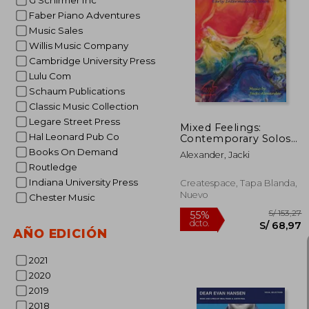
G Schirmer Inc
Faber Piano Adventures
Music Sales
S/
55%
Willis Music Company
dcto.
S/ 1
Cambridge University Press
Lulu Com
Schaum Publications
Classic Music Collection
Legare Street Press
Mixed Feelings:
Hal Leonard Pub Co
Contemporary Solos
for Early
Books On Demand
Alexander, Jacki
Intermediates (en
Routledge
Inglés)
Indiana University Press
Createspace, Tapa Blanda,
Nuevo
Chester Music
AÑO EDICIÓN
2021
2020
2019
2018