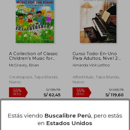
 271,77
S/ 157,61
55%
55%
dcto.
dcto.
22,29
S/ 70,93
A Collection of Classic
Curso Todo-En-Uno
Children's Music for
Para Adultos, Nivel 2:
the Piano: Easy to
Lecciones, Teoria,
McGravey, Brian
Amanda Vick Lethco
Intermediate Level
Solos [With CD
(en Inglés)
(Audio)]
Createspace, Tapa Blanda,
Alfred Music, Tapa Blanda,
Nuevo
Nuevo
Estás viendo
Buscalibre Perú
, pero estás
en
Estados Unidos