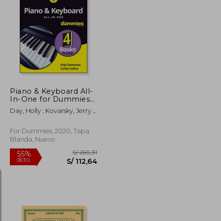
S/ 124,00
S/ 185,62
55%
dcto.
S/ 55,80
S/ 83,53
Piano & Keyboard All-
In-One for Dummies
(For Dummies (Music))
Day, Holly ; Kovarsky, Jerry ;
(en Inglés)
Neely, Blake
For Dummies, 2020, Tapa
Blanda, Nuevo