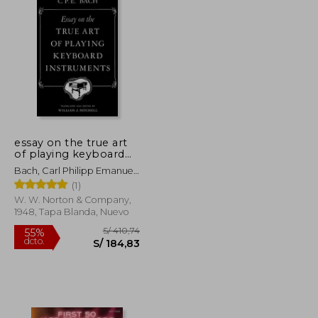
essay on the true art
of playing keyboard
instruments (en
Bach, Carl Philipp Emanuel
Inglés)
; Mitchell, William J. ;
(1)
Mitchell, William J.
W. W. Norton & Company,
1948, Tapa Blanda, Nuevo