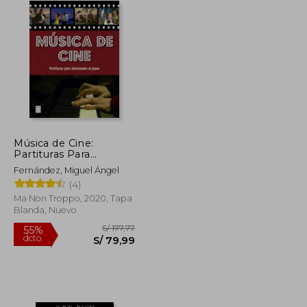
Música de Cine:
Partituras Para
Aficionados Al Piano
Fernández, Miguel Ángel
(4)
Ma Non Troppo, 2020, Tapa
Blanda, Nuevo
S/ 191,03
S/ 177,77
55%
dcto.
S/ 85,96
S/ 79,99