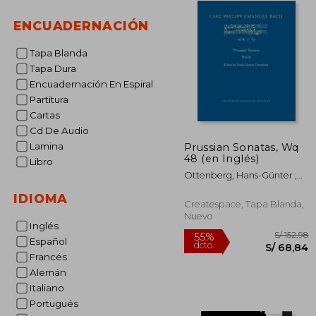
ENCUADERNACIÓN
Tapa Blanda
Tapa Dura
Encuadernación En Espiral
Partitura
Cartas
Cd De Audio
Lamina
Prussian Sonatas, Wq
48 (en Inglés)
Libro
Ottenberg, Hans-Günter ;
Bach, Carl Philipp Emanuel
IDIOMA
Createspace, Tapa Blanda,
Nuevo
Inglés
Español
Francés
Alemán
Italiano
S/
55%
Portugués
dcto.
S/ 