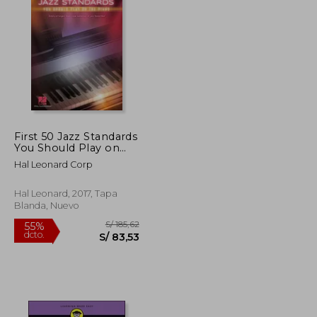
S/ 222,03
S/ 410,74
55%
dcto.
S/ 99,91
S/ 184,83
First 50 Jazz Standards
You Should Play on
Piano (en Inglés)
Hal Leonard Corp
Hal Leonard, 2017, Tapa
Blanda, Nuevo