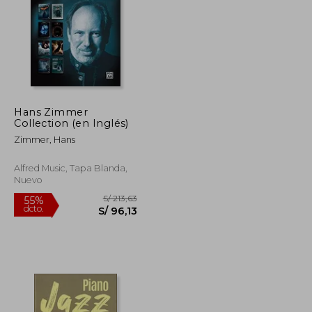
Hans Zimmer
S/ 213,63
S/ 124,00
Collection (en Inglés)
55%
dcto.
S/ 96,13
S/ 55,80
Zimmer, Hans
Alfred Music, Tapa Blanda,
Nuevo