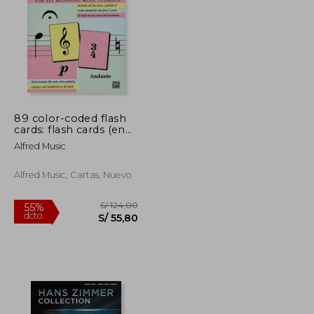
S/ 119,66
S/ 135,21
55%
dcto.
S/ 53,85
S/ 60,84
89 color-coded flash
cards: flash cards (en
Inglés)
Alfred Music
Alfred Music, Cartas, Nuevo