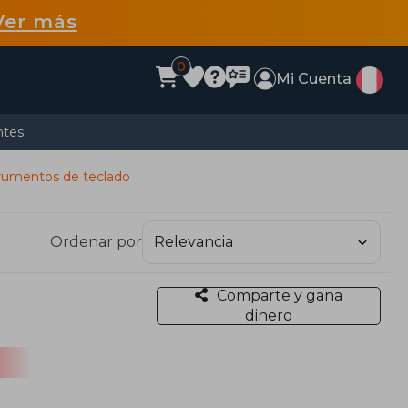
Ver más
0
Mi Cuenta
ntes
rumentos de teclado
Ordenar por
Comparte y gana
dinero