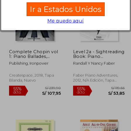
Ir a Estados Unidos
Me quedo aquí
 153,27
S/ 138,78
55%
55%
dcto.
dcto.
68,97
S/ 62,45
Complete Chopin vol
Level 2a - Sightreading
1: Piano Ballades,
Book: Piano
Etudes, Nocturnes,
Adventures (en Inglés)
Publishing, Ironpower
Randall Y Nancy Faber
Preludes, and Waltzes
(en Inglés)
Createspace, 2018, Tapa
Faber Piano Adventures,
Blanda, Nuevo
2012, N/A Edición, Tapa
Blanda, Nuevo