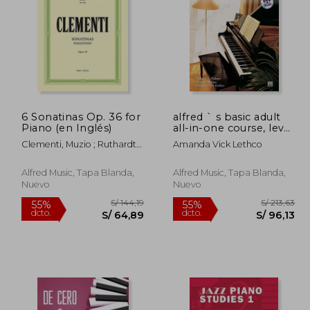
 241,63
S/ 239,90
55%
55%
dcto.
dcto.
08,74
S/ 107,95
6 Sonatinas Op. 36 for
alfred ` s basic adult
Piano (en Inglés)
all-in-one course, level
1: lesson, theory,
Clementi, Muzio ; Ruthardt,
Amanda Vick Lethco
technic [with dvd] (en
Adolf
Inglés)
Alfred Music, Tapa Blanda,
Alfred Music, Tapa Blanda,
Nuevo
Nuevo