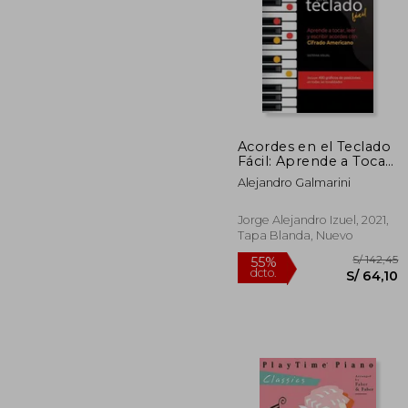
Acordes en el Teclado
S/
Fácil: Aprende a Tocar,
55%
Leer y Escribir Acordes
dcto.
S/ 
Alejandro Galmarini
con Cifrado Americano
Jorge Alejandro Izuel, 2021,
Tapa Blanda, Nuevo