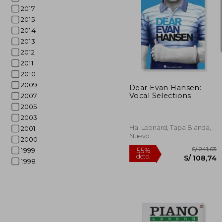
2017
2015
2014
2013
S/
55%
2012
dcto.
S/ 
2011
2010
2009
Dear Evan Hansen:
Vocal Selections
2007
2005
2003
Hal Leonard, Tapa Blanda,
2001
Nuevo
2000
1999
1998