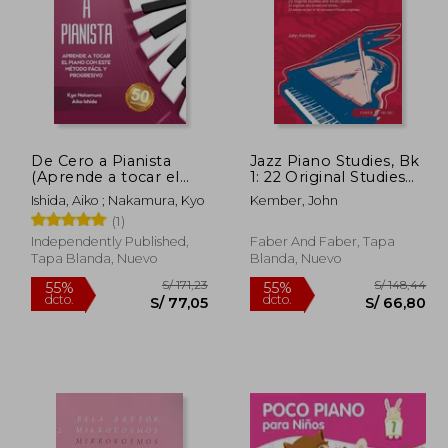
De Cero a Pianista
Jazz Piano Studies, Bk
 146,57
S/ 144,19
(Aprende a tocar el
1: 22 Original Studies
55%
55%
piano con este
and Study Pieces (en
dcto.
dcto.
65,96
S/ 64,89
Ishida, Aiko ; Nakamura, Kyo
Kember, John
método fácil y
Inglés)
(1)
progresivo)
Independently Published,
Faber And Faber, Tapa
Tapa Blanda, Nuevo
Blanda, Nuevo