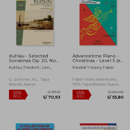
 163,73
S/ 190,93
55%
55%
dcto.
dcto.
73,68
S/ 85,92
Kuhlau - Selected
Advancetime Piano -
Sonatinas Op. 20, Nos.
Christmas - Level 5 (en
1-3, Op. 55, Nos. 1-3,
Inglés)
Kuhlau, Friedrich ; Linn,
Randall Y Nancy Faber
Op. 88, No. 3
Jennifer
Book/Online Audio
[With CD (Audio)] (en
G. Schirmer, Inc., Tapa
Faber Piano Adventures,
Inglés)
Blanda, Nuevo
1995, Tapa Blanda, Nuevo