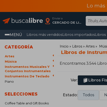
Lo más 
Enviar a
CERCADO DE LIMA, Lima
MENÚ
Libros más vendidos
Libros importados
Libros
Inicio
Libros
Artes
Músi
CATEGORÍA
Libros de Instru
Artes
Música
Encontramos 3.544 Libro
Instrumentos Musicales Y
Conjuntos Instrumentales
Instrumentos De Teclado
Ver:
Libros Fí
Piano
SELECCIONES
Estado:
Todos
N
Coffee Table and Gift Books