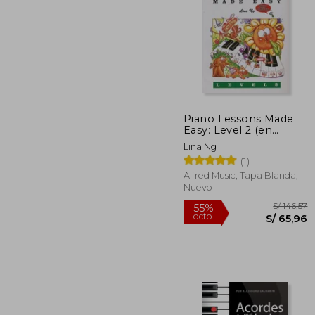
S/
55%
dcto.
S/ 1
Piano Lessons Made
Easy: Level 2 (en
Inglés)
Lina Ng
(1)
Alfred Music, Tapa Blanda,
Nuevo