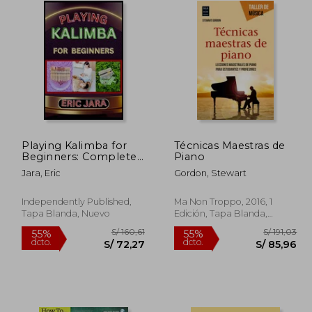
Playing Kalimba for
Técnicas Maestras de
Beginners: Complete
Piano
Procedural Melody
Jara, Eric
Gordon, Stewart
Guide To Understand,
Learn And Master
How To Play Kalimba
Independently Published,
Ma Non Troppo, 2016, 1
Like A Pro Even With
Tapa Blanda, Nuevo
Edición, Tapa Blanda,
No Former Ex (en
Nuevo
Inglés)
 152,98
S/ 160,61
55%
55%
dcto.
dcto.
68,84
S/ 72,27