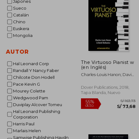
Japones
Sueco
Catalán
Chino
Euskera
Mongolia
AUTOR
The Virtuoso Pianist w
Hal Leonard Corp
(en Inglés)
Randall Y Nancy Faber
Charles-Louis Hanon; David
Chilcote Don Hodell
Dutkanicz
Pace Kevin G
Dover Publications, 2018,
Mourey Colette
Tapa Blanda, Nuevo
Wedgwood Pam
Duviplay Alcover Tomeu
Hal Leonard Publishing
Corporation
Harris Paul
Marlais Helen
Samwise Publishing Haydn