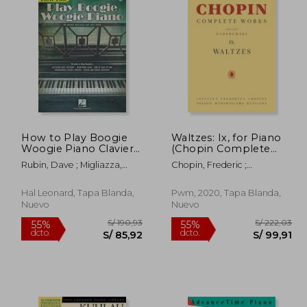
How to Play Boogie
Waltzes: Ix, for Piano
Woogie Piano Clavier
(Chopin Complete
+Enregistrements
Works, 9) (en Inglés)
Rubin, Dave ; Migliazza,
Chopin, Frederic ;
Online (en Inglés)
Arthur
Paderewski, Ignacy Jan
Hal Leonard, Tapa Blanda,
Pwm, 2020, Tapa Blanda,
Nuevo
Nuevo