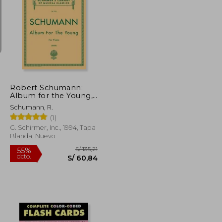
S/ 265,78
S/ 250,31
55%
dcto.
S/ 119,60
S/ 112,64
Robert Schumann:
Album for the Young,
Opus 68- Schirmer's
Schumann, R.
Library of Musical
(1)
Classics (en Inglés)
G. Schirmer, Inc., 1994, Tapa
Blanda, Nuevo