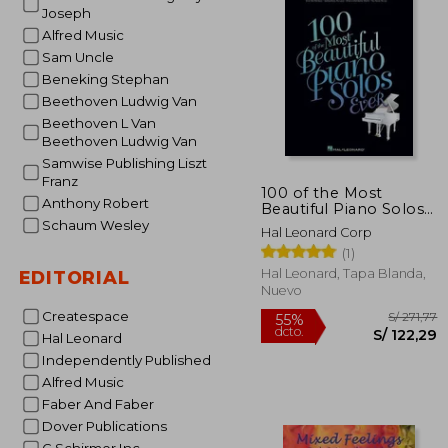
S/
Joseph
55%
dcto.
S/ 
Alfred Music
Sam Uncle
Beneking Stephan
Beethoven Ludwig Van
Beethoven L Van
Beethoven Ludwig Van
Samwise Publishing Liszt
Franz
100 of the Most
Anthony Robert
Beautiful Piano Solos
Ever (en Inglés)
Schaum Wesley
Hal Leonard Corp
(1)
Hal Leonard, Tapa Blanda,
EDITORIAL
Nuevo
Createspace
Hal Leonard
Independently Published
Alfred Music
Faber And Faber
Dover Publications