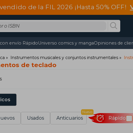
vendido de la FIL 2026 ¡Hasta 50% OFF!
 con envío Rápido
Universo comics y manga
Opiniones de clie
ca
Instrumentos musicales y conjuntos instrumentales
Inst
mentos de teclado
s
sicos
Nuevo
uevos
Usados
Anticuarios
Rápido