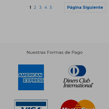
1
2
3
4
5
Página Siguiente
S/ 136,83
S/ 113
55%
40%
dcto.
dcto.
S/ 61,57
S/ 67,
Nuestras Formas de Pago