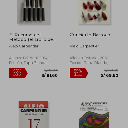
El Recurso del
Concierto Barroco
Método (el Libro de
Bolsillo - Bibliotecas
Alejo Carpentier
Alejo Carpentier
de Autor - Biblioteca
Carpentier)
Alianza Editorial, 2014, 1
Alianza Editorial, 2012, 1
Edición, Tapa Blanda,
Edición, Tapa Blanda,
Nuevo
Nuevo
S/ 105,15
S/ 128,
40%
40%
dcto.
dcto.
S/ 63,09
S/ 76,