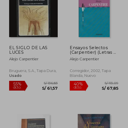
EL SIGLO DE LAS
Ensayos Selectos
LUCES
(Carpentier) (Letras al
sur del rio Bravo)
Alejo Carpentier
Alejo Carpentier
Bruguera, S.A., Tapa Dura,
Corregidor, 2002, Tapa
Usado
Blanda, Nuevo