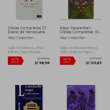
Obras Completas 17.
Alejo Carpentier.
Diario de Venezuela
Obras Completas: El
Recurso del Método:
Alejo Carpentier
Alejo Carpentier
1
Siglo XXI Editores, 2014, 1
Siglo Xxi Editores Mexico,
Edición, Tapa Blanda,
1983, 4 Edición, Tapa
Nuevo
Blanda, Nuevo
S/ 156,23
S/ 199,
40%
55%
dcto.
dcto.
S/ 93,74
S/ 89,