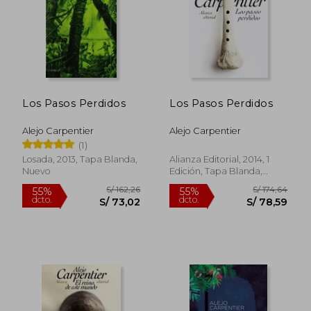
Los Pasos Perdidos
Los Pasos Perdidos
S/ 72,22
S/ 67,
40%
15%
dcto.
dcto.
S/ 43,33
S/ 57,
Alejo Carpentier
Alejo Carpentier
(1)
Losada, 2013, Tapa Blanda,
Alianza Editorial, 2014, 1
Nuevo
Edición, Tapa Blanda,
Nuevo