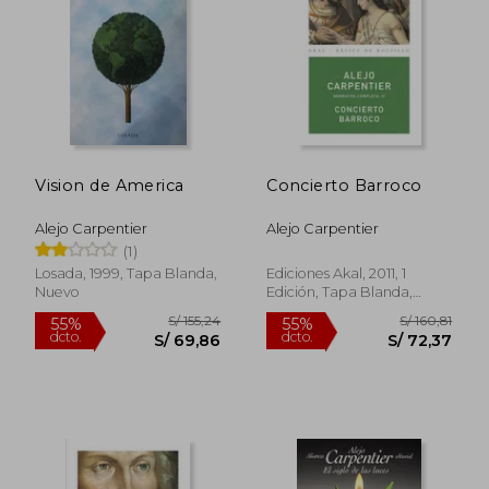
S/ 111,20
S/ 199
40%
55%
dcto.
dcto.
S/ 66,72
S/ 89,
Vision de America
Concierto Barroco
Alejo Carpentier
Alejo Carpentier
(1)
Losada, 1999, Tapa Blanda,
Ediciones Akal, 2011, 1
Nuevo
Edición, Tapa Blanda,
Nuevo