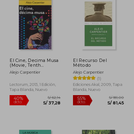
El Cine, Decima Musa
El Recurso Del
(Movie, Tenth
Método
Goddesses)
Alejo Carpentier
Alejo Carpentier
(1)
Lectorum, 2013, 1 Edición,
Ediciones Akal, 2009, Tapa
S/ 55,42
S/ 125
40%
40%
Tapa Blanda, Nuevo
Blanda, Nuevo
dcto.
dcto.
S/ 33,25
S/ 75,