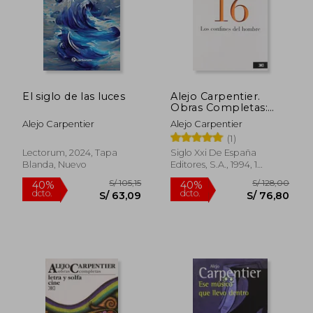
El siglo de las luces
Alejo Carpentier.
Obras Completas:
Los Confines del
Alejo Carpentier
Alejo Carpentier
Hombre: 16 (Obras
(1)
Completas
S/ 214,24
S/ 257,
55%
50%
Lectorum, 2024, Tapa
Siglo Xxi De España
dcto.
dcto.
S/ 96,41
S/ 128,
Blanda, Nuevo
Editores, S.A., 1994, 1
Edición, Tapa Blanda,
Nuevo