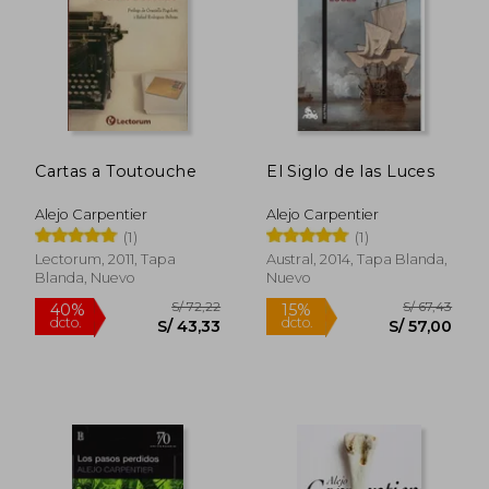
S/ 120,86
S/ 140,
40%
55%
dcto.
dcto.
S/ 72,51
S/ 63,
Cartas a Toutouche
El Siglo de las Luces
Alejo Carpentier
Alejo Carpentier
(1)
(1)
Lectorum, 2011, Tapa
Austral, 2014, Tapa Blanda,
Blanda, Nuevo
Nuevo