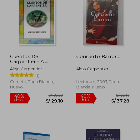
55%
6%
dcto.
dcto.
S/ 65,49
S/ 25,
Cuentos De
Concierto Barroco
Carpentier - A.
Carpentirer - libro
Alejo Carpentier
Alejo Carpentier
físico
(1)
Cometa, Tapa Blanda,
Lectorum, 2003, Tapa
Nuevo
Blanda, Nuevo