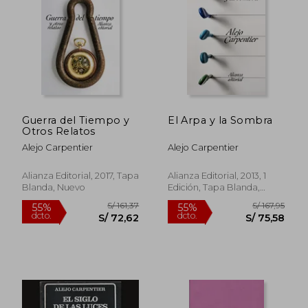
Guerra del Tiempo y
El Arpa y la Sombra
Otros Relatos
Alejo Carpentier
Alejo Carpentier
Alianza Editorial, 2017, Tapa
Alianza Editorial, 2013, 1
Blanda, Nuevo
Edición, Tapa Blanda,
Nuevo
S/ 164,96
S/ 176
40%
40%
dcto.
dcto.
S/ 98,98
S/ 105,