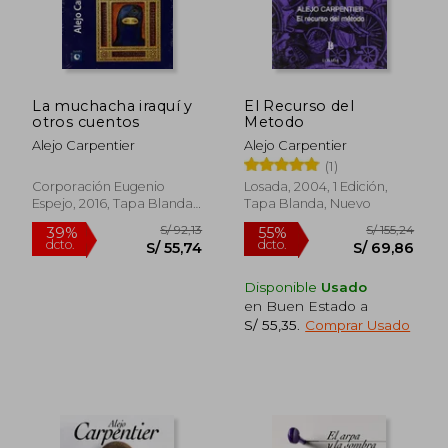
La muchacha iraquí y
El Recurso del
otros cuentos
Metodo
Alejo Carpentier
Alejo Carpentier
(1)
Corporación Eugenio
Losada, 2004, 1 Edición,
Espejo, 2016, Tapa Blanda,
Tapa Blanda, Nuevo
Nuevo
Disponible
Usado
en Buen Estado a
S/ 55,35
.
Comprar Usado
S/ 181,34
S/ 154
55%
55%
dcto.
dcto.
S/ 81,60
S/ 69,