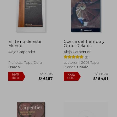
S/ 92,13
S/ 155
39%
55%
dcto.
dcto.
S/ 55,74
S/ 69,
El Reino de Este
Guerra del Tiempo y
Mundo
Otros Relatos
Alejo Carpentier
Alejo Carpentier
(1)
Planeta.,, Tapa Dura,
Lectorum, 2001, Tapa
Usado
Blanda,
Usado