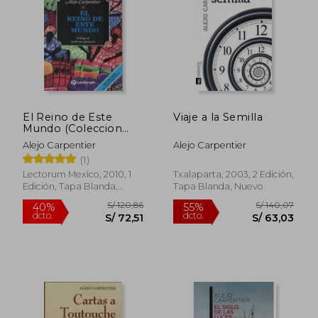
S/ 94,08
S/ 151
40%
55%
dcto.
dcto.
S/ 56,45
S/ 67,
El Reino de Este
Viaje a la Semilla
Mundo (Coleccion
Biblioteca Juvenil)
Alejo Carpentier
Alejo Carpentier
(1)
Lectorum Mexico, 2010, 1
Txalaparta, 2003, 2 Edición,
Edición, Tapa Blanda,
Tapa Blanda, Nuevo
Nuevo