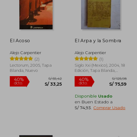
El Acoso
El Arpa y la Sombra
Alejo Carpentier
Alejo Carpentier
(2)
(1)
Lectorum, 2005, Tapa
Siglo Xxi (Mexico), 2004, 18
Blanda, Nuevo
Edición, Tapa Blanda,
S/ 154,68
S/ 116
55%
55%
Nuevo
dcto.
dcto.
S/ 69,60
S/ 52,
Disponible
Usado
en Buen Estado a
S/ 74,93
.
Comprar Usado