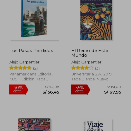
S/ 48,50
S/ 62
40%
40%
dcto.
dcto.
S/ 29,10
S/ 37,
Los Pasos Perdidos
El Reino de Este
Mundo
Alejo Carpentier
Alejo Carpentier
(2)
(3)
Panamericana Editorial,
Universitaria S.A., 2019,
1999, 1 Edición, Tapa
Tapa Blanda, Nuevo
Blanda, Nuevo