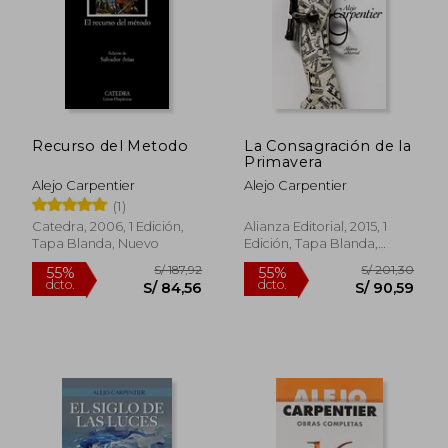
Recurso del Metodo
La Consagración de la
Primavera
S/ 162,26
S/ 174,
55%
55%
dcto.
dcto.
Alejo Carpentier
Alejo Carpentier
S/ 73,02
S/ 78,
(1)
Catedra, 2006, 1 Edición,
Alianza Editorial, 2015, 1
Tapa Blanda, Nuevo
Edición, Tapa Blanda,
Nuevo