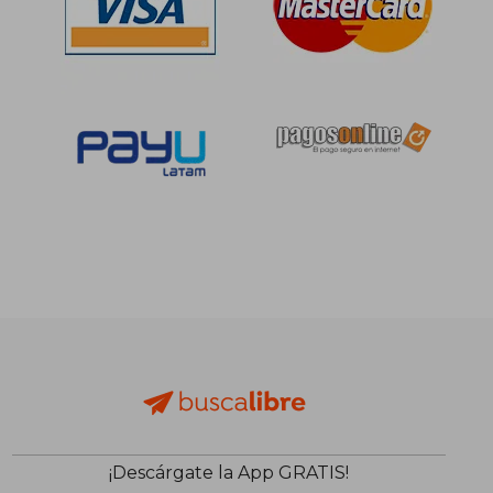
S/ 136,83
S/ 188,
55%
55%
dcto.
dcto.
S/ 61,57
S/ 84,
¡Descárgate la App GRATIS!