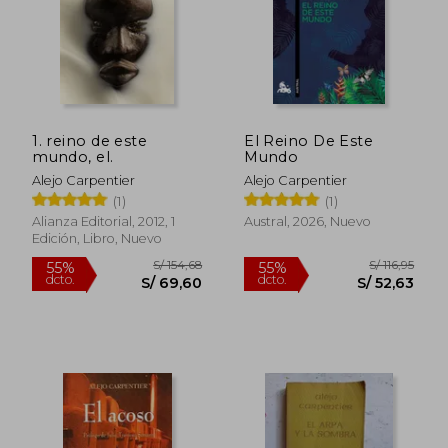
1. reino de este
El Reino De Este
mundo, el.
Mundo
Alejo Carpentier
Alejo Carpentier
(1)
(1)
S/ 162,26
S/ 174,
55%
55%
dcto.
dcto.
S/ 73,02
S/ 78,
Alianza Editorial, 2012, 1
Austral, 2026, Nuevo
Edición, Libro, Nuevo