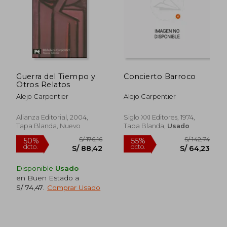
S/ 161,37
S/ 167
55%
55%
dcto.
dcto.
Guerra del Tiempo y
Concierto Barroco
S/ 72,62
S/ 75,
Otros Relatos
Alejo Carpentier
Alejo Carpentier
Alianza Editorial, 2004,
Siglo XXI Editores, 1974,
Tapa Blanda, Nuevo
Tapa Blanda,
Usado
Disponible
Usado
en Buen Estado a
S/ 74,47
.
Comprar Usado