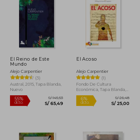
pasos perdidos (1953), Guerra del tiempo (
1956), El acoso (1958; Seix Barral, 1987), El
siglo de las luces (1952; Seix Barral, 1965), El
recurso del método (1974), Concierto
barroco (1974), La consagración de la
primavera (1978) y El arpa y la sombra (1979).
El Reino de Este
El Acoso
Mundo
Alejo Carpentier
Alejo Carpentier
(3)
(1)
Austral, 2015, Tapa Blanda,
Fondo De Cultura
Nuevo
Económica, Tapa Blanda,
Nuevo
S/ 145,53
S/ 26,