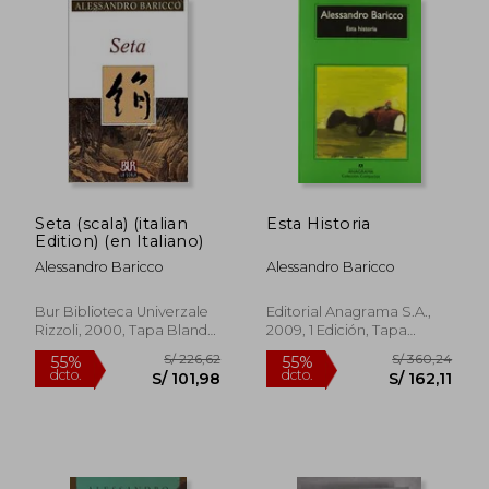
dcto.
dcto.
S/ 71,61
S/ 115,
Seta (scala) (italian
Esta Historia
Edition) (en Italiano)
Alessandro Baricco
Alessandro Baricco
Bur Biblioteca Univerzale
Editorial Anagrama S.A.,
Rizzoli, 2000, Tapa Blanda,
2009, 1 Edición, Tapa
Usado
Blanda,
Usado