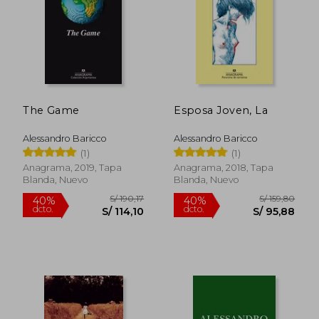
The Game
Esposa Joven, La
Alessandro Baricco
Alessandro Baricco
(1)
(1)
Anagrama, 2019, Tapa
Anagrama, 2018, Tapa
Blanda, Nuevo
Blanda, Nuevo
S/ 157,51
S/ 425,
50%
50%
dcto.
dcto.
S/ 78,46
S/ 212,