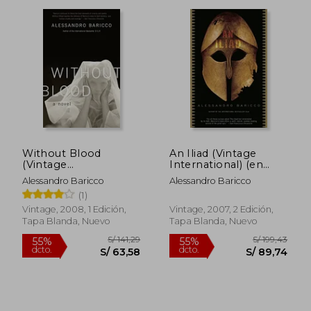
Without Blood
An Iliad (Vintage
(Vintage
International) (en
International) (en
Inglés)
Alessandro Baricco
Alessandro Baricco
Inglés)
(1)
Vintage, 2008, 1 Edición,
Vintage, 2007, 2 Edición,
Tapa Blanda, Nuevo
Tapa Blanda, Nuevo
S/ 245,02
S/ 159
55%
55%
dcto.
dcto.
S/ 110,26
S/ 71,