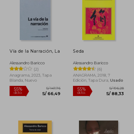
Vía de la Narración, La
Seda
S/ 79,00
S/ 107,
20%
10%
dcto.
dcto.
S/ 63,20
S/ 96,
Alessandro Baricco
Alessandro Baricco
(2)
(6)
Anagrama, 2023, Tapa
ANAGRAMA, 2018, 7
Blanda, Nuevo
Edición, Tapa Dura,
Usado