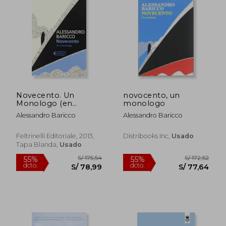
S/ 145,93
S/ 145
55%
55%
dcto.
dcto.
S/ 65,67
S/ 65,
Novecento. Un
novocento, un
Monologo (en
monologo
Italiano)
Alessandro Baricco
Alessandro Baricco
Feltrinelli Editoriale, 2013,
Distribooks Inc,
Usado
Tapa Blanda,
Usado