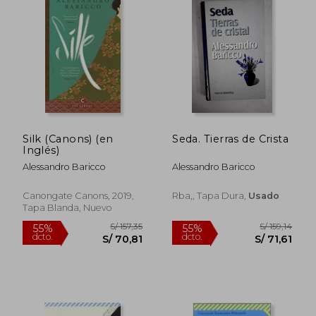
S/ 141,29
S/ 199,
55%
55%
dcto.
dcto.
S/ 63,58
S/ 89,
Silk (Canons) (en
Seda. Tierras de Crista
Inglés)
Alessandro Baricco
Alessandro Baricco
Canongate Canons, 2019,
Rba,, Tapa Dura,
Usado
Tapa Blanda, Nuevo