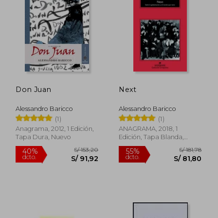
S/ 178,77
S/ 119
55%
55%
dcto.
dcto.
S/ 80,45
S/ 53,
Don Juan
Next
Alessandro Baricco
Alessandro Baricco
(1)
(1)
Anagrama, 2012, 1 Edición,
ANAGRAMA, 2018, 1
Tapa Dura, Nuevo
Edición, Tapa Blanda,
Usado