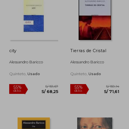
S/ 271,01
S/ 188
55%
55%
dcto.
dcto.
S/ 121,95
S/ 84,
city
Tierras de Cristal
Alessandro Baricco
Alessandro Baricco
Quinteto,
Usado
Quinteto,
Usado