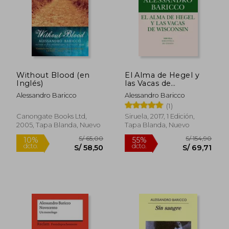
Without Blood (en
El Alma de Hegel y
Inglés)
las Vacas de
Wisconsin
Alessandro Baricco
Alessandro Baricco
(1)
Canongate Books Ltd,
Siruela, 2017, 1 Edición,
2005, Tapa Blanda, Nuevo
Tapa Blanda, Nuevo
S/ 190,17
S/ 159,
40%
40%
dcto.
dcto.
S/ 114,10
S/ 95,