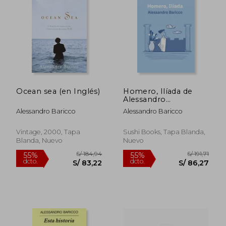
S/ 226,62
S/ 360,
55%
55%
dcto.
dcto.
S/ 101,98
S/ 162,
Ocean sea (en Inglés)
Homero, Ilíada de
Alessandro
Baricco(Sushi Books)
Alessandro Baricco
Alessandro Baricco
(en Gallego)
Vintage, 2000, Tapa
Sushi Books, Tapa Blanda,
Blanda, Nuevo
Nuevo