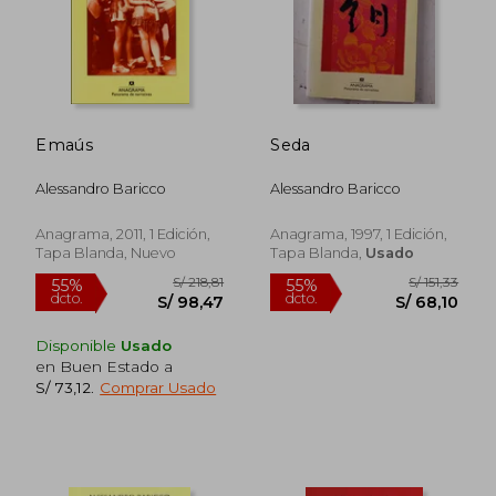
Emaús
Seda
Alessandro Baricco
Alessandro Baricco
Anagrama, 2011, 1 Edición,
Anagrama, 1997, 1 Edición,
Tapa Blanda, Nuevo
Tapa Blanda,
Usado
Disponible
Usado
en Buen Estado a
S/ 73,12
.
Comprar Usado
S/ 124,79
S/ 212
55%
55%
dcto.
dcto.
S/ 56,15
S/ 95,