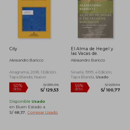
City
El Alma de Hegel y
las Vacas de.
S/ 153,20
S/ 181
40%
55%
Alessandro Baricco
Alessandro Baricco
dcto.
dcto.
S/ 91,92
S/ 81,
Anagrama, 2018, 1 Edición,
Siruela, 1999, 4 Edición,
Tapa Blanda, Nuevo
Tapa Blanda,
Usado
Disponible
Usado
en Buen Estado a
S/ 68,37
.
Comprar Usado