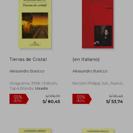
Tierras de Cristal
(en Italiano)
Alessandro Baricco
Alessandro Baricco
Anagrama, 1998, 1 Edición,
Reclam Philipp Jun., Nuevo
Tapa Blanda,
Usado
S/ 218,81
S/ 151
55%
55%