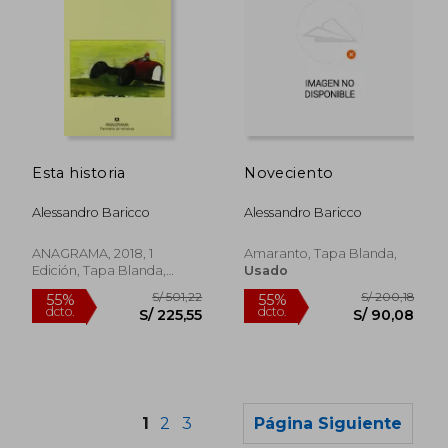
S/ 157,35
S/ 159
55%
55%
Esta historia
Noveciento
dcto.
dcto.
S/ 70,81
S/ 71,
Alessandro Baricco
Alessandro Baricco
ANAGRAMA, 2018, 1
Amaranto, Tapa Blanda,
Edición, Tapa Blanda,
Usado
Usado
1
2
3
Página Siguiente