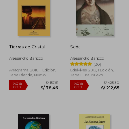
Tierras de Cristal
Seda
Alessandro Baricco
Alessandro Baricco
(20)
S/ 147,76
S/ 196
55%
55%
Anagrama, 2018, 1 Edición,
Edelvives, 2013, 1 Edición,
dcto.
dcto.
S/ 66,49
S/ 88,
Tapa Blanda, Nuevo
Tapa Dura, Nuevo