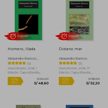
S/ 54,00
S/ 50,
20%
30%
dcto.
dcto.
S/ 43,00
S/ 35,
Homero, Ilíada
Océano mar
Alessandro Baricco;
Alessandro Baricco
Alessandro Baricco
(5)
(9)
ANAGRAMA, 2018, 1
ANAGRAMA, 2018, 17
Edición, Tapa Blanda,
Edición, Tapa Blanda,
Rápido
Rápido
Nuevo
Nuevo