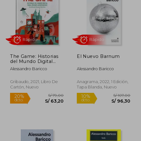
S/ 90,00
S/ 86,
25%
10%
dcto.
dcto.
S/ 67,50
S/ 77,
The Game: Historias
El Nuevo Barnum
del Mundo Digital
Para Jovenes
Alessandro Baricco
Alessandro Baricco
Aventureros
Gribaudo, 2021, Libro De
Anagrama, 2022, 1 Edición,
Cartón, Nuevo
Tapa Blanda, Nuevo
Rápido
Rápido