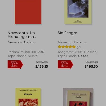
Novecento: Un
Sin Sangre
Monologo (en
Italiano)
Alessandro Baricco
Alessandro Baricco
(2)
Reclam Philipp Jun., 2012,
Anagrama, 2003, 1 Edición,
Tapa Blanda, Nuevo
Tapa Blanda,
Usado
S/ 65,00
S/ 154,
10%
55%
dcto.
dcto.
S/ 58,50
S/ 69,