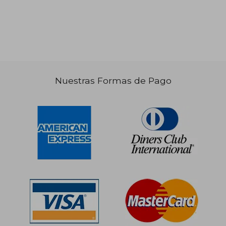
Nuestras Formas de Pago
S/ 175,54
S/ 172
55%
55%
dcto.
dcto.
S/ 78,99
S/ 77,