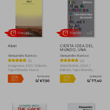
S/ 54,00
S/ 54,
10%
20%
dcto.
dcto.
S/ 48,60
S/ 43,
Abel
CIERTA IDEA DEL
MUNDO, UNA
Alessandro Baricco
Alessandro Baricco
(3)
(4)
Anagrama, 2021, 1 Edición,
ANAGRAMA, 2020, 1
Tapa Blanda, Nuevo
Edición, Tapa Blanda,
Nuevo
Rápido
Rápido