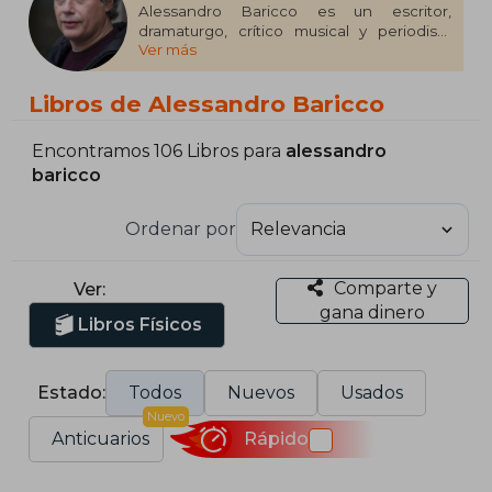
Alessandro Baricco es un escritor,
dramaturgo, crítico musical y periodista
Ver más
italiano. En 1993 obtuvo el premio literario
Viareggio-Rèpaci por su novela Océano
mar. En 2017, la Universidad de San Martín
Libros de Alessandro Baricco
lo declaró doctor honoris causa. En 2024
recibió el premio Speciale Lattes Grinzane.​​​​​
Encontramos 106 Libros para
alessandro
baricco
Ordenar por
Comparte y
Ver:
gana dinero
Libros Físicos
Estado:
Todos
Nuevos
Usados
Nuevo
Anticuarios
Rápido