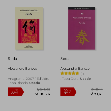
S/ 151,67
S/ 159
55%
55%
Seda
Seda
dcto.
dcto.
S/ 68,25
S/ 71,
Alessandro Baricco
Alessandro Baricco
(1)
Anagrama, 2007, 1 Edición,
, Tapa Dura,
Usado
Tapa Blanda,
Usado