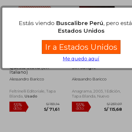
Estás viendo
Buscalibre Perú
, pero est
Estados Unidos
Ir a Estados Unidos
Me quedo aquí
Questa Storia (en
Sin Sangre
Italiano)
Alessandro Baricco
Alessandro Baricco
S/ 259,06
S/ 223,
50%
55%
dcto.
dcto.
S/ 129,53
S/ 100,
Feltrinelli Editoriale, Tapa
Anagrama, 2003, 1 Edición,
Blanda,
Usado
Tapa Blanda, Nuevo