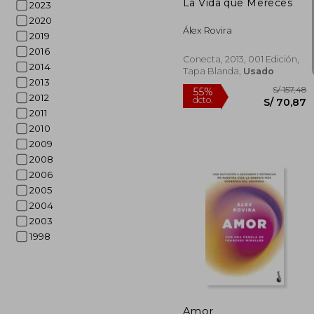
La Vida que Mereces
2023
2020
Álex Rovira
2019
2016
Conecta, 2013, 001 Edición,
2014
Tapa Blanda,
Usado
2013
2012
2011
2010
2009
2008
2006
2005
2004
2003
1998
S/
55%
dcto.
S/ 
Amor