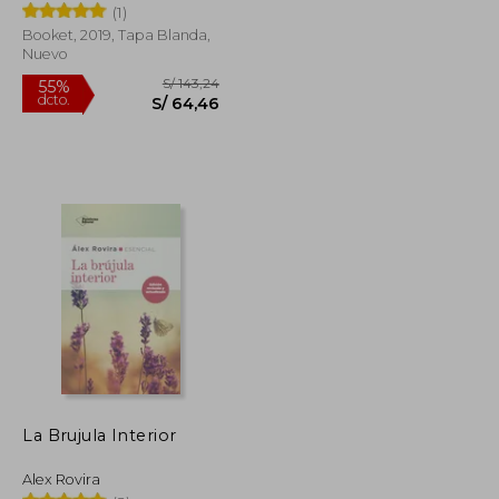
(1)
Booket, 2019, Tapa Blanda,
Nuevo
S/ 59,90
S/ 143,24
55%
dcto.
S/ 41,93
S/ 64,46
La Brujula Interior
Alex Rovira