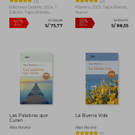
(3)
(2)
Ediciones Destino, 2024, 1
Planeta, 2025, Tapa Blanda,
Edición, Tapa Blanda,
Nuevo
Nuevo
 83,42
S/ 126,28
40%
55%
dcto.
dcto.
50,05
S/ 75,77
Las Palabras que
La Buena Vida
Curan
Álex Rovira
Álex Rovira
(1)