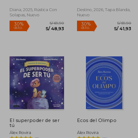
Diana, 2025, Rústica Con
Destino, 2026, Tapa Blanda,
Solapas, Nuevo
Nuevo
 79,90
S/ 69,90
30%
30%
dcto.
dcto.
55,93
S/ 48,93
El superpoder de ser
Ecos del Olimpo
tú
Álex Rovira
Álex Rovira