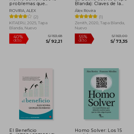
problemas que
Blanda): Claves de la
deberás resolver para
Prosperidad
ROVIRA, ALEX
Álex Rovira
que tu vida valga la
(Autoayuda y
(2)
(1)
pena
Superación)
KITAERU, 2025, Tapa
Zenith, 2020, Tapa Blanda,
Blanda, Nuevo
Nuevo
186,40
S/ 153,68
40%
55%
El Beneficio
Homo Solver: Los 15