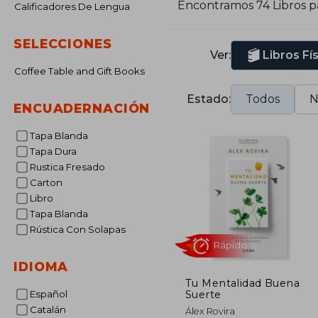
Encontramos 74 Libros 
Calificadores De Lengua
R
b
SELECCIONES
f
Ver:
Libros Fí
Coffee Table and Gift Books
E
a
Estado:
Todos
N
a
ENCUADERNACIÓN
c
Tapa Blanda
p
Tapa Dura
Rustica Fresado
Carton
Libro
Tapa Blanda
Rústica Con Solapas
IDIOMA
Tu Mentalidad Buena
Suerte
Español
Rápido
Catalán
Álex Rovira