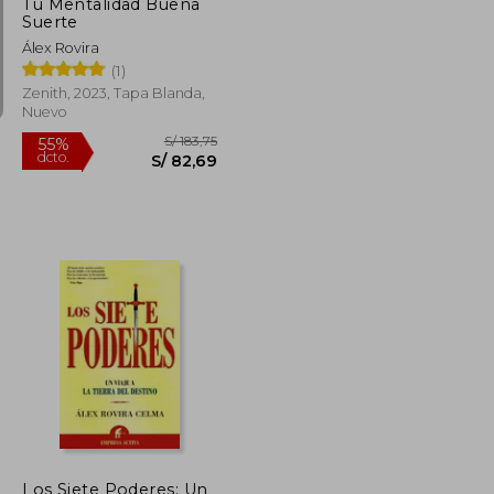
Tu Mentalidad Buena
Suerte
Álex Rovira
(1)
Zenith, 2023, Tapa Blanda,
Nuevo
S/ 178,34
S/ 183,75
55%
dcto.
S/ 80,25
S/ 82,69
Los Siete Poderes: Un