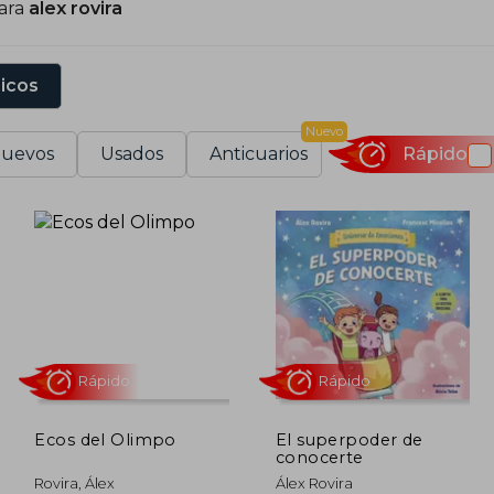
para
alex rovira
ovira destaca por contar con diferentes registros liter
uena vida" o "Alegria"; el ralto en "La buena suerte", "Lo
icción empresarial con "El beneficio" o la novela con "La 
sicos
n la actualidad se dedica a la formación a través 
Nuevo
lexroviraescuela.com. También desempeña su papel co
uevos
Usados
Anticuarios
Rápido
l público en general como a empresarios y sus temát
iencias empresariales, la economía, la psicología o la so
onete muy destacado en relevantes foros de Europa, Amé
Ecos del Olimpo
El superpoder de
conocerte
Rápido
Rápido
Rovira, Álex
Álex Rovira