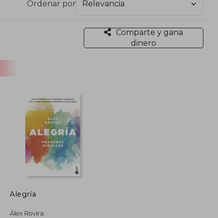
Ordenar por
arios: los ensayos como "La burbuja interior, "La
s sietes poderes" o "El laberinto de la felicidad";
última respuesta".
Comparte y gana
dinero
la Escuela Humanista Digital en su plataforma
mo conferenciante impartiendo contenidos tanto
icas abordan tanto contenidos relacionados con
ciología, además de gestión empresarial, siendo un
rica y Asia.
Alegría
Álex Rovira