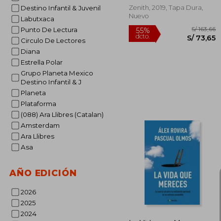
Zenith, 2019, Tapa Dura,
Destino Infantil & Juvenil
Nuevo
Labutxaca
Punto De Lectura
Circulo De Lectores
Diana
Estrella Polar
Grupo Planeta Mexico
Destino Infantil & J
Planeta
Plataforma
(088) Ara Llibres (Catalan)
Amsterdam
S/
55%
Ara Llibres
dcto.
S/ 
Asa
AÑO EDICIÓN
2026
2025
2024