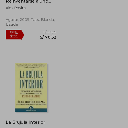
dcto.
S/ 73,35
S/ 70,52
Reinventarse a uno
Mismo: La Revolución
Álex Rovira
de la Conciencia
(Otros Generales
Aguilar. )
Aguilar, 2009, Tapa Blanda,
Usado
La Brujula Interior