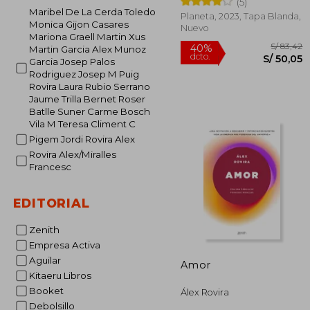
(5)
Maribel De La Cerda Toledo
Planeta, 2023, Tapa Blanda,
Monica Gijon Casares
Nuevo
Mariona Graell Martin Xus
Martin Garcia Alex Munoz
Garcia Josep Palos
Rodriguez Josep M Puig
Rovira Laura Rubio Serrano
Jaume Trilla Bernet Roser
Batlle Suner Carme Bosch
Vila M Teresa Climent C
Pigem Jordi Rovira Alex
S/
Rovira Alex/Miralles
40%
dcto.
Francesc
S/ 
EDITORIAL
Zenith
Empresa Activa
Aguilar
Amor
Kitaeru Libros
Booket
Álex Rovira
Debolsillo