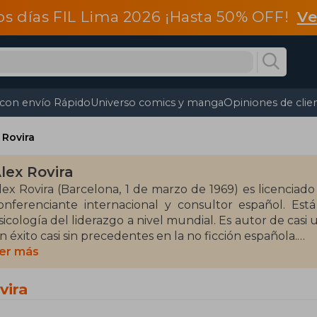
os días FIL Lima 2026 ¡Hasta 50% OFF!
Ve
 con envío Rápido
Universo comics y manga
Opiniones de clie
 Rovira
lex Rovira
lex Rovira (Barcelona, 1 de marzo de 1969) es licenciado
onferenciante internacional y consultor español. Es
sicología del liderazgo a nivel mundial. Es autor de casi 
n éxito casi sin precedentes en la no ficción española.
er más
u primera gran novela, "La última respuesta" es un re
ecretos de toda una eminencia en la ciencia, Albert Ei
vira
iralles, les catapultó al Premio de Novela Ciudad de Torr