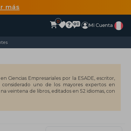
r más
0
Mi Cuenta
ntes
 en Ciencias Empresariales por la ESADE, escritor,
tá considerado uno de los mayores expertos en
una veintena de libros, editados en 52 idiomas, con
lato de ficción basado en los descubrimientos y
nstein y redactado con la coautoría de Francesc
evieja en 2009.