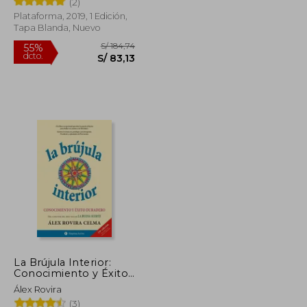
(2)
Plataforma, 2019, 1 Edición,
Tapa Blanda, Nuevo
S/ 196,77
S/ 184,74
55%
dcto.
S/ 88,55
S/ 83,13
La Brújula Interior:
Conocimiento y Éxito
Duradero, Nueva
Álex Rovira
Edición Ampliada y
(3)
Revisada