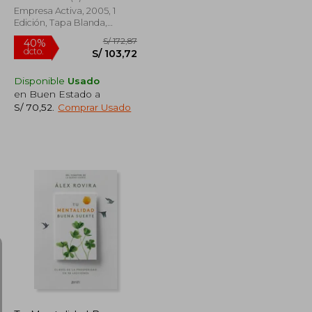
Empresa Activa, 2005, 1
Edición, Tapa Blanda,
Nuevo
Disponible
Usado
en Buen Estado a
S/ 70,52
.
Comprar Usado
S/ 125,20
S/ 172,87
40%
dcto.
S/ 75,12
S/ 103,72