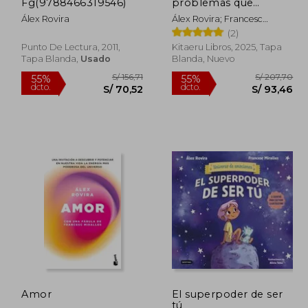
dcto.
dcto.
83,88
S/ 92,21
Fg(9788466319546)
problemas que
deberás resolver para
Álex Rovira
Álex Rovira; Francesc
que tu vida valga la
Miralles
(2)
pena
Punto De Lectura, 2011,
Kitaeru Libros, 2025, Tapa
Tapa Blanda,
Usado
Blanda, Nuevo
Amor
El superpoder de ser
tú