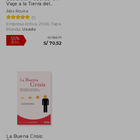
Viaje a la Tierra del
Destino
Álex Rovira
(1)
Empresa Activa, 2006, Tapa
Blanda,
Usado
S/ 163,00
S/ 156,71
55%
La Buena Crisis: