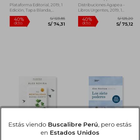
Plataforma Editorial, 2019, 1
Distribuciones Agapea -
Edición, Tapa Blanda,
Libros Urgentes, 2019, 1
Nuevo
Edición, Tapa Blanda,
Nuevo
 163,66
S/ 123,85
40%
40%
dcto.
dcto.
73,65
S/ 74,31
Estás viendo
Buscalibre Perú
, pero estás
en
Estados Unidos