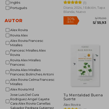
Inglés
(1)
Diana, 2024, 1 Edición, Tapa
Portugués
Blanda, Nuevo
AUTOR
Alex Rovira
Rovira Alex
Alex Rovira Francesc
S/
30%
Miralles
dcto.
S/ 
Francesc Miralles Alex
Rovira
Rovira Alex Miralles
Francesc
Rovira Alex Miralles
Francesc Bolinches Antoni
Alex Rovira Celma Francesc
Miralles
Alex Rovira Md
Jose Luis Del Cura
Tu Mentalidad Buena
Suerte
Rodriguez Angel Gayete
Cara Alex Rovira Canellas
Álex Rovira
Salvador Pedraza Gutierrez