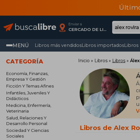
Últim
Enviar a
CERCADO DE LIMA, Lima
MENÚ
Libros más vendidos
Libros importados
Libros
Inicio
Libros
Libros
Álex
CATEGORÍA
Economía, Finanzas,
Á
Empresa Y Gestión
Á
Ficción Y Temas Afines
c
Infantiles, Juveniles Y
p
Didácticos
u
Medicina, Enfermería,
V
Veterinaria
S
Salud, Relaciones Y
Desarrollo Personal
s
Libros de Alex Ro
Sociedad Y Ciencias
M
Sociales