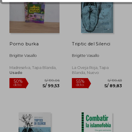
Porno burka
Triptic del Silenci
S/ 176,09
S/ 179
55%
55%
dcto.
dcto.
S/ 79,24
S/ 80,
Brigitte Vasallo
Brigitte Vasallo
Madreselva, Tapa Blanda,
La Oveja Roja, Tapa
Usado
Blanda, Nuevo