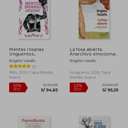
S/ 201,30
S/ 226,
55%
50%
dcto.
dcto.
S/ 90,59
S/ 113,
Mentes Insanas:
La fosa abierta.
Unguentos
Anarchivo emocional
Feministas Para Males
de un milagro
Brigitte Vasallo
Brigitte Vasallo
Cotidianos
económico
(1)
RBA, 2020, Tapa Blanda,
Anagrama, 2026, Tapa
Nuevo
Blanda, Nuevo