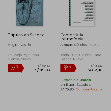
Tríptico do Silencio
Combatir la
Islamofobia
Brigitte Vasallo
Amparo Sánchez Rosell;
Brigitte Vasallo; María
S/ 199,06
S/ 199
50%
55%
González; Natalia Andújar;
dcto.
dcto.
S/ 99,53
S/ 89,
La Oveja Roja, Tapa
Icaria, 2016, 1 Edición, Tapa
Fatiha El Mouali; Teneh
Blanda, Nuevo
Blanda, Nuevo
Jawo; Salim Benamara;
Baba Jawara; Txell
Bragulat; David Crouch;
Regina Martínez; Ghassan
Makarem
Disponible
Usado
en Buen Estado a
S/ 75,83
.
Comprar Usado