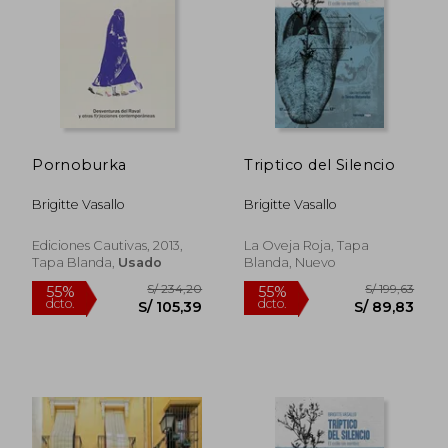
S/ 210,33
S/ 200,
55%
53%
dcto.
dcto.
S/ 94,65
S/ 95,
Pornoburka
Triptico del Silencio
Brigitte Vasallo
Brigitte Vasallo
Ediciones Cautivas, 2013,
La Oveja Roja, Tapa
Tapa Blanda,
Usado
Blanda, Nuevo