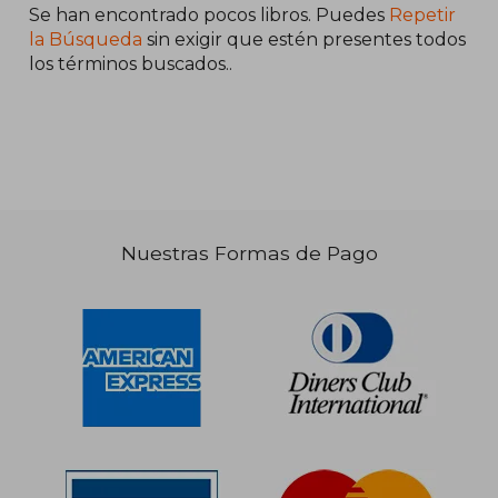
Se han encontrado pocos libros. Puedes
Repetir
la Búsqueda
sin exigir que estén presentes todos
los términos buscados..
Nuestras Formas de Pago
S/ 199,63
S/ 184
55%
55%
dcto.
dcto.
S/ 89,83
S/ 82,