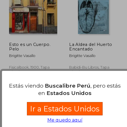
S/ 234,20
S/ 199
55%
55%
dcto.
dcto.
S/ 105,39
S/ 89,
Esto es un Cuerpo.
La Aldea del Huerto
Pelo
Encantado
Brigitte Vasallo
Brigitte Vasallo
Fisicalbook, 1900, Tapa
Babidi-Bu Libros, Tapa
Blanda, Nuevo
Blanda, Nuevo
Estás viendo
Buscalibre Perú
, pero estás
en
Estados Unidos
Ir a Estados Unidos
Me quedo aquí