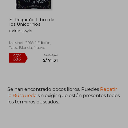
El Pequeño Libro de
los Unicornios
Caitlin Doyle
Malsinet, 2018, 1 Edición,
Tapa Blanda, Nuevo
Se han encontrado pocos libros. Puedes
Repetir
S/ 158,47
55%
dcto.
S/ 71,31
la Búsqueda
sin exigir que estén presentes todos
los términos buscados..