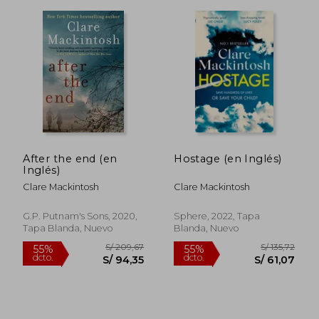
After the end (en
Hostage (en Inglés)
Inglés)
S/ 154,23
S/ 159
55%
55%
Clare Mackintosh
Clare Mackintosh
dcto.
dcto.
S/ 69,40
S/ 71,
G.P. Putnam's Sons, 2020,
Sphere, 2022, Tapa
Tapa Blanda, Nuevo
Blanda, Nuevo