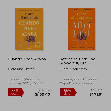
S/ 189,39
S/ 139
55%
55%
dcto.
dcto.
S/ 85,22
S/ 62,
Cuando Todo Acaba
After the End: The
Powerful, Life-
Affirming Novel From
Clare Mackintosh
Clare Mackintosh
the Sunday Times
Number one
Bestselling Author
Debolsillo (Punto De
Sphere, 2020, 1 Edición,
(en Inglés)
Lectura), 2020, 1 Edición,
Tapa Blanda, Nuevo
Tapa Blanda, Nuevo