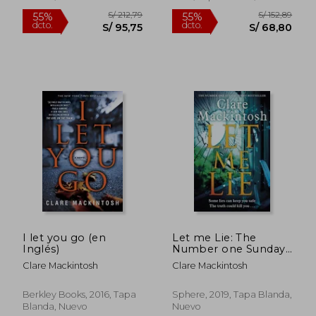
S/ 139,36
S/ 139
55%
55%
dcto.
dcto.
S/ 62,71
S/ 62,
I let you go (en
Let me Lie: The
Inglés)
Number one Sunday
Times Bestseller (en
Clare Mackintosh
Clare Mackintosh
Inglés)
Berkley Books, 2016, Tapa
Sphere, 2019, Tapa Blanda,
Blanda, Nuevo
Nuevo