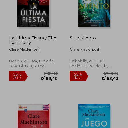
La Última Fiesta / The
Si te Miento
Last Party
Clare Mackintosh
Clare Mackintosh
Debolsillo, 2024, 1 Edición,
Debolsillo, 2021, 001
Tapa Blanda, Nuevo
Edición, Tapa Blanda,
S/ 159,14
S/ 159
55%
55%
Nuevo
dcto.
dcto.
S/ 71,61
S/ 71,