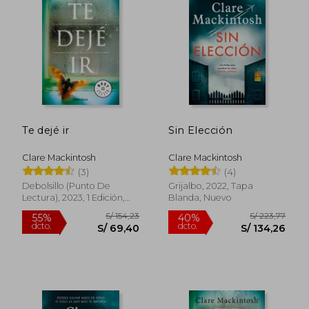
Sunday Times y han sido traducidos a más
de 40 idiomas, con más de dos millones
de copias vendidas a nivel mundial .
En 2024, publicó su primer libro de
memorias, I Promise It Won’t Always Hurt
Like This, inspirado en la pérdida de su hijo
en 2006. Además, es patrocinadora de la
Silver Star Society, una organización
benéfica que apoya a padres que
Te dejé ir
Sin Elección
enfrentan embarazos de alto riesgo en el
Hospital John Radcliffe de Oxford .
Clare Mackintosh
Clare Mackintosh
(3)
(4)
Debolsillo (Punto De
Grijalbo, 2022, Tapa
Lectura), 2023, 1 Edición,
Blanda, Nuevo
Tapa Blanda, Nuevo
S/ 154,23
S/ 223,