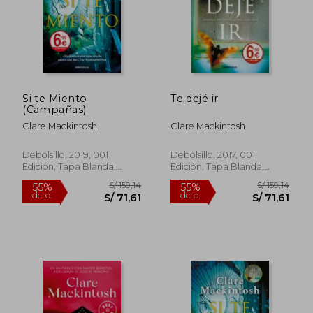
Si te Miento
Te dejé ir
(Campañas)
Clare Mackintosh
Clare Mackintosh
S/ 151,33
S/ 159
55%
55%
dcto.
dcto.
S/ 68,10
S/ 71,
Debolsillo, 2019, 001
Debolsillo, 2017, 001
Edición, Tapa Blanda,
Edición, Tapa Blanda,
Usado
Usado