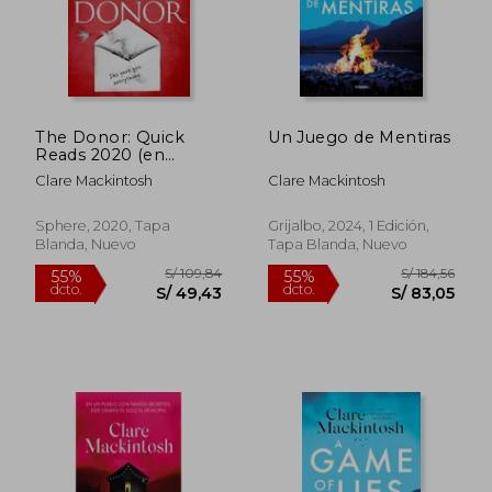
The Donor: Quick
Un Juego de Mentiras
Reads 2020 (en
Inglés)
Clare Mackintosh
Clare Mackintosh
Sphere, 2020, Tapa
Grijalbo, 2024, 1 Edición,
Blanda, Nuevo
Tapa Blanda, Nuevo
S/ 154,23
S/ 140,
55%
55%
dcto.
dcto.
S/ 69,40
S/ 63,