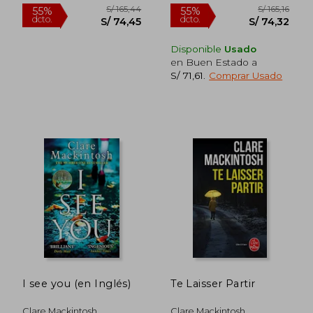
Disponible
Usado
en Buen Estado a
S/ 71,61
.
Comprar Usado
S/ 147,09
S/ 158
55%
40%
dcto.
dcto.
S/ 66,19
S/ 95,
I see you (en Inglés)
Te Laisser Partir
Clare Mackintosh
Clare Mackintosh