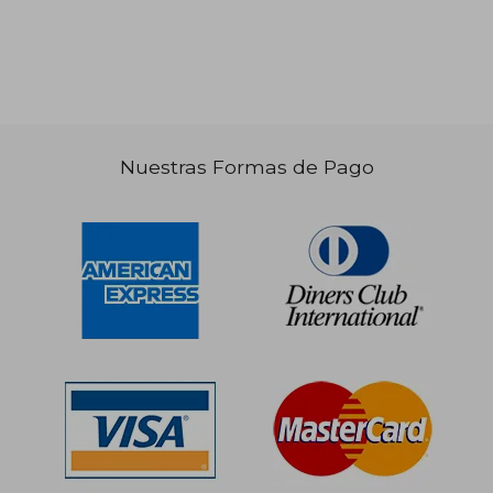
S/ 177,99
S/ 179
55%
55%
dcto.
dcto.
S/ 80,10
S/ 80,
Nuestras Formas de Pago