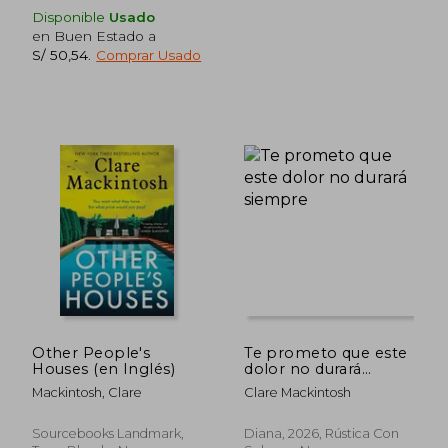
Disponible
Usado
en Buen Estado a
S/ 50,54
.
Comprar Usado
Other People's
Te prometo que este
Houses (en Inglés)
dolor no durará
S/ 137,95
S/ 170,
55%
55%
siempre
dcto.
dcto.
Mackintosh, Clare
Clare Mackintosh
S/ 62,08
S/ 76,
Sourcebooks Landmark,
Diana, 2026, Rústica Con