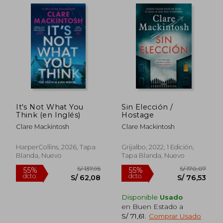
It's Not What You
Sin Elección /
Think (en Inglés)
Hostage
Clare Mackintosh
Clare Mackintosh
S/ 198,18
S/ 192
HarperCollins, 2026, Tapa
Grijalbo, 2022, 1 Edición,
55%
55%
dcto.
dcto.
S/ 89,18
S/ 86,
Blanda, Nuevo
Tapa Blanda, Nuevo
Disponible
Usado
en Buen Estado a
S/ 71,61
.
Comprar Usado