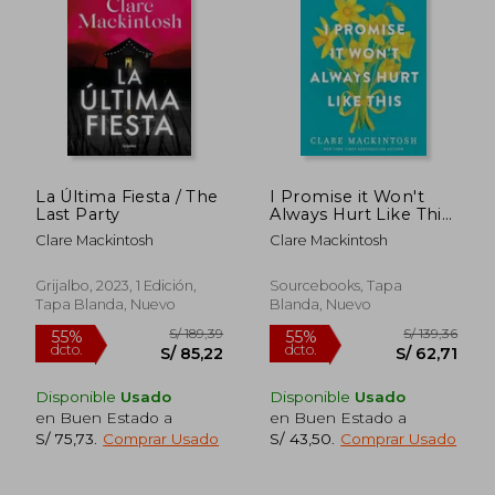
La Última Fiesta / The
I Promise it Won't
Last Party
Always Hurt Like This:
18 Assurances on
Clare Mackintosh
Clare Mackintosh
Grief (en Inglés)
Grijalbo, 2023, 1 Edición,
Sourcebooks, Tapa
Tapa Blanda, Nuevo
Blanda, Nuevo
Disponible
Usado
Disponible
Usado
en Buen Estado a
en Buen Estado a
S/ 75,73
.
Comprar Usado
S/ 43,50
.
Comprar Usado
S/ 155,78
S/ 139
55%
55%
dcto.
dcto.
S/ 70,10
S/ 62,