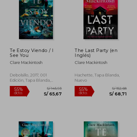
S/ 175,72
S/ 159
40%
55%
dcto.
dcto.
S/ 105,43
S/ 71,
Te Estoy Viendo / I
The Last Party (en
See You
Inglés)
Clare Mackintosh
Clare Mackintosh
Debolsillo, 2017, 001
Hachette, Tapa Blanda,
Edición, Tapa Blanda,
Nuevo
Nuevo