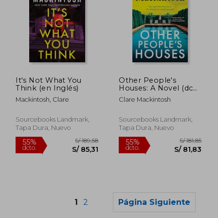
It's Not What You
Other People's
Think (en Inglés)
Houses: A Novel (dc
Morgan, 3) (en Inglés)
Mackintosh, Clare
Clare Mackintosh
Sourcebooks Landmark,
Sourcebooks Landmark,
Tapa Dura, Nuevo
Tapa Dura, Nuevo
1
2
Página Siguiente