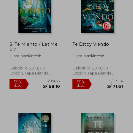
Si Te Miento / Let Me
Te Estoy Viendo
S/ 154,90
S/ 159
Lie
55%
55%
dcto.
dcto.
S/ 69,71
S/ 71,
Clare Mackintosh
Clare Mackintosh
Debolsillo, 2018, 001
Debolsillo, 2018, 001
Edición, Tapa Blanda,
Edición, Tapa Blanda,
Usado
Usado