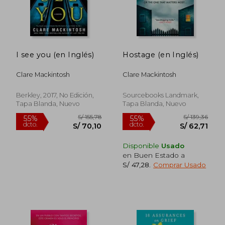
I see you (en Inglés)
Hostage (en Inglés)
Clare Mackintosh
Clare Mackintosh
Berkley, 2017, No Edición,
Sourcebooks Landmark,
Tapa Blanda, Nuevo
Tapa Blanda, Nuevo
Disponible
Usado
en Buen Estado a
S/ 47,28
.
Comprar Usado
S/ 209,63
S/ 157
40%
55%
dcto.
dcto.
S/ 125,78
S/ 70,