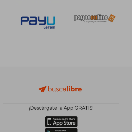
S/ 181,85
S/ 181
55%
55%
dcto.
dcto.
S/ 81,83
S/ 81,
¡Descárgate la App GRATIS!