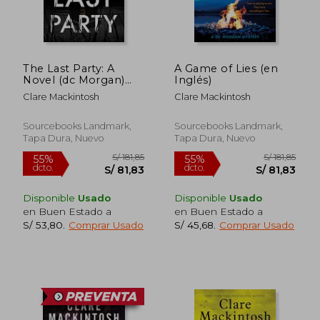
The Last Party: A
A Game of Lies (en
Novel (dc Morgan)
Inglés)
(en Inglés)
Clare Mackintosh
Clare Mackintosh
Sourcebooks Landmark,
Sourcebooks Landmark,
Tapa Dura, Nuevo
Tapa Dura, Nuevo
Disponible
Usado
Disponible
Usado
en Buen Estado a
en Buen Estado a
S/ 53,80
.
Comprar Usado
S/ 45,68
.
Comprar Usado
S/ 165,16
S/ 137
55%
55%
dcto.
dcto.
S/ 74,32
S/ 61,