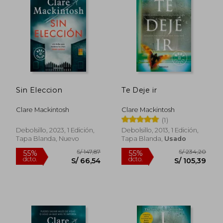
55%
40%
dcto.
dcto.
S/ 69,40
S/ 134,
Sin Eleccion
Te Deje ir
Clare Mackintosh
Clare Mackintosh
(1)
Debolsillo, 2023, 1 Edición,
Debolsillo, 2013, 1 Edición,
Tapa Blanda, Nuevo
Tapa Blanda,
Usado