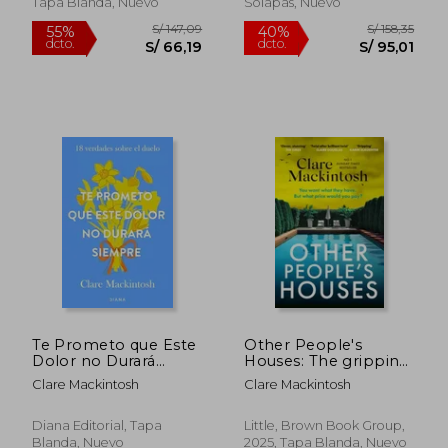
Tapa Blanda, Nuevo
Solapas, Nuevo
Te Prometo que Este
Other People's
Dolor no Durará
Houses: The gripping,
Siempre: 18 Verdades
twisty new thriller (en
Clare Mackintosh
Clare Mackintosh
Sobre el Duelo
Inglés)
Diana Editorial, Tapa
Little, Brown Book Group,
Blanda, Nuevo
2025, Tapa Blanda, Nuevo