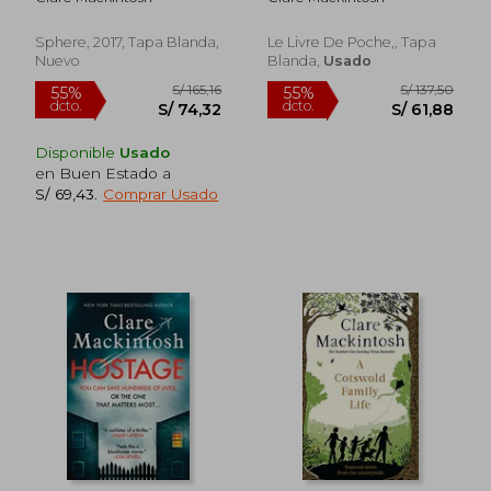
Sphere, 2017, Tapa Blanda,
Le Livre De Poche,, Tapa
Nuevo
Blanda,
Usado
Disponible
Usado
en Buen Estado a
S/ 69,43
.
Comprar Usado
S/ 212,79
S/ 152
55%
55%
dcto.
dcto.
S/ 95,75
S/ 68,