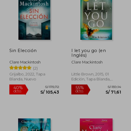
S/ 147,87
S/ 234,
55%
55%
dcto.
dcto.
S/ 66,54
S/ 105,
Sin Elección
I let you go (en
Inglés)
Clare Mackintosh
Clare Mackintosh
(2)
Grijalbo, 2022, Tapa
Little Brown, 2015, 01
Blanda, Nuevo
Edición, Tapa Blanda,
Nuevo