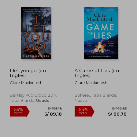
S/ 190,37
S/ 212
55%
55%
dcto.
dcto.
I let you go (en
A Game of Lies (en
S/ 85,67
S/ 95,
Inglés)
Inglés)
Clare Mackintosh
Clare Mackintosh
Berkley Pub Group, 2017,
Sphere,, Tapa Blanda,
Tapa Blanda,
Usado
Nuevo