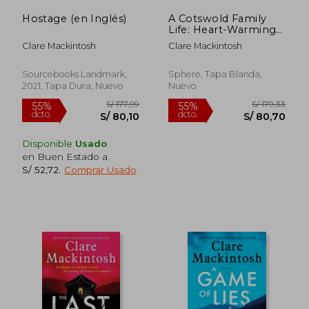
Hostage (en Inglés)
A Cotswold Family
Life: Heart-Warming
Stories of the
Clare Mackintosh
Clare Mackintosh
Countryside From the
Bestselling Author
(en Inglés)
Sourcebooks Landmark,
Sphere, Tapa Blanda,
2021, Tapa Dura, Nuevo
Nuevo
Disponible
Usado
en Buen Estado a
S/ 52,72
.
Comprar Usado
S/ 165,44
S/ 165
55%
55%
dcto.
dcto.
S/ 74,45
S/ 74,