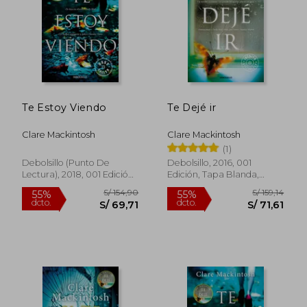
S/ 145,93
S/ 152
55%
55%
dcto.
dcto.
S/ 65,67
S/ 68,
Te Estoy Viendo
Te Dejé ir
Clare Mackintosh
Clare Mackintosh
(1)
Debolsillo (Punto De
Debolsillo, 2016, 001
Lectura), 2018, 001 Edición,
Edición, Tapa Blanda,
Tapa Blanda, Nuevo
Usado