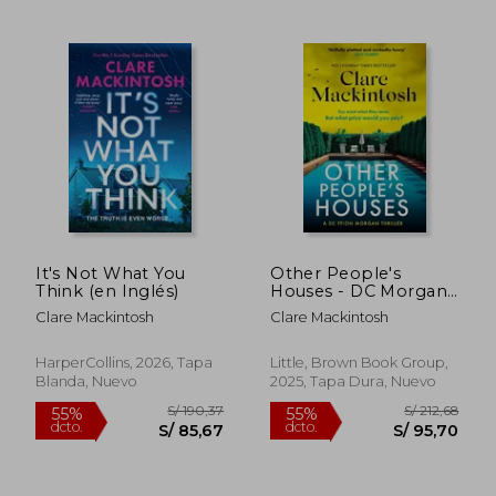
It's Not What You
Other People's
Think (en Inglés)
Houses - DC Morgan
(en Inglés)
Clare Mackintosh
Clare Mackintosh
HarperCollins, 2026, Tapa
Little, Brown Book Group,
Blanda, Nuevo
2025, Tapa Dura, Nuevo