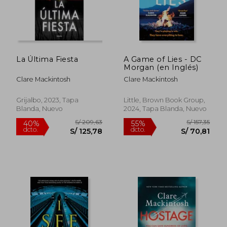
La Última Fiesta
A Game of Lies - DC
Morgan (en Inglés)
Clare Mackintosh
Clare Mackintosh
Grijalbo, 2023, Tapa
Little, Brown Book Group,
Blanda, Nuevo
2024, Tapa Blanda, Nuevo
S/ 109,84
S/ 184
55%
55%
dcto.
dcto.
S/ 49,43
S/ 83,