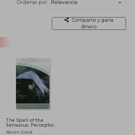
Ordenar por
Comparte y gana
dinero
The Spell of the
Sensuous: Perception
and Language in a
Abram, David
More-Than-Human