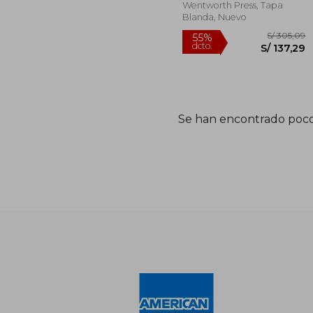
Coan, Titus Munson
Wentworth Press, Tapa
Blanda, Nuevo
Se han encontrado poco
S/ 
55%
dcto.
S/ 1