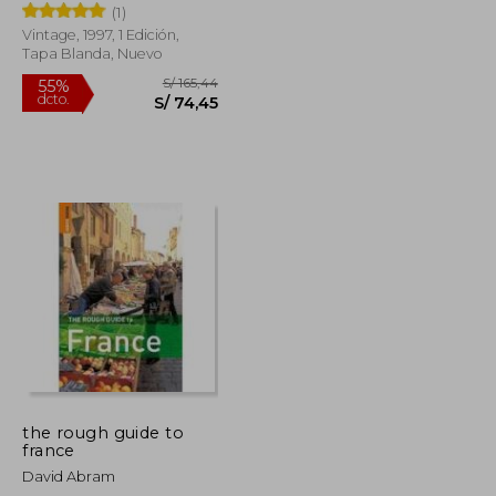
(1)
World (en Inglés)
Vintage, 1997, 1 Edición,
Tapa Blanda, Nuevo
S/ 213,62
S/ 165,44
55%
dcto.
S/ 100,28
S/ 74,45
the rough guide to
france
David Abram