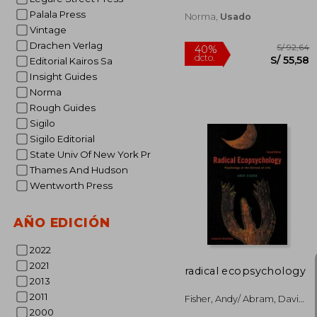
Palala Press
Norma,
Usado
Vintage
Drachen Verlag
Editorial Kairos Sa
Insight Guides
Norma
Rough Guides
Sigilo
Sigilo Editorial
State Univ Of New York Pr
S/
40%
dcto.
Thames And Hudson
S/ 
Wentworth Press
AÑO EDICIÓN
2022
2021
radical ecopsychology
2013
2011
Fisher, Andy/ Abram, David
(frw)
2000