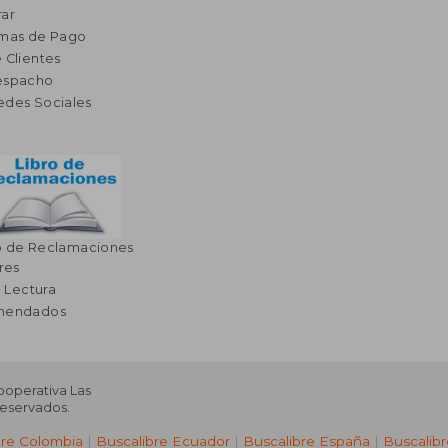
ar
rmas de Pago
 Clientes
espacho
edes Sociales
o de Reclamaciones
res
a Lectura
omendados
Cooperativa Las
Reservados.
bre Colombia
|
Buscalibre Ecuador
|
Buscalibre España
|
Buscalib