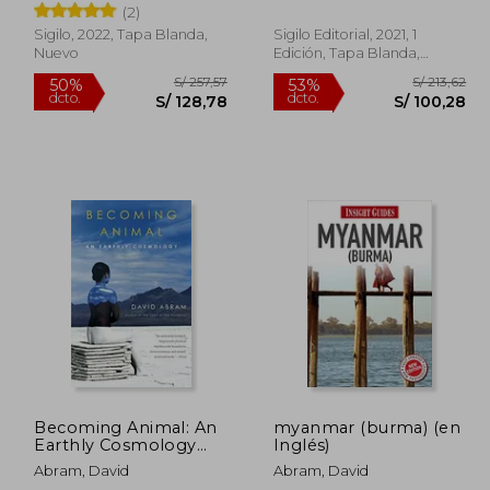
(2)
Sigilo, 2022, Tapa Blanda,
Sigilo Editorial, 2021, 1
Nuevo
Edición, Tapa Blanda,
Nuevo
244,58
S/ 257,57
50%
53%
dcto.
dcto.
10,06
S/ 128,78
Becoming Animal: An
myanmar (burma) (en
Earthly Cosmology
Inglés)
(en Inglés)
Abram, David
Abram, David