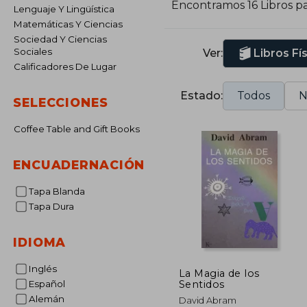
Encontramos 16 Libros p
Lenguaje Y Lingüística
Matemáticas Y Ciencias
Sociedad Y Ciencias
Sociales
Ver:
Libros Fí
Calificadores De Lugar
Estado:
Todos
N
SELECCIONES
Coffee Table and Gift Books
ENCUADERNACIÓN
Tapa Blanda
Tapa Dura
IDIOMA
Inglés
La Magia de los
Sentidos
Español
Alemán
David Abram