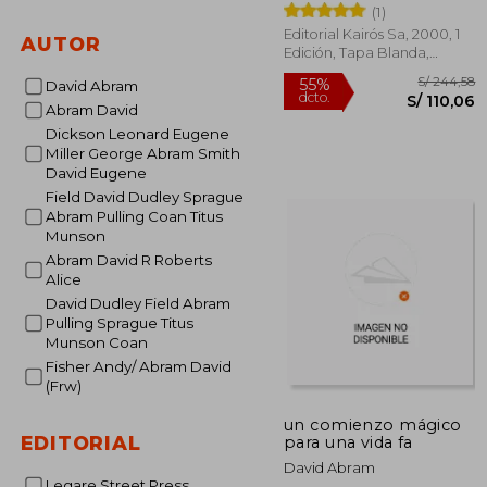
(1)
Editorial Kairós Sa, 2000, 1
AUTOR
Edición, Tapa Blanda,
Nuevo
David Abram
Abram David
Dickson Leonard Eugene
Miller George Abram Smith
David Eugene
Field David Dudley Sprague
S/ 
55%
dcto.
Abram Pulling Coan Titus
S/ 1
Munson
Abram David R Roberts
Alice
David Dudley Field Abram
Pulling Sprague Titus
Munson Coan
Fisher Andy/ Abram David
(Frw)
un comienzo mágico
EDITORIAL
para una vida fa
David Abram
Legare Street Press