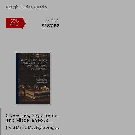
Rough Guides,
Usado
S/ 154,93
S/ 195,17
55%
dcto.
S/ 92,96
S/ 87,82
Speeches, Arguments,
and Miscellaneous
Papers of David
Field David Dudley,Sprague
Dudley Field; Volume 1
Abram Pulling,Coan Titus
(en Inglés)