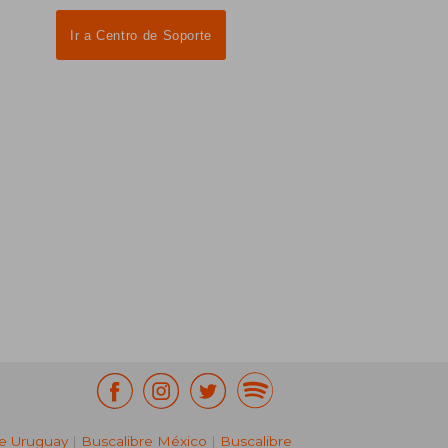
Ir a Centro de Soporte
re Uruguay
|
Buscalibre México
|
Buscalibre