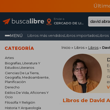
Últim
Enviar a
CERCADO DE LIMA, Lima
MENÚ
Libros más vendidos
Libros importados
Libros
Inicio
Libros
Libros
Dav
CATEGORÍA
Artes
D
Biografías, Literatura Y
E
Estudios Literarios
T
Ciencias De La Tierra,
c
Geografía, Medioambiente,
e
Planificación
r
V
Derecho
L
Estilos De Vida, Aficiones Y
Ocio
J
Libros de David 
Filosofía Y Religión
s
Historia Y Arqueología
I