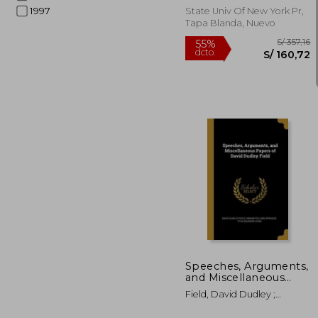
1997
State Univ Of New York Pr,
Tapa Blanda, Nuevo
S/
55%
dcto.
S/ 1
Speeches, Arguments,
and Miscellaneous
Papers of David
Field, David Dudley ;
Dudley Field (en
Sprague, Abram Pulling ;
Inglés)