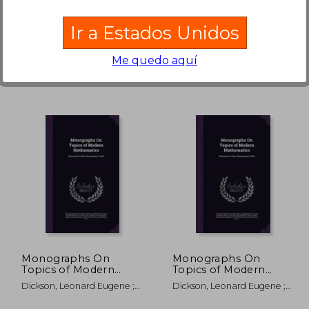
Drachen Verlag,, Tapa
Thames And Hudson, Tapa
Blanda, Nuevo
Dura, Nuevo
Ir a Estados Unidos
Me quedo aquí
 357,16
S/ 280,60
55%
55%
dcto.
dcto.
60,72
S/ 126,27
Monographs On
Monographs On
Topics of Modern
Topics of Modern
Mathematics: Relevant
Mathematics: Relevant
Dickson, Leonard Eugene ;
Dickson, Leonard Eugene ;
to the Elementary
to the Elementary
Miller, George Abram ;
Miller, George Abram ;
Field (en Inglés)
Field (en Inglés)