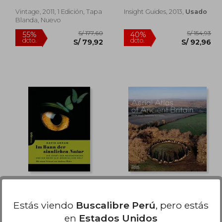
Vintage, 2011, 1 Edición, Tapa
Insight Guides, 2013,
Usado
Blanda, Nuevo
 92,64
S/ 177,60
55%
40%
dcto.
dcto.
55,58
S/ 79,92
Im Bann der
The Aerial Atlas of
Sinnlichen Natur -
Ancient Britain (en
Estás viendo
Buscalibre Perú
, pero estás
Language: German
Inglés)
David Abram
Abram, David R. ; Roberts,
(en Alemán)
en
Estados Unidos
Alice