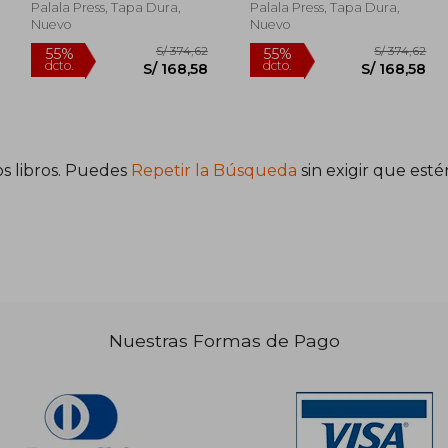
Smith, David Eugene
Smith, David Eugene
Palala Press, Tapa Dura,
Palala Press, Tapa Dura,
Nuevo
Nuevo
s libros. Puedes
Repetir la Búsqueda
sin exigir que est
305,09
S/ 374,62
55%
55%
dcto.
dcto.
37,29
S/ 168,58
Nuestras Formas de Pago