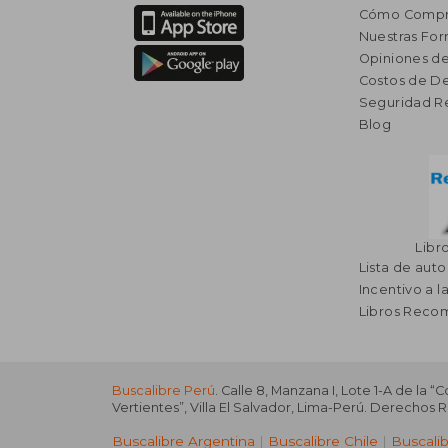
Cómo Compr
Nuestras Fo
Opiniones de
Costos de D
Seguridad R
Blog
Libr
Lista de auto
Incentivo a l
Libros Rec
Buscalibre Perú
. Calle 8, Manzana I, Lote 1-A de la “
Vertientes”, Villa El Salvador, Lima-Perú. Derechos 
Buscalibre Argentina
|
Buscalibre Chile
|
Buscali