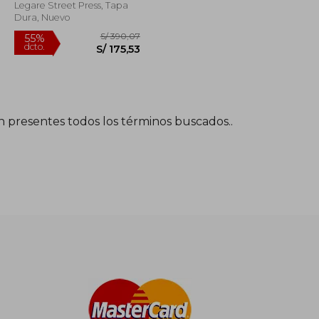
Munson Coan
Legare Street Press, Tapa
Dura, Nuevo
én presentes todos los términos buscados..
S/ 374,62
S/ 390,07
55%
dcto.
S/ 168,58
S/ 175,53