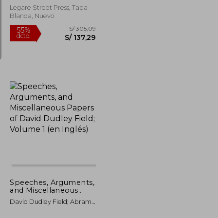
Munson
Legare Street Press, Tapa
Blanda, Nuevo
S/ 341,82
S/ 305,09
55%
dcto.
S/ 153,82
S/ 137,29
Speeches, Arguments,
and Miscellaneous
Papers of David
David Dudley Field; Abram
Dudley Field; Volume 1
Pulling Sprague; Titus
(en Inglés)