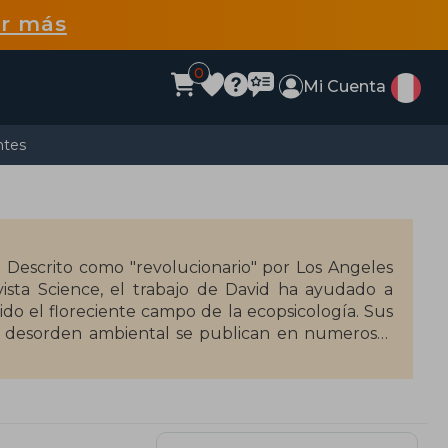
r más
0
Mi Cuenta
ntes
e. Descrito como "revolucionario" por Los Angeles
vista Science, el trabajo de David ha ayudado a
luido el floreciente campo de la ecopsicología. Sus
el desorden ambiental se publican en numerosas
cibió varias becas y premios, incluido el Premio
entemente la Cátedra Internacional Arne Naess en
en Noruega. Actualmente es académico visitante
d de Harvard. Miembro del Schumacher College de
ce for Wild Ethics (AWE).