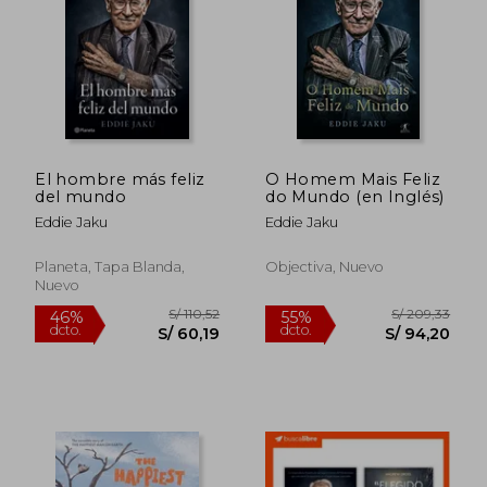
S/ 211,60
S/ 172
55%
55%
dcto.
dcto.
S/ 95,22
S/ 77,
El hombre más feliz
O Homem Mais Feliz
del mundo
do Mundo (en Inglés)
Eddie Jaku
Eddie Jaku
Planeta, Tapa Blanda,
Objectiva, Nuevo
Nuevo