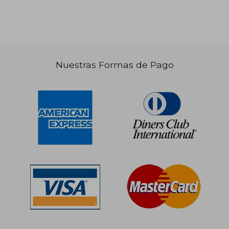
Nuestras Formas de Pago
S/ 191,04
55%
dcto.
S/ 85,97