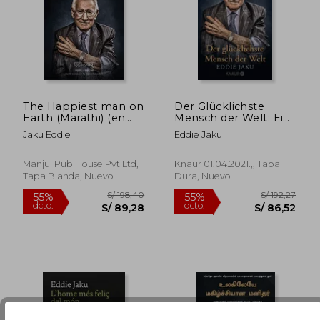
The Happiest man on
Der Glücklichste
S/ 165,44
S/ 199
Earth (Marathi) (en
Mensch der Welt: Ein
55%
50%
dcto.
dcto.
Maratí)
Hundertjähriger
S/ 74,45
S/ 99,
Jaku Eddie
Eddie Jaku
Holocaust-
Überlebender
Erzählt, Warum Liebe
Manjul Pub House Pvt Ltd,
Knaur 01.04.2021.,, Tapa
und Hoffnung Stärker
Tapa Blanda, Nuevo
Dura, Nuevo
Sind als der Hass | der
new York Times
Bestseller Jetzt im
Taschenbuch! Ein
Hundertjähriger
Holocaust-
Überlebender
Erzählt, Warum Liebe
(en Alemán)