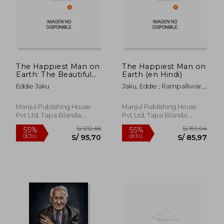
The Happiest Man on
The Happiest Man on
Earth: The Beautiful
Earth (en Hindi)
Life of an Auschwitz
Eddie Jaku
Jaku, Eddie ; Rampalliwar,
Survivor (en Canarés)
Yamini
Manjul Publishing House
Manjul Publishing House
Pvt Ltd, Tapa Blanda,
Pvt Ltd, Tapa Blanda,
S/ 200,52
S/ 213
55%
55%
Nuevo
Nuevo
dcto.
dcto.
S/ 90,23
S/ 96,