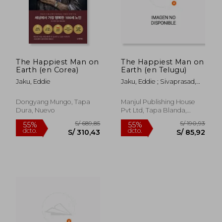
The Happiest Man on
The Happiest Man on
Earth (en Corea)
Earth (en Telugu)
Jaku, Eddie
Jaku, Eddie ; Sivaprasad,
Akella
Dongyang Mungo, Tapa
Manjul Publishing House
Dura, Nuevo
Pvt Ltd, Tapa Blanda,
Nuevo
S/ 212,66
S/ 191
55%
55%
dcto.
dcto.
S/ 95,70
S/ 85,