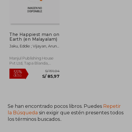
The Happiest man on
Earth (en Malayalam)
Jaku, Eddie ; Vijayan, Arun
T.
Manjul Publishing House
Pvt Ltd, Tapa Blanda,
Nuevo
S/ 689,85
S/ 190,
55%
55%
dcto.
dcto.
S/ 310,43
S/ 85,
Se han encontrado pocos libros. Puedes
Repetir
la Búsqueda
sin exigir que estén presentes todos
los términos buscados..