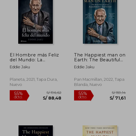
35%
55%
dcto.
dcto.
S/ 38,35
S/ 64,
El Hombre más Feliz
The Happiest man on
del Mundo: La
Earth: The Beautiful
Extraordinaria Vida de
Life of an Auschwitz
Eddie Jaku
Eddie Jaku
un Superviviente de
Survivor (en Inglés)
Auschwitz (no
Ficción)
Planeta, 2021, Tapa Dura,
Pan Macmillan, 2022, Tapa
Nuevo
Blanda, Nuevo