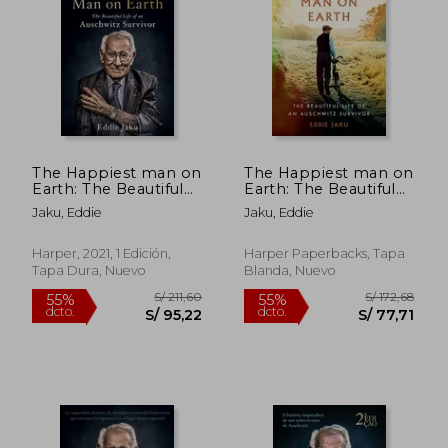
S/ 196,62
S/ 159
55%
55%
dcto.
dcto.
S/ 88,48
S/ 71,
The Happiest man on
The Happiest man on
Earth: The Beautiful
Earth: The Beautiful
Life of an Auschwitz
Life of an Auschwitz
Jaku, Eddie
Jaku, Eddie
Survivor (en Inglés)
Survivor (en Inglés)
Harper, 2021, 1 Edición,
Harper Paperbacks, Tapa
Tapa Dura, Nuevo
Blanda, Nuevo