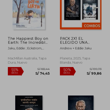
S/ 110,52
S/ 209,
46%
55%
dcto.
dcto.
S/ 60,19
S/ 94,
The Happiest Boy on
PACK 2X1 EL
Earth: The Incredible
ELEGIDO UNA
Story of the Happiest
MISION SUICIDA
Jaku, Eddie ; Eckstrom,
Andrew + Eddie Jaku
Man on Earth (en
PARA RESCATAR AL
Nathaniel
Inglés)
UNICO HOMBRE + EL
HOMBRE MAS FELIZ
MacMillan Australia, Tapa
Planeta, 2025, Tapa
DEL MUNDO
Dura, Nuevo
Blanda, Nuevo