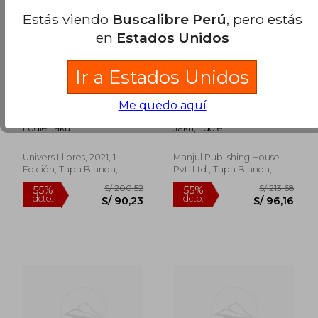
Estás viendo
Buscalibre Perú
, pero estás
en
Estados Unidos
Ir a Estados Unidos
L'Home més Feliç del
The Happiest Man on
Me quedo aquí
Món: 98 (Univers) (en
Earth: The Beautiful
Catalán)
Life of an Auschwitz
Eddie Jaku
Jaku, Eddie
Survivor New (en
S/ 198,40
S/ 192
Tamil)
55%
55%
dcto.
dcto.
S/ 89,28
S/ 86,
Univers Llibres, 2021, 1
Manjul Publishing House
Edición, Tapa Blanda,
Pvt. Ltd., Tapa Blanda,
Nuevo
Nuevo