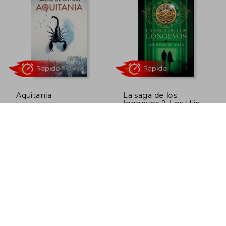
Aquitania
La saga de los
longevos 2. Los Hijos
de Adán
Eva García Sáenz De Urturi
Eva García Sáenz De Urturi
Rápido
Rápido
Booket, 2024, 1 Edición,
Planeta, 2025, Tapa
Tapa Blanda, Nuevo
Blanda, Nuevo
S/ 59,90
S/ 99,