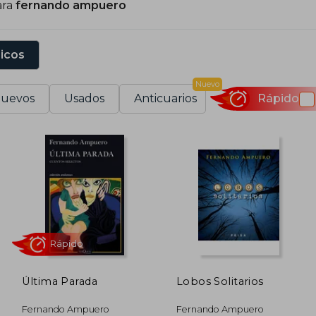
ara
fernando ampuero
sicos
Nuevo
uevos
Usados
Anticuarios
Rápido
Última Parada
Lobos Solitarios
Rápido
Fernando Ampuero
Fernando Ampuero