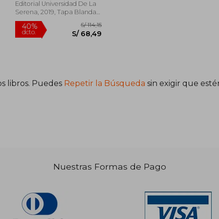
Claudio Canut De Bon
Editorial Universidad De La
Urrutia, Hugo Marìn Varela,
Serena, 2019, Tapa Blanda,
Francisca Martínez Arellano.
Nuevo
s libros. Puedes
Repetir la Búsqueda
sin exigir que est
 145,87
S/ 114,15
40%
dcto.
65,64
S/ 68,49
Nuestras Formas de Pago