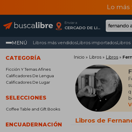
Lo más 
Enviar a
CERCADO DE LIMA, Lima
MENÚ
Libros más vendidos
Libros importados
Libros
Inicio
Libros
Libros
Fer
CATEGORÍA
Ficción Y Temas Afines
F
Calificadores De Lengua
F
Calificadores De Lugar
s
q
SELECCIONES
b
v
V
Coffee Table and Gift Books
sus c
e
Libros de Ferna
ENCUADERNACIÓN
v
G