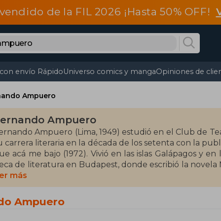
vendido de la FIL 2026 ¡Hasta 50% OFF!
 con envío Rápido
Universo comics y manga
Opiniones de clie
nando Ampuero
ernando Ampuero
ernando Ampuero (Lima, 1949) estudió en el Club de Tea
u carrera literaria en la década de los setenta con la 
ue acá me bajo (1972). Vivió en las islas Galápagos y en 
eca de literatura en Budapest, donde escribió la novela M
olcó en el periodismo, tanto en prensa como en televisi
er más
rónicas y reportajes. Entre sus obras destacan Malos modales (1994), Bicho raro (1996), Cuentos
scogidos (1998) y El enano, historia de una enemistad (
ndo Ampuero
enta de su país, donde superó los cuarenta mil ejempla
eneral de la cadena televisiva de noticias Canal N.