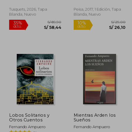
Tusquets, 2026, Tapa
Peisa, 2017, 1 Edición, Tapa
Blanda, Nuevo
Blanda, Nuevo
 49,90
S/ 89,90
35%
10%
dcto.
dcto.
32,44
S/ 58,44
Lobos Solitarios y
Mientras Arden los
Otros Cuentos
Sueños
Fernando Ampuero
Fernando Ampuero