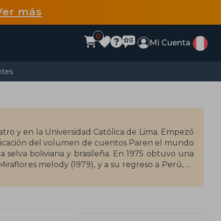
Ver más
0
Mi Cuenta
ntes
tro y en la Universidad Católica de Lima. Empezó
publicación del volumen de cuentos Paren el mundo
la selva boliviana y brasileña. En 1975 obtuvo una
iraflores melody (1979), y a su regreso a Perú, se
ón. Gato encerrado (1987) recoge una selección de
2001), novela que aún permanece en las listas de
res en pocas semanas. En la actualidad es Editor