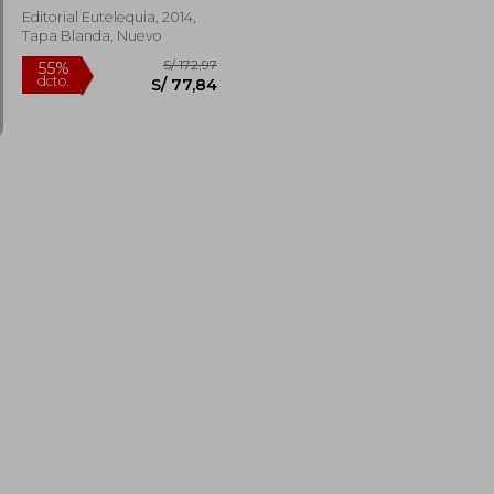
Editorial Eutelequia, 2014,
Tapa Blanda, Nuevo
S/ 137,41
S/ 172,97
55%
dcto.
S/ 82,44
S/ 77,84