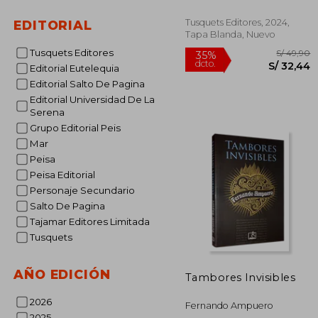
Tusquets Editores, 2024,
EDITORIAL
Tapa Blanda, Nuevo
Tusquets Editores
Editorial Eutelequia
Editorial Salto De Pagina
Editorial Universidad De La
Serena
Grupo Editorial Peis
S/
35%
dcto.
S/ 
Mar
Peisa
Peisa Editorial
Personaje Secundario
Salto De Pagina
Tajamar Editores Limitada
Tusquets
AÑO EDICIÓN
Tambores Invisibles
2026
Fernando Ampuero
2025