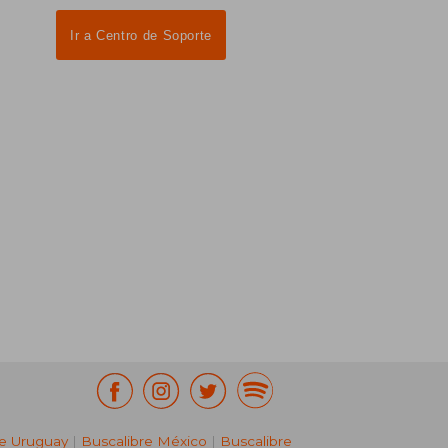
Ir a Centro de Soporte
re Uruguay
|
Buscalibre México
|
Buscalibre