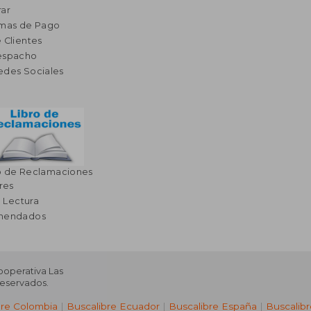
ar
rmas de Pago
 Clientes
espacho
edes Sociales
o de Reclamaciones
res
a Lectura
omendados
Cooperativa Las
Reservados.
bre Colombia
|
Buscalibre Ecuador
|
Buscalibre España
|
Buscalib