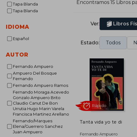
Encontramos 15 Libros p
Tapa Blanda
Tapa Blanda
Ver:
Libros Fí
IDIOMA
Español
Estado:
Todos
N
AUTOR
Fernando Ampuero
Ampuero Del Bosque
Fernando
Fernando Ampuero Ramos
Fernando Moraga Acevedo
Gonzalo Ampuero Brito
Claudio Canut De Bon
Urrutia Hugo Marin Varela
Francisca Martinez Arellano
Fernando/Marques
Tanta vida yo te di
Elena/Guerrero Sanchez
Juan Ampuero
Rápido
Fernando Ampuero