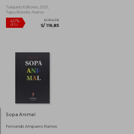
Tusquets Editores, 2021,
Tapa Blanda, Nuevo
S/ 81,37
S/ 194,76
40%
dcto.
S/ 48,82
S/ 116,85
Sopa Animal
Fernando Ampuero Ramos