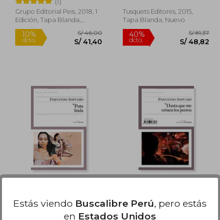
(1)
Grupo Editorial Peis, 2018, 1
Tusquets Editores, 2015,
Edición, Tapa Blanda,
Tapa Blanda, Nuevo
Nuevo
S/ 46,00
10%
40%
dcto.
dcto.
38,00
S/ 41,40
Puta Linda
Hasta que me Orinen
los Perros
Estás viendo
Buscalibre Perú
, pero estás
Fernando Ampuero
Fernando Ampuero
en
Estados Unidos