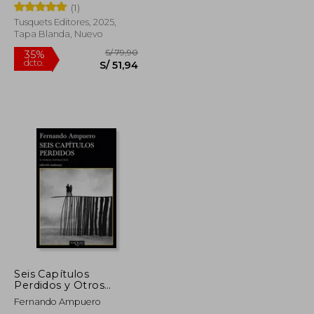
(1)
Tusquets Editores, 2025,
Tapa Blanda, Nuevo
S/ 29,00
S/ 79,90
35%
dcto.
S/ 26,10
S/ 51,94
Seis Capítulos
Perdidos y Otros
Extravíos
Fernando Ampuero