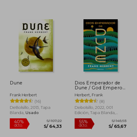
S/ 101,34
S/ 128
40%
40%
dcto.
dcto.
S/ 60,80
S/ 77,
Dune
Dios Emperador de
Dune / God Emperor
of Dune
Frank Herbert
Herbert, Frank
(16)
(8)
DeBolsillo, 2013, Tapa
Debolsillo, 2022, 001
Blanda,
Usado
Edición, Tapa Blanda,
Nuevo