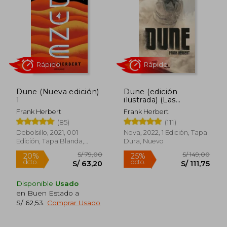
25%
20%
dcto.
dcto.
S/ 44,25
S/ 31,
Dune (Nueva edición)
Dune (edición
1
ilustrada) (Las
crónicas de Dune 1)
Frank Herbert
Frank Herbert
(85)
(111)
Debolsillo, 2021, 001
Nova, 2022, 1 Edición, Tapa
Edición, Tapa Blanda,
Dura, Nuevo
Rápido
Rápido
Nuevo
Disponible
Usado
en Buen Estado a
S/ 62,53
.
Comprar Usado