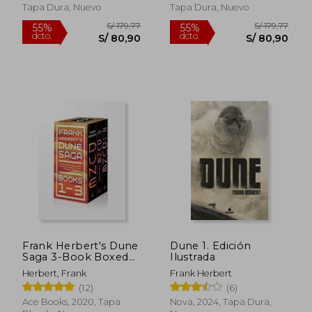
Tapa Dura, Nuevo
Tapa Dura, Nuevo
Frank Herbert's Dune
Dune 1. Edición
Saga 3-Book Boxed
Ilustrada
Set: Dune, Dune
Herbert, Frank
Frank Herbert
Messiah, and Children
(12)
(6)
of Dune (en Inglés)
Ace Books, 2020, Tapa
Nova, 2024, Tapa Dura,