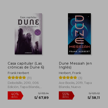
S/ 141,10
S/ 143,
55%
55%
dcto.
dcto.
S/ 63,49
S/ 64,
Casa capitular (Las
Dune Messiah (en
crónicas de Dune 6)
Inglés)
Frank Herbert
Herbert, Frank
(11)
(3)
Debolsillo, 2010, 006
Ace Books, 2019, Tapa
Edición, Tapa Blanda,
Blanda, Nuevo
Usado