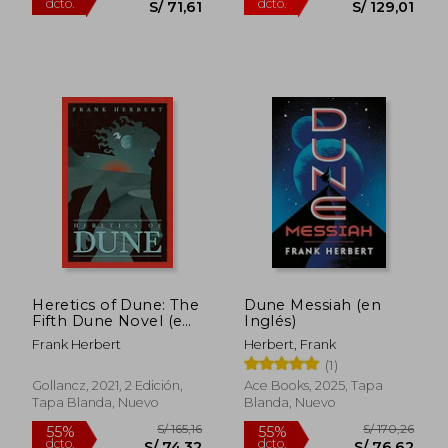
S/ 595,20
S/ 147
Heretics of Dune: The
Dune Messiah (en
55%
55%
Fifth Dune Novel (en
Inglés)
dcto.
dcto.
S/ 267,84
S/ 66,
Inglés)
Frank Herbert
Herbert, Frank
(1)
Gollancz, 2021, 2 Edición,
Ace Books, 2025, Tapa
Tapa Blanda, Nuevo
Blanda, Nuevo