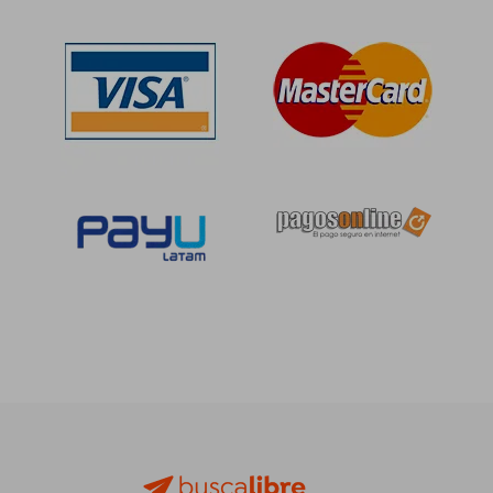
S/ 159,14
S/ 215
55%
40%
dcto.
dcto.
S/ 71,61
S/ 129,