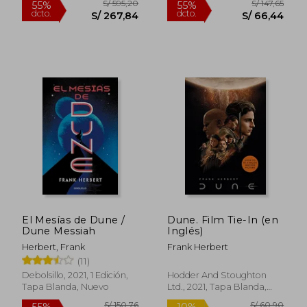
(en Inglés)
S/ 232,08
S/ 162
55%
55%
dcto.
dcto.
S/ 104,44
S/ 73,
El Mesías de Dune /
Dune. Film Tie-In (en
Dune Messiah
Inglés)
Herbert, Frank
Frank Herbert
(11)
Debolsillo, 2021, 1 Edición,
Hodder And Stoughton
Tapa Blanda, Nuevo
Ltd., 2021, Tapa Blanda,
Nuevo