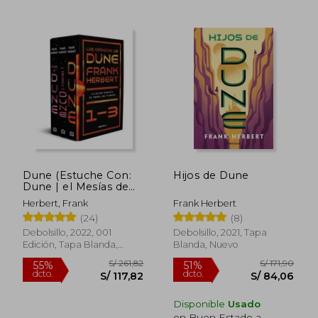
S/ 113,14
S/ 129
40%
55%
dcto.
dcto.
S/ 67,89
S/ 58,
Dune (Estuche Con:
Hijos de Dune
Dune | el Mesías de
Dune | Hijos de
Herbert, Frank
Frank Herbert
Dune): Dune
(24)
(8)
Debolsillo, 2022, 001
Debolsillo, 2021, Tapa
Edición, Tapa Blanda,
Blanda, Nuevo
Nuevo
Disponible
Usado
en Buen Estado a