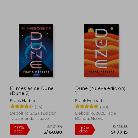
El mesías de Dune
Dune (Nueva edición)
(Dune 2)
1
Frank Herbert
Frank Herbert
S/ 134,82
S/ 171
55%
51%
dcto.
dcto.
(33)
(60)
S/ 60,67
S/ 84,
Debolsillo, 2021, 1 Edición,
Debolsillo, 2021, Tapa
Tapa Blanda, Nuevo
Blanda, Nuevo