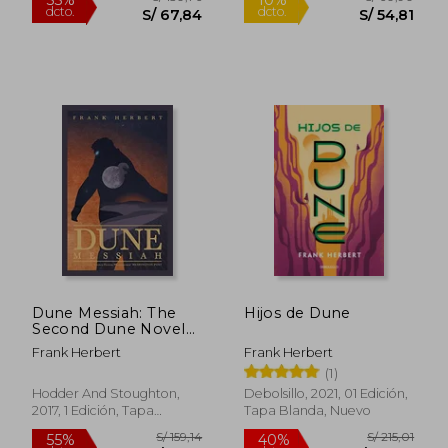
S/ 315,13
S/ 232,
55%
55%
dcto.
dcto.
S/ 141,81
S/ 104,
Dune Messiah: The
Hijos de Dune
Second Dune Novel
(en Inglés)
Frank Herbert
Frank Herbert
(1)
Hodder And Stoughton,
Debolsillo, 2021, 01 Edición,
2017, 1 Edición, Tapa
Tapa Blanda, Nuevo
Blanda, Nuevo