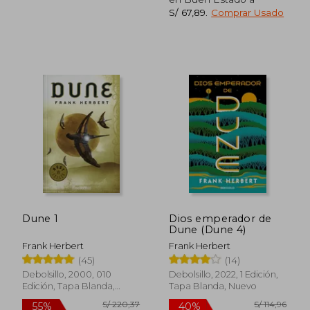
S/ 67,89
.
Comprar Usado
S/ 165,24
S/ 358,
55%
55%
dcto.
dcto.
S/ 74,36
S/ 161,
Dune 1
Dios emperador de
Dune (Dune 4)
Frank Herbert
Frank Herbert
(45)
(14)
Debolsillo, 2000, 010
Debolsillo, 2022, 1 Edición,
Edición, Tapa Blanda,
Tapa Blanda, Nuevo
Usado