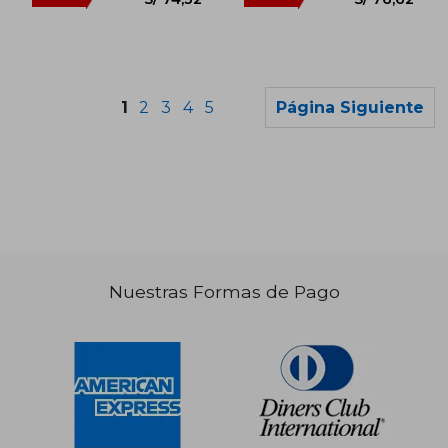
1
2
3
4
5
Página Siguiente
Nuestras Formas de Pago
S/ 150,76
S/ 60,
55%
10%
dcto.
dcto.
S/ 67,84
S/ 54,