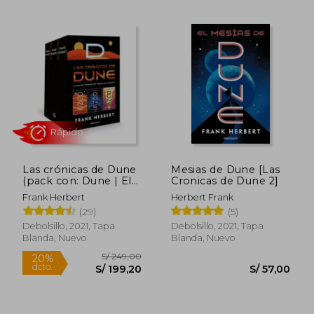
S/ 349,00
S/ 79,
25%
20%
dcto.
dcto.
S/ 261,75
S/ 63,
Las crónicas de Dune
Mesias de Dune [Las
(pack con: Dune | El
Cronicas de Dune 2]
mesías de Dune |
Frank Herbert
Herbert Frank
Hijos de Dune)
(29)
(5)
Debolsillo, 2021, Tapa
Debolsillo, 2021, Tapa
Blanda, Nuevo
Blanda, Nuevo