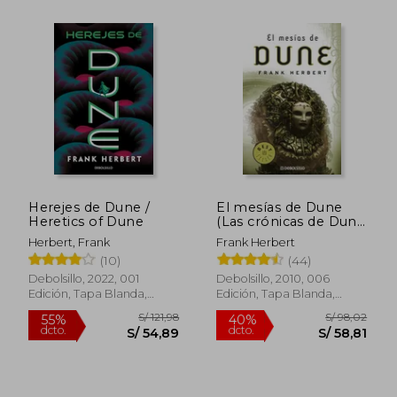
Rápido
S/ 249,00
20%
dcto.
S/ 199,20
S/ 57,
Herejes de Dune /
El mesías de Dune
Heretics of Dune
(Las crónicas de Dune
2)
Herbert, Frank
Frank Herbert
(10)
(44)
Debolsillo, 2022, 001
Debolsillo, 2010, 006
Edición, Tapa Blanda,
Edición, Tapa Blanda,
Nuevo
Usado