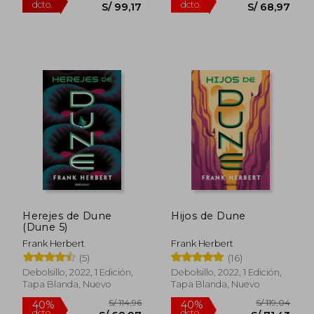
S/ 261,82
S/ 171
55%
51%
dcto.
dcto.
S/ 117,82
S/ 84,
Herejes de Dune
Hijos de Dune
(Dune 5)
Frank Herbert
Frank Herbert
(5)
(16)
Debolsillo, 2022, 1 Edición,
Debolsillo, 2022, 1 Edición,
Tapa Blanda, Nuevo
Tapa Blanda, Nuevo