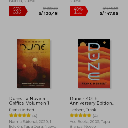
Blanda, Nuevo
Nuevo
S/ 136,46
S/ 179
55%
55%
dcto.
dcto.
S/ 61,41
S/ 80,
Dune. La Novela
Dune - 40Th
Gráfica. Volumen 1
Anniversary Edition
(Dune Chronicles
Frank Herbert
Herbert, Frank
(Berkley Paperback))
(4)
(4)
(en Inglés)
Norma Editorial, 2020, 1
Ace Books, 2005, Tapa
Edición, Tapa Dura, Nuevo
Blanda, Nuevo