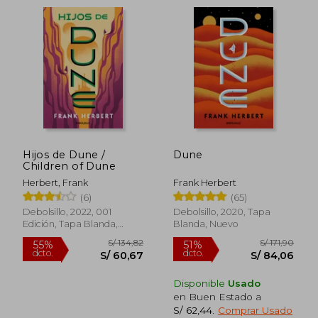
Hijos de Dune /
Dune
Children of Dune
Herbert, Frank
Frank Herbert
(6)
(65)
S/ 92,96
S/ 99,
40%
40%
Debolsillo, 2022, 001
Debolsillo, 2020, Tapa
dcto.
dcto.
S/ 55,78
S/ 59,
Edición, Tapa Blanda,
Blanda, Nuevo
Nuevo
Disponible
Usado
en Buen Estado a
S/ 62,44
.
Comprar Usado