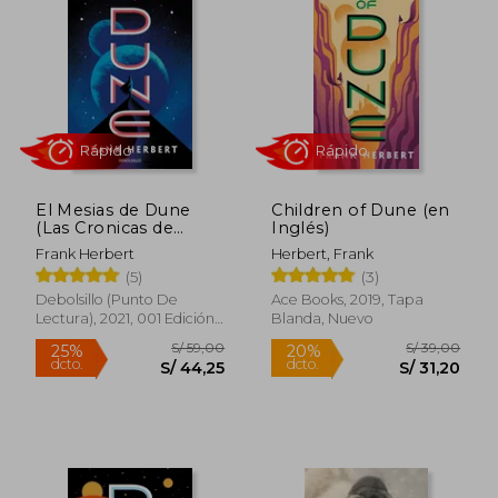
El Mesias de Dune
Children of Dune (en
(Las Cronicas de
Inglés)
Dune 2)
Frank Herbert
Herbert, Frank
(5)
(3)
Rápido
Rápido
Debolsillo (Punto De
Ace Books, 2019, Tapa
Lectura), 2021, 001 Edición,
Blanda, Nuevo
Tapa Blanda, Nuevo
S/ 59,00
S/ 39,