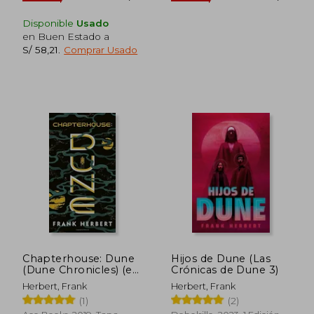
Disponible
Usado
en Buen Estado a
S/ 58,21
.
Comprar Usado
Chapterhouse: Dune
Hijos de Dune (Las
S/ 114,96
S/ 119
40%
40%
(Dune Chronicles) (en
Crónicas de Dune 3)
dcto.
dcto.
S/ 68,97
S/ 71,
Inglés)
Herbert, Frank
Herbert, Frank
(1)
(2)