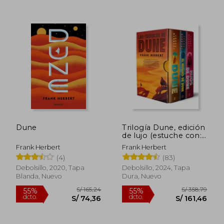
S/ 107,22
S/ 145
40%
55%
dcto.
dcto.
S/ 64,33
S/ 65,
Dune
Trilogía Dune, edición
de lujo (estuche con:
Dune | El mesías de
Frank Herbert
Frank Herbert
Dune | Hijos de Dune)
(4)
(83)
Debolsillo, 2020, Tapa
Debolsillo, 2024, Tapa
Blanda, Nuevo
Dura, Nuevo