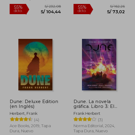
S/ 179,77
S/ 179
55%
55%
dcto.
dcto.
S/ 80,90
S/ 80,
Dune: Deluxe Edition
Dune. La novela
(en Inglés)
gráfica. Libro 3: El
Profeta
Herbert, Frank
Frank Herbert
(4)
(3)
Ace Books, 2019, Tapa
Norma Editorial, 2024,
Dura, Nuevo
Tapa Dura, Nuevo