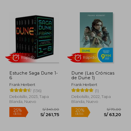
S/ 79,00
S/ 149,
20%
25%
dcto.
dcto.
S/ 63,20
S/ 111,
Estuche Saga Dune 1-
Dune (Las Crónicas
6
de Dune 1)
Frank Herbert
Frank Herbert
(136)
(1)
Debolsillo, 2023, Tapa
Debolsillo, 2022, Tapa
Blanda, Nuevo
Blanda, Nuevo
Rápido
Rápido