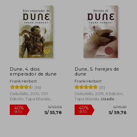
Dune, 4. dios
Dune, 5. herejes de
emperador de dune
dune
S/ 121,98
S/ 98,
55%
40%
dcto.
dcto.
Frank Herbert
Frank Herbert
S/ 54,89
S/ 58,
(16)
(11)
Debolsillo, 2010, 001
Debolsillo, 2019, 6 Edición,
Edición, Tapa Blanda,
Tapa Blanda,
Usado
Usado