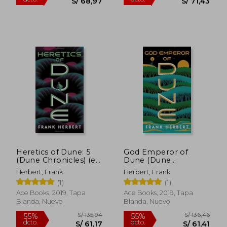
Heretics of Dune: 5
God Emperor of
(Dune Chronicles) (en
Dune (Dune
Inglés)
Chronicles) (en
S/ 220,37
S/ 114
Herbert, Frank
Herbert, Frank
55%
40%
Inglés)
dcto.
dcto.
S/ 99,17
S/ 68,
(1)
(1)
Ace Books, 2019, Tapa
Ace Books, 2019, Tapa
Blanda, Nuevo
Blanda, Nuevo