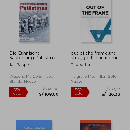
Die Ethnische
out of the frame,the
Säuberung Palästinas
struggle for academic
(en Alemán)
freedom in israel
Ilan Pappé
Pappe, Ilan
Westend Mai 2019,, Tapa
Palgrave Macmillan, 2010,
Blanda, Nuevo
Nuevo