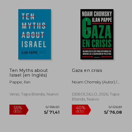
S/ 214,21
S/ 151
55%
55%
dcto.
dcto.
S/ 96,39
S/ 68,
Ten Myths about
Gaza en crisis
Israel (en Inglés)
Pappe, Ilan
Noam Chomsky (Autor) /
Ilan Pappé (Autor)
Verso, Tapa Blanda, Nuevo
DEBOLSILLO, 2026, Tapa
Blanda, Nuevo