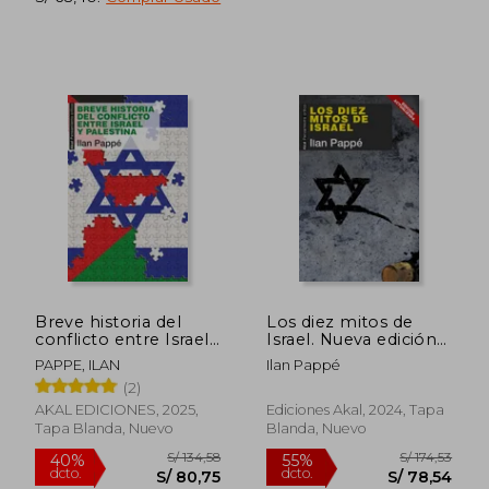
S/ 152,89
S/ 222,
55%
55%
Breve historia del
Los diez mitos de
dcto.
dcto.
S/ 68,80
S/ 100,
conflicto entre Israel
Israel. Nueva edición
y Palestina
actualizada
PAPPE, ILAN
Ilan Pappé
(2)
AKAL EDICIONES, 2025,
Ediciones Akal, 2024, Tapa
Tapa Blanda, Nuevo
Blanda, Nuevo