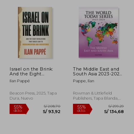
S/ 165,24
S/ 154
55%
55%
dcto.
dcto.
Israel on the Brink:
The Middle East and
S/ 74,36
S/ 69,
And the Eight
South Asia 2023-2024
Revolutions that
(en Inglés)
Ilan Pappé
Pappe, Ilan
Could Lead to
Decolonization and
Coexistence (en
Beacon Press, 2025, Tapa
Rowman & Littlefield
Inglés)
Dura, Nuevo
Publishers, Tapa Blanda,
Nuevo