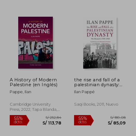
S/ 368,06
S/ 185
50%
40%
dcto.
dcto.
S/ 184,03
S/ 111,
A History of Modern
the rise and fall of a
Palestine (en Inglés)
palestinian dynasty:
the husaynis 1700-
Pappe, Ilan
Ilan Pappé
1948 (en Inglés)
Cambridge University
Saqi Books, 2011, Nuevo
Press, 2022, Tapa Blanda,
Nuevo