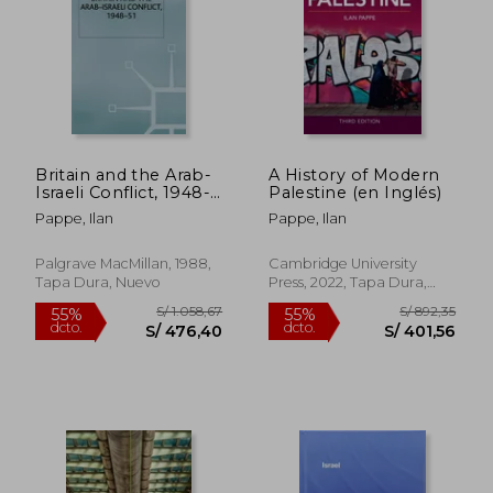
S/ 240,00
S/ 280,
55%
55%
dcto.
dcto.
S/ 108,00
S/ 126,
Britain and the Arab-
A History of Modern
Israeli Conflict, 1948-
Palestine (en Inglés)
51 (st Antony's Series)
Pappe, Ilan
Pappe, Ilan
(en Inglés)
Palgrave MacMillan, 1988,
Cambridge University
Tapa Dura, Nuevo
Press, 2022, Tapa Dura,
Nuevo