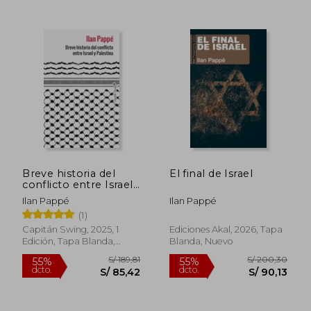
S/ 206,77
S/ 277,
55%
55%
dcto.
dcto.
S/ 93,04
S/ 124,
Breve historia del
El final de Israel
conflicto entre Israel
y Palestina
Ilan Pappé
Ilan Pappé
(1)
Capitán Swing, 2025, 1
Ediciones Akal, 2026, Tapa
Edición, Tapa Blanda,
Blanda, Nuevo
Nuevo