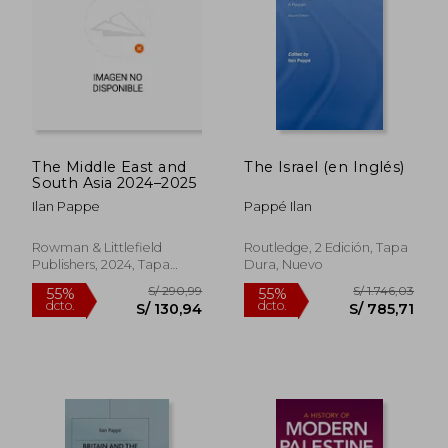
S/ 237,47
S/ 237,
55%
55%
dcto.
dcto.
S/ 106,86
S/ 106,
The Middle East and
The Israel (en Inglés)
South Asia 2024–2025
Ilan Pappe
Pappé Ilan
Rowman & Littlefield
Routledge, 2 Edición, Tapa
Publishers, 2024, Tapa
Dura, Nuevo
Blanda, Nuevo