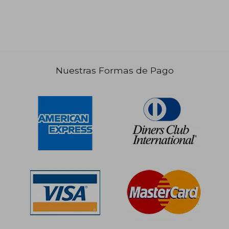
Nuestras Formas de Pago
S/ 290,99
S/ 1.746,
55%
55%
dcto.
dcto.
S/ 130,94
S/ 785,