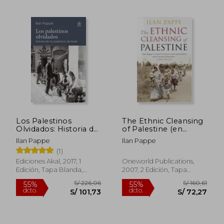
S/ 189,81
S/ 200,
55%
55%
dcto.
dcto.
S/ 85,42
S/ 90,
Los Palestinos
The Ethnic Cleansing
Olvidados: Historia de
of Palestine (en
los Palestinos de
Inglés)
Ilan Pappe
Ilan Pappe
Israel
(1)
Ediciones Akal, 2017, 1
Oneworld Publications,
Edición, Tapa Blanda,
2007, 2 Edición, Tapa
Nuevo
Blanda, Nuevo