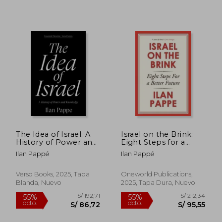
S/ 178,77
S/ 160
55%
55%
dcto.
dcto.
S/ 80,45
S/ 72,
The Idea of Israel: A
Israel on the Brink:
History of Power and
Eight Steps for a
Knowledge (en
Better Future (en
Ilan Pappé
Ilan Pappé
Inglés)
Inglés)
Verso Books, 2025, Tapa
Oneworld Publications,
Blanda, Nuevo
2025, Tapa Dura, Nuevo