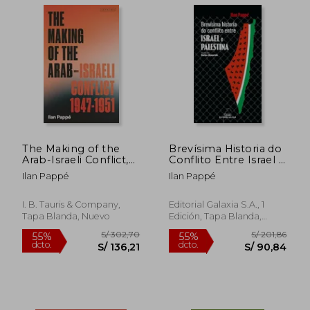
The Making of the
Brevísima Historia do
Arab-Israeli Conflict,
Conflito Entre Israel e
1947-1951 (en Inglés)
Palestina (en Galician)
Ilan Pappé
Ilan Pappé
S/ 208,70
S/ 299,
I. B. Tauris & Company,
Editorial Galaxia S.A., 1
55%
55%
dcto.
dcto.
S/ 93,92
S/ 134,
Tapa Blanda, Nuevo
Edición, Tapa Blanda,
Nuevo