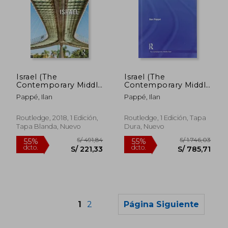
S/ 1.750,26
S/ 185
55%
55%
dcto.
dcto.
Israel (The
Israel (The
S/ 787,62
S/ 83,
Contemporary Middle
Contemporary Middle
East) (en Inglés)
East) (en Inglés)
Pappé, Ilan
Pappé, Ilan
Routledge, 2018, 1 Edición,
Routledge, 1 Edición, Tapa
Tapa Blanda, Nuevo
Dura, Nuevo
1
2
Página Siguiente