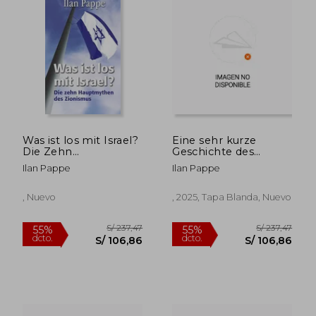
Was ist los mit Israel?
Eine sehr kurze
Die Zehn
Geschichte des
Hauptmythen des
Israelisch-
Ilan Pappe
Ilan Pappe
Zionismus (en
Palästinensischen
Alemán)
Konflikts (en Alemán)
, Nuevo
, 2025, Tapa Blanda, Nuevo
S/ 302,70
S/ 201,
55%
55%
dcto.
dcto.
S/ 136,21
S/ 90,