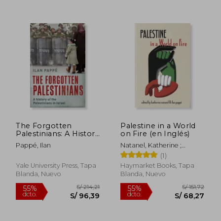
S/ 192,71
S/ 212,
55%
55%
dcto.
dcto.
S/ 86,72
S/ 95,
The Forgotten
Palestine in a World
Palestinians: A History
on Fire (en Inglés)
of the Palestinians in
Pappé, Ilan
Natanel, Katherine ;
Israel
Pappé, Ilan
(1)
Yale University Press, Tapa
Haymarket Books, Tapa
Blanda, Nuevo
Blanda, Nuevo