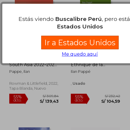
Estás viendo
Buscalibre Perú
, pero est
Estados Unidos
Ir a Estados Unidos
Me quedo aquí
The Middle East and
Le Nettoyage
South Asia 2022–2023
Ethnique de la
(World Today
Palestine (en Francés)
Pappe, Ilan
Ilan Pappé
(Stryker)) (en Inglés)
Rowman & Littlefield, 2022,
,
Usado
Tapa Blanda, Nuevo
S/ 167,50
S/ 193
55%
55%
dcto.
dcto.
S/ 75,38
S/ 86,