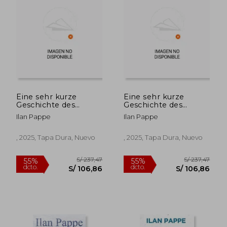
Eine sehr kurze
Eine sehr kurze
Geschichte des
Geschichte des
Israelisch-
Israelisch-
Ilan Pappe
Ilan Pappe
Palästinensischen
Palästinensischen
Konflikts (en Alemán)
Konflikts (en Alemán)
, 2025, Tapa Dura, Nuevo
, 2025, Tapa Dura, Nuevo
S/ 309,84
S/ 232,
55%
55%
dcto.
dcto.
S/ 139,43
S/ 104,