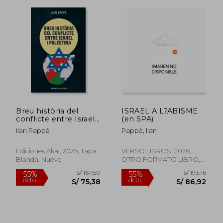
Breu història del
ISRAEL A L?ABISME
conflicte entre Israel i
(en SPA)
S/ 158,69
S/ 126
Palestina (en Catalá)
55%
40%
Ilan Pappé
Pappé, Ilan
dcto.
dcto.
S/ 71,41
S/ 76,
Ediciones Akal, 2025, Tapa
VERSO LIBROS, 2026,
Blanda, Nuevo
OTRO FORMATO LIBRO,
Nuevo