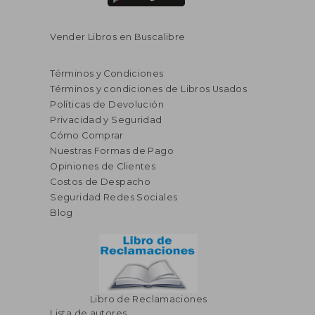
Vender Libros en Buscalibre
Términos y Condiciones
Términos y condiciones de Libros Usados
Políticas de Devolución
Privacidad y Seguridad
Cómo Comprar
Nuestras Formas de Pago
Opiniones de Clientes
S/ 491,84
S/ 1.746,
55%
55%
Costos de Despacho
dcto.
dcto.
S/ 221,33
S/ 785,
Seguridad Redes Sociales
Blog
Libro de Reclamaciones
Lista de autores