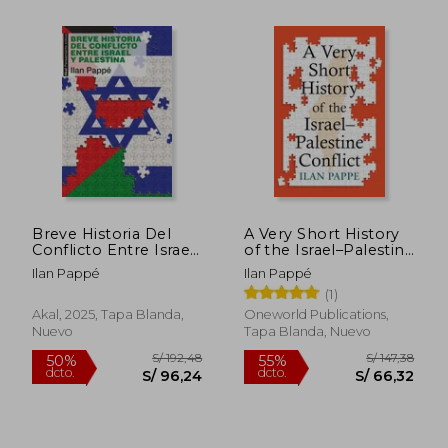
S/ 226,06
S/ 160
55%
55%
dcto.
dcto.
S/ 101,73
S/ 72,
Breve Historia Del
A Very Short History
Conflicto Entre Israel
of the Israel–Palestine
Y Palestina
Conflict (en Inglés)
Ilan Pappé
Ilan Pappé
(1)
Akal, 2025, Tapa Blanda,
Oneworld Publications,
Nuevo
Tapa Blanda, Nuevo