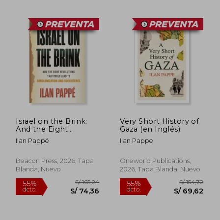
S/ 252,84
S/ 189,
55%
55%
dcto.
dcto.
S/ 113,78
S/ 85,
Israel on the Brink:
Very Short History of
And the Eight
Gaza (en Inglés)
Revolutions that
Ilan Pappé
Ilan Pappe
Could Lead to
Decolonization and
Coexistence (en
Beacon Press, 2026, Tapa
Oneworld Publications,
Inglés)
Blanda, Nuevo
2026, Tapa Blanda, Nuevo