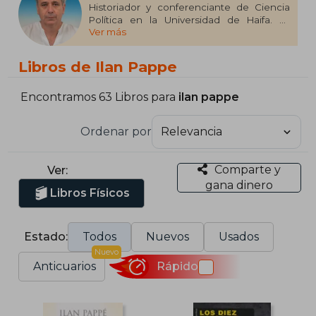
Historiador y conferenciante de Ciencia
Política en la Universidad de Haifa. Es
Ver más
también Director Académico del Instituto
de Investigación para la Paz en Givat
Haviva. Es autor de numerosos libros, entre
Libros de Ilan Pappe
los cuales se incluyen The Israel/Palestine
Question (2003), The Modern Middle East
(2005), A History of Modern Palestine
Encontramos 63 Libros para
ilan pappe
(2006) o Historia de la Palestina moderna:
un territorio, dos pueblos (2007).
Ordenar por
Comparte y
Ver:
gana dinero
Libros Físicos
Estado:
Todos
Nuevos
Usados
Nuevo
Anticuarios
Rápido