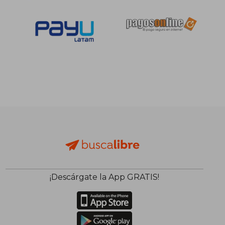
S/ 1.058,67
S/ 892,
55%
55%
dcto.
dcto.
S/ 476,40
S/ 401,
¡Descárgate la App GRATIS!