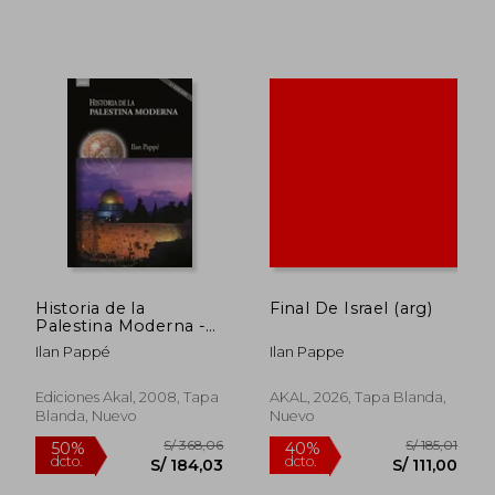
Historia de la
Final De Israel (arg)
Palestina Moderna -
un Territorio, dos
Ilan Pappé
Ilan Pappe
Pueblos
Ediciones Akal, 2008, Tapa
AKAL, 2026, Tapa Blanda,
Blanda, Nuevo
Nuevo