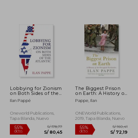
Lobbying for Zionism
The Biggest Prison
on Both Sides of the
on Earth: A History of
Atlantic (en Inglés)
Gaza and the
Ilan Pappé
Pappe, Ilan
Occupied Territories
(en Inglés)
Oneworld Publications,
ONEWorld Publications,
Tapa Blanda, Nuevo
2019, Tapa Blanda, Nuevo
S/ 134,58
S/ 174
40%
55%
dcto.
dcto.
S/ 80,75
S/ 78,