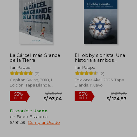
55%
40%
dcto.
dcto.
S/ 65,49
S/ 116,
La Cárcel más Grande
El lobby sionista. Una
de la Tierra
historia a ambos
lados del Atlántico
Ilan Pappé
Ilan Pappé
(2)
(2)
Capitan Swing, 2018, 1
Ediciones Akal, 2025, Tapa
Edición, Tapa Blanda,
Blanda, Nuevo
Nuevo
Disponible
Usado
en Buen Estado a
S/ 81,59
.
Comprar Usado