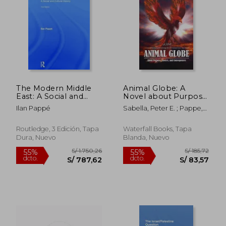
S/ 237,47
S/ 237,
55%
55%
dcto.
dcto.
S/ 106,86
S/ 106,
The Modern Middle
Animal Globe: A
East: A Social and
Novel about Purpose,
Cultural History (en
Choices and
Ilan Pappé
Sabella, Peter E. ; Pappe,
Inglés)
Consequences (en
Ilan
Inglés)
Routledge, 3 Edición, Tapa
Waterfall Books, Tapa
Dura, Nuevo
Blanda, Nuevo