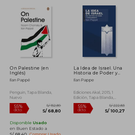
On Palestine (en
La Idea de Israel. Una
Inglés)
Historia de Poder y
S/ 192,48
S/ 147
50%
55%
Conocimiento
dcto.
dcto.
Ilan Pappé
Ilan Pappe
S/ 96,24
S/ 66,
Penguin, Tapa Blanda,
Ediciones Akal, 2015, 1
Nuevo
Edición, Tapa Blanda,
Nuevo
Disponible
Usado
en Buen Estado a
S/ 68,40
.
Comprar Usado