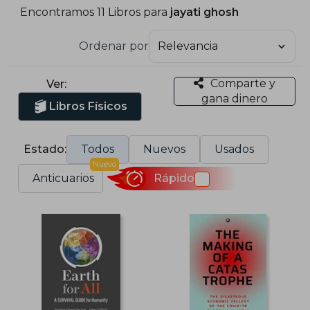
Encontramos 11 Libros para
jayati ghosh
Ordenar por
Comparte y
Ver:
gana dinero
Libros Físicos
Estado:
Todos
Nuevos
Usados
Nuevo
Anticuarios
Rápido