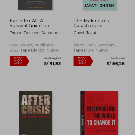
Earth for All: A
The Making of a
Survival Guide for
Catastrophe
Humanity (en Inglés)
Dixson-Decleve, Sandrine ;
Ghosh Jayati
Gaffney, Owen ; Ghosh,
Jayati
New Society Publishers,
Aleph Book Company,,
2022, Tapa Blanda, Nuevo
Tapa Dura, Nuevo
S/ 204,07
S/ 191
55%
55%
dcto.
dcto.
S/ 91,83
S/ 86,