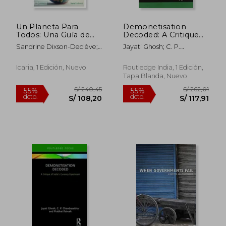
Un Planeta Para
Demonetisation
Todos: Una Guía de
Decoded: A Critique
Supervivencia Para la
of India's Currency
Sandrine Dixson-Declève;
Jayati Ghosh; C. P.
Humanidad un
Experiment (en
Owen Gaffney; Jayati
Chandrasekhar; Prabhat
Informe Para el Club
Inglés)
Ghosh; Jorgen Randers;
Patnaik
de Roma
Icaria, 1 Edición, Nuevo
Routledge India, 1 Edición,
Johan Rockström; Per
Tapa Blanda, Nuevo
Espen Stoknes
S/ 240,45
S/ 262,
55%
55%
dcto.
dcto.
S/ 108,20
S/ 117,