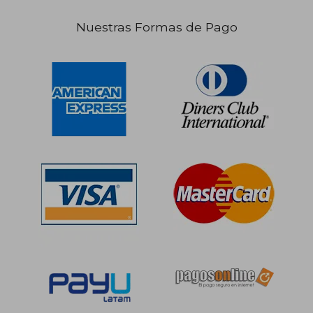
Nuestras Formas de Pago
S/ 760,28
55%
dcto.
S/ 342,12