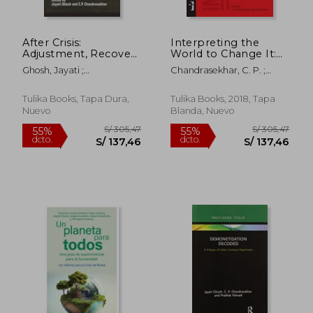
After Crisis:
Interpreting the
Adjustment, Recovery
World to Change It:
and Fragility in East
Essays for Prabhat
Ghosh, Jayati ;
Chandrasekhar, C. P. ;
Asia (en Inglés)
Patnaik (en Inglés)
Chandrasekhar, C. P.
Ghosh, Jayati
Tulika Books, Tapa Dura,
Tulika Books, 2018, Tapa
Nuevo
Blanda, Nuevo
S/ 305,47
S/ 305,
55%
55%
dcto.
dcto.
S/ 137,46
S/ 137,