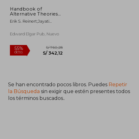
Handbook of
S/ 3.874,83
S/ 766,
55%
55%
Alternative Theories
dcto.
dcto.
S/ 1.743,67
S/ 344,
of Economic
Erik S. Reinert;Jayati
Development (en
Ghosh;Rainer Kattel
Inglés)
Edward Elgar Pub, Nuevo
Se han encontrado pocos libros. Puedes
Repetir
la Búsqueda
sin exigir que estén presentes todos
los términos buscados..