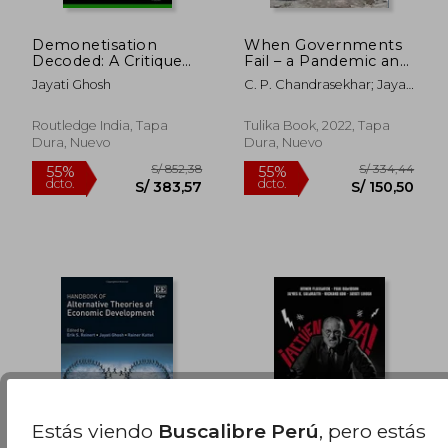
Demonetisation
When Governments
Decoded: A Critique
Fail – a Pandemic and
of India's Currency
its Aftermath (en
Jayati Ghosh
C. P. Chandrasekhar; Jayati
Experiment
Inglés)
Ghosh; Vikas Rawal
(Routledge Focus)
Routledge India, Tapa
Tulika Book, 2022, Tapa
Dura, Nuevo
Dura, Nuevo
Estás viendo
Buscalibre Perú
, pero estás
S/ 852,38
S/ 334,
55%
55%