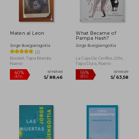
S/ 129,23
S/ 121
40%
40%
dcto.
dcto.
S/ 77,54
S/ 73,
Maten al Leon
What Became of
Pampa Hash?
Jorge Ibargüengoitia
Jorge Ibargüengoitia
(2)
Booket, Tapa Blanda,
La Caja De Cerillos, 2014,
Nuevo
Tapa Dura, Nuevo