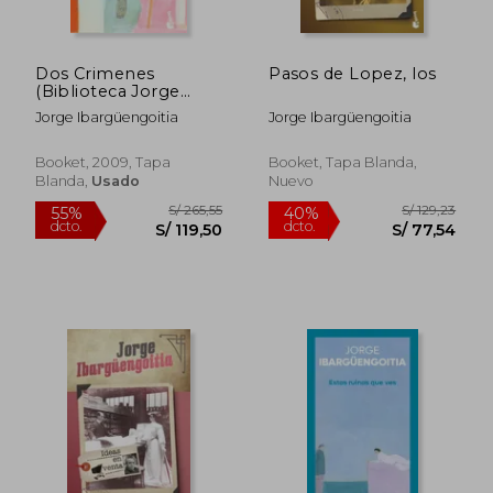
Dos Crimenes
Pasos de Lopez, los
(Biblioteca Jorge
Ibarguengoitia
Jorge Ibargüengoitia
Jorge Ibargüengoitia
Booket, 2009, Tapa
Booket, Tapa Blanda,
Blanda,
Usado
Nuevo
S/ 164,57
S/ 169
40%
40%
dcto.
dcto.
S/ 98,74
S/ 101,