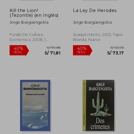
Kill the Lion!
La Ley De Herodes
(Tezontle) (en Inglés)
Jorge Ibargüengoitia
Jorge Ibargüengoitia
Fondo De Cultura
Joaquín Mortiz, 2025, Tapa
Económica, 2008, 1
Blanda, Nuevo
Edición, Tapa Dura, Nuevo
S/ 121,95
S/ 268,
40%
55%
dcto.
dcto.
S/ 73,17
S/ 120,