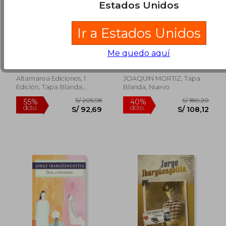
Estados Unidos
Ir a Estados Unidos
Los Relámpagos de
CASA DE USTED Y
Agosto
OTROS VIAJES, LA
Me quedo aquí
Jorge Ibargüengoitia
Jorge Ibargüengoitia
Altamarea Ediciones, 1
JOAQUIN MORTIZ, Tapa
Edición, Tapa Blanda,
Blanda, Nuevo
S/ 158,35
S/ 164,
Nuevo
40%
40%
dcto.
dcto.
S/ 95,01
S/ 98,