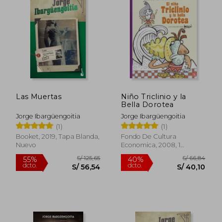
S/ 69,90
S/ 69,
30%
30%
dcto.
dcto.
S/ 48,93
S/ 48,
Las Muertas
Niño Triclinio y la
Bella Dorotea
Jorge Ibargüengoitia
Jorge Ibargüengoitia
(1)
(1)
Booket, 2019, Tapa Blanda,
Fondo De Cultura
Nuevo
Economica, 2008, 1
Edición, Tapa Blanda,
Nuevo