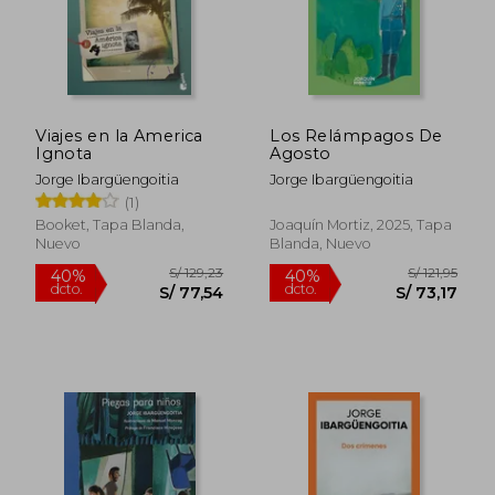
Viajes en la America
Los Relámpagos De
Ignota
Agosto
Jorge Ibargüengoitia
Jorge Ibargüengoitia
(1)
Booket, Tapa Blanda,
Joaquín Mortiz, 2025, Tapa
Nuevo
Blanda, Nuevo
S/ 138,68
S/ 147
55%
55%