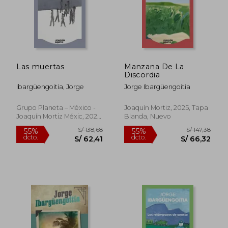
Las muertas
Manzana De La
Discordia
Ibargüengoitia, Jorge
Jorge Ibargüengoitia
Grupo Planeta – México -
Joaquín Mortiz, 2025, Tapa
Joaquín Mortiz Méxic, 2026,
Blanda, Nuevo
Tapa Blanda, Nuevo
S/ 151,07
S/ 143,
40%
55%
dcto.
dcto.
S/ 90,64
S/ 64,