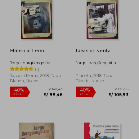
Maten al León
Ideas en venta
Jorge Ibargüengoitia
Jorge Ibargüengoitia
(1)
S/ 147,43
S/ 129
40%
40%
Joaquin Mortiz, 2018, Tapa
Planeta, 2018, Tapa
dcto.
dcto.
S/ 88,46
S/ 77,
Blanda, Nuevo
Blanda, Nuevo