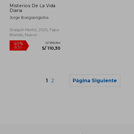
dcto.
dcto.
S/ 86,62
S/ 162,
Misterios De La Vida
Diaria
Jorge Ibargüengoitia
Joaquín Mortiz, 2025, Tapa
Blanda, Nuevo
1
2
Página Siguiente