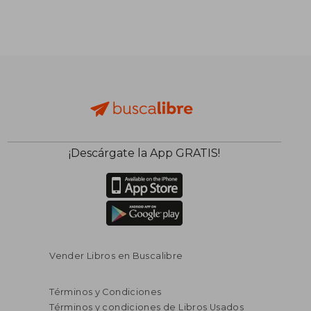
S/ 143,79
S/ 215
40%
55%
dcto.
dcto.
S/ 86,28
S/ 96,
¡Descárgate la App GRATIS!
Vender Libros en Buscalibre
Términos y Condiciones
Términos y condiciones de Libros Usados