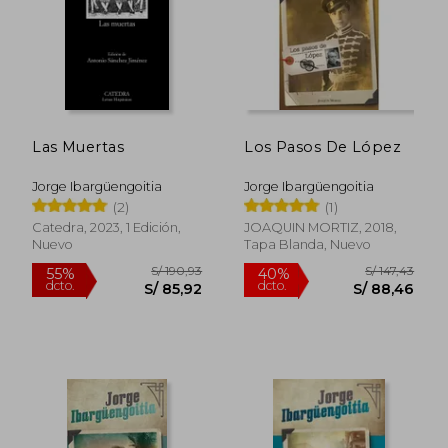
Las Muertas
Los Pasos De López
Jorge Ibargüengoitia
Jorge Ibargüengoitia
(2)
(1)
Catedra, 2023, 1 Edición,
JOAQUIN MORTIZ, 2018,
Nuevo
Tapa Blanda, Nuevo
S/ 155,81
S/ 129
40%
55%
dcto.
dcto.
S/ 93,49
S/ 58,