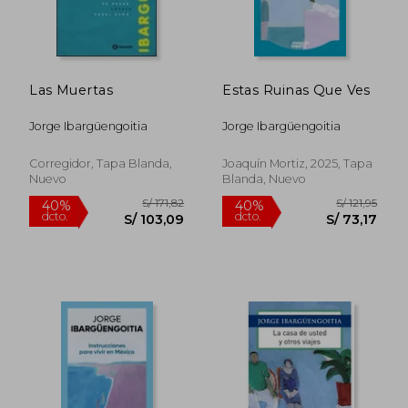
S/ 129,99
S/ 138
55%
55%
dcto.
dcto.
S/ 58,50
S/ 62,
Las Muertas
Estas Ruinas Que Ves
Jorge Ibargüengoitia
Jorge Ibargüengoitia
Corregidor, Tapa Blanda,
Joaquín Mortiz, 2025, Tapa
Nuevo
Blanda, Nuevo