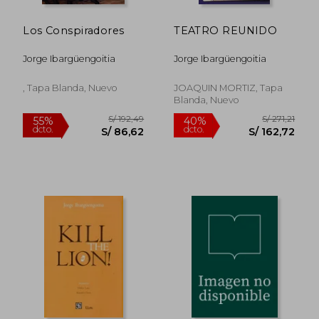
Los Conspiradores
TEATRO REUNIDO
Jorge Ibargüengoitia
Jorge Ibargüengoitia
, Tapa Blanda, Nuevo
JOAQUIN MORTIZ, Tapa
Blanda, Nuevo
S/ 194,76
S/ 164
40%
40%
dcto.
dcto.
S/ 116,85
S/ 98,