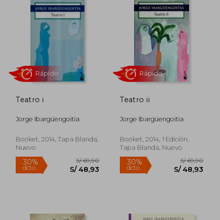
S/ 69,90
S/ 65,
30%
30%
dcto.
dcto.
S/ 48,93
S/ 45,
Teatro i
Teatro ii
Jorge Ibargüengoitia
Jorge Ibargüengoitia
Booket, 2014, Tapa Blanda,
Booket, 2014, 1 Edición,
Nuevo
Tapa Blanda, Nuevo
Rápido
Rápido