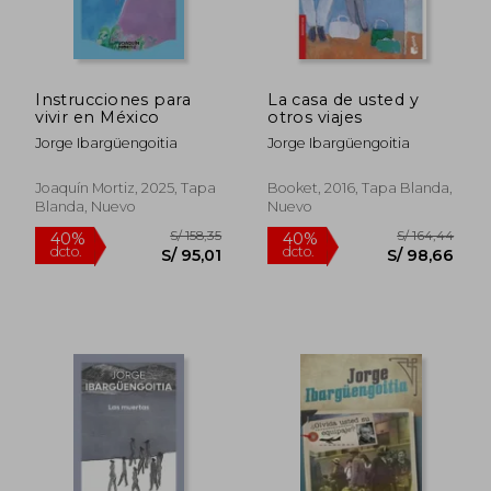
Instrucciones para
La casa de usted y
vivir en México
otros viajes
S/ 147,43
S/ 141
40%
55%
dcto.
dcto.
S/ 88,46
S/ 63,
Jorge Ibargüengoitia
Jorge Ibargüengoitia
Joaquín Mortiz, 2025, Tapa
Booket, 2016, Tapa Blanda,
Blanda, Nuevo
Nuevo