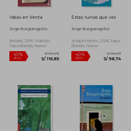
Ideas en Venta
Estas ruinas que ves
Jorge Ibargüengoitia
Jorge Ibarguengoitia
Booket, 2019, 1 Edición,
Joaquín Mortiz, 2026, Tapa
Tapa Blanda, Nuevo
Blanda, Nuevo
S/ 205,98
S/ 180,
55%
40%
dcto.
dcto.
S/ 92,69
S/ 108,