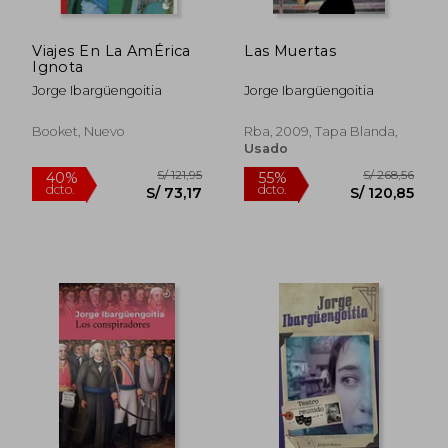
Viajes En La AmÉrica
Las Muertas
Ignota
Jorge Ibargüengoitia
Jorge Ibargüengoitia
Booket, Nuevo
Rba, 2009, Tapa Blanda,
Usado
S/ 265,55
S/ 129
55%
40%
dcto.
dcto.
S/ 119,50
S/ 77,