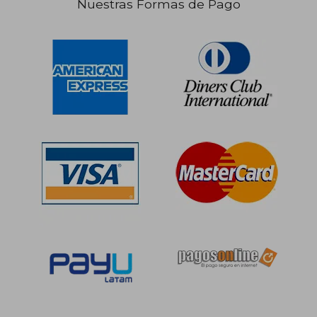
Nuestras Formas de Pago
S/ 119,68
S/ 121
40%
40%
dcto.
dcto.
S/ 71,81
S/ 73,