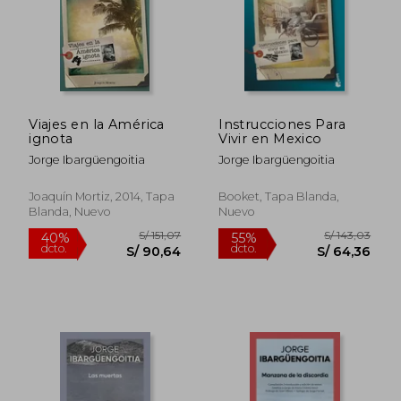
Viajes en la América
Instrucciones Para
ignota
Vivir en Mexico
Jorge Ibargüengoitia
Jorge Ibargüengoitia
Joaquín Mortiz, 2014, Tapa
Booket, Tapa Blanda,
Blanda, Nuevo
Nuevo
S/ 190,93
S/ 147
55%
40%
dcto.
dcto.
S/ 85,92
S/ 88,