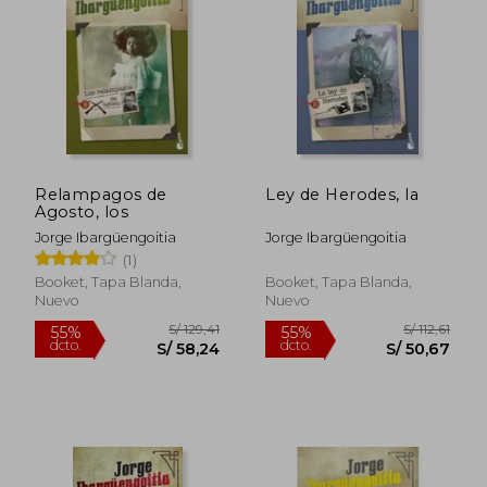
S/ 125,65
S/ 125
55%
55%
dcto.
dcto.
S/ 56,54
S/ 56,
Relampagos de
Ley de Herodes, la
Agosto, los
Jorge Ibargüengoitia
Jorge Ibargüengoitia
(1)
Booket, Tapa Blanda,
Booket, Tapa Blanda,
Nuevo
Nuevo