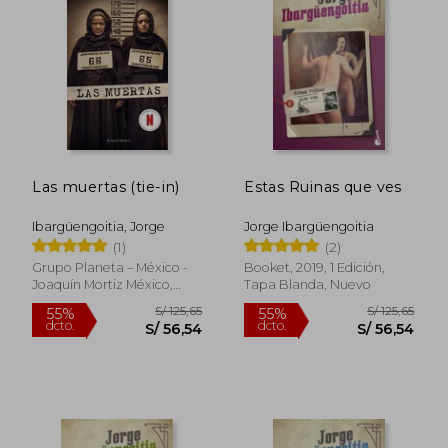
S/ 125,65
S/ 66,
55%
40%
dcto.
dcto.
S/ 56,54
S/ 40,
Las muertas (tie-in)
Estas Ruinas que ves
Ibargüengoitia, Jorge
Jorge Ibargüengoitia
(1)
(2)
Grupo Planeta – México -
Booket, 2019, 1 Edición,
Joaquín Mortiz México,
Tapa Blanda, Nuevo
2025, Libro De Pasta
Blanda (paperback),
Nuevo