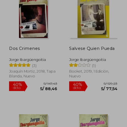
Dos Crimenes
Salvese Quien Pueda
S/ 129,41
S/ 112
55%
55%
dcto.
dcto.
S/ 58,24
S/ 50,
Jorge Ibargüengoitia
Jorge Ibargüengoitia
(3)
(1)
Joaquín Mortiz, 2018, Tapa
Booket, 2019, 1 Edición,
Blanda, Nuevo
Nuevo