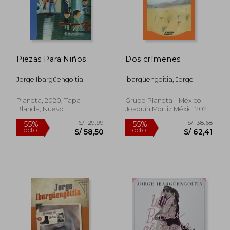
dcto.
dcto.
S/ 62,41
S/ 66,
Piezas Para Niños
Dos crímenes
Jorge Ibargüengoitia
Ibargüengoitia, Jorge
Planeta, 2020, Tapa
Grupo Planeta – México -
Blanda, Nuevo
Joaquín Mortiz Méxic, 2026,
Tapa Blanda, Nuevo