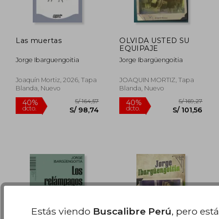
Las muertas
OLVIDA USTED SU
EQUIPAJE
Jorge Ibarguengoitia
Jorge Ibargüengoitia
S/ 171,82
S/ 121
40%
40%
Joaquín Mortiz, 2026, Tapa
JOAQUIN MORTIZ, Tapa
dcto.
dcto.
S/ 103,09
S/ 73,
Blanda, Nuevo
Blanda, Nuevo
Estás viendo
Buscalibre Perú
, pero est