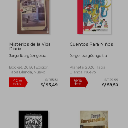
Misterios de la Vida
Cuentos Para Niños
Diaria
Jorge Ibargüengoitia
Jorge Ibargüengoitia
Booket, 2019, 1 Edición,
Planeta, 2020, Tapa
Tapa Blanda, Nuevo
Blanda, Nuevo
S/ 147,43
S/ 176
40%
40%
dcto.
dcto.
S/ 88,46
S/ 105,