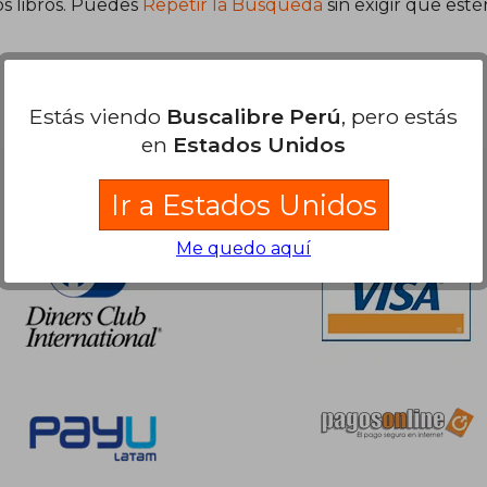
s libros. Puedes
Repetir la Búsqueda
sin exigir que est
Estás viendo
Buscalibre Perú
, pero estás
en
Estados Unidos
Nuestras Formas de Pago
Ir a Estados Unidos
Me quedo aquí