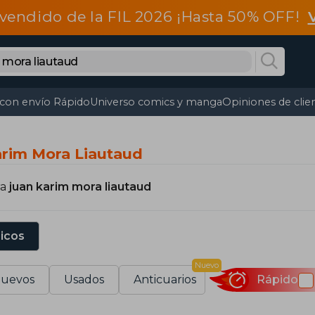
vendido de la FIL 2026 ¡Hasta 50% OFF!
 con envío Rápido
Universo comics y manga
Opiniones de clie
arim Mora Liautaud
ra
juan karim mora liautaud
sicos
Nuevo
uevos
Usados
Anticuarios
Rápido