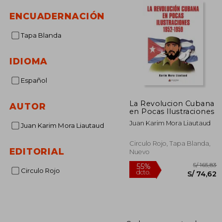
ENCUADERNACIÓN
Tapa Blanda
IDIOMA
Español
La Revolucion Cubana
AUTOR
en Pocas Ilustraciones
Juan Karim Mora Liautaud
Juan Karim Mora Liautaud
Circulo Rojo, Tapa Blanda,
EDITORIAL
Nuevo
Circulo Rojo
S/
55%
dcto.
S/ 