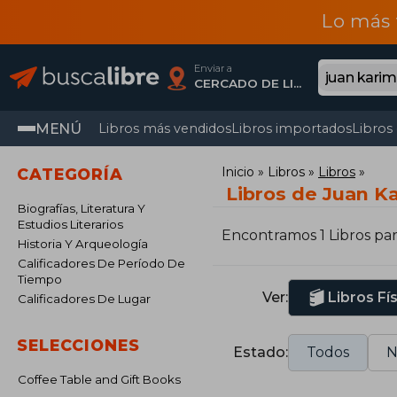
Lo más 
Enviar a
CERCADO DE LIMA, Lima
MENÚ
Libros más vendidos
Libros importados
Libros
Inicio
Libros
Libros
CATEGORÍA
Libros de Juan K
Biografías, Literatura Y
Estudios Literarios
Encontramos 1 Libros pa
Historia Y Arqueología
Calificadores De Período De
Tiempo
Ver:
Libros Fí
Calificadores De Lugar
SELECCIONES
Estado:
Todos
N
Coffee Table and Gift Books