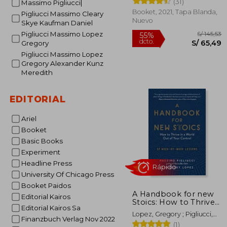
(31)
Massimo Pigliucci|
(Divulgación)
Booket, 2021, Tapa Blanda,
Pigliucci Massimo Cleary
Nuevo
Skye Kaufman Daniel
Pigliucci Massimo Lopez
Gregory
Pigliucci Massimo Lopez
Gregory Alexander Kunz
Meredith
EDITORIAL
S/
55%
Ariel
dcto.
S/ 
Booket
Basic Books
Experiment
Headline Press
University Of Chicago Press
Booket Paidos
A Handbook for new
Editorial Kairos
Stoics: How to Thrive
Editorial Kairos Sa
in a World out of Your
Lopez, Gregory ; Pigliucci,
Control--52 Week-By-
Finanzbuch Verlag Nov 2022
Massimo
(1)
Week Lessons (en