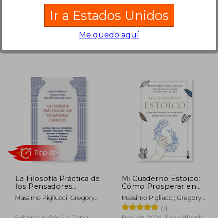
Ariel, 2025, Tapa Blanda,
Ariel, 2026, Tapa Blanda,
Ir a Estados Unidos
Nuevo
Nuevo
Me quedo aquí
 192,49
S/ 169,88
40%
55%
dcto.
dcto.
86,62
S/ 101,93
La Filosofía Práctica de
Mi Cuaderno Estoico:
los Pensadores
Cómo Prosperar en
Clásicos: Aristipo,
un Mundo Fuera de tu
Massimo Pigliucci; Gregory
Massimo Pigliucci; Gregory
Epicuro, Aristóteles,
Control
Lopez; Meredith Alexander
López
(1)
Epícteto, Hiparquía,
Kunz
Platón, Sócrates,
Editorial Kairós Sa, Tapa
Booket, 2024, Tapa Blanda,