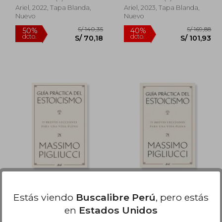
Ariel, 2022, Tapa Blanda,
Ariel, 2023, Tapa Blanda,
Nuevo
Nuevo
/ 92,96
S/ 140,35
50%
40%
dcto.
dcto.
83,66
S/ 70,18
Guía práctica del
Guía Práctica Del
estoicismo
Estoicismo
Estás viendo
Buscalibre Perú
, pero estás
Massimo Pigliucci
Massimo Pigliucci
en
Estados Unidos