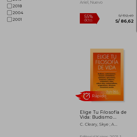
Ariel, Nuevo
2018
2004
2001
S/
55%
dcto.
S/ 
Elige Tu Filosofía de
Vida: Budismo.
Taoísmo, Estoicismo,
C. Cleary, Skye ; A.
Cristianismo,
Kaufman, Daniel ; Pigliucci,
Existencialismo,
Massimo
Humanismo Y Otras
Editorial Kairos, 2021, 1