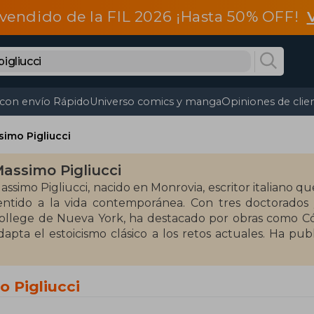
vendido de la FIL 2026 ¡Hasta 50% OFF!
 con envío Rápido
Universo comics y manga
Opiniones de clie
imo Pigliucci
assimo Pigliucci
assimo Pigliucci, nacido en Monrovia, escritor italiano que
entido a la vida contemporánea. Con tres doctorados 
ollege de Nueva York, ha destacado por obras como Cóm
dapta el estoicismo clásico a los retos actuales. Ha p
ork Times y el Washington Post.
o Pigliucci