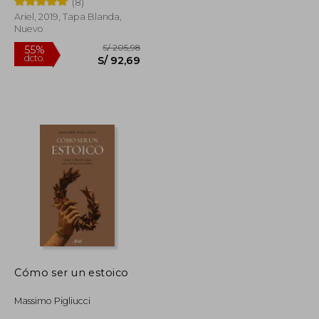
(8)
Ariel, 2019, Tapa Blanda,
Nuevo
S/ 104,67
S/ 205,98
55%
dcto.
S/ 62,80
S/ 92,69
Cómo ser un estoico
Massimo Pigliucci