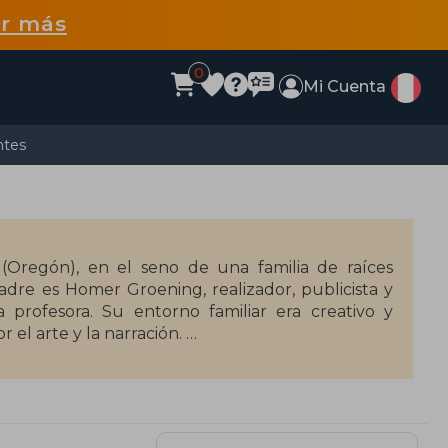
r más
0
Mi Cuenta
ntes
Oregón), en el seno de una familia de raíces
re es Homer Groening, realizador, publicista y
profesora. Su entorno familiar era creativo y
 el arte y la narración.
o, como caricaturista, historietista, escritor y
r ser el principal creador de las exitosas series
Simpson y tiene una estrella en el paseo de la
participar en varios shows y series televisivas