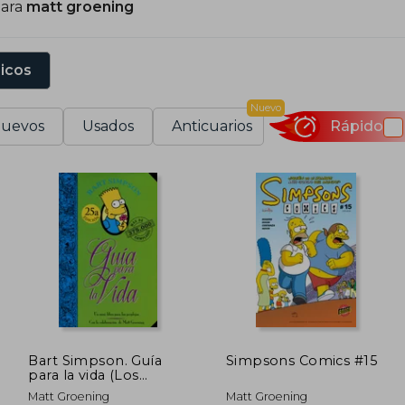
para
matt groening
stadounidenses. Su primer hijo se llama "Homer".
sicos
Nuevo
uevos
Usados
Anticuarios
Rápido
Bart Simpson. Guía
Simpsons Comics #15
para la vida (Los
Simpson)
Matt Groening
Matt Groening