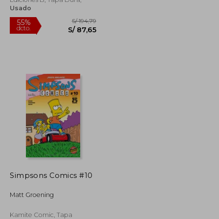
Usado
S/ 118,30
S/ 194,79
55%
Simpsons Comics #10
dcto.
S/ 53,23
S/ 87,65
Matt Groening
Kamite Comic, Tapa