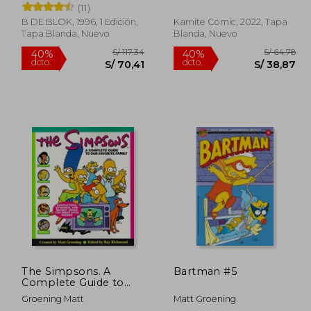
(11)
B DE BLOK, 1996, 1 Edición,
Kamite Comic, 2022, Tapa
Tapa Blanda, Nuevo
Blanda, Nuevo
/ 72,51
S/ 117,34
40%
40%
dcto.
dcto.
43,50
S/ 70,41
The Simpsons. A
Bartman #5
Complete Guide to
Our Favorite Family
Groening Matt
Matt Groening
(en Inglés)