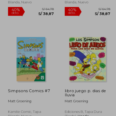
Blanda, Nuevo
Blanda, Nuevo
Simpsons Comics #7
libro juego p. dias de
lluvia
460,56
S/ 64,78
40%
40%
Matt Groening
Matt Groening
dcto.
dcto.
07,25
S/ 38,87
Kamite Comic, Tapa
Ediciones B, Tapa Dura