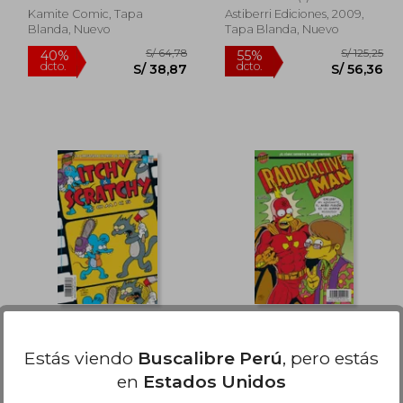
Kamite Comic, Tapa
Astiberri Ediciones, 2009,
Blanda, Nuevo
Tapa Blanda, Nuevo
 176,13
S/ 64,78
40%
55%
dcto.
dcto.
79,26
S/ 38,87
ITCHY AND SCRATCHY
RADIOACTIVE MAN 3
2
Estás viendo
Buscalibre Perú
, pero estás
Matt Groening
Matt Groening
en
Estados Unidos