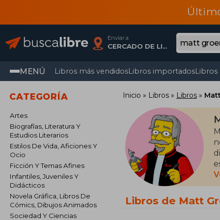
Últim
Enviar a
CERCADO DE LIMA, Lima
MENÚ
Libros más vendidos
Libros importados
Libros
Inicio
Libros
Libros
Mat
CATEGORÍA
Artes
M
Biografías, Literatura Y
M
Estudios Literarios
n
Estilos De Vida, Aficiones Y
d
Ocio
e
Ficción Y Temas Afines
V
Infantiles, Juveniles Y
E
Didácticos
p
Novela Gráfica, Libros De
Libros de Matt G
Cómics, Dibujos Animados
L
Sociedad Y Ciencias
f