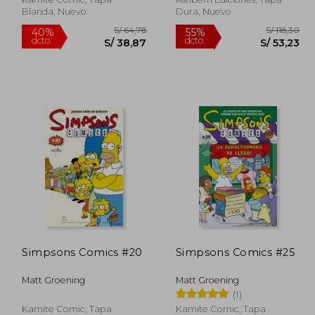
Blanda, Nuevo
Dura, Nuevo
 64,78
S/ 64,78
40%
55%
Simpsons Comics #20
Simpsons Comics #25
dcto.
dcto.
38,87
S/ 38,87
Matt Groening
Matt Groening
(1)
Kamite Comic, Tapa
Kamite Comic, Tapa