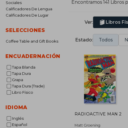
Encontramos 141 Libros 
Sociales
e
Calificadores De Lengua
Calificadores De Lugar
Ver:
Libros Fí
SELECCIONES
Estado:
Todos
N
Coffee Table and Gift Books
ENCUADERNACIÓN
Tapa Blanda
Tapa Dura
Grapa
Tapa Dura (Trade)
Libro Físico
IDIOMA
RADIOACTIVE MAN 2
Inglés
Español
Matt Groening