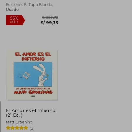
Ediciones B, Tapa Blanda,
Usado
S/ 125,25
S/ 220,72
55%
dcto.
S/ 56,36
S/ 99,33
El Amor es el Infierno
(2ª Ed. )
Matt Groening
(2)