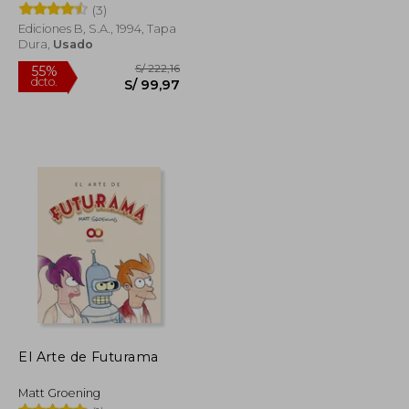
(3)
Ediciones B, S.A., 1994, Tapa
Dura,
Usado
S/ 64,78
S/ 222,16
55%
dcto.
S/ 38,87
S/ 99,97
El Arte de Futurama
Matt Groening