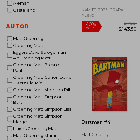
Alemán
KAMITE, 2025, GRAPA,
Castellano
Nuevo
AUTOR
Matt Groening
Groening Matt
Eggers Dave Spiegelman
S
40%
Art Groening Matt
dcto.
S/ 
Groening Matt Bresnick
Paul
Groening Matt Cohen David
X Katz Claudia
Groening Matt Morrison Bill
Groening Matt Simpson
Bart
Groening Matt Simpson Lisa
Groening Matt Simpson
Marge
Bartman #4
Liniers Groening Matt
Matt Groening
Matt Groening Martin