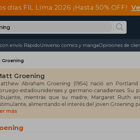
os días FIL Lima 2026 ¡Hasta 50% OFF!
Ve
 con envío Rápido
Universo comics y manga
Opiniones de clie
t Groening
att Groening
atthew Abraham Groening (1954) nació en Portland (
oruego-estadounidenses y germano-canadienses. Su pad
ibujante, mientras que su madre, Margaret Ruth era 
stimulante, alimentando el interés del joven Groening por
er más
sto propició que Gorening escogiera el camino del diseñ
roductor estadounidense. Es conocido a nivel mundial po
roening
os Simpson y Futurama. Es ganador del Emmy por Los 
ama. La popularidad de Matt Groening le ha llevado a 