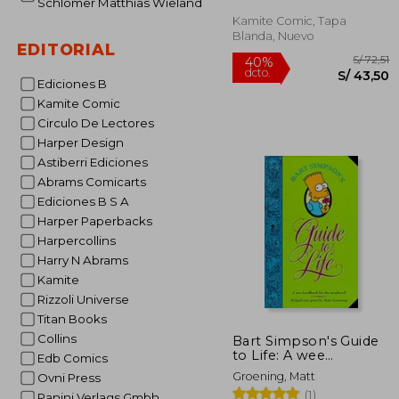
Schlomer Matthias Wieland
Kamite Comic, Tapa
Blanda, Nuevo
EDITORIAL
Ediciones B
Kamite Comic
Circulo De Lectores
Harper Design
Astiberri Ediciones
Abrams Comicarts
S
40%
Ediciones B S A
dcto.
S/ 
Harper Paperbacks
Harpercollins
Harry N Abrams
Kamite
Rizzoli Universe
Titan Books
Collins
Bart Simpson's Guide
to Life: A wee
Edb Comics
Handbook for the
Groening, Matt
Ovni Press
Perplexed (en Inglés)
(1)
Panini Verlags Gmbh