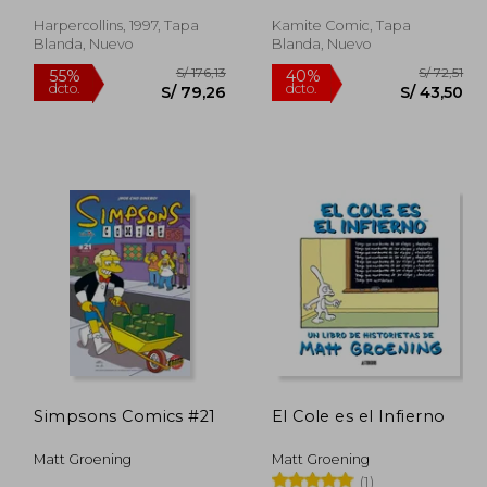
Harpercollins, 1997, Tapa
Kamite Comic, Tapa
Blanda, Nuevo
Blanda, Nuevo
/ 72,51
S/ 176,13
55%
40%
dcto.
dcto.
43,50
S/ 79,26
Simpsons Comics #21
El Cole es el Infierno
Matt Groening
Matt Groening
(1)