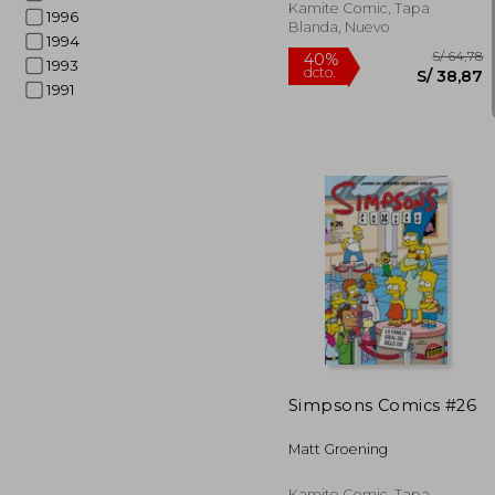
Kamite Comic, Tapa
1996
Blanda, Nuevo
1994
1993
1991
S/
40%
dcto.
S/ 
Simpsons Comics #26
Matt Groening
Kamite Comic, Tapa