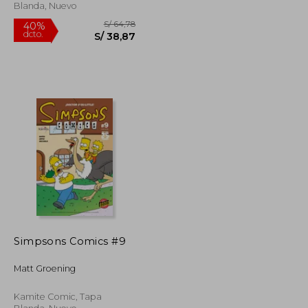
Blanda, Nuevo
Simpsons Comics #9
S/ 64,78
S/ 64,78
40%
Matt Groening
dcto.
S/ 38,87
S/ 38,87
Kamite Comic, Tapa