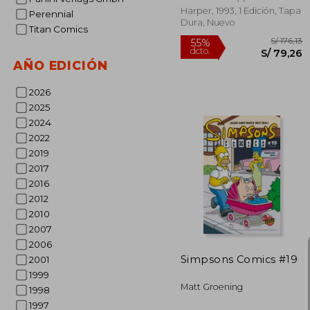
Harper, 1993, 1 Edición, Tapa
Perennial
Dura, Nuevo
Titan Comics
AÑO EDICIÓN
2026
2025
2024
2022
2019
2017
S/
2016
55%
dcto.
S/ 
2012
2010
2007
2006
Simpsons Comics #19
2001
1999
Matt Groening
1998
1997