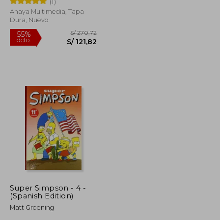
(1)
Anaya Multimedia, Tapa
Dura, Nuevo
S/ 72,51
S/ 270,72
55%
dcto.
S/ 43,50
S/ 121,82
Super Simpson - 4 -
(Spanish Edition)
Matt Groening