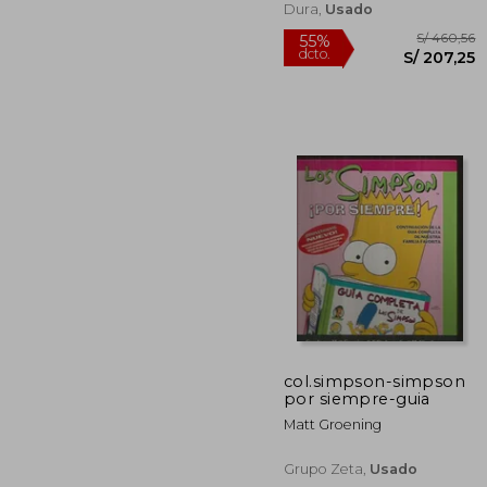
Dura,
Usado
col.simpson-simpson
por siempre-guia
S/ 
55%
Matt Groening
dcto.
S/ 2
Grupo Zeta,
Usado