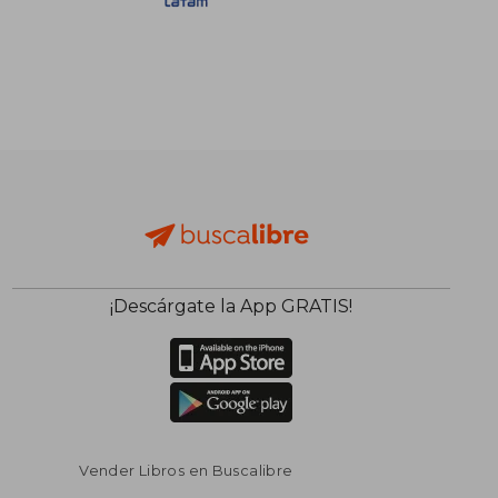
S/ 208,03
S/ 160,
50%
45%
dcto.
dcto.
S/ 104,01
S/ 88,
¡Descárgate la App GRATIS!
Vender Libros en Buscalibre