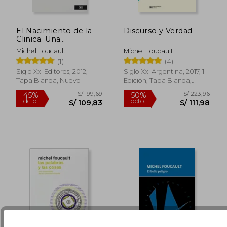
El Nacimiento de la
Discurso y Verdad
Clinica. Una
Arqueologia de la
Michel Foucault
Michel Foucault
Mirada Medica.
(1)
(4)
S/ 206,50
S/ 181
50%
45%
dcto.
dcto.
S/ 103,25
S/ 99,
Siglo Xxi Editores, 2012,
Siglo Xxi Argentina, 2017, 1
Tapa Blanda, Nuevo
Edición, Tapa Blanda,
Nuevo