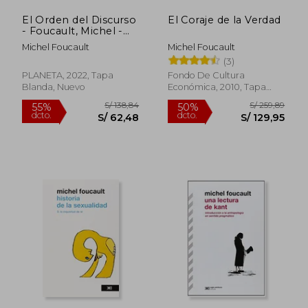
El Orden del Discurso
El Coraje de la Verdad
- Foucault, Michel -
Libro Físico
Michel Foucault
Michel Foucault
(3)
PLANETA, 2022, Tapa
Fondo De Cultura
Blanda, Nuevo
Económica, 2010, Tapa
Blanda, Nuevo
S/ 230,31
S/ 215
50%
45%
dcto.
dcto.
S/ 115,15
S/ 118,