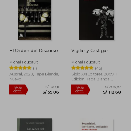
S/ 80,95
S/ 89,
45%
45%
dcto.
dcto.
S/ 44,52
S/ 48,
El Orden del Discurso
Vigilar y Castigar
Michel Foucault
Michel Foucault
(1)
(45)
Austral, 2020, Tapa Blanda,
Siglo XXI Editores, 2009, 1
Nuevo
Edición, Tapa Blanda,
Nuevo