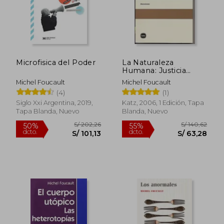
Microfisica del Poder
La Naturaleza
Humana: Justicia
Versus Poder
Michel Foucault
Michel Foucault
(4)
(1)
Siglo Xxi Argentina, 2019,
Katz, 2006, 1 Edición, Tapa
Tapa Blanda, Nuevo
Blanda, Nuevo
S/ 235,30
S/ 217
50%
45%
dcto.
dcto.
S/ 117,65
S/ 119,