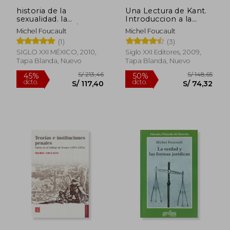
historia de la
Una Lectura de Kant.
sexualidad. la
Introduccion a la
inquietud de si / tomo
Antropologia en
Michel Foucault
Michel Foucault
3
Sentido Pragmatico
(1)
(3)
SIGLO XXI MÉXICO, 2010,
Siglo XXI Editores, 2009,
Tapa Blanda, Nuevo
Tapa Blanda, Nuevo
S/ 242,61
S/ 186,
50%
50%
dcto.
dcto.
S/ 121,30
S/ 93,