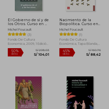
El Gobierno de sí y de
Nacimiento de la
los Otros. Curso en el
Biopolítica. Curso en
Collège de France
el Collége de France
Michel Foucault
Michel Foucault
(1982-1983)
(1978-1979)
(3)
(1)
Fondo De Cultura
Fondo De Cultura
Economica, 2009, 1 Edición,
Económica, Tapa Blanda,
Tapa Blanda, Nuevo
Nuevo
S/ 213,46
S/ 148
45%
50%
dcto.
dcto.
S/ 117,40
S/ 74,