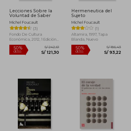
Lecciones Sobre la
Hermeneutica del
Voluntad de Saber
Sujeto
Michel Foucault
Michel Foucault
(3)
(1)
Fondo De Cultura
Altamira, 1997, Tapa
Económica, 2012, 1 Edición,
Blanda, Nuevo
Tapa Blanda, Nuevo
S/ 278,37
S/ 138,
45%
55%
dcto.
dcto.
S/ 153,10
S/ 62,