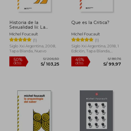
S/ 159,92
S/ 247,
45%
50%
dcto.
dcto.
S/ 87,96
S/ 123,
Historia de la
Que es la Critica?
Sexualidad Iii: La
Inquietud de si
Michel Foucault
Michel Foucault
(1)
(1)
Siglo Xxi Argentina, 2008,
Siglo Xxi Argentina, 2018, 1
Tapa Blanda, Nuevo
Edición, Tapa Blanda,
Nuevo