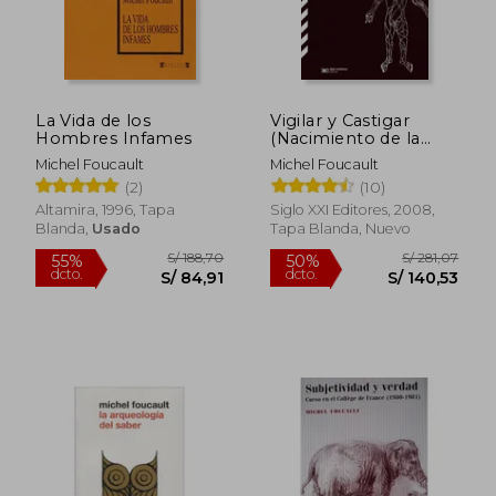
La Vida de los
Vigilar y Castigar
Hombres Infames
(Nacimiento de la
Prision)
Michel Foucault
Michel Foucault
(2)
(10)
Altamira, 1996, Tapa
Siglo XXI Editores, 2008,
Blanda,
Usado
Tapa Blanda, Nuevo
S/ 161,70
S/ 139,
55%
45%
dcto.
dcto.
S/ 72,77
S/ 76,