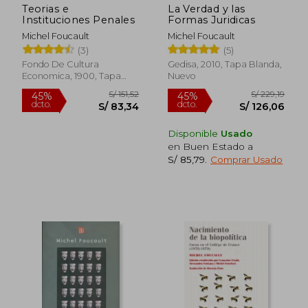
Teorias e
La Verdad y las
Instituciones Penales
Formas Juridicas
Michel Foucault
Michel Foucault
(3)
(5)
Fondo De Cultura
Gedisa, 2010, Tapa Blanda,
Economica, 1900, Tapa
Nuevo
Blanda, Nuevo
Disponible
Usado
en Buen Estado a
S/ 85,79
.
Comprar Usado
S/ 138,84
S/ 259,
55%
50%
dcto.
dcto.
S/ 62,48
S/ 129,