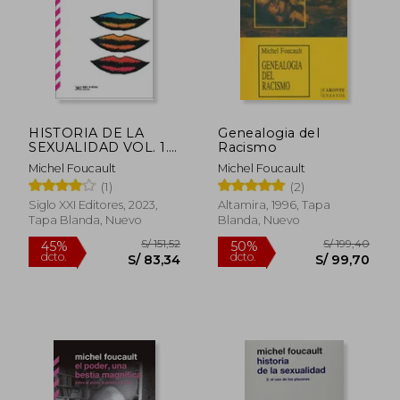
HISTORIA DE LA
Genealogia del
S/ 161,26
S/ 173,
SEXUALIDAD VOL. 1.
Racismo
45%
50%
dcto.
dcto.
LA VOLUNTAD DEL
S/ 88,69
S/ 86,
Michel Foucault
Michel Foucault
SABER
(1)
(2)
Siglo XXI Editores, 2023,
Altamira, 1996, Tapa
Tapa Blanda, Nuevo
Blanda, Nuevo