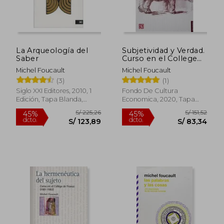
La Arqueología del
Subjetividad y Verdad.
Saber
Curso en el College
de France ( 1980 -
Michel Foucault
Michel Foucault
1981 )
(3)
(1)
Siglo XXI Editores, 2010, 1
Fondo De Cultura
Edición, Tapa Blanda,
Economica, 2020, Tapa
Nuevo
Blanda, Nuevo
S/ 188,70
S/ 281,
55%
50%
dcto.
dcto.
S/ 84,91
S/ 140,