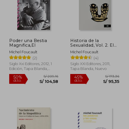
Poder una Bestia
Historia de la
Magnifica,El
Sexualidad, Vol. 2. El
uso de los Placeres
Michel Foucault
Michel Foucault
(2)
(4)
S/ 151,52
S/ 199,
45%
50%
dcto.
dcto.
S/ 83,34
S/ 99,
Siglo Xxi Editores, 2012, 1
Siglo XXI Editores, 2011,
Edición, Tapa Blanda,
Tapa Blanda, Nuevo
Nuevo