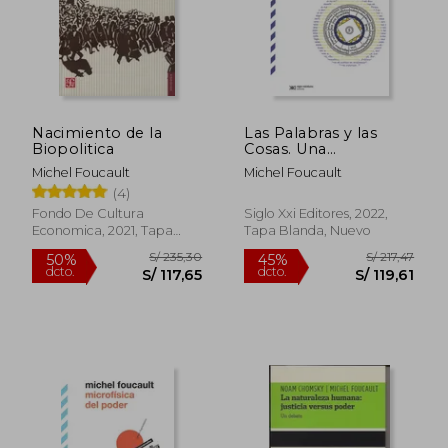
Nacimiento de la
Las Palabras y las
Biopolitica
Cosas. Una
Arqueología de las
Michel Foucault
Michel Foucault
Ciencias Humanas
(4)
Fondo De Cultura
Siglo Xxi Editores, 2022,
Economica, 2021, Tapa
Tapa Blanda, Nuevo
S/ 209,16
S/ 173
50%
45%
Blanda, Nuevo
dcto.
dcto.
S/ 104,58
S/ 95,