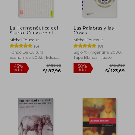
La Hermenéutica del
Las Palabras y las
Sujeto. Curso en el
Cosas
Collége de France
Michel Foucault
Michel Foucault
(6)
(8)
Fondo De Cultura
Siglo Xxi Argentina, 2000,
Económica, 2002, 1 Edición,
Tapa Blanda, Nuevo
Tapa Blanda, Nuevo