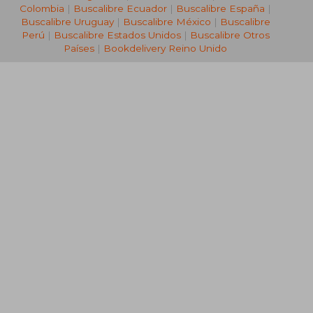
Colombia
|
Buscalibre Ecuador
|
Buscalibre España
|
Buscalibre Uruguay
|
Buscalibre México
|
Buscalibre
Perú
|
Buscalibre Estados Unidos
|
Buscalibre Otros
Países
|
Bookdelivery Reino Unido