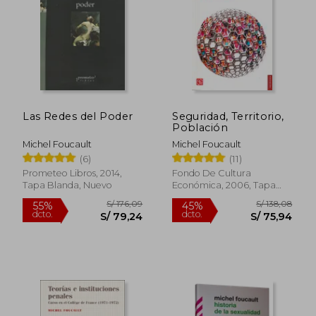
S/ 100,11
S/ 204,
45%
45%
dcto.
dcto.
S/ 55,06
S/ 112,
Las Redes del Poder
Seguridad, Territorio,
Población
Michel Foucault
Michel Foucault
(6)
(11)
Prometeo Libros, 2014,
Fondo De Cultura
Tapa Blanda, Nuevo
Económica, 2006, Tapa
Blanda, Nuevo