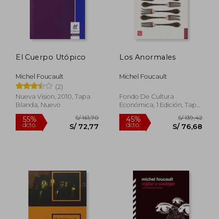
El Cuerpo Utópico
Los Anormales
Michel Foucault
Michel Foucault
(2)
Nueva Vision, 2010, Tapa
Fondo De Cultura
Blanda, Nuevo
Económica, 1 Edición, Tapa
Blanda, Nuevo
S/ 202,26
S/ 140,
50%
55%
dcto.
dcto.
S/ 101,13
S/ 63,