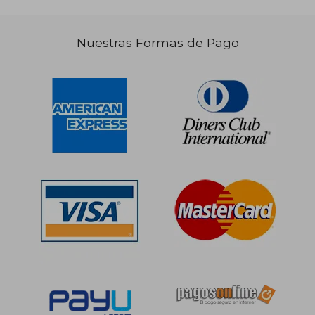
S/ 151,52
S/ 229
45%
45%
dcto.
dcto.
S/ 83,34
S/ 126,
Nuestras Formas de Pago