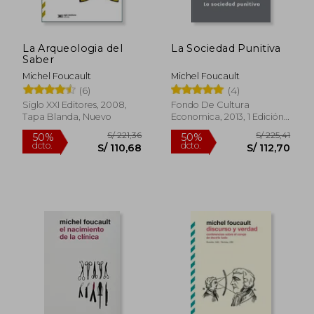
La Arqueologia del
La Sociedad Punitiva
S/ 219,62
S/ 212
Saber
50%
50%
dcto.
dcto.
S/ 109,81
S/ 106,
Michel Foucault
Michel Foucault
(6)
(4)
Siglo XXI Editores, 2008,
Fondo De Cultura
Tapa Blanda, Nuevo
Economica, 2013, 1 Edición,
Tapa Blanda, Nuevo