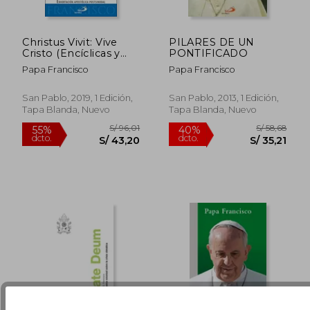
Christus Vivit: Vive
PILARES DE UN
Cristo (Encíclicas y
PONTIFICADO
Documentos)
Papa Francisco
Papa Francisco
S/ 90,77
S/ 112
55%
55%
dcto.
dcto.
S/ 40,85
S/ 50,
San Pablo, 2019, 1 Edición,
San Pablo, 2013, 1 Edición,
Tapa Blanda, Nuevo
Tapa Blanda, Nuevo