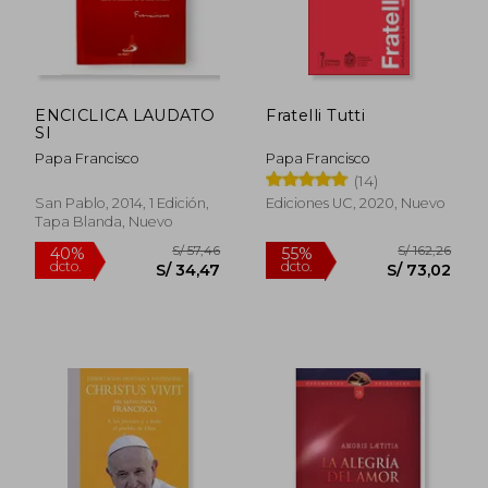
ENCICLICA LAUDATO
Fratelli Tutti
SI
Papa Francisco
Papa Francisco
(14)
San Pablo, 2014, 1 Edición,
Ediciones UC, 2020, Nuevo
Tapa Blanda, Nuevo
S/ 119,43
S/ 89,
55%
40%
dcto.
dcto.
S/ 53,74
S/ 53,