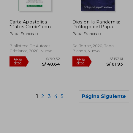
S/ 99,13
S/ 62,
55%
40%
dcto.
dcto.
S/ 44,61
S/ 37,
Carta Apostolica
Dios en la Pandemia:
"Patris Corde" con
Prólogo del Papa
Motivo del 150. º
Francisco
Papa Francisco
Papa Francisco
Aniversario de la
Declaracion de san
Jose Como Patrono
Biblioteca De Autores
Sal Terrae, 2020, Tapa
de la Iglesia Universal
Cristianos, 2020, Nuevo
Blanda, Nuevo
1
2
3
4
5
Página Siguiente