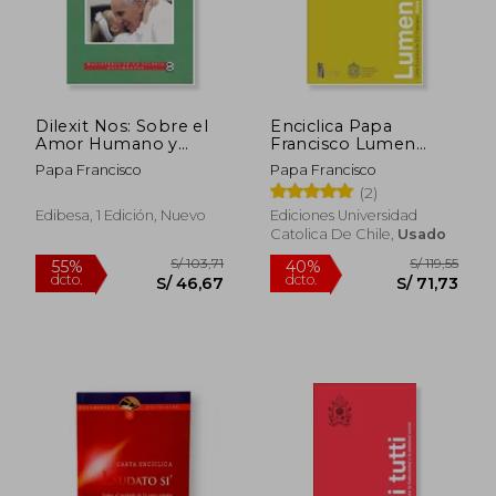
Dilexit Nos: Sobre el
Enciclica Papa
Amor Humano y
Francisco Lumen
Divino del Corazón de
Fidei
Papa Francisco
Papa Francisco
Jesucristo
(2)
Edibesa, 1 Edición, Nuevo
Ediciones Universidad
Catolica De Chile,
Usado
S/ 76,83
S/ 100,
40%
55%
dcto.
dcto.
S/ 46,10
S/ 45,