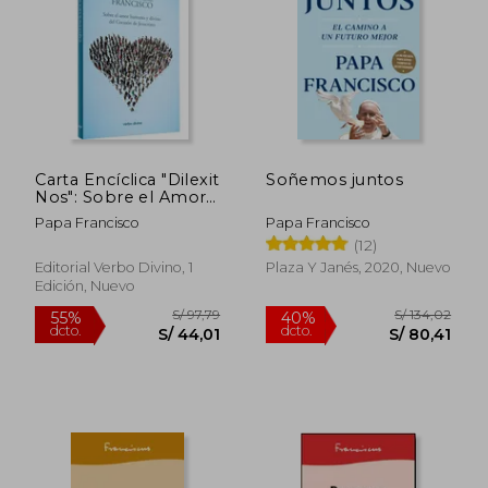
S/ 96,01
S/ 47,
55%
40%
dcto.
dcto.
S/ 43,20
S/ 28,
Carta Encíclica "Dilexit
Soñemos juntos
Nos": Sobre el Amor
Humano y Divino del
Papa Francisco
Papa Francisco
Corazón de Jesucristo
(12)
Editorial Verbo Divino, 1
Plaza Y Janés, 2020, Nuevo
Edición, Nuevo