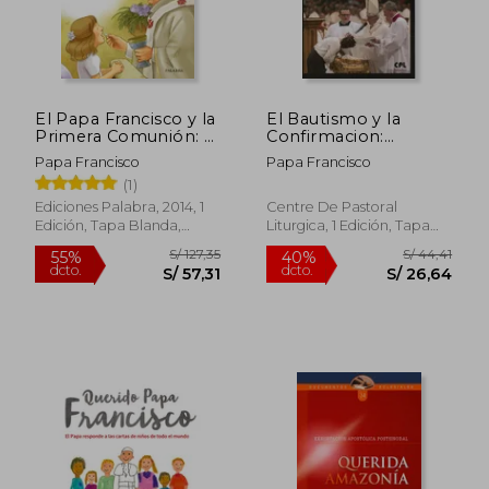
El Papa Francisco y la
El Bautismo y la
Primera Comunión: El
Confirmacion:
Encuentro con Jesús,
Catequesis del Papa
Papa Francisco
Papa Francisco
la Verdadera Alegría
Francisco
(1)
Ediciones Palabra, 2014, 1
Centre De Pastoral
Edición, Tapa Blanda,
Liturgica, 1 Edición, Tapa
Nuevo
Blanda, Nuevo
S/ 146,12
S/ 154,
55%
40%
dcto.
dcto.
S/ 65,75
S/ 92,