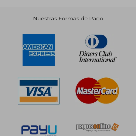
Nuestras Formas de Pago
S/ 141,10
S/ 82,
55%
40%
dcto.
dcto.
S/ 63,49
S/ 49,