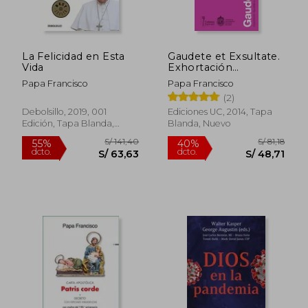
S/ 57,46
S/ 162
40%
55%
dcto.
dcto.
S/ 34,47
S/ 73,
La Felicidad en Esta
Gaudete et Exsultate.
Vida
Exhortación
Apostólica de S. S.
Papa Francisco
Papa Francisco
Francisco
(2)
Debolsillo, 2019, 001
Ediciones UC, 2014, Tapa
Edición, Tapa Blanda,
Blanda, Nuevo
Nuevo