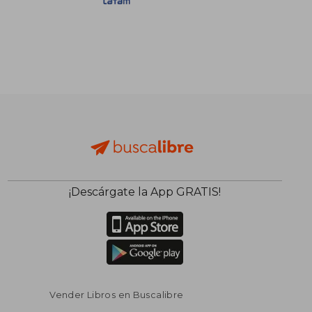
S/ 141,40
S/ 81
55%
40%
dcto.
dcto.
S/ 63,63
S/ 48,
¡Descárgate la App GRATIS!
Vender Libros en Buscalibre