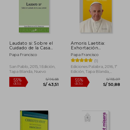
Laudato si: Sobre el
Amoris Laetitia:
S/ 106,49
S/ 101
Cuidado de la Casa
Exhortación
55%
55%
dcto.
dcto.
Comun
Apostólica
S/ 47,92
S/ 45,
Papa Francisco
Papa Francisco
Postsinodal Sobre el
(1)
Amor en la Familia
(Documentos mc nº
San Pablo, 2015, 1 Edición,
Ediciones Palabra, 2016, 1ª
59)
Tapa Blanda, Nuevo
Edición, Tapa Blanda,
Nuevo