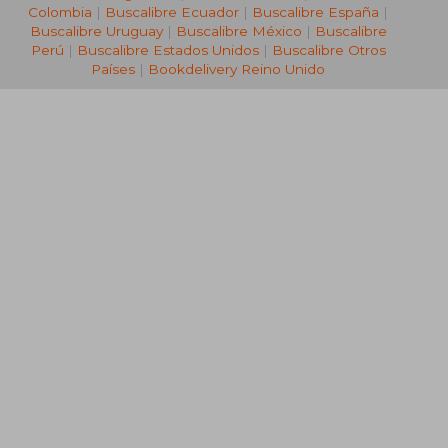
Colombia
|
Buscalibre Ecuador
|
Buscalibre España
|
Buscalibre Uruguay
|
Buscalibre México
|
Buscalibre
Perú
|
Buscalibre Estados Unidos
|
Buscalibre Otros
Países
|
Bookdelivery Reino Unido