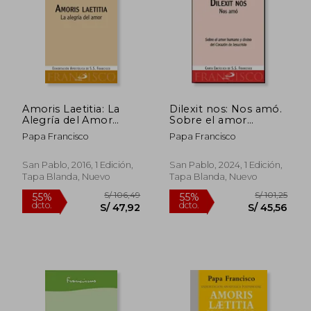
S/ 97,79
S/ 134,
55%
40%
dcto.
dcto.
S/ 44,01
S/ 80,
Amoris Laetitia: La
Dilexit nos: Nos amó.
Alegría del Amor
Sobre el amor
(Encíclicas)
humano y divino del
Papa Francisco
Papa Francisco
Corazón de
Jesucristo. 4ª
encícilica del papa
San Pablo, 2016, 1 Edición,
San Pablo, 2024, 1 Edición,
Francisco
Tapa Blanda, Nuevo
Tapa Blanda, Nuevo