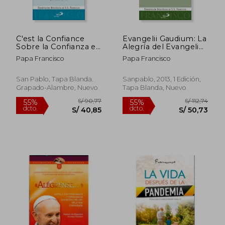
S/ 103,75
S/ 45,
40%
40%
dcto.
dcto.
S/ 62,25
S/ 27,
C'est la Confiance
Evangelii Gaudium: La
Sobre la Confianza en
Alegría del Evangelio
el Amor
(Encíclicas)
Papa Francisco
Papa Francisco
Misericordioso de
Dios
San Pablo, Tapa Blanda.
Sanpablo, 2013, 1 Edición,
Grapado-Alambre, Nuevo
Tapa Blanda, Nuevo