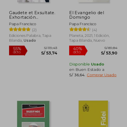
Gaudete et Exsultate.
El Evangelio del
Exhortación
Domingo
Apostólica Sobre la
Papa Francisco
Papa Francisco
Llamada a la Santidad
(2)
(4)
en el Mundo Actual
Ediciones Palabra, Tapa
Planeta, 2021, 1 Edición,
Blanda,
Usado
Tapa Blanda, Nuevo
S/ 96,01
S/ 58,
55%
40%
dcto.
dcto.
S/ 43,20
S/ 35,
Disponible
Usado
en Buen Estado a
S/ 36,64
.
Comprar Usado