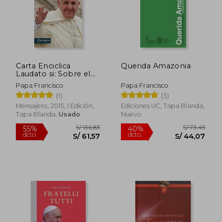
Carta Enciclica
Querida Amazonia
Laudato si: Sobre el
Cuidado de la Casa
Papa Francisco
Papa Francisco
Comun
(1)
(3)
Mensajero, 2015, 1 Edición,
Ediciones UC, Tapa Blanda,
Tapa Blanda,
Usado
Nuevo
S/ 95,34
S/ 71,
55%
40%
dcto.
dcto.
S/ 42,90
S/ 42,