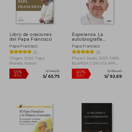
Libro de oraciones
Esperanza. La
del Papa Francisco
autobiografía.
Memorias del Papa
Papa Francisco
Papa Francisco
Francisco
(1)
(3)
Origen, 2020, Tapa
Plaza Y Janés, 2025, TAPA
Blanda, Nuevo
BLANDA CON SOLAPA,
Nuevo
S/ 102,26
S/ 62,
55%
40%
dcto.
dcto.
S/ 46,01
S/ 37,