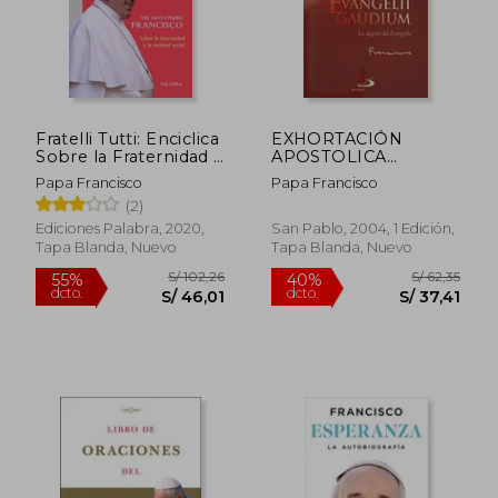
Fratelli Tutti: Enciclica
EXHORTACIÓN
Sobre la Fraternidad y
APOSTOLICA
la Amistad Socia l
EVANGELII GAUDIUM
Papa Francisco
Papa Francisco
(2)
Ediciones Palabra, 2020,
San Pablo, 2004, 1 Edición,
Tapa Blanda, Nuevo
Tapa Blanda, Nuevo
S/ 136,83
S/ 73,
55%
40%
dcto.
dcto.
S/ 61,57
S/ 44,