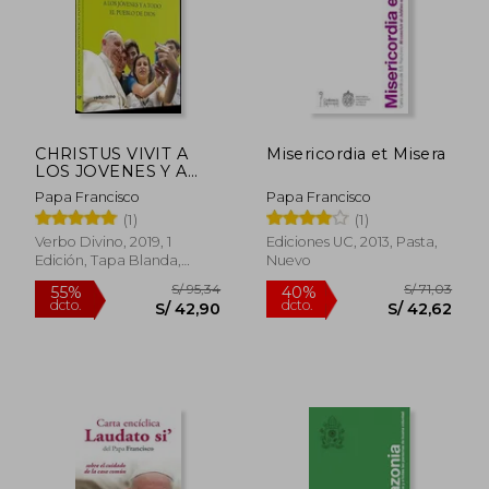
CHRISTUS VIVIT A
Misericordia et Misera
LOS JOVENES Y A
TODO EL PUEBLO
Papa Francisco
Papa Francisco
DE DIOS
(1)
(1)
S/ 96,68
S/ 113
55%
55%
dcto.
dcto.
S/ 43,51
S/ 50,
Verbo Divino, 2019, 1
Ediciones UC, 2013, Pasta,
Edición, Tapa Blanda,
Nuevo
Nuevo