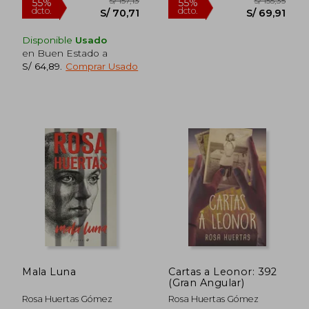
Disponible
Usado
en Buen Estado a
S/ 64,89
.
Comprar Usado
Mala Luna
Cartas a Leonor: 392
S/ 157,13
S/ 155
55%
55%
(Gran Angular)
dcto.
dcto.
S/ 70,71
S/ 69,
Rosa Huertas Gómez
Rosa Huertas Gómez