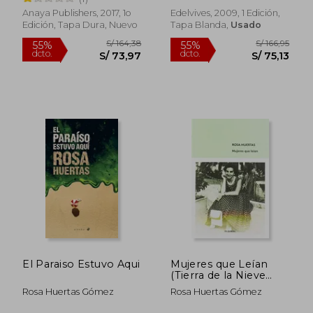
Anaya Publishers, 2017, 1o
Edelvives, 2009, 1 Edición,
Edición, Tapa Dura, Nuevo
Tapa Blanda,
Usado
S/ 157,13
S/ 158
55%
55%
dcto.
dcto.
S/ 70,71
S/ 71,
El Paraiso Estuvo Aqui
Mujeres que Leían
(Tierra de la Nieve
Roja)
Rosa Huertas Gómez
Rosa Huertas Gómez