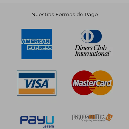
Nuestras Formas de Pago
S/ 206,77
S/ 204,
55%
55%
dcto.
dcto.
S/ 93,04
S/ 92,