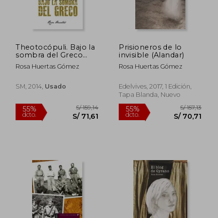
Theotocópuli. Bajo la
Prisioneros de lo
sombra del Greco
invisible (Alandar)
S/ 141,40
S/ 158
(Gran angular)
55%
55%
Rosa Huertas Gómez
Rosa Huertas Gómez
(Spanish Edition)
dcto.
dcto.
S/ 63,63
S/ 71,
SM, 2014,
Usado
Edelvives, 2017, 1 Edición,
Tapa Blanda, Nuevo