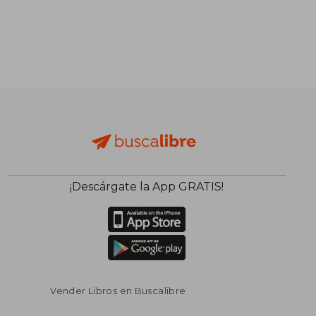
S/ 206,77
S/ 157
55%
55%
dcto.
dcto.
S/ 93,04
S/ 70,
¡Descárgate la App GRATIS!
Vender Libros en Buscalibre