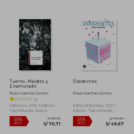
S/ 147,87
S/ 158
55%
55%
dcto.
dcto.
S/ 66,54
S/ 71,
Tuerto, Maldito y
Disidentes
Enamorado
Rosa Huertas Gómez
Rosa Huertas Gómez
(1)
Edelvives, 2010, 1 Edición,
Editorial Bambú, 2021, 1
Tapa Blanda, Nuevo
Edición, Tapa Blanda,
Nuevo