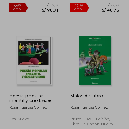
S/ 157,13
S/ 77,
55%
40%
poesia popular
Malos de Libro
dcto.
dcto.
S/ 70,71
S/ 46,
infantil y creatividad
Rosa Huertas Gómez
Rosa Huertas Gómez
Ccs, Nuevo
Bruño, 2020, 1 Edición,
Libro De Cartón, Nuevo