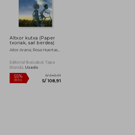
S/ 172,52
S/ 191
55%
55%
dcto.
dcto.
S/ 77,64
S/ 86,
Altxor kutxa (Paper
txoriak, sail berdea)
Aitor Arana; Rosa Huertas
Gómez
Editorial Ibaizabal, Tapa
Blanda,
Usado