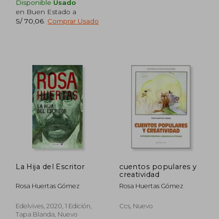
Disponible
Usado
en Buen Estado a
S/ 70,06
.
Comprar Usado
S/ 157,13
S/ 110
55%
55%
dcto.
dcto.
S/ 70,71
S/ 49,
La Hija del Escritor
cuentos populares y
creatividad
Rosa Huertas Gómez
Rosa Huertas Gómez
Edelvives, 2020, 1 Edición,
Ccs, Nuevo
Tapa Blanda, Nuevo