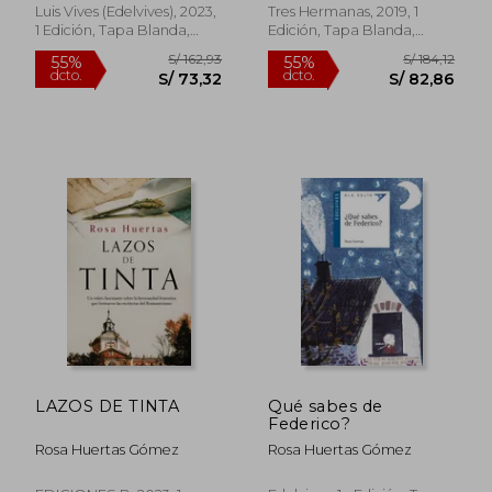
Luis Vives (Edelvives), 2023,
Tres Hermanas, 2019, 1
1 Edición, Tapa Blanda,
Edición, Tapa Blanda,
Nuevo
Nuevo
S/ 164,38
S/ 166
55%
55%
dcto.
dcto.
S/ 73,97
S/ 75,
LAZOS DE TINTA
Qué sabes de
Federico?
Rosa Huertas Gómez
Rosa Huertas Gómez