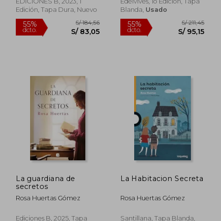
EDICIONES B, 2023, 1
Edelvives, 1o Edición, Tapa
Edición, Tapa Dura, Nuevo
Blanda,
Usado
S/ 162,93
S/ 184
55%
55%
dcto.
dcto.
S/ 73,32
S/ 82,
La guardiana de
La Habitacion Secreta
secretos
Rosa Huertas Gómez
Rosa Huertas Gómez
Ediciones B, 2025, Tapa
Santillana, Tapa Blanda,