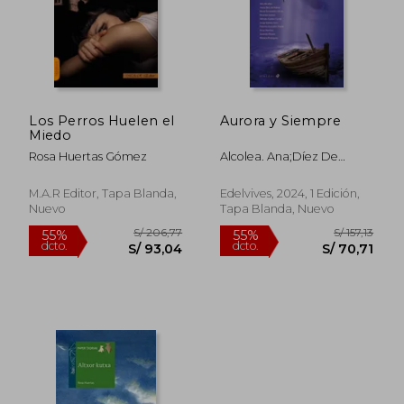
Los Perros Huelen el
Aurora y Siempre
Miedo
Rosa Huertas Gómez
Alcolea. Ana;Díez De
Palma. Jesús;Fernández
Sifres. David;Gómez.
M.A.R Editor, Tapa Blanda,
Edelvives, 2024, 1 Edición,
Ricardo;Gómez Cerdá.
Nuevo
Tapa Blanda, Nuevo
Alfredo;Gómez Soto.
Jorge;González Rubio.
Paloma;Huertas Gómez.
Rosa;Moure.
Gonzalo;Rodríguez. Mónica