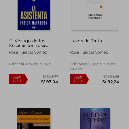
El Vértigo de los
Lazos de Tinta
Suicidas de Rosa
Huertas
Rosa Huertas Gómez
Rosa Huertas Gómez
Gómez(Editorial
Alrevés)
Editorial Alrevés, Nuevo
Ediciones B, Tapa Blanda,
Nuevo
S/ 174,75
S/ 170,
55%
55%
dcto.
dcto.
S/ 78,64
S/ 76,