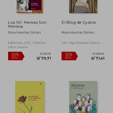
Los 141. Heroes Son
El Blog de Cyrano
Mentira
Rosa Huertas Gómez
Rosa Huertas Gómez
Edelvives, 2013, 1 Edición,
SM, Tapa Blanda, Nuevo
Libro, Nuevo
S/ 152,67
S/ 157
55%
55%
dcto.
dcto.
S/ 68,70
S/ 70,