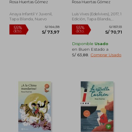
Rosa Huertas Gómez
Rosa Huertas Gómez
Anaya Infantil Y Juvenil,
Luis Vives (edelvives), 2017, 1
Tapa Blanda, Nuevo
Edición, Tapa Blanda,
Nuevo
Disponible
Usado
en Buen Estado a
S/ 63,88
.
Comprar Usado
S/ 161,15
S/ 170,
55%
55%
dcto.
dcto.
S/ 72,52
S/ 76,