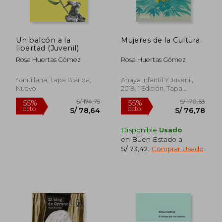
Un balcón a la
Mujeres de la Cultura
libertad (Juvenil)
Rosa Huertas Gómez
Rosa Huertas Gómez
Santillana, Tapa Blanda,
Anaya Infantil Y Juvenil,
Nuevo
2019, 1 Edición, Tapa
Blanda, Nuevo
Disponible
Usado
en Buen Estado a
S/ 159,14
S/ 157
55%
55%
S/ 73,42
.
Comprar Usado
dcto.
dcto.
S/ 71,61
S/ 70,