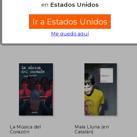
en
Estados Unidos
Nuevo
Cartón, Nuevo
Ir a Estados Unidos
Disponible
Usado
en Buen Estado a
Me quedo aquí
S/ 71,61
.
Comprar Usado
S/ 161,70
S/ 170,
55%
55%
dcto.
dcto.
S/ 72,77
S/ 76,
La Música del
Mala Lluna (en
Corazón
Catalán)