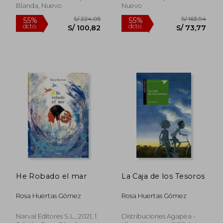
Blanda, Nuevo
Nuevo
S/ 184,56
S/ 211
55%
55%
dcto.
dcto.
S/ 83,05
S/ 95,
He Robado el mar
La Caja de los Tesoros
Rosa Huertas Gómez
Rosa Huertas Gómez
Narval Editores S.L., 2021, 1
Distribuciones Agapea -