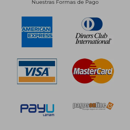
Nuestras Formas de Pago
S/ 137,65
S/ 224,
40%
53%
dcto.
dcto.
S/ 82,59
S/ 104,