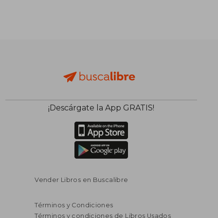
¡Descárgate la App GRATIS!
S/ 167,75
S/ 134
55%
40%
dcto.
dcto.
S/ 75,49
S/ 80,
Vender Libros en Buscalibre
Términos y Condiciones
Términos y condiciones de Libros Usados