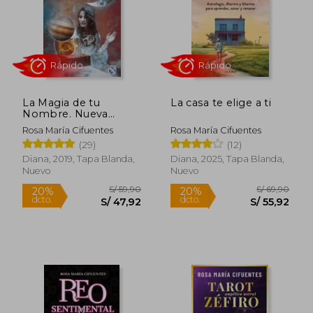
Rápido
Rápido
La Magia de tu
La casa te elige a ti
Nombre. Nueva
Edición Aumentada y
Rosa María Cifuentes
Rosa María Cifuentes
Actualizada
(29)
(12)
Diana, 2019, Tapa Blanda,
Diana, 2025, Tapa Blanda,
Nuevo
Nuevo
S/ 69,90
S/ 69,
35%
25%
dcto.
dcto.
S/ 45,44
S/ 52,