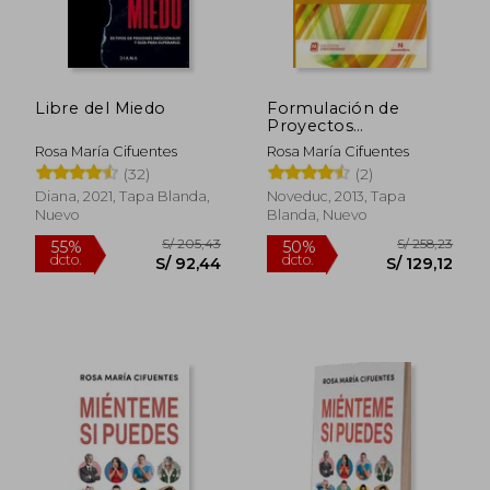
S/ 69,90
S/ 69,
35%
35%
dcto.
dcto.
S/ 45,44
S/ 45,
Libre del Miedo
Formulación de
Proyectos
Pedagógicos Para
Rosa María Cifuentes
Rosa María Cifuentes
Mejorar la Enseñanza
(32)
(2)
Universitaria
Diana, 2021, Tapa Blanda,
Noveduc, 2013, Tapa
Nuevo
Blanda, Nuevo