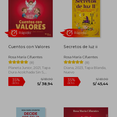
S/ 49,90
S/ 49,
35%
35%
dcto.
dcto.
S/ 32,44
S/ 32,
Cuentos con Valores
Secretos de luz ii
Rosa María Cifuentes
Rosa María Cifuentes
(8)
(8)
Planeta Junior, 2021, Tapa
Diana, 2023, Tapa Blanda,
Dura Acolchada Sin S,
Nuevo
Nuevo
Rápido
Rápido