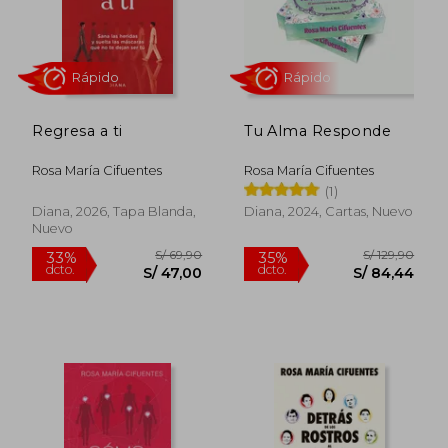
Regresa a ti
Tu Alma Responde
Rosa María Cifuentes
Rosa María Cifuentes
(1)
Rápido
Rápido
Diana, 2026, Tapa Blanda,
Diana, 2024, Cartas, Nuevo
Nuevo
S/ 45,00
S/ 143,
35%
20%
dcto.
dcto.
S/ 29,25
S/ 115,