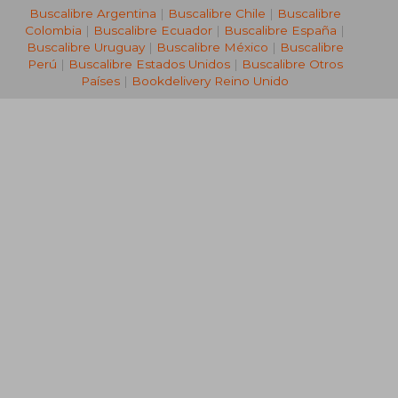
Buscalibre Argentina
|
Buscalibre Chile
|
Buscalibre
Colombia
|
Buscalibre Ecuador
|
Buscalibre España
|
Buscalibre Uruguay
|
Buscalibre México
|
Buscalibre
Perú
|
Buscalibre Estados Unidos
|
Buscalibre Otros
Países
|
Bookdelivery Reino Unido