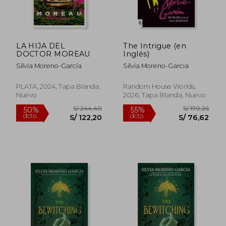
LA HIJA DEL
The Intrigue (en
DOCTOR MOREAU
Inglés)
S/ 155,78
S/ 170,
55%
55%
dcto.
dcto.
S/ 70,10
S/ 76,
Silvia Moreno-García
Silvia Moreno-Garcia
PLATA, 2024, Tapa Blanda,
Random House Worlds,
Nuevo
2026, Tapa Blanda, Nuevo