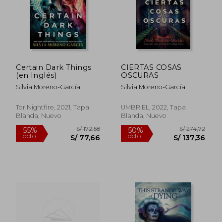
Certain Dark Things
CIERTAS COSAS
(en Inglés)
OSCURAS
Silvia Moreno-García
Silvia Moreno-García
Tor Nightfire, 2021, Tapa
UMBRIEL, 2022, Tapa
Blanda, Nuevo
Blanda, Nuevo
S/ 267,50
S/ 159
40%
55%
dcto.
dcto.
S/ 160,50
S/ 71,