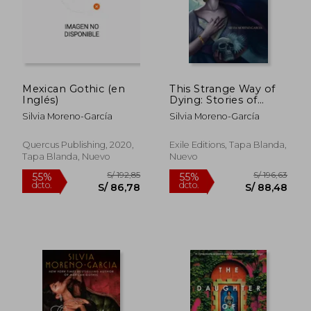
Mexican Gothic (en
This Strange Way of
Inglés)
Dying: Stories of
Magic, Desire & the
Silvia Moreno-García
Silvia Moreno-García
Fantastic (en Inglés)
Quercus Publishing, 2020,
Exile Editions, Tapa Blanda,
Tapa Blanda, Nuevo
Nuevo
S/ 167,37
S/ 174
55%
55%
dcto.
dcto.
S/ 75,32
S/ 78,