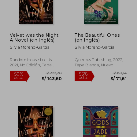
dcto.
dcto.
S/ 74,45
S/ 139,
Velvet was the Night:
The Beautiful Ones
A Novel (en Inglés)
(en Inglés)
Silvia Moreno-García
Silvia Moreno-García
Random House Lcc Us,
Quercus Publishing, 2022,
2021, No Edición, Tapa
Tapa Blanda, Nuevo
Blanda, Nuevo