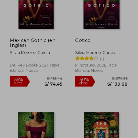
Mexican Gothic (en
Gotico
Inglés)
Silvia Moreno-García
Silvia Moreno-García
(1)
Del Rey Books, 2021, Tapa
Minotauro, 2021, Tapa
Blanda, Nuevo
Blanda, Nuevo
S/ 160,41
S/ 218
55%
55%
dcto.
dcto.
S/ 72,19
S/ 98,