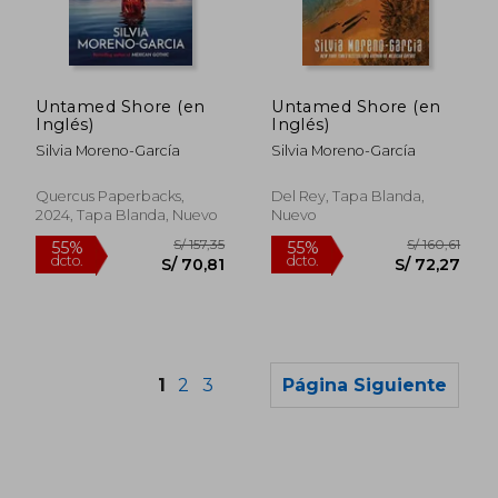
S/ 119,56
S/ 131
55%
55%
dcto.
dcto.
S/ 53,80
S/ 59,
Untamed Shore (en
Untamed Shore (en
Inglés)
Inglés)
Silvia Moreno-García
Silvia Moreno-García
Quercus Paperbacks,
Del Rey, Tapa Blanda,
2024, Tapa Blanda, Nuevo
Nuevo
1
2
3
Página Siguiente