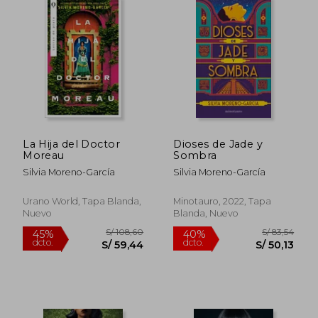
S/ 109,21
S/ 89,
40%
10%
dcto.
dcto.
S/ 65,52
S/ 80,
La Hija del Doctor
Dioses de Jade y
Moreau
Sombra
Silvia Moreno-García
Silvia Moreno-García
Urano World, Tapa Blanda,
Minotauro, 2022, Tapa
Nuevo
Blanda, Nuevo