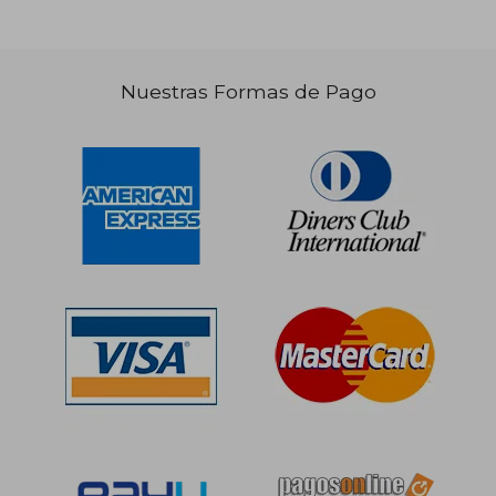
Nuestras Formas de Pago
S/ 256,22
S/ 142
55%
55%
dcto.
dcto.
S/ 115,30
S/ 64,