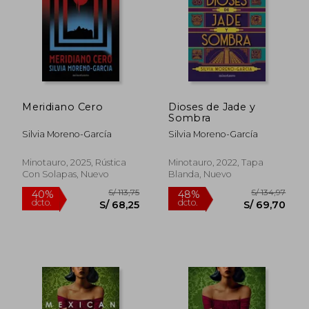
Meridiano Cero
Dioses de Jade y
Sombra
Silvia Moreno-García
Silvia Moreno-García
Minotauro, 2025, Rústica
Minotauro, 2022, Tapa
Con Solapas, Nuevo
Blanda, Nuevo
S/ 158,35
S/ 172
40%
40%
dcto.
dcto.
S/ 95,01
S/ 103,