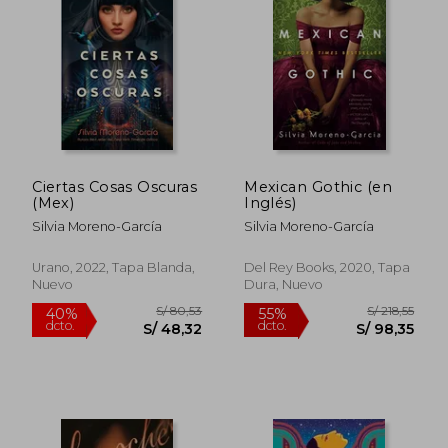
S/ 152,34
S/ 126
55%
40%
dcto.
dcto.
S/ 68,55
S/ 76,
Ciertas Cosas Oscuras
Mexican Gothic (en
(Mex)
Inglés)
Silvia Moreno-García
Silvia Moreno-García
Urano, 2022, Tapa Blanda,
Del Rey Books, 2020, Tapa
Nuevo
Dura, Nuevo