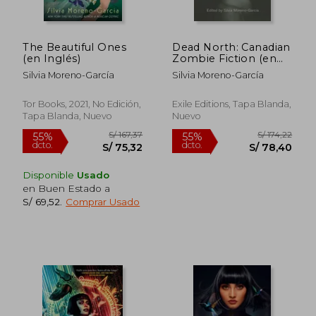
The Beautiful Ones
Dead North: Canadian
(en Inglés)
Zombie Fiction (en
Inglés)
Silvia Moreno-García
Silvia Moreno-García
Tor Books, 2021, No Edición,
Exile Editions, Tapa Blanda,
Tapa Blanda, Nuevo
Nuevo
S/ 178,99
S/ 213
55%
55%
dcto.
dcto.
S/ 80,55
S/ 96,
Disponible
Usado
en Buen Estado a
S/ 69,52
.
Comprar Usado