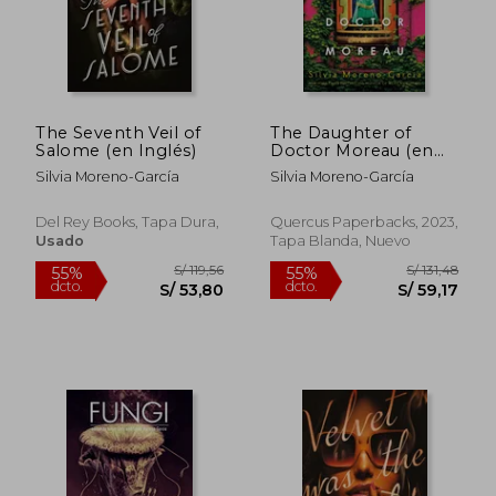
The Seventh Veil of
The Daughter of
Salome (en Inglés)
Doctor Moreau (en
Inglés)
Silvia Moreno-García
Silvia Moreno-García
Del Rey Books, Tapa Dura,
Quercus Paperbacks, 2023,
Usado
Tapa Blanda, Nuevo
S/ 172,58
S/ 274,
55%
50%