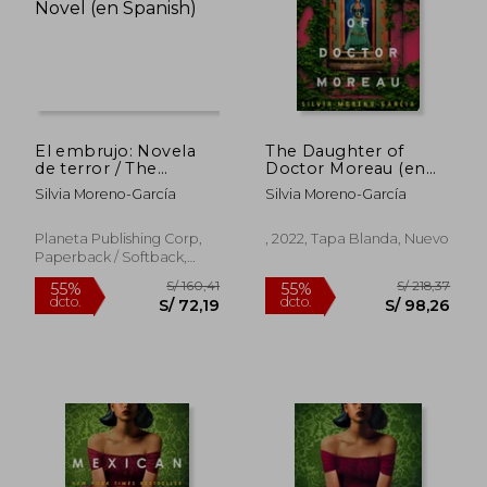
El embrujo: Novela
The Daughter of
de terror / The
Doctor Moreau (en
Bewitching: A Horror
Inglés)
Silvia Moreno-García
Silvia Moreno-García
Novel (en Spanish)
Planeta Publishing Corp,
, 2022, Tapa Blanda, Nuevo
Paperback / Softback,
Nuevo
S/ 156,02
S/ 194,
55%
40%
dcto.
dcto.
S/ 70,21
S/ 116,