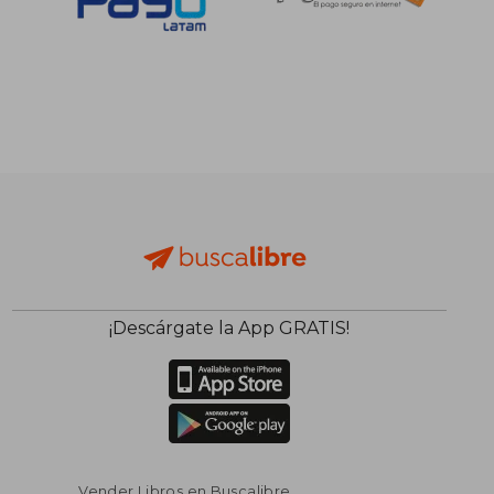
S/ 147,57
S/ 152
55%
55%
dcto.
dcto.
S/ 66,41
S/ 68,
¡Descárgate la App GRATIS!
Vender Libros en Buscalibre