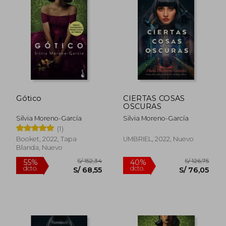
S/ 108,60
S/ 83,
45%
40%
dcto.
dcto.
S/ 59,44
S/ 50,
Gótico
CIERTAS COSAS
OSCURAS
Silvia Moreno-García
Silvia Moreno-García
(1)
Booket, 2022, Tapa
UMBRIEL, 2022, Nuevo
Blanda, Nuevo