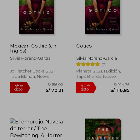
Mexican Gothic (en
Gotico
Inglés)
Silvia Moreno-García
Silvia Moreno-García
(2)
Jo Fletcher Books, 2021,
Planeta, 2021, 1 Edición,
Tapa Blanda, Nuevo
Tapa Blanda, Nuevo
S/ 113,75
S/ 134,
40%
48%
dcto.
dcto.
S/ 68,25
S/ 69,