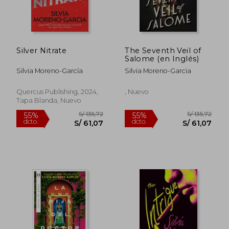
S/ 287,20
S/ 159
50%
55%
dcto.
dcto.
S/ 143,60
S/ 71,
Silver Nitrate
The Seventh Veil of
Salome (en Inglés)
Silvia Moreno-García
Silvia Moreno-Garcia
Quercus Publishing, 2024,
, Nuevo
Tapa Blanda, Nuevo