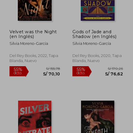
S/ 213,12
S/ 146
55%
55%
dcto.
dcto.
S/ 95,91
S/ 65,
Velvet was the Night
Gods of Jade and
(en Inglés)
Shadow (en Inglés)
Silvia Moreno-García
Silvia Moreno-García
Del Rey Books, 2022, Tapa
Del Rey Books, 2020, Tapa
Blanda, Nuevo
Blanda, Nuevo