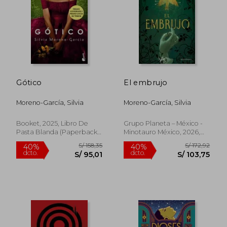
Gótico
El embrujo
Moreno-García, Silvia
Moreno-García, Silvia
S/ 172,64
S/ 148,
55%
50%
Booket, 2025, Libro De
Grupo Planeta – México -
dcto.
dcto.
S/ 77,69
S/ 74,
Pasta Blanda (paperback),
Minotauro México, 2026,
Nuevo
Tapa Blanda, Nuevo