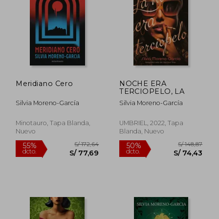
Meridiano Cero
NOCHE ERA
TERCIOPELO, LA
S/ 105,60
S/ 121
45%
40%
dcto.
dcto.
S/ 58,28
S/ 73,
Silvia Moreno-García
Silvia Moreno-García
Minotauro, Tapa Blanda,
UMBRIEL, 2022, Tapa
Nuevo
Blanda, Nuevo