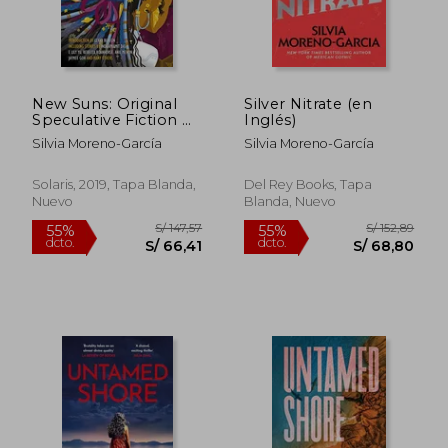
S/ 192,85
S/ 196
55%
55%
dcto.
dcto.
S/ 86,78
S/ 88,
New Suns: Original
Silver Nitrate (en
Speculative Fiction by
Inglés)
People of Color (en
Silvia Moreno-García
Silvia Moreno-García
Inglés)
Solaris, 2019, Tapa Blanda,
Del Rey Books, Tapa
Nuevo
Blanda, Nuevo