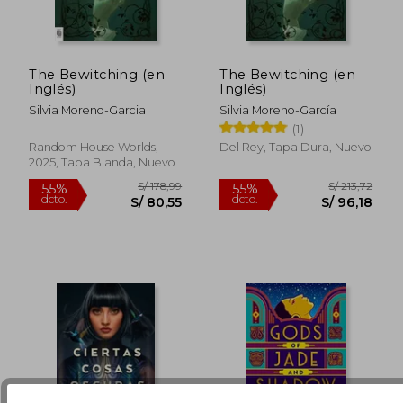
The Bewitching (en
The Bewitching (en
Inglés)
Inglés)
Silvia Moreno-Garcia
Silvia Moreno-García
(1)
S/ 135,72
S/ 135
55%
55%
Random House Worlds,
Del Rey, Tapa Dura, Nuevo
dcto.
dcto.
S/ 61,07
S/ 61,
2025, Tapa Blanda, Nuevo