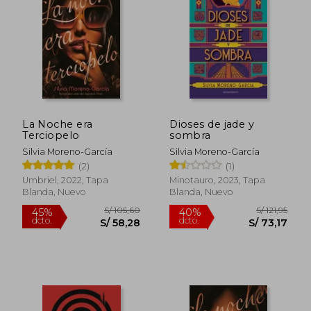
S/ 80,53
S/ 218
40%
55%
dcto.
dcto.
S/ 48,32
S/ 98,
La Noche era
Dioses de jade y
Terciopelo
sombra
Silvia Moreno-García
Silvia Moreno-García
(2)
(1)
Umbriel, 2022, Tapa
Minotauro, 2023, Tapa
Blanda, Nuevo
Blanda, Nuevo