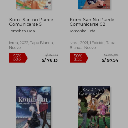
Komi-San no Puede
Komi-San No Puede
S/ 195,07
S/ 200,
Comunicarse 5
Comunicarse 02
50%
53%
dcto.
dcto.
S/ 97,54
S/ 95,
Tomohito Oda
Tomohito Oda
Ivrea, 2022, Tapa Blanda,
Ivrea, 2021, 1 Edición, Tapa
Nuevo
Blanda, Nuevo