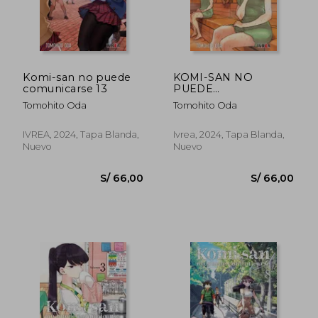
Komi-san no puede
KOMI-SAN NO
comunicarse 13
PUEDE
COMUNICARSE 14
Tomohito Oda
Tomohito Oda
IVREA, 2024, Tapa Blanda,
Ivrea, 2024, Tapa Blanda,
Nuevo
Nuevo
S/ 104,11
40%
dcto.
S/ 62,47
S/ 66,