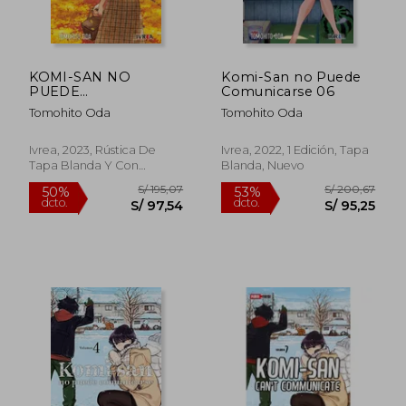
S/ 169,18
S/ 169
55%
55%
dcto.
dcto.
S/ 76,13
S/ 76,
KOMI-SAN NO
Komi-San no Puede
PUEDE
Comunicarse 06
COMUNICARSE 10
Tomohito Oda
Tomohito Oda
Ivrea, 2023, Rústica De
Ivrea, 2022, 1 Edición, Tapa
Tapa Blanda Y Con
Blanda, Nuevo
Sobrecubierta En, Nuevo