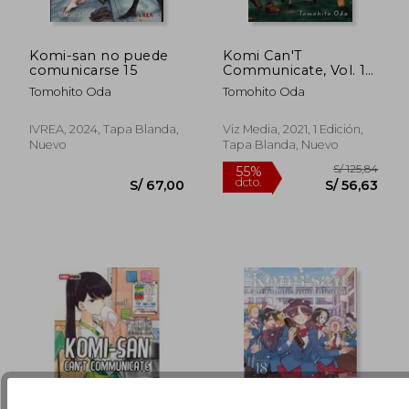
Komi-san no puede
Komi Can'T
comunicarse 15
Communicate, Vol. 11
(en Inglés)
Tomohito Oda
Tomohito Oda
S/ 169,18
S/ 104
55%
40%
dcto.
dcto.
S/ 76,13
S/ 62,
IVREA, 2024, Tapa Blanda,
Viz Media, 2021, 1 Edición,
Nuevo
Tapa Blanda, Nuevo