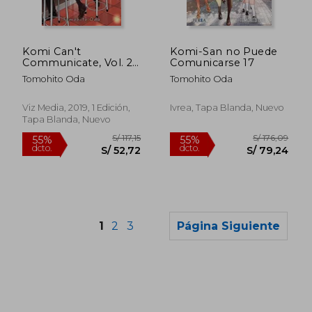
S/ 176,09
S/ 176,
55%
55%
dcto.
dcto.
S/ 79,24
S/ 79,
Komi Can't
Komi-San no Puede
Communicate, Vol. 2
Comunicarse 17
(2) (en Inglés)
Tomohito Oda
Tomohito Oda
Viz Media, 2019, 1 Edición,
Ivrea, Tapa Blanda, Nuevo
Tapa Blanda, Nuevo
1
2
3
Página Siguiente