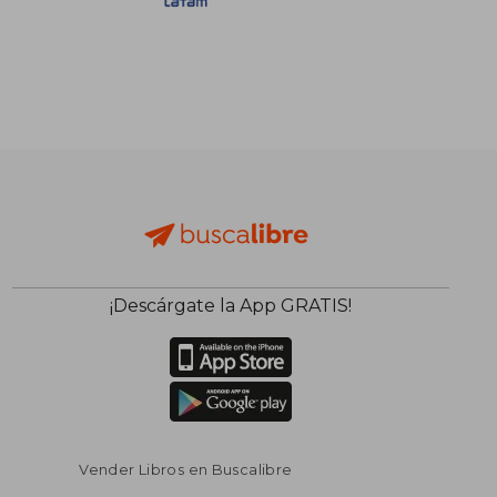
S/ 117,15
S/ 169
55%
55%
dcto.
dcto.
S/ 52,72
S/ 76,
¡Descárgate la App GRATIS!
Vender Libros en Buscalibre