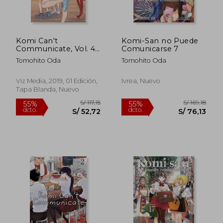
S/ 195,07
S/ 169
50%
55%
dcto.
dcto.
S/ 97,54
S/ 76,
Komi Can't
Komi-San no Puede
Communicate, Vol. 4
Comunicarse 7
(en Inglés)
Tomohito Oda
Tomohito Oda
Viz Media, 2019, 01 Edición,
Ivrea, Nuevo
Tapa Blanda, Nuevo