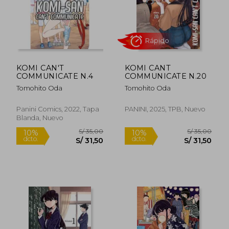
Rápido
KOMI CAN'T
KOMI CANT
COMMUNICATE N.4
COMMUNICATE N.20
Tomohito Oda
Tomohito Oda
Panini Comics, 2022, Tapa
PANINI, 2025, TPB, Nuevo
Blanda, Nuevo
S/ 35,00
S/ 35,
10%
10%
dcto.
dcto.
S/ 31,50
S/ 31,