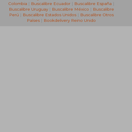
Colombia
|
Buscalibre Ecuador
|
Buscalibre España
|
Buscalibre Uruguay
|
Buscalibre México
|
Buscalibre
Perú
|
Buscalibre Estados Unidos
|
Buscalibre Otros
Países
|
Bookdelivery Reino Unido