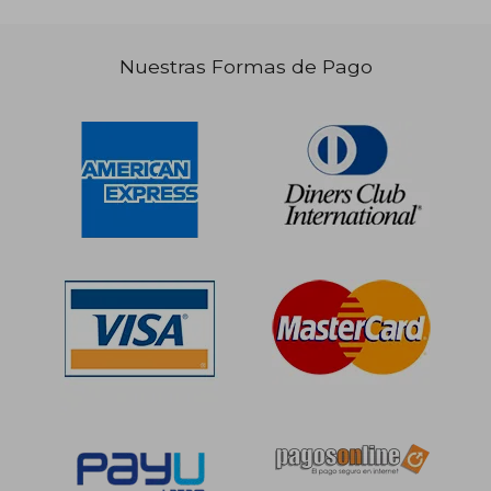
Nuestras Formas de Pago
S/ 195,07
S/ 176,
50%
55%
dcto.
dcto.
S/ 97,54
S/ 79,