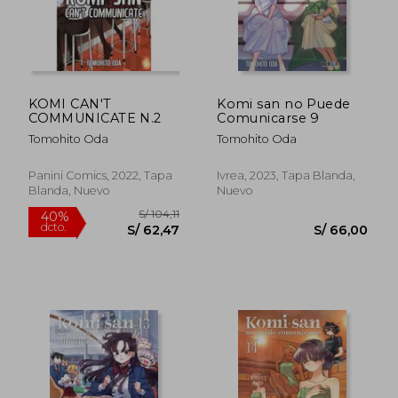
KOMI CAN'T
Komi san no Puede
COMMUNICATE N.2
Comunicarse 9
Tomohito Oda
Tomohito Oda
Panini Comics, 2022, Tapa
Ivrea, 2023, Tapa Blanda,
Blanda, Nuevo
Nuevo
S/ 176,65
S/ 169
55%
55%
dcto.
dcto.
S/ 79,49
S/ 76,