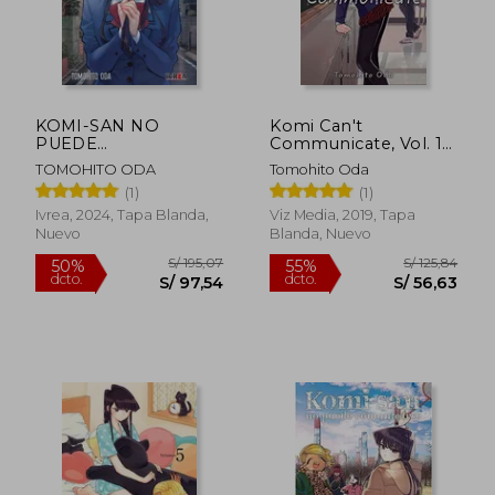
KOMI-SAN NO
Komi Can't
PUEDE
Communicate, Vol. 1
COMUNICARSE 12
(1) (en Inglés)
TOMOHITO ODA
Tomohito Oda
(1)
(1)
Ivrea, 2024, Tapa Blanda,
Viz Media, 2019, Tapa
Nuevo
Blanda, Nuevo
S/ 104,11
S/ 210,
40%
55%
dcto.
dcto.
S/ 62,47
S/ 94,