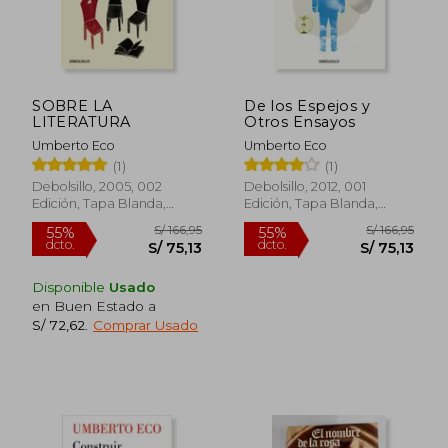
SOBRE LA
De los Espejos y
LITERATURA
Otros Ensayos
Umberto Eco
Umberto Eco
(1)
(1)
Debolsillo, 2005, 002
Debolsillo, 2012, 001
Edición, Tapa Blanda,
Edición, Tapa Blanda,
Nuevo
Nuevo
Disponible
Usado
en Buen Estado a
S/ 72,62
.
Comprar Usado
S/ 154,23
S/ 148
55%
40%
dcto.
dcto.
S/ 69,40
S/ 89,