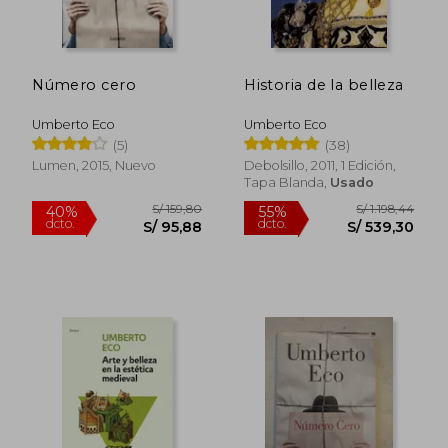
S/ 109,16
S/ 147
40%
55%
dcto.
dcto.
S/ 65,50
S/ 66,
Número cero
Historia de la belleza
Umberto Eco
Umberto Eco
(5)
(38)
Lumen, 2015, Nuevo
Debolsillo, 2011, 1 Edición,
Tapa Blanda,
Usado