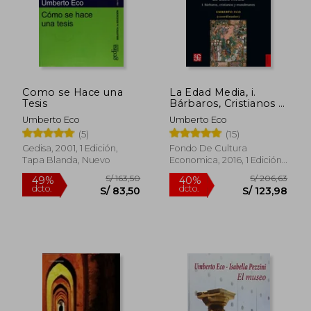
Como se Hace una
La Edad Media, i.
Tesis
Bárbaros, Cristianos y
Musulmanes
Umberto Eco
Umberto Eco
(5)
(15)
Gedisa, 2001, 1 Edición,
Fondo De Cultura
Tapa Blanda, Nuevo
Economica, 2016, 1 Edición,
S/ 170,07
S/ 166
55%
55%
Tapa Blanda, Nuevo
dcto.
dcto.
S/ 76,53
S/ 75,