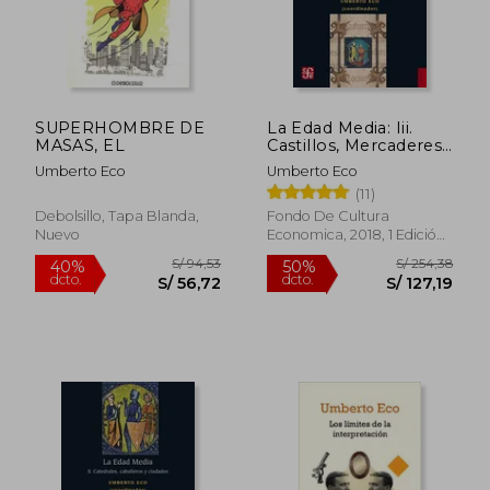
SUPERHOMBRE DE
La Edad Media: Iii.
MASAS, EL
Castillos, Mercaderes
y Poetas (Historia
Umberto Eco
Umberto Eco
(11)
Debolsillo, Tapa Blanda,
Fondo De Cultura
Nuevo
Economica, 2018, 1 Edición,
Tapa Blanda, Nuevo
S/ 180,53
S/ 125
52%
55%
dcto.
dcto.
S/ 87,42
S/ 56,