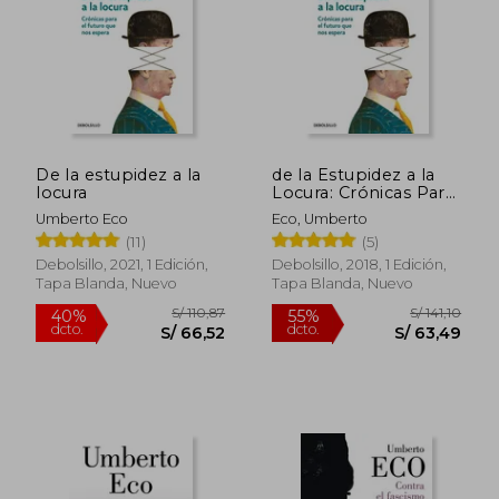
S/ 59,00
S/ 128
20%
55%
dcto.
dcto.
S/ 47,20
S/ 57,
De la estupidez a la
de la Estupidez a la
locura
Locura: Crónicas Para
El Futuro Que Nos
Umberto Eco
Eco, Umberto
Espera / From Stupi
(11)
(5)
Dity to Insanity
Debolsillo, 2021, 1 Edición,
Debolsillo, 2018, 1 Edición,
Tapa Blanda, Nuevo
Tapa Blanda, Nuevo