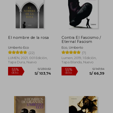
El nombre de la rosa
Contra El Fascismo /
S/ 110,87
S/ 141
Eternal Fascism
40%
55%
dcto.
dcto.
S/ 66,52
S/ 63,
Umberto Eco
Eco, Umberto
(22)
(7)
LUMEN, 2021, 001 Edición,
Lumen, 2019, 1 Edición,
Tapa Dura, Nuevo
Tapa Blanda, Nuevo