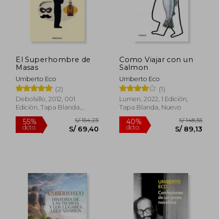
El Superhombre de
Como Viajar con un
Masas
Salmon
Umberto Eco
Umberto Eco
(2)
(1)
Debolsillo, 2012, 001
Lumen, 2022, 1 Edición,
Edición, Tapa Blanda,
Tapa Blanda, Nuevo
Nuevo
S/ 135,05
S/ 166
55%
55%
dcto.
dcto.
S/ 60,77
S/ 75,