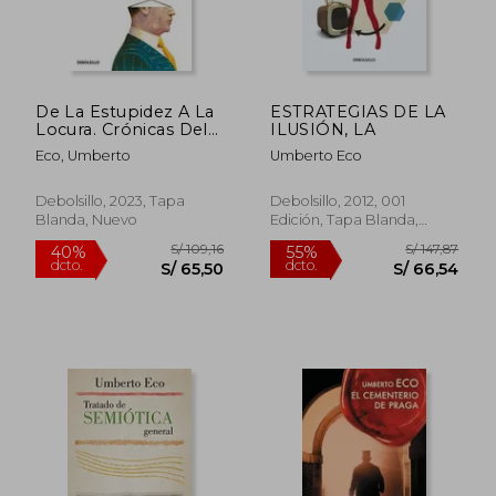
De La Estupidez A La
ESTRATEGIAS DE LA
Locura. Crónicas Del
ILUSIÓN, LA
Futuro Que Nos
Eco, Umberto
Umberto Eco
Espera
Debolsillo, 2023, Tapa
Debolsillo, 2012, 001
Blanda, Nuevo
Edición, Tapa Blanda,
Nuevo
S/ 248,59
S/ 166
50%
55%
dcto.
dcto.
S/ 124,29
S/ 75,