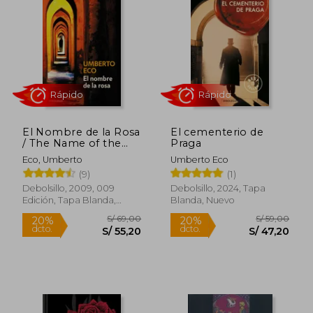
El Nombre de la Rosa
El cementerio de
/ The Name of the
Praga
Rose
Eco, Umberto
Umberto Eco
(9)
(1)
Rápido
Rápido
Debolsillo, 2009, 009
Debolsillo, 2024, Tapa
Edición, Tapa Blanda,
Blanda, Nuevo
Nuevo
S/ 69,00
S/ 59,