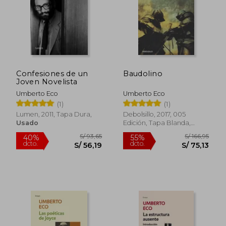
S/ 159,80
S/ 1.198
40%
55%
dcto.
dcto.
S/ 95,88
S/ 539,
Confesiones de un
Baudolino
Joven Novelista
Umberto Eco
Umberto Eco
(1)
(1)
Lumen, 2011, Tapa Dura,
Debolsillo, 2017, 005
Usado
Edición, Tapa Blanda,
Nuevo