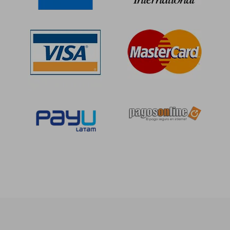
S/ 166,95
S/ 170,
55%
55%
dcto.
dcto.
S/ 75,13
S/ 76,