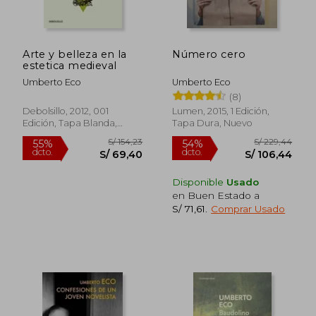
S/ 214,95
S/ 141
40%
55%
dcto.
dcto.
S/ 128,97
S/ 63,
Arte y belleza en la
Número cero
estetica medieval
Umberto Eco
Umberto Eco
(8)
Debolsillo, 2012, 001
Lumen, 2015, 1 Edición,
Edición, Tapa Blanda,
Tapa Dura, Nuevo
Nuevo
Disponible
Usado
en Buen Estado a
S/ 71,61
.
Comprar Usado