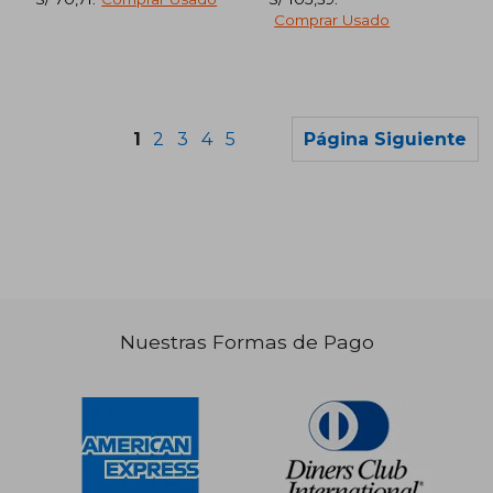
Comprar Usado
1
2
3
4
5
Página Siguiente
S/ 130,33
S/ 166
40%
55%
dcto.
dcto.
S/ 78,20
S/ 75,
Nuestras Formas de Pago