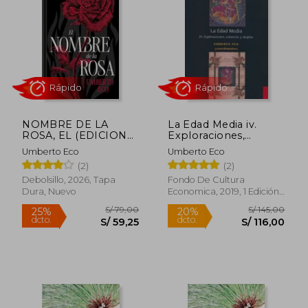
20%
20%
dcto.
dcto.
S/ 55,20
S/ 47,
NOMBRE DE LA
La Edad Media iv.
ROSA, EL (EDICION
Exploraciones,
ESPECIAL EN TAPA
Comercio y Utopia
Umberto Eco
Umberto Eco
DURA)
(2)
(2)
Debolsillo, 2026, Tapa
Fondo De Cultura
Dura, Nuevo
Economica, 2019, 1 Edición,
Rápido
Rápido
Tapa Blanda, Nuevo