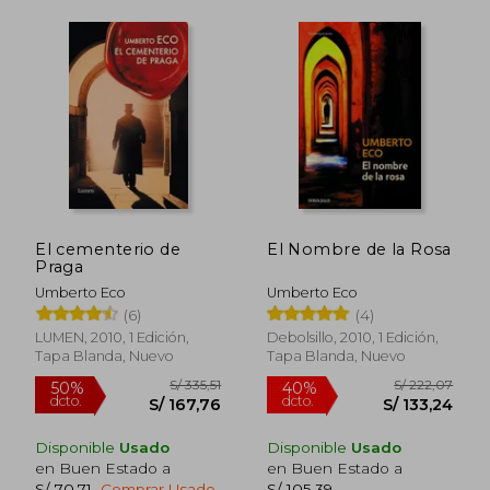
S/ 170,07
S/ 159
55%
55%
dcto.
dcto.
S/ 76,53
S/ 71,
El cementerio de
El Nombre de la Rosa
Praga
Umberto Eco
Umberto Eco
(6)
(4)
LUMEN, 2010, 1 Edición,
Debolsillo, 2010, 1 Edición,
Tapa Blanda, Nuevo
Tapa Blanda, Nuevo
Disponible
Usado
Disponible
Usado
en Buen Estado a
en Buen Estado a
S/ 70,71
.
Comprar Usado
S/ 105,39
.