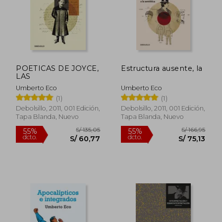
S/ 154,23
S/ 229,
55%
54%
POETICAS DE JOYCE,
Estructura ausente, la
dcto.
dcto.
S/ 69,40
S/ 106,
LAS
Umberto Eco
Umberto Eco
(1)
(1)
Debolsillo, 2011, 001 Edición,
Debolsillo, 2011, 001 Edición,
Tapa Blanda, Nuevo
Tapa Blanda, Nuevo