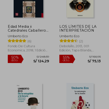
Edad Media ii
LOS LÍMITES DE LA
Catedrales Caballeros
INTERPRETACIÓN
y Ciudades
Umberto Eco
Umberto Eco
(6)
(2)
Fondo De Cultura
Debolsillo, 2013, 001
Economica, 2018, 1 Edición,
Edición, Tapa Blanda,
Tapa Blanda, Nuevo
Nuevo
S/ 94,53
S/ 254,
40%
50%
dcto.
dcto.
S/ 56,72
S/ 127,