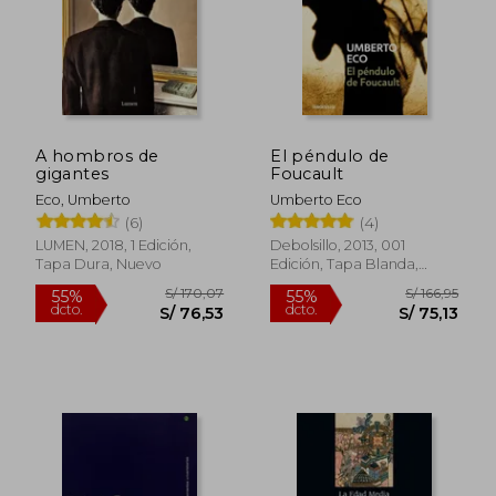
A hombros de
El péndulo de
gigantes
Foucault
Eco, Umberto
Umberto Eco
(6)
(4)
S/ 230,52
S/ 147
55%
55%
dcto.
dcto.
S/ 103,74
S/ 66,
LUMEN, 2018, 1 Edición,
Debolsillo, 2013, 001
Tapa Dura, Nuevo
Edición, Tapa Blanda,
Nuevo