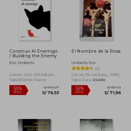
Construir Al Enemigo
El Nombre de la Rosa
/ Building the Enemy
Eco, Umberto
Umberto Eco
(3)
Lumen, 2021, 001 Edición,
Círculo De Lectores.,, 1986,
Tapa Blanda, Nuevo
Tapa Dura,
Usado
S/ 1.775,98
S/ 155
55%
40%
dcto.
dcto.
S/ 799,19
S/ 93,