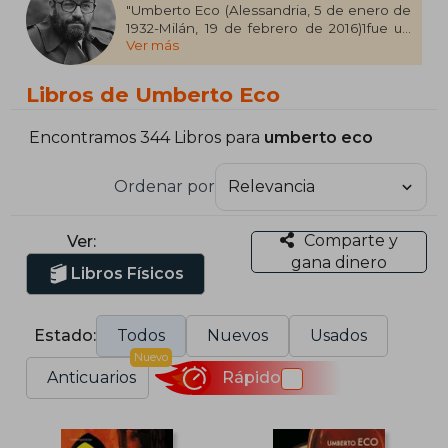
"Umberto Eco (Alessandria, 5 de enero de
1932-Milán, 19 de febrero de 2016)1​fue un
Ver más
semiólogo, filósofo y escritor italiano, autor
de numerosos ensayos sobre semiótica,
estética, lingüística y filosofía, así como de
Libros de Umberto Eco
varias novelas, entre ellas El nombre de la
rosa. Umberto Eco fue un reconocido ateo,
muy interesado en el tema de la religión.
Encontramos 344 Libros para
umberto eco
En 2016 se publicó De la estupidez a la
Ordenar por
locura, libro póstumo recopilatorio de
artículos publicados en prensa por
Umberto Eco, seleccionados por el mismo
Comparte y
Ver:
Eco antes de su fallecimiento."
gana dinero
Libros Físicos
Estado:
Todos
Nuevos
Usados
Nuevo
Anticuarios
Rápido