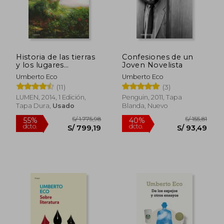
Historia de las tierras
Confesiones de un
y los lugares
Joven Novelista
legendarios
Umberto Eco
Umberto Eco
(11)
(3)
LUMEN, 2014, 1 Edición,
Penguin, 2011, Tapa
Tapa Dura,
Usado
Blanda, Nuevo
S/ 166,95
S/ 195
55%
55%
dcto.
dcto.
S/ 75,13
S/ 87,