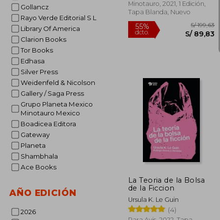
Minotauro, 2021, 1 Edición,
Gollancz
Tapa Blanda, Nuevo
Rayo Verde Editorial S L
Library Of America
Clarion Books
Tor Books
Edhasa
Silver Press
Weidenfeld & Nicolson
Gallery / Saga Press
Grupo Planeta Mexico
Minotauro Mexico
Boadicea Editora
Gateway
Planeta
S/
55%
Shambhala
dcto.
S/ 
Ace Books
La Teoria de la Bolsa
de la Ficcion
AÑO EDICIÓN
Ursula K. Le Guin
(4)
2026
Rara Avis, 2022, Tapa