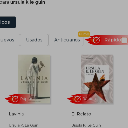
 para
ursula k le guin
eis Nébula y veintidós Locus, además del National 
ombrada Gran Maestra por la Asociación de Escritores de
ecibió el Premio Nobel Alternativo de Literatura.
sicos
e Guin dejó un legado literario que combina una imagin
Nuevo
a condición humana y la justicia social, consolidándose
uevos
Usados
Anticuarios
Rápido
iglo XX.
Lavinia
El Relato
Rápido
Rápido
Ursula K. Le Guin
Ursula K. Le Guin