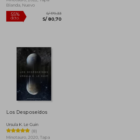
Blanda, Nuevo
S/ 152,67
S/ 179,33
55%
Los Desposeídos
dcto.
S/ 68,70
S/ 80,70
Ursula K. Le Guin
(8)
Minotauro, 2020, Tapa