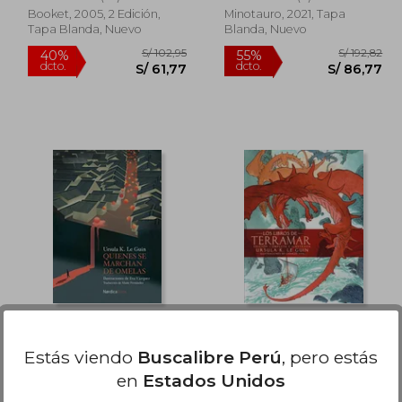
Booket, 2005, 2 Edición,
Minotauro, 2021, Tapa
Tapa Blanda, Nuevo
Blanda, Nuevo
 172,64
S/ 102,95
40%
55%
dcto.
dcto.
77,69
S/ 61,77
Quienes se Marchan
Terramar 50
de Omelas
Aniversario
Estás viendo
Buscalibre Perú
, pero estás
Le Guin, Ursula K.
Ursula K. Le Guin
en
Estados Unidos
(9)
(119)