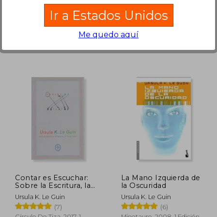
Batiscafo, 2022, 1 Edición,
Minotauro, 2020, Tapa
Ir a Estados Unidos
Tapa Dura, Nuevo
Dura, Nuevo
Me quedo aquí
 199,63
S/ 193,16
55%
55%
dcto.
dcto.
89,83
S/ 86,92
Contar es Escuchar:
La Mano Izquierda de
Sobre la Escritura, la
la Oscuridad
Lectura, la
Ursula K. Le Guin
Ursula K. Le Guin
Imaginación
(7)
(6)
Círculo De Tiza, 2017, 1
Minotauro, 2008, 1 Edición,