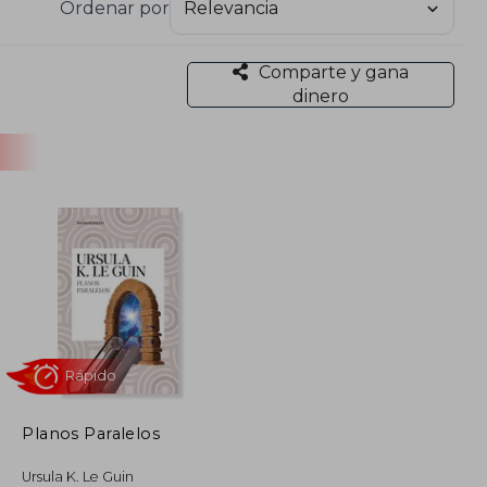
Ordenar por
Book Award y la Medalla Newbery. En 2003 fue
 Ciencia Ficción y Fantasía de Estados Unidos, y
Comparte y gana
dinero
ación brillante con una reflexión profunda sobre
 como una voz imprescindible en la literatura del
Planos Paralelos
Rápido
Ursula K. Le Guin