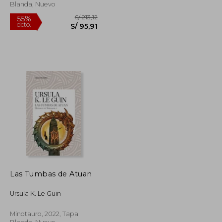
Blanda, Nuevo
Las Tumbas de Atuan
S/ 206,43
S/ 213,12
55%
Ursula K. Le Guin
dcto.
S/ 92,89
S/ 95,91
Minotauro, 2022, Tapa