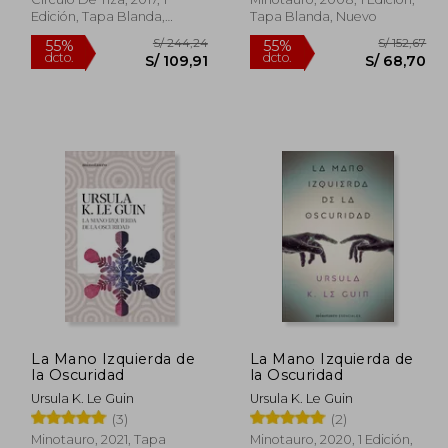
Edición, Tapa Blanda,
Tapa Blanda, Nuevo
Nuevo
 154,23
S/ 244,24
55%
55%
La Mano Izquierda de
La Mano Izquierda de
dcto.
dcto.
69,40
S/ 109,91
la Oscuridad
la Oscuridad
Ursula K. Le Guin
Ursula K. Le Guin
(3)
(2)
Minotauro, 2021, Tapa
Minotauro, 2020, 1 Edición,