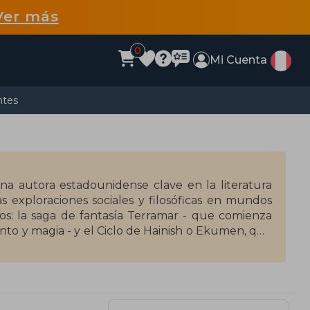
Ver más
0
Mi Cuenta
ntes
una autora estadounidense clave en la literatura
as exploraciones sociales y filosóficas en mundos
os: la saga de fantasía Terramar - que comienza
nto y magia - y el Ciclo de Hainish o Ekumen, que
 sociales, como La mano izquierda de la oscuridad
 política, el anarquismo y la ecología, con un
les premios prestigiosos, entre ellos ocho Hugo,