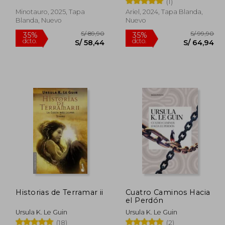
(1)
Minotauro, 2025, Tapa
Ariel, 2024, Tapa Blanda,
Rápido
Rápido
Blanda, Nuevo
Nuevo
 69,90
S/ 89,90
35%
35%
dcto.
dcto.
45,44
S/ 58,44
Historias de Terramar ii
Cuatro Caminos Hacia
el Perdón
Ursula K. Le Guin
Ursula K. Le Guin
(18)
(2)