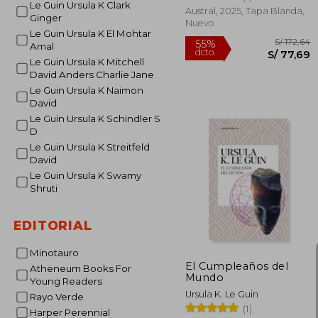
Le Guin Ursula K Clark
Austral, 2025, Tapa Blanda,
Ginger
Nuevo
Le Guin Ursula K El Mohtar
Amal
Le Guin Ursula K Mitchell
David Anders Charlie Jane
Le Guin Ursula K Naimon
David
Le Guin Ursula K Schindler S
D
Le Guin Ursula K Streitfeld
David
Le Guin Ursula K Swamy
S/
Shruti
55%
dcto.
S/ 
EDITORIAL
Minotauro
El Cumpleaños del
Atheneum Books For
Mundo
Young Readers
Ursula K. Le Guin
Rayo Verde
(1)
Harper Perennial