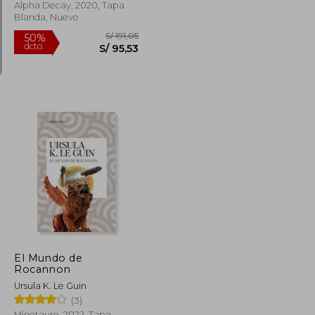
Alpha Decay, 2020, Tapa
Blanda, Nuevo
S/ 409,43
S/ 191,05
50%
dcto.
S/ 184,24
S/ 95,53
El Mundo de
Rocannon
Ursula K. Le Guin
(3)
Minotauro, 2022, Tapa