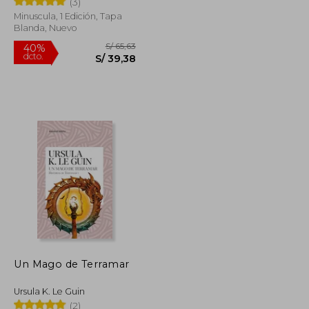
(3)
Minuscula, 1 Edición, Tapa
Blanda, Nuevo
S/ 99,90
S/ 65,63
40%
dcto.
S/ 64,94
S/ 39,38
Un Mago de Terramar
Ursula K. Le Guin
(2)