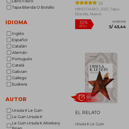
Libro Físico
(5)
Tapa Blanda O Bolsillo
MINOTAURO, 2021, Tapa
Blanda, Nuevo
IDIOMA
Inglés
Español
Catalán
S/
Alemán
35%
dcto.
S/ 
Portugués
Catalá
Galician
Gallego
Euskera
AUTOR
Ursula K Le Guin
EL RELATO
Le Guin Ursula K
Le Guin Ursula K Attebery
Ursula K Le Guin
Brian