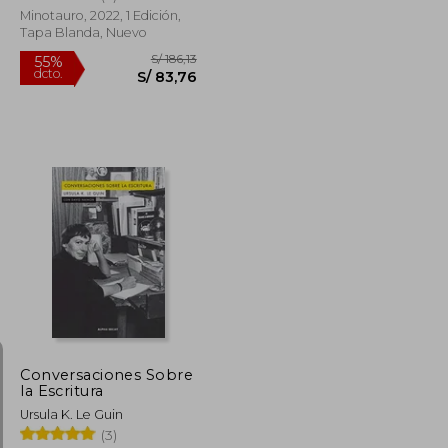
Minotauro, 2022, 1 Edición,
Tapa Blanda, Nuevo
S/ 192,82
S/ 186,13
55%
dcto.
S/ 86,77
S/ 83,76
Conversaciones Sobre
la Escritura
Ursula K. Le Guin
(3)