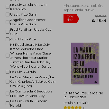
Le Guin Ursula K Fowler
Minotauro, 2024, 1 Edición,
Rápido
Karen Joy
Tapa Blanda, Nuevo
Ursula K Le Guin|
Angelica Gorodischer
Ursula K Le Guin
Fred Fordham Ursula K Le
Guin
Guin Ursula K Le
Kit Reed Ursula K Le Guin
Kathe Wilhelm Clare
Winger Harris Alice Glaser
S/
35%
James Tiptree Jr Marion
dcto.
S/ 
Zimmer Bradley John Jay
Wells Alice Eleanor Jones
Le Guin K Ursula
Le Guin Magnolia Wynn/ Le
Guin Charles A (Edt)/ Le Guin
Ursula K (Frw)
Le Guin Ursula K Beddows
La Mano Izquierda de
Eric Fowler Karen Joy
la Oscuridad
Le Guin Ursula K Bloom
Ursula K. Le Guin
Harold
(1)