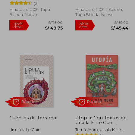
(2)
Minotauro, 2021, Tapa
Minotauro, 2021, 1 Edición,
Blanda, Nuevo
Tapa Blanda, Nuevo
 69,90
S/ 75,00
35%
35%
dcto.
dcto.
45,44
S/ 48,75
Cuentos de Terramar
Utopía: Con Textos de
Ursula k. Le Guin.
Introducción de China
Ursula K. Le Guin
Tomás Moro; Ursula K. Le
Miéville
Guin