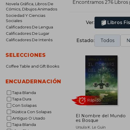
Encontramos 276 Libros
Novela Gráfica, Libros De
s
Cómics, Dibujos Animados
n
Sociedad Y Ciencias
r
Sociales
Ver:
Libros Fí
Calificadores De Lengua
L
Calificadores De Lugar
l
Calificadores De Interés
Estado:
Todos
N
s
SELECCIONES
Coffee Table and Gift Books
ENCUADERNACIÓN
Tapa Blanda
Tapa Dura
Con Solapas
Rústica Con Solapas
El Nombre del Mundo
Antiguo O Usado
es Bosque
Tapa Blanda
Rápido
Ursula K. Le Guin