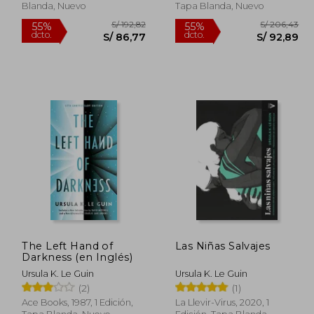
Blanda, Nuevo
Tapa Blanda, Nuevo
The Left Hand of
Las Niñas Salvajes
Darkness (en Inglés)
 179,33
S/ 192,82
55%
55%
Ursula K. Le Guin
Ursula K. Le Guin
dcto.
dcto.
80,70
S/ 86,77
(2)
(1)
Ace Books, 1987, 1 Edición,
La Llevir-Virus, 2020, 1