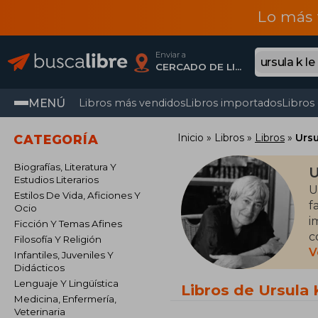
Lo más 
Enviar a
CERCADO DE LIMA, Lima
MENÚ
Libros más vendidos
Libros importados
Libros
Inicio
Libros
Libros
Ursu
CATEGORÍA
Biografías, Literatura Y
U
Estudios Literarios
U
Estilos De Vida, Aficiones Y
f
Ocio
i
Ficción Y Temas Afines
c
Filosofía Y Religión
i
V
Infantiles, Juveniles Y
(
Didácticos
Lenguaje Y Lingüística
Libros de Ursula 
S
Medicina, Enfermería,
Veterinaria
e