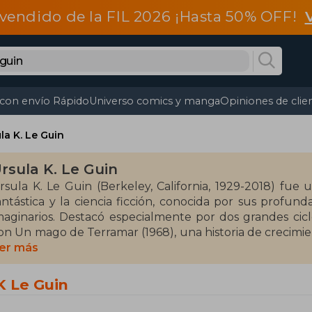
vendido de la FIL 2026 ¡Hasta 50% OFF!
 con envío Rápido
Universo comics y manga
Opiniones de clie
la K. Le Guin
rsula K. Le Guin
rsula K. Le Guin (Berkeley, California, 1929-2018) fue 
antástica y la ciencia ficción, conocida por sus profund
maginarios. Destacó especialmente por dos grandes cicl
on Un mago de Terramar (1968), una historia de crecimie
ncluye novelas de ciencia ficción con fuertes temáticas
er más
1969) y Los desposeídos (1974).
K Le Guin
us obras abordan temas complejos como el género, la
nfoque crítico y humanista. Fue galardonada con múltip