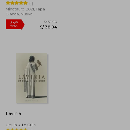
(1)
Minotauro, 2021, Tapa
Blanda, Nuevo
S/ 69,90
S/ 59,90
35%
dcto.
S/ 45,44
S/ 38,94
Lavinia
Ursula K. Le Guin