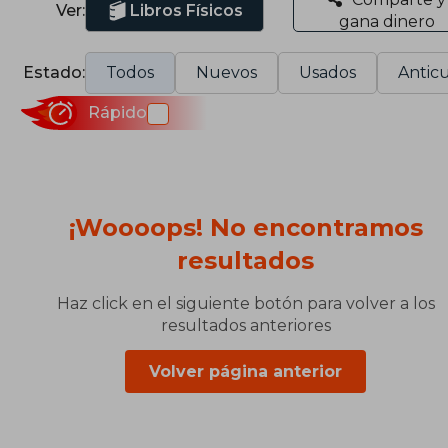
Ver:
Libros Físicos
gana dinero
Estado:
Todos
Nuevos
Usados
Anticu
Rápido
¡Woooops! No encontramos
resultados
Haz click en el siguiente botón para volver a los
resultados anteriores
Volver página anterior