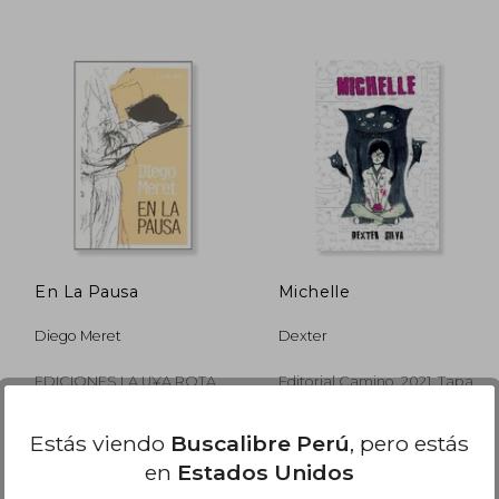
 183,12
S/ 762,22
55%
55%
dcto.
dcto.
82,40
S/ 343,00
En La Pausa
Michelle
Diego Meret
Dexter
EDICIONES LA U¥A ROTA,
Editorial Camino, 2021, Tapa
Tapa Blanda, Nuevo
Blanda, Nuevo
Estás viendo
Buscalibre Perú
, pero estás
en
Estados Unidos