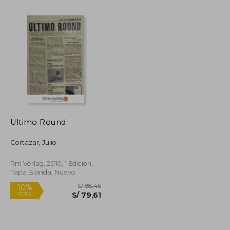
Rápido
Ultimo Round
S/ 205,43
S/ 79,00
20%
dcto.
Cortazar, Julio
S/ 92,44
S/ 63,20
Rm Verlag, 2010, 1 Edición,
Tapa Blanda, Nuevo