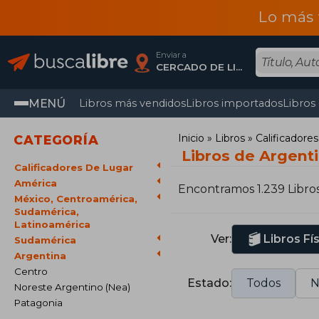
Lo más 
Enviar a
CERCADO DE LIMA, Lima
MENÚ
Libros más vendidos
Libros importados
Libros
Inicio
Libros
Calificador
CATEGORÍA
Libros de Argent
Calificadores De Lugar
América
Encontramos 1.239 Libro
México, Centroamérica,
Sudamérica,
Latinoamérica
Ver:
Libros Fí
Sudamérica
Argentina
Centro
Estado:
Todos
N
Noreste Argentino (Nea)
Patagonia