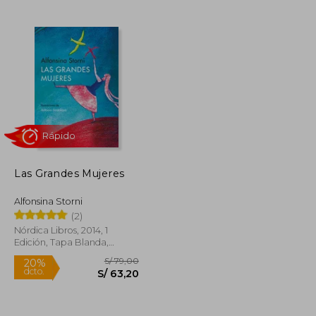
S/ 84,00
S/ 198,62
55%
dcto.
S/ 75,60
S/ 89,38
Las Grandes Mujeres
Alfonsina Storni
(2)
Nórdica Libros, 2014, 1
Edición, Tapa Blanda,
Nuevo