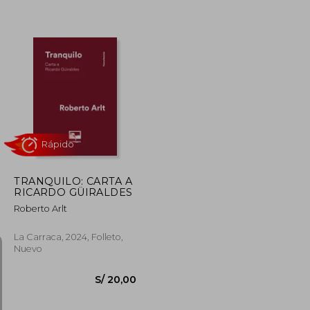
S/ 142,74
S/ 171,90
51%
dcto.
S/ 64,23
S/ 84,06
TRANQUILO: CARTA A
RICARDO GÜIRALDES
Roberto Arlt
La Carraca, 2024, Folleto,
Nuevo
Rápido