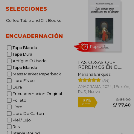
SELECCIONES
Coffee Table and Gift Books
ENCUADERNACIÓN
Tapa Blanda
Tapa Dura
Antiguo O Usado
LAS COSAS QUE
Rápido
PERDIMOS EN EL
Tapa Blanda
FUEGO
Mass Market Paperback
Mariana Enríquez
(54)
Libro Físico
ANAGRAMA, 2024, 1 Edición,
Dura
RUS, Nuevo
Encuadernacion Original
Folleto
Libro
Libro De Cartón
Piel / Lujo
S/
10%
Rus
dcto.
S/ 
Staple Bound