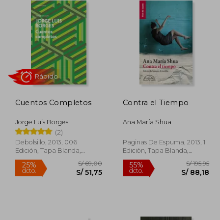
Cuentos Completos
Contra el Tiempo
Rápido
Jorge Luis Borges
Ana María Shua
(2)
Debolsillo, 2013, 006
Paginas De Espuma, 2013, 1
Edición, Tapa Blanda,
Edición, Tapa Blanda,
Nuevo
Nuevo
 86,00
S/ 69,00
25%
55%
dcto.
dcto.
77,40
S/ 51,75