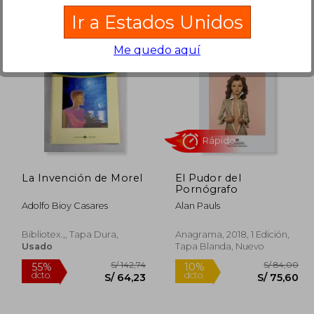
Ir a Estados Unidos
Me quedo aquí
 117,33
S/ 152,67
55%
40%
dcto.
dcto.
70,40
S/ 68,70
La Invención de Morel
El Pudor del
Pornógrafo
Adolfo Bioy Casares
Alan Pauls
Bibliotex.,, Tapa Dura,
Anagrama, 2018, 1 Edición,
Usado
Tapa Blanda, Nuevo