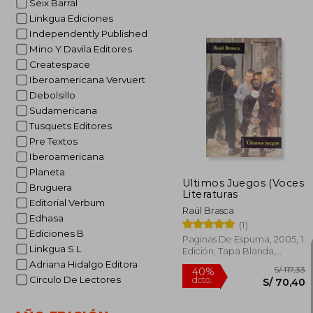
Seix Barral
Linkgua Ediciones
Independently Published
Mino Y Davila Editores
Createspace
Iberoamericana Vervuert
Debolsillo
S/
55%
dcto.
S/ 
Sudamericana
Tusquets Editores
Pre Textos
Iberoamericana
Planeta
Ultimos Juegos (Voces
Bruguera
Literaturas
Editorial Verbum
Raúl Brasca
Edhasa
(1)
Ediciones B
Paginas De Espuma, 2005, 1
Linkgua S L
Edición, Tapa Blanda,
Nuevo
Adriana Hidalgo Editora
Circulo De Lectores