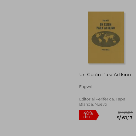
Rápido
S/
14%
dcto.
S/
Un Guión Para Artkino
Fogwill
Editorial Periferica, Tapa
Blanda, Nuevo