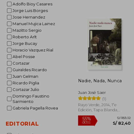
S/
Adolfo Bioy Casares
40%
dcto.
S/ 
Jorge Luis Borges
Jose Hernandez
Manuel Mujica Lainez
Mazitto Sergio
Roberto Arlt
Jorge Bucay
Horacio Vazquez Rial
Abel Posse
Cortazar
Guiraldes Ricardo
Juan Gelman
Nadie, Nada, Nunca
Ricardo Piglia
Cortazar Julio
Juan José Saer
Domingo Faustino
(1)
Sarmiento
Rayo Verde, 2014, 1ªe
Gabriela Pagella Rovea
Edición, Tapa Blanda,
Nuevo
EDITORIAL