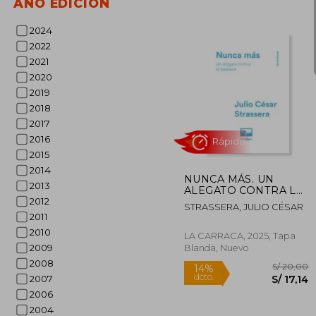
AÑO EDICIÓN
2024
2022
2021
2020
2019
2018
2017
S/
40%
dcto.
2016
S/ 
2015
2014
NUNCA MÁS. UN
2013
ALEGATO CONTRA LA
BARBARIE
2012
STRASSERA, JULIO CÉSAR
2011
2010
LA CARRACA, 2025, Tapa
2009
Blanda, Nuevo
2008
2007
2006
2004