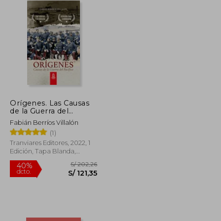
Orígenes. Las Causas
de la Guerra del
Pacífico. Versión Final
Fabián Berríos Villalón
(1)
Tranviares Editores, 2022, 1
Edición, Tapa Blanda,
Nuevo
S/ 195,95
S/ 202,26
40%
dcto.
S/ 88,18
S/ 121,35