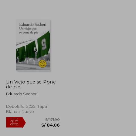
S/ 726,86
S/ 139,17
55%
dcto.
S/ 327,09
S/ 62,63
Un Viejo que se Pone
de pie
Eduardo Sacheri
Debolsillo, 2022, Tapa
Blanda, Nuevo