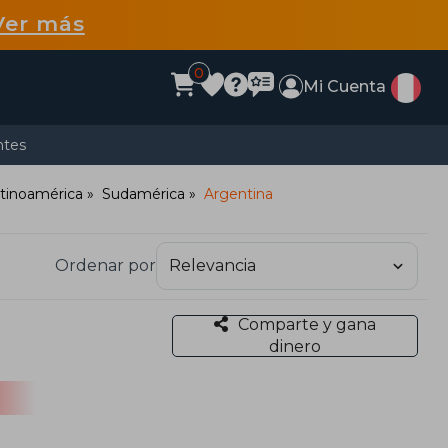
Ver más
0
Mi Cuenta
ntes
atinoamérica
Sudamérica
Argentina
Ordenar por
Comparte y gana
dinero