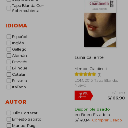
Tapa Blanda Con
Sobrecubierta
IDIOMA
Español
Inglés
Gallego
Alemán
Luna caliente
Francés
Bilingue
Mempo Giardinelli
Catalán
(1)
LOM, 2015, Tapa Blanda,
Euskera
Nuevo
Italiano
AUTOR
Disponible
Usado
Julio Cortazar
en Buen Estado a
Ernesto Sabato
S/ 48,14
.
Comprar Usado
Manuel Puig