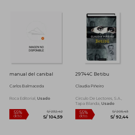
Rápido
 20,00
S/ 142,74
55%
10%
dcto.
dcto.
 17,14
S/ 64,23
manual del canibal
29744C Betibu
Carlos Balmaceda
Claudia Piñeiro
Roca Editorial,
Usado
Circulo De Lectores, S.A.,
Tapa Blanda,
Usado