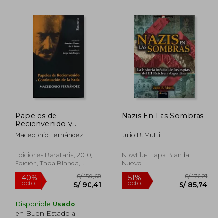
Papeles de
Nazis En Las Sombras
Recienvenido y
 101,94
S/ 232,42
55%
55%
Continuación de la
dcto.
dcto.
Macedonio Fernández
Julio B. Mutti
 61,17
S/ 104,59
Nada
Ediciones Barataria, 2010, 1
Nowtilus, Tapa Blanda,
Edición, Tapa Blanda,
Nuevo
Nuevo
Disponible
Usado
en Buen Estado a