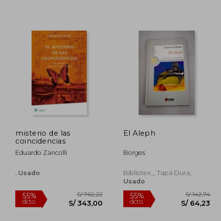
 111,50
S/ 328,03
50%
55%
dcto.
dcto.
66,90
S/ 164,02
misterio de las
El Aleph
coincidencias
Eduardo Zancolli
Borges
,
Usado
Bibliotex.,, Tapa Dura,
Usado