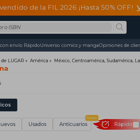
vendido de la FIL 2026 ¡Hasta 50% OFF!
 con envío Rápido
Universo comics y manga
Opiniones de clie
es de LUGAR
América
México, Centroamérica, Sudamérica, L
ina
s
sicos
Nuevo
uevos
Usados
Anticuarios
Rápido