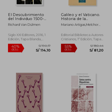
El Descubrimiento
Galileo y el Vaticano.
del Individuo 1500-
Historia de la
1800
Comisión Pontificia
Richard Van Dülmen
Mariano Artigas,Melchor
de Estudio del Caso
S/ 271,46
S/ 148,
55%
55%
Sánchez De Toca
Galileo (1981-1992)
dcto.
dcto.
S/ 122,16
S/ 66,
Siglo XXI Editores, 2016, 1
Editorial Biblioteca Autores
Edición, Tapa Blanda,
Cristianos, 1ª Edición, Tapa
Nuevo
Blanda, Nuevo