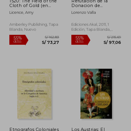
1520: The Field of the
Refutacion de la
Cloth of Gold (en
Donacion de
Inglés)
Constantino
Licence, Amy
Lorenzo Valla
Amberley Publishing, Tapa
Ediciones Akal, 2011, 1
Blanda, Nuevo
Edición, Tapa Blanda,
Nuevo
S/ 171,74
S/ 408,
55%
55%
dcto.
dcto.
S/ 77,28
S/ 183,
Etnografos Coloniales
Los Austrias: El