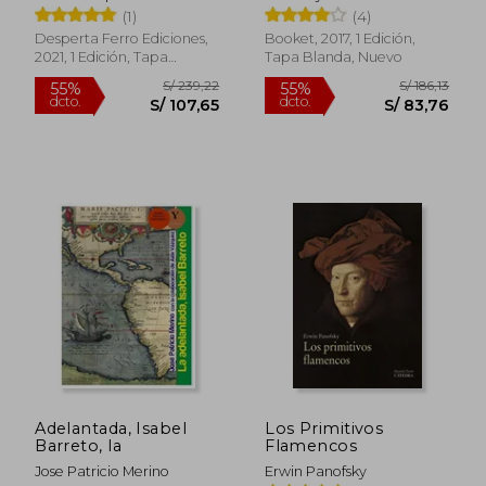
L&Oacute;Pez
(1)
(4)
Desperta Ferro Ediciones,
Booket, 2017, 1 Edición,
2021, 1 Edición, Tapa
Tapa Blanda, Nuevo
Blanda, Nuevo
S/ 191,15
S/ 198
55%
55%
dcto.
dcto.
S/ 86,02
S/ 89,
Adelantada, Isabel
Los Primitivos
Barreto, la
Flamencos
Jose Patricio Merino
Erwin Panofsky