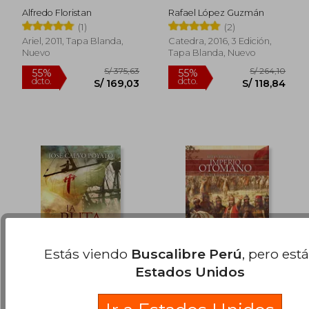
medieval a las
Alfredo Floristan
Rafael López Guzmán
alternativas
S/ 332,78
S/ 148
55%
55%
(1)
(2)
hispanoamericanas
dcto.
dcto.
S/ 149,75
S/ 66,
Ariel, 2011, Tapa Blanda,
Catedra, 2016, 3 Edición,
Nuevo
Tapa Blanda, Nuevo
Estás viendo
Buscalibre Perú
, pero est
Estados Unidos
La Ruta Infinita
Breve Historia del
Imperio Otomano