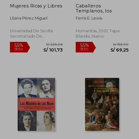
Mujeres Ricas y Libres
Caballeros
Templarios, los
Lliana Pérez Miguel
Ferris E. Lewis
Universidad De Sevilla.
Humanitas, 2001, Tapa
Secretariado De
Blanda, Nuevo
Publicaciones, 2020, 1
Edición, Tapa Blanda,
Nuevo
S/ 366,88
S/ 476,
40%
50%
dcto.
dcto.
S/ 220,13
S/ 238,