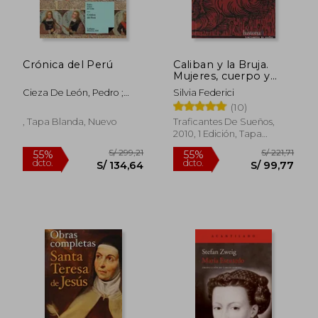
Crónica del Perú
Caliban y la Bruja.
Mujeres, cuerpo y
acumulación
Cieza De León, Pedro ;
Silvia Federici
originaria.
Sáenz De Santa María,
(10)
Carmelo
, Tapa Blanda, Nuevo
Traficantes De Sueños,
2010, 1 Edición, Tapa
Blanda, Nuevo
S/ 299,21
S/ 221
55%
55%