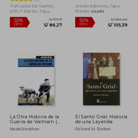
Traficantes De Sueños,
Acento Ediciones, Tapa
2013, 1ª Edición, Tapa
Blanda,
Usado
Blanda, Nuevo
S/ 239,22
S/ 186
55%
55%
dcto.
dcto.
S/ 107,65
S/ 83,
La Otra Historia de la
El Santo Grial: Historia
Guerra de Vietnam (el
de una Leyenda
Viejo Topo)
NealeJonathan
Richard W. Barber