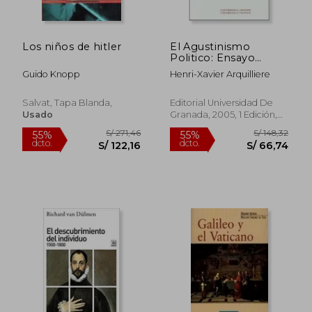
Los niños de hitler
El Agustinismo
S/ 312,06
S/ 174
55%
40%
Politico: Ensayo
dcto.
dcto.
S/ 140,43
S/ 104,
Sobre la Formacion
Guido Knopp
Henri-Xavier Arquilliere
de las Teorias
Politicas en la Edad
Media
Salvat, Tapa Blanda,
Editorial Universidad De
Usado
Granada, 2005, 1 Edición,
Tapa Blanda, Nuevo