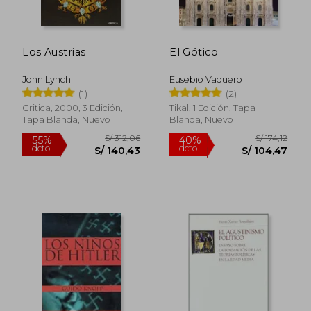
S/ 416,90
S/ 251
55%
55%
dcto.
dcto.
S/ 187,61
S/ 113,
Los Austrias
El Gótico
John Lynch
Eusebio Vaquero
(1)
(2)
Critica, 2000, 3 Edición,
Tikal, 1 Edición, Tapa
Tapa Blanda, Nuevo
Blanda, Nuevo