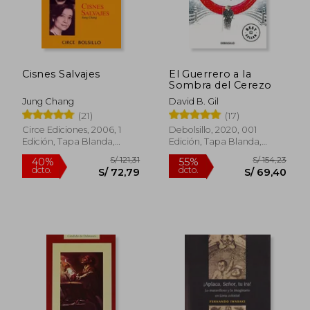
Cisnes Salvajes
El Guerrero a la
Sombra del Cerezo
Jung Chang
David B. Gil
(21)
(17)
Circe Ediciones, 2006, 1
Debolsillo, 2020, 001
Edición, Tapa Blanda,
Edición, Tapa Blanda,
Nuevo
Nuevo
S/ 121,31
S/ 154
40%
55%
dcto.
dcto.
S/ 72,79
S/ 69,