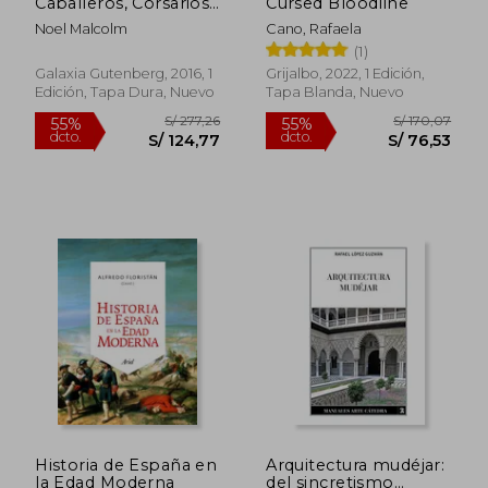
Caballeros, Corsarios,
Cursed Bloodline
dcto.
dcto.
S/ 73,27
S/ 97,
Jesuitas y Espías en el
Noel Malcolm
Cano, Rafaela
Mundo Mediterráneo
(1)
del Siglo xvi
Galaxia Gutenberg, 2016, 1
Grijalbo, 2022, 1 Edición,
Edición, Tapa Dura, Nuevo
Tapa Blanda, Nuevo
Historia de España en
Arquitectura mudéjar:
la Edad Moderna
del sincretismo