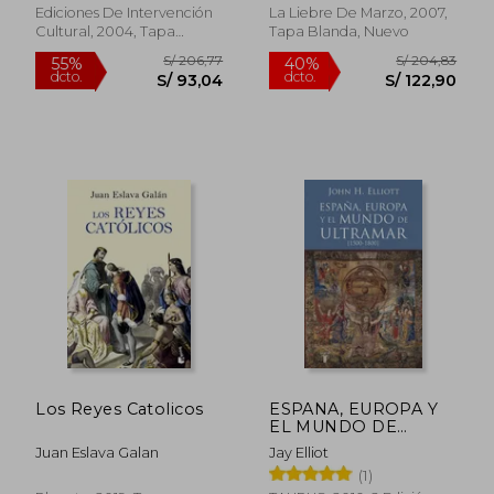
Ediciones De Intervención
La Liebre De Marzo, 2007,
Cultural, 2004, Tapa
Tapa Blanda, Nuevo
Blanda, Nuevo
S/ 190,15
S/ 281,
55%
55%
dcto.
dcto.
S/ 85,57
S/ 126,
Los Reyes Catolicos
ESPANA, EUROPA Y
EL MUNDO DE
ULTRAMAR
Juan Eslava Galan
Jay Elliot
(1)