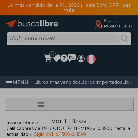
Lo más vendido de la FIL 2026 ¡Hasta 50% OFF!
Ver
más
Enviar a
CERCADO DE LIMA, Lima
0
MENÚ
Libros más vendidos
Libros importados
Libros
=
Ver Filtros
Inicio
Libros
Calificadores de PERÍODO DE TIEMPO
c. 1500 hasta la
actualidad
Siglo XVI, c. 1500-c. 1599