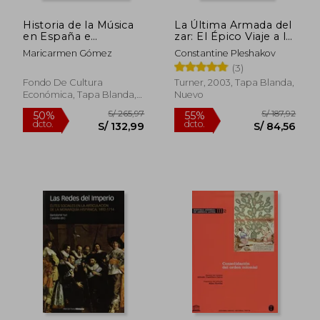
Historia de la Música
La Última Armada del
en España e
zar: El Épico Viaje a la
Hispanoamérica, Vol.
Batalla de Tsushima
Maricarmen Gómez
Constantine Pleshakov
2. De los Reyes
(3)
Católicos a Felipe ii
Fondo De Cultura
Turner, 2003, Tapa Blanda,
Económica, Tapa Blanda,
Nuevo
Nuevo
S/ 200,30
S/ 237,
55%
55%
dcto.
dcto.
S/ 90,13
S/ 106,