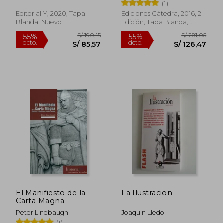
(1)
Editorial Y, 2020, Tapa
Ediciones Cátedra, 2016, 2
Blanda, Nuevo
Edición, Tapa Blanda,
Nuevo
S/ 159,03
S/ 371,
55%
55%
dcto.
dcto.
S/ 71,56
S/ 167,
El Manifiesto de la
La Ilustracion
Carta Magna
Peter Linebaugh
Joaquin Lledo
(1)