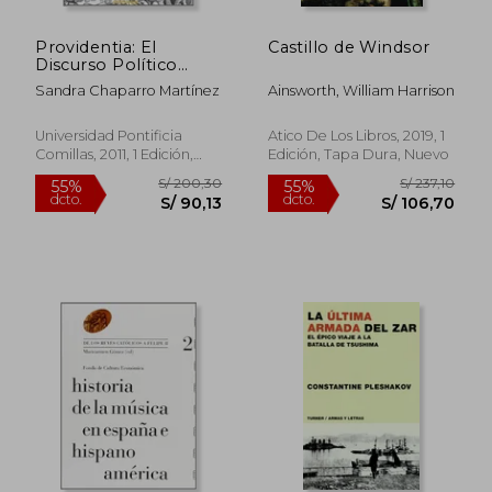
Providentia: El
Castillo de Windsor
Discurso Político
Providencialista
Sandra Chaparro Martínez
Ainsworth, William Harrison
Español de los Siglos
xvi y Xvii (Biblioteca
Comillas, Historia de
Universidad Pontificia
Atico De Los Libros, 2019, 1
las Ideas)
Comillas, 2011, 1 Edición,
Edición, Tapa Dura, Nuevo
Tapa Blanda, Nuevo
S/ 194,41
S/ 198
55%
55%
dcto.
dcto.
S/ 87,48
S/ 89,