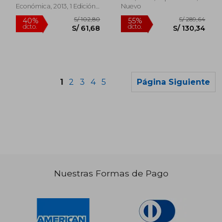
Robert Descimon
Económica, 2013, 1 Edición,
Nuevo
Tapa Blanda, Nuevo
1
2
3
4
5
Página Siguiente
Nuestras Formas de Pago
S/ 206,77
S/ 204,
55%
40%
dcto.
dcto.
S/ 93,04
S/ 122,