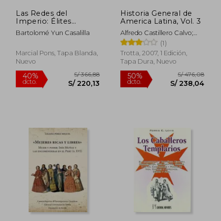
Las Redes del
Historia General de
Imperio: Élites
America Latina, Vol. 3
Sociales en la
Bartolomé Yun Casalilla
Alfredo Castillero Calvo;
Articulación de la
Eds. Allan Kuethe
(1)
Monarquía Hispánica
Marcial Pons, Tapa Blanda,
Trotta, 2007, 1 Edición,
Nuevo
Tapa Dura, Nuevo
S/ 265,97
S/ 187
50%
55%
dcto.
dcto.
S/ 132,99
S/ 84,