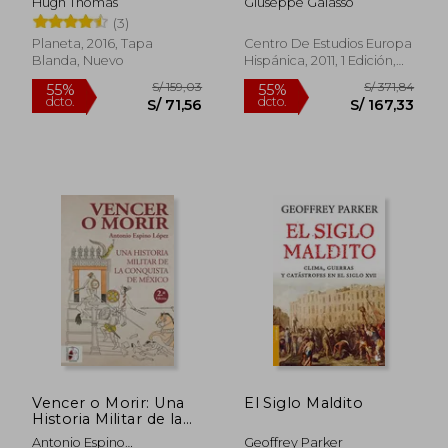
Hugh Thomas
Giuseppe Galasso
(3)
Planeta, 2016, Tapa
Centro De Estudios Europa
Blanda, Nuevo
Hispánica, 2011, 1 Edición,
Tapa Blanda, Nuevo
S/ 375,63
S/ 264,
55%
55%
dcto.
dcto.
S/ 169,03
S/ 118,
Vencer o Morir: Una
El Siglo Maldito
Historia Militar de la
Conquista de México
Antonio Espino
Geoffrey Parker