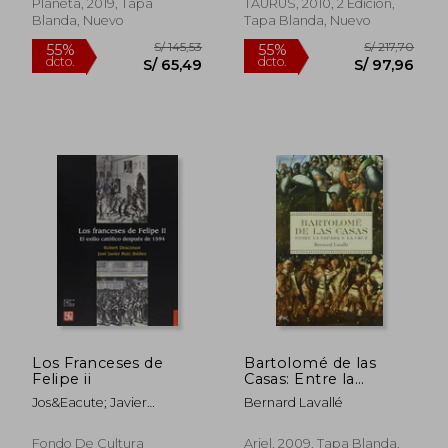
Planeta, 2019, Tapa
TAURUS, 2010, 2 Edición,
Blanda, Nuevo
Tapa Blanda, Nuevo
S/ 191,71
S/ 234,
55%
55%
dcto.
dcto.
S/ 86,27
S/ 105,
Los Franceses de
Bartolomé de las
Felipe ii
Casas: Entre la
Espada y la Cruz
Jos&Eacute; Javier
Bernard Lavallé
(Biografías)
Ru&Iacute;Z
Ib&Aacute;&Ntilde;Ez
Fondo De Cultura
Ariel, 2009, Tapa Blanda,