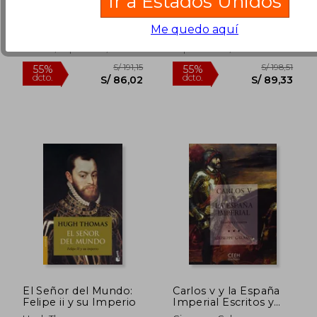
Ir a Estados Unidos
Jose Calvo Poyato
Iván Romero Eladio
Romero
(6)
(1)
Me quedo aquí
Harpercollins, 2019, 1
Nowtilus, 2017, 1 Edición,
Edición, Tapa Dura,
Usado
Tapa Blanda, Nuevo
S/ 277,26
S/ 170,
55%
55%
dcto.
dcto.
S/ 124,77
S/ 76,
El Señor del Mundo:
Carlos v y la España
Felipe ii y su Imperio
Imperial Escritos y
Ensayos