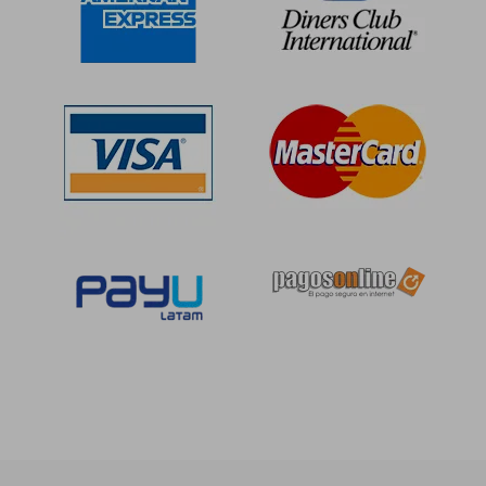
S/ 145,53
S/ 217,
55%
55%
dcto.
dcto.
S/ 65,49
S/ 97,