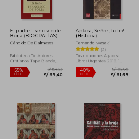
El padre Francisco de
Aplaca, Señor, tu Ira!
Borja (BIOGRAFÍAS)
(Historia)
Cándido De Dalmases
Fernando Iwasaki
(3)
Biblioteca De Autores
Distribuciones Agapea -
Cristianos, Tapa Blanda,
Libros Urgentes, 2018, 1
Nuevo
Edición, Tapa Blanda,
Nuevo
S/ 154,23
S/ 102,
55%
40%
dcto.
dcto.
S/ 69,40
S/ 61,