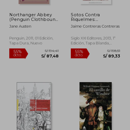
Northanger Abbey
Sotos Contra
(Penguin Clothbound
Riquelmes:
Classics) (en Inglés)
Regidores,
Jane Austen
Jaime Contreras Contreras
Inquisidores y
Criptojudíos (Siglo xxi
de España General)
Penguin, 2011, 01 Edición,
Siglo XXI Editores, 2013, 1ª
Tapa Dura, Nuevo
Edición, Tapa Blanda,
S/ 190,17
S/ 180,
40%
55%
Nuevo
dcto.
dcto.
S/ 114,10
S/ 81,