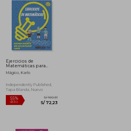
Ejercicios de
Matemáticas para
niños y niñas 7+:
Mágico, Karlo
Divertido libro con
problemas de
Matemáticas para
Independently Published,
niños(as). Practicar en
Tapa Blanda, Nuevo
casa: suma, resta,
multipli
S/ 147,54
S/ 160,51
55%
dcto.
S/ 66,39
S/ 72,23