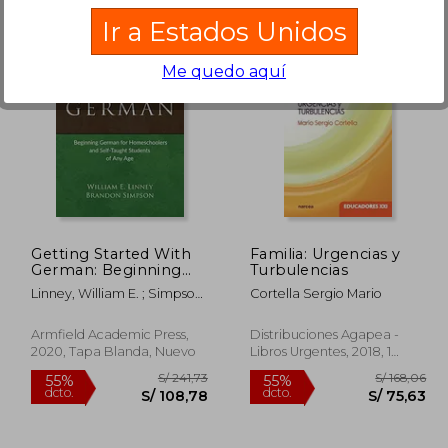
Ir a Estados Unidos
Me quedo aquí
203,97
S/ 161,70
55%
55%
dcto.
dcto.
91,79
S/ 72,77
Getting Started With
Familia: Urgencias y
German: Beginning
Turbulencias
German for
Linney, William E. ; Simpson,
Cortella Sergio Mario
Homeschoolers and
Brandon
Self-Taught Students
of any age (en Inglés)
Armfield Academic Press,
Distribuciones Agapea -
2020, Tapa Blanda, Nuevo
Libros Urgentes, 2018, 1
Edición, Tapa Blanda,
Nuevo