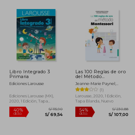
Libro Integrado 3
Las 100 Reglas de oro
Primaria
del Método
S/ 215,69
55%
55%
Montessori
dcto.
dcto.
Ediciones Larousse
Jeanne-Marie Paynel;
64,57
S/ 97,06
Violaine Perrault
(1)
Ediciones Larousse (MX),
Larousse, 2020, 1 Edición,
2020, 1 Edición, Tapa
Tapa Blanda, Nuevo
Blanda, Nuevo