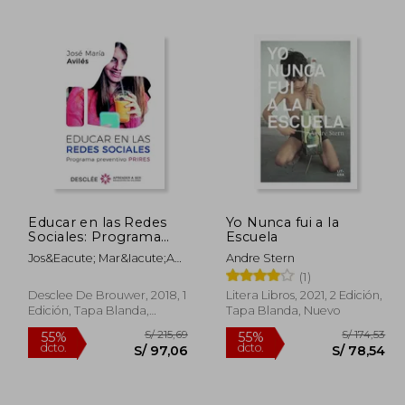
 115,90
S/ 241,73
55%
55%
dcto.
dcto.
69,54
S/ 108,78
Educar en las Redes
Yo Nunca fui a la
Sociales: Programa
Escuela
Preventivo Prires
Jos&Eacute; Mar&Iacute;A
Andre Stern
Avil&Eacute;S
(1)
Mart&Iacute;Nez
Desclee De Brouwer, 2018, 1
Litera Libros, 2021, 2 Edición,
Edición, Tapa Blanda,
Tapa Blanda, Nuevo
Nuevo