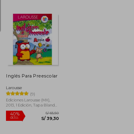
S/ 165,44
S/ 219,62
55%
dcto.
S/ 74,45
S/ 98,83
Inglés Para Preescolar
Larousse
(9)
Ediciones Larousse (MX),
2013, 1 Edición, Tapa Blanda,
Nuevo