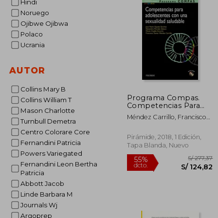
Hindi
Noruego
Ojibwe Ojibwa
Polaco
Ucrania
AUTOR
Collins Mary B
Programa Compas.
Collins William T
Competencias Para
Mason Charlotte
Adolescentes con una
Méndez Carrillo, Francisco
Sexualidad Saludable
Turnbull Demetra
Xavier,Orgilés Amorós,
Centro Colorare Core
Mireia,Morales Sabuco,
Pirámide, 2018, 1 Edición,
Alexandra,Espada Sánchez,
Fernandini Patricia
Tapa Blanda, Nuevo
José Pedro
Powers Variegated
Fernandini Leon Bertha
Patricia
Abbott Jacob
Linde Barbara M
Journals Wj
Argoprep