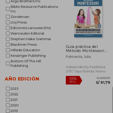
Argo Brothers Inc
Biblio Resource Publications
Inc
S/ 
55%
Zondervan
dcto.
S/ 
Ltoj Press
Ediciones Larousse (Mx)
Wanceulen Editorial
Stephen Hake Grammar
Blackmer Press
Guía práctica del
Hillside Education
Método Montessori:
Con más de 100
Kessinger Publishing
Palmarola, Julia
actividades para hacer
Bottom Of The Hill
en casa de 0 a 6 años
Publishing
Independently Published,
2017, Tapa Blanda, Nuevo
AÑO EDICIÓN
2023
2022
2021
2020
2019