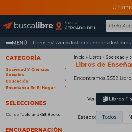
Últim
Enviar a
CERCADO DE LIMA, Lima
MENÚ
Libros más vendidos
Libros importados
Libros
Inicio
Libros
Sociedad y c
CATEGORÍA
Libros de Enseña
Sociedad Y Ciencias
Sociales
Encontramos 3.552 Libro
Educación
Enseñanza En El Hogar
Ver:
Libros Fí
SELECCIONES
Coffee Table and Gift Books
Estado:
Todos
N
ENCUADERNACIÓN