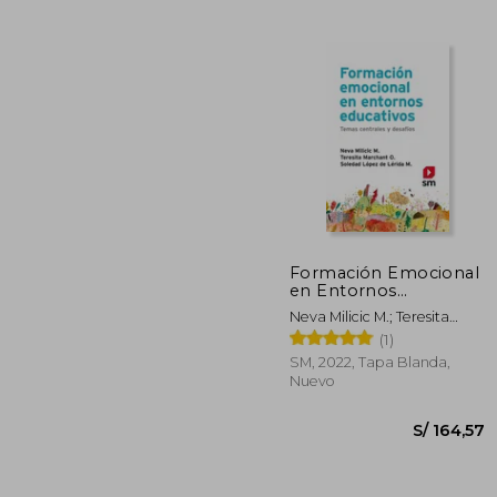
S/
40%
dcto.
S/ 
Formación Emocional
en Entornos
Educativos. Temas
Neva Milicic M.; Teresita
Centrales y Desafíos
Marchant O.; Soledad
(1)
López De Lérida M.
SM, 2022, Tapa Blanda,
Nuevo