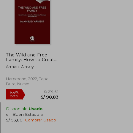
S/ 255,25
S/ 197,06
55%
dcto.
S/ 114,86
S/ 88,68
The Wild and Free
Family: How to Create
a Home Full of
Arment Ainsley
Wonder, Adventure,
and Connection (en
Inglés)
Harperone, 2022, Tapa
Dura, Nuevo
Disponible
Usado
en Buen Estado a
S/ 53,80
.
Comprar Usado