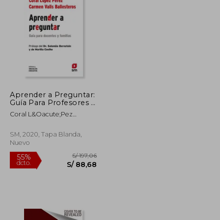
S/ 115,90
S/ 55,42
40%
dcto.
S/ 69,54
S/ 33,25
Aprender a Preguntar:
Guía Para Profesores y
Familias (Biblioteca
Coral L&Oacute;Pez
Innovación Educativa)
P&Eacute;Rez; Carmen
Valls Ballesteros
SM, 2020, Tapa Blanda,
Nuevo