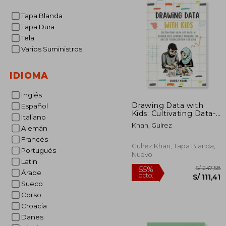
Tapa Blanda
Tapa Dura
Tela
Varios Suministros
IDIOMA
Inglés
Drawing Data with
Español
Kids: Cultivating Data-
Italiano
Literacy: A Screen-
Khan, Gulrez
Alemán
Free Journey through
the Art of Visualization
Francés
for Kids (en Inglés)
Gulrez Khan, Tapa Blanda,
Portugués
Nuevo
Latin
Árabe
Sueco
Corso
Croacia
S/
55%
Danes
dcto.
S/ 