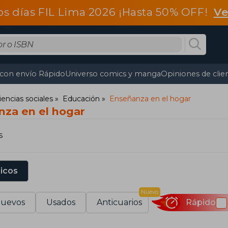
os días FIL Lima 2026 ¡Hasta 50% OFF!
Ve
 con envío Rápido
Universo comics y manga
Opiniones de clie
iencias sociales
Educación
Enseñanza en el hogar
nza en el hogar
s
sicos
Nuevo
uevos
Usados
Anticuarios
Rápido