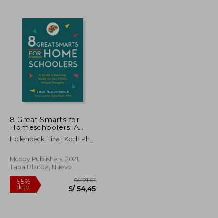
S/ 168,06
S/ 65,50
40%
dcto.
S/ 75,63
S/ 39,30
8 Great Smarts for
Homeschoolers: A
Guide to Teaching
Hollenbeck, Tina ; Koch Phd,
Based on Your Child'S
Kathy
Unique Strengths (en
Inglés)
Moody Publishers, 2021,
Tapa Blanda, Nuevo