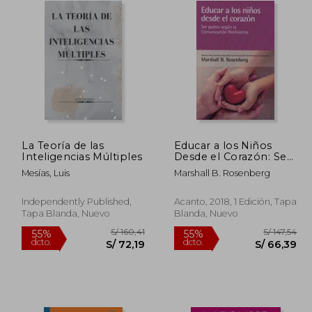
La Teoría de las
Educar a los Niños
Inteligencias Múltiples
Desde el Corazón: Ser
Padres Según la
Mesías, Luis
Marshall B. Rosenberg
Comunicación no
Violenta
Independently Published,
Acanto, 2018, 1 Edición, Tapa
Tapa Blanda, Nuevo
Blanda, Nuevo
 247,58
S/ 160,41
55%
55%
dcto.
dcto.
111,41
S/ 72,19