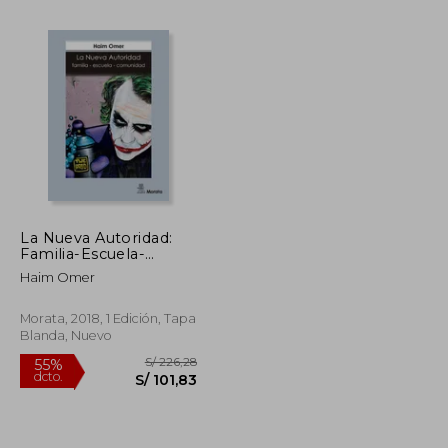
La Nueva Autoridad:
Familia-Escuela-
S/ 174,53
S/ 121,01
55%
Comunidad
dcto.
Haim Omer
S/ 78,54
S/ 54,45
Morata, 2018, 1 Edición, Tapa
Blanda, Nuevo