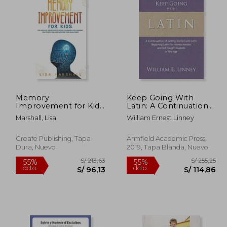
 277,37
S/ 166,40
55%
40%
dcto.
dcto.
24,82
S/ 74,88
Memory
Keep Going With
Improvement for Kids:
Latin: A Continuation
The Greatest
of Getting Started
Marshall, Lisa
William Ernest Linney
Collection of Proven
With Latin: Beginning
Techniques for
Latin for
Expanding Your Child's
Homeschoolers and
Creafe Publishing, Tapa
Armfield Academic Press,
Mind and Boosting
Self-Taught Students
Dura, Nuevo
2019, Tapa Blanda, Nuevo
Their Brain Power (1)
of any age (en Inglés)
(Montessori
Parenting) (en Inglés)