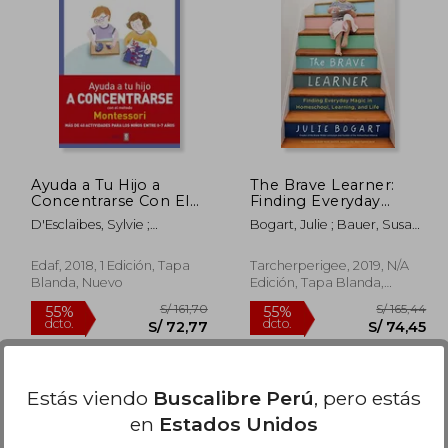
205,98
S/ 213,63
55%
55%
dcto.
dcto.
92,69
S/ 96,13
Ayuda a Tu Hijo a
The Brave Learner:
Concentrarse Con El
Finding Everyday
Metodo Montessori
Magic in Homeschool,
D'Esclaibes, Sylvie ;
Bogart, Julie ; Bauer, Susan
Learning, and Life (en
D'Esclaibes, Noemi
Wise
Inglés)
Edaf, 2018, 1 Edición, Tapa
Tarcherperigee, 2019, N/A
Blanda, Nuevo
Edición, Tapa Blanda,
Nuevo
Estás viendo
Buscalibre Perú
, pero estás
en
Estados Unidos