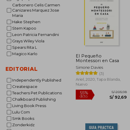
S/
55%
Carbonero Celis Carmen
dcto.
S/ 1
Canizares Marquez Jose
Maria
Hake Stephen
Stem Kapoo
Leon Patricia Fernandini
Grays Wiley Viola
Spears Rita L
Magico Karlo
El Pequeño
Montessori en Casa
Simone Davies
EDITORIAL
(3)
Ariel, 2020, Tapa Blanda,
Independently Published
Nuevo
Createspace
Teachers Pet Publications
Chalkboard Publishing
Living Book Press
Lulu Com
Smk Books
Zonderkidz