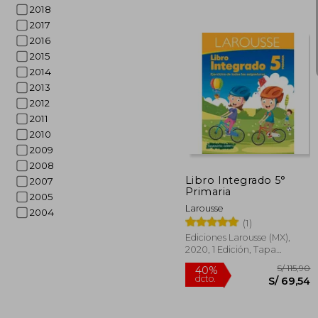
2018
2017
2016
2015
S/ 
55%
2014
dcto.
S/ 
2013
2012
2011
2010
2009
2008
Libro Integrado 5°
2007
Primaria
2005
Larousse
2004
(1)
Ediciones Larousse (MX),
2020, 1 Edición, Tapa
Blanda, Nuevo