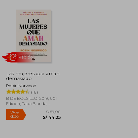
S/ 155,58
S/ 59,00
25%
dcto.
S/ 70,01
S/ 44,25
Las mujeres que aman
demasiado
Robin Norwood
(18)
Rápido
B DE BOLSILLO, 2019, 001
Edición, Tapa Blanda,
Nuevo