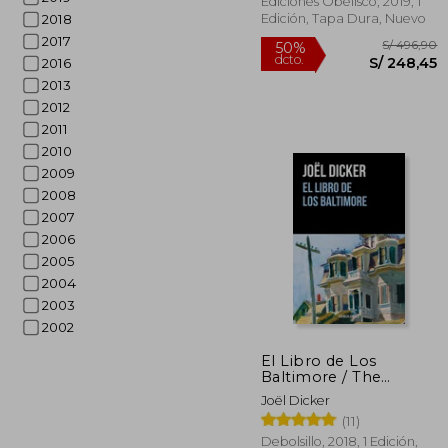
Ediciones Obelisco, 2019, 1
Edición, Tapa Dura, Nuevo
2018
2017
2016
2013
2012
2011
2010
2009
2008
2007
2006
2005
2004
2003
2002
S/ 
50%
El Libro de Los
dcto.
S/ 2
Baltimore / The
Baltimore Boys
Joël Dicker
(11)
Debolsillo, 2018, 1 Edición,