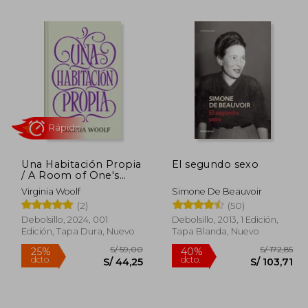
170,07
S/ 141,40
55%
55%
dcto.
dcto.
76,53
S/ 63,63
Una Habitación Propia
El segundo sexo
/ A Room of One's
Own
Virginia Woolf
Simone De Beauvoir
(2)
(50)
Rápido
Debolsillo, 2024, 001
Debolsillo, 2013, 1 Edición,
Edición, Tapa Dura, Nuevo
Tapa Blanda, Nuevo