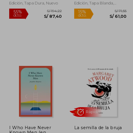
Edición, Tapa Dura, Nuevo
Edición, Tapa Blanda,
Nuevo
 145,93
S/ 194,22
55%
15%
dcto.
dcto.
65,67
S/ 87,40
I Who Have Never
La semilla de la bruja
Known Men (en