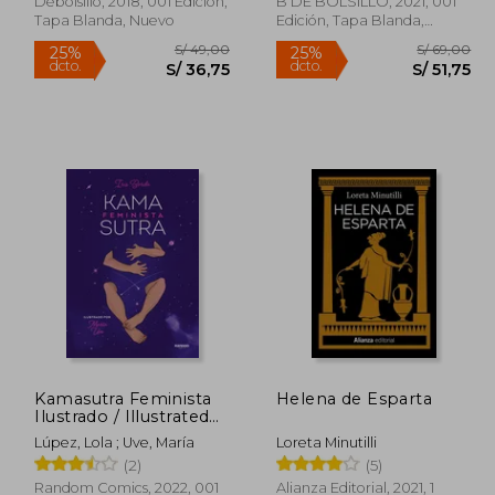
Debolsillo, 2018, 001 Edición,
B DE BOLSILLO, 2021, 001
Tapa Blanda, Nuevo
Edición, Tapa Blanda,
Nuevo
Rápido
Rápido
496,90
S/ 49,00
25%
25%
Kamasutra Feminista
Helena de Esparta
dcto.
dcto.
48,45
S/ 36,75
Ilustrado / Illustrated
Feminist Kamasutra
Lúpez, Lola ; Uve, María
Loreta Minutilli
(2)
(5)
Random Comics, 2022, 001
Alianza Editorial, 2021, 1