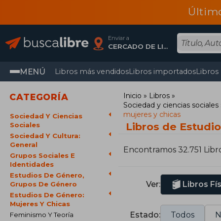
Últim
Enviar a
CERCADO DE LIMA, Lima
MENÚ
Libros más vendidos
Libros importados
Libros
Inicio
Libros
CATEGORÍA
Sociedad y ciencias sociales
mujeres y chicas
Sociedad Y Ciencias
Libros de Estudi
Sociales
Sociedad Y Cultura:
General
Encontramos 32.751 Libr
Grupos Sociales E
Identidades
Estudios De Género,
Ver:
Libros Fí
Grupos De Género
Estudios De Género:
Mujeres Y Chicas
Estado:
Todos
N
Feminismo Y Teoría