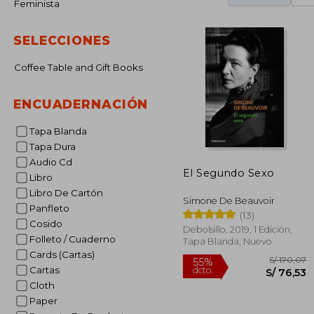
Feminista
SELECCIONES
Coffee Table and Gift Books
ENCUADERNACIÓN
Tapa Blanda
Tapa Dura
Audio Cd
El Segundo Sexo
Libro
Libro De Cartón
Simone De Beauvoir
Panfleto
(13)
Cosido
Debolsillo, 2019, 1 Edición,
Folleto / Cuaderno
Tapa Blanda, Nuevo
Cards (Cartas)
Cartas
Cloth
Paper