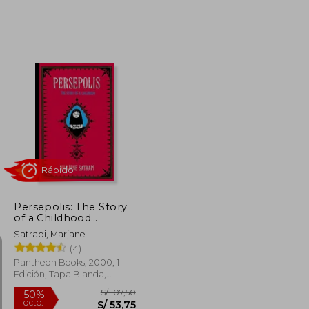
S/ 161,70
S/ 199,29
55%
dcto.
S/ 72,77
S/ 89,68
Persepolis: The Story
of a Childhood
(Pantheon Graphic
Satrapi, Marjane
Library) (en Inglés)
(4)
Pantheon Books, 2000, 1
Edición, Tapa Blanda,
Nuevo