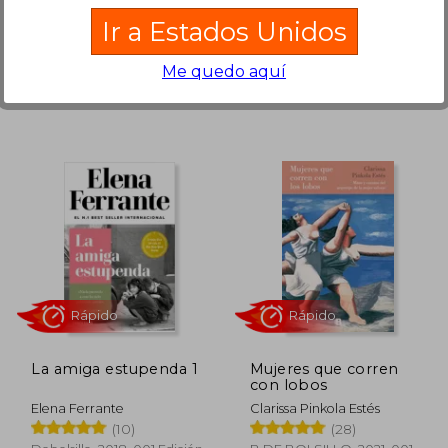
Aman los Libros)
Ir a Estados Unidos
Disponible
Usado
en Buen Estado a
Me quedo aquí
S/ 132,34
.
Comprar Usado
 198,62
S/ 303,69
55%
55%
dcto.
dcto.
89,38
S/ 136,66
La amiga estupenda 1
Mujeres que corren
con lobos
Elena Ferrante
Clarissa Pinkola Estés
(10)
(28)