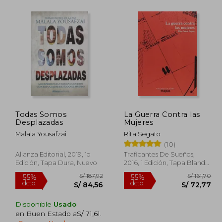
 101,34
S/ 59,00
25%
40%
dcto.
dcto.
60,80
S/ 44,25
Todas Somos
La Guerra Contra las
Desplazadas
Mujeres
Malala Yousafzai
Rita Segato
(10)
Alianza Editorial, 2019, 1o
Traficantes De Sueños,
Edición, Tapa Dura, Nuevo
2016, 1 Edición, Tapa Blanda,
Nuevo
Disponible
Usado
en Buen Estado a
S/ 71,61
.