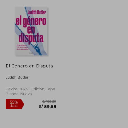
S/ 172,85
S/ 59,00
25%
dcto.
S/ 103,71
S/ 44,25
El Genero en Disputa
Judith Butler
Paidós, 2023, 1 Edición, Tapa
Blanda, Nuevo