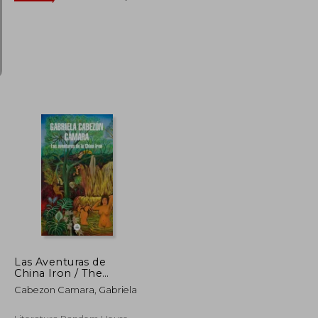
Rápido
S/ 189,39
S/ 107,50
50%
dcto.
S/ 85,22
S/ 53,75
Las Aventuras de
China Iron / The
Adventures of China
Cabezon Camara, Gabriela
Iron