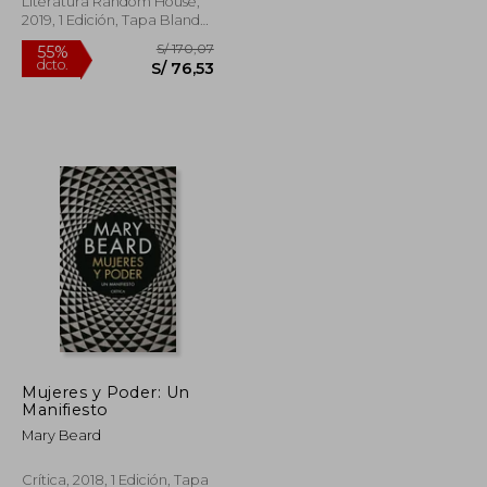
Literatura Random House,
2019, 1 Edición, Tapa Blanda,
Nuevo
S/ 69,00
S/ 170,07
55%
Mujeres y Poder: Un
dcto.
S/ 51,75
S/ 76,53
Manifiesto
Mary Beard
Crítica, 2018, 1 Edición, Tapa