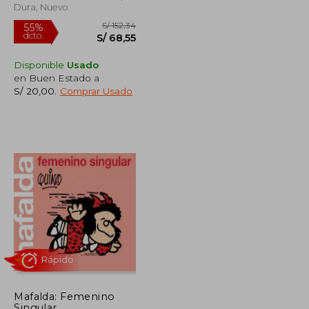
Dura, Nuevo
Disponible
Usado
en Buen Estado a
S/ 20,00
.
Comprar Usado
S/ 71,55
S/ 152,34
55%
dcto.
S/ 61,00
S/ 68,55
Mafalda: Femenino
Singular