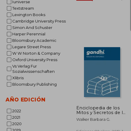
Iuniverse
Textstream
Lexington Books
Cambridge University Press
Simon And Schuster
Harper Perennial
Bloomsbury Academic
Legare Street Press
W W Norton & Company
Oxford University Press
S/
55%
Vs Verlag Fur
dcto.
S/ 
Sozialwissenschaften
Xlibris
Bloomsbury Publishing
AÑO EDICIÓN
Enciclopedia de los
2022
Mitos y Secretos de la
Mujer
2021
Walker Barbara G.
2020
2019