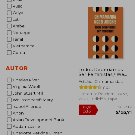
Ruso
Oriya
S/
40%
Latin
dcto.
S/ 
Árabe
Noruego
Tamil
Vietnamita
Corea
AUTOR
Todos Deberíamos
Ser Feministas / We
Should All Be
Charles River
Adichie, Chimamanda
Feminists
Virginia Woolf
Ngozi
(14)
John Stuart Mill
Literatura Random House,
2020, 1 Edición, Tapa
Wollstonecraft Mary
Blanda, Nuevo
Isabel Allende
Anon
Asian Development Bank
Addams Jane
Charlotte Perkins Gilman