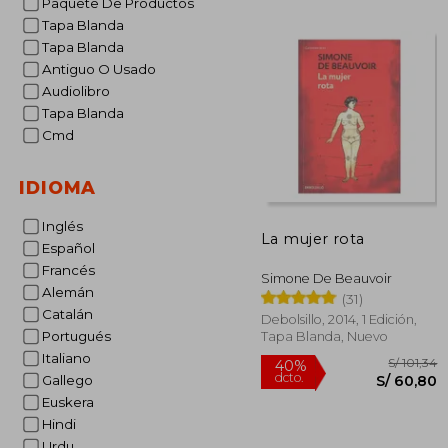
Paquete De Productos
S/ 
55%
Tapa Blanda
dcto.
S/ 
Tapa Blanda
Antiguo O Usado
Audiolibro
Tapa Blanda
Cmd
IDIOMA
Inglés
La mujer rota
Español
Francés
Simone De Beauvoir
Alemán
(31)
Catalán
Debolsillo, 2014, 1 Edición,
Portugués
Tapa Blanda, Nuevo
Italiano
Gallego
Euskera
Hindi
Urdu