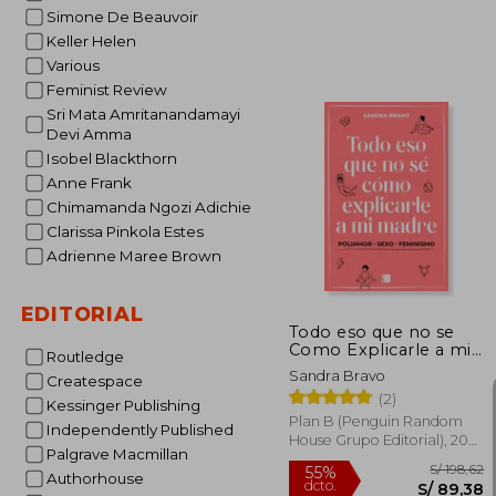
Simone De Beauvoir
Keller Helen
Various
Feminist Review
S/
55%
Sri Mata Amritanandamayi
dcto.
S/
Devi Amma
Isobel Blackthorn
Anne Frank
Chimamanda Ngozi Adichie
Clarissa Pinkola Estes
Adrienne Maree Brown
EDITORIAL
Todo eso que no se
Como Explicarle a mi
Routledge
Madre
Sandra Bravo
Createspace
(2)
Kessinger Publishing
Plan B (Penguin Random
Independently Published
House Grupo Editorial), 2021,
Palgrave Macmillan
1 Edición, Tapa Blanda,
Nuevo
Authorhouse