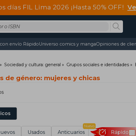
os días FIL Lima 2026 ¡Hasta 50% OFF!
Ve
 con envío Rápido
Universo comics y manga
Opiniones de clie
Sociedad y cultura: general
Grupos sociales e identidades
os de género: mujeres y chicas
os
sicos
Nuevo
uevos
Usados
Anticuarios
Rápido