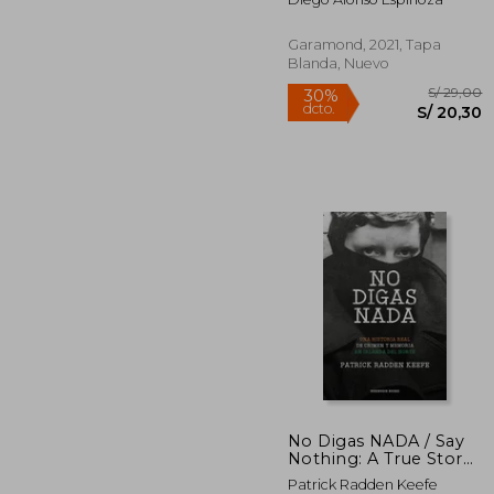
Garamond, 2021, Tapa
Blanda, Nuevo
Rápido
S/
30%
No Digas NADA / Say
dcto.
S/ 
Nothing: A True Story
of Murder and
Patrick Radden Keefe
Memory in Northern