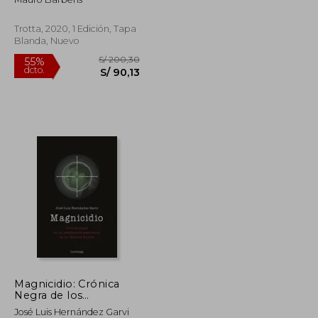
Trotta, 2020, 1 Edición, Tapa
Blanda, Nuevo
S/ 266,77
S/ 200,30
55%
Magnicidio: Crónica
dcto.
S/ 120,05
S/ 90,13
Negra de los
Presidentes
José Luis Hernández Garvi
Asesinados de los