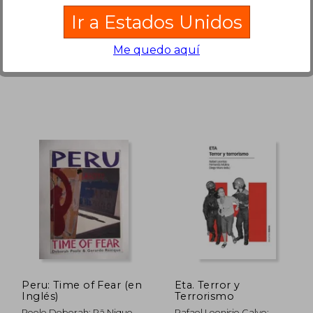
Ir a Estados Unidos
Me quedo aquí
238,83
S/ 147,87
55%
55%
dcto.
dcto.
19,42
S/ 66,54
Peru: Time of Fear (en
Eta. Terror y
Inglés)
Terrorismo
Poole Deborah; Rã Nique
Rafael Leonisio Calvo;