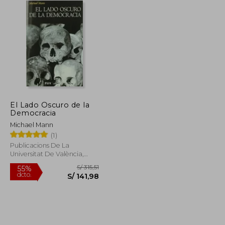
El Lado Oscuro de la
Democracia
Michael Mann
(1)
Publicacions De La
Universitat De València,
2009, 1 Edición, Tapa
Blanda, Nuevo
S/ 123,66
S/ 315,51
55%
dcto.
S/ 74,20
S/ 141,98