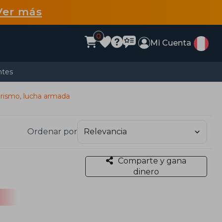
Ver más
0
Mi Cuenta
ntes
orismo, lucha armada
Ordenar por
Comparte y gana
dinero