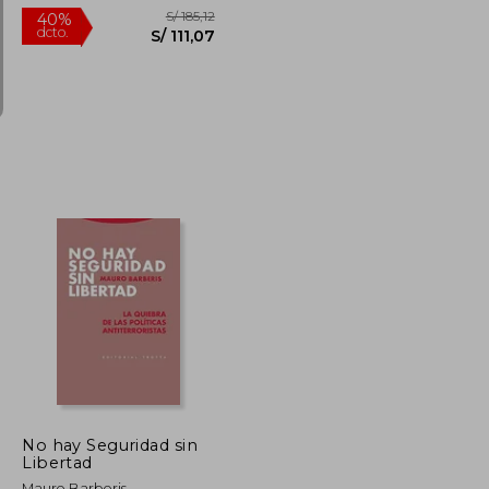
S/ 111,74
S/ 185,12
40%
dcto.
S/ 50,28
S/ 111,07
No hay Seguridad sin
Libertad
Mauro Barberis