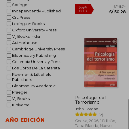
Springer
Independently Published
Crc Press
Lexington Books
Oxford University Press
Vij Books India
Authorhouse
Cambridge University Press
Bloomsbury Publishing
Columbia University Press
S
55%
Los Libros De La Catarata
dcto.
S/ 
Rowman & Littlefield
Publishers
Bloomsbury Academic
Praeger
Psicologia del
Vij Books
Terrorismo
Iuniverse
John Horgan
(2)
AÑO EDICIÓN
Gedisa, 2006, 1 Edición,
Tapa Blanda, Nuevo