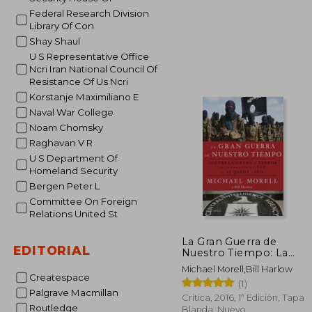
Federal Research Division
Library Of Con
Shay Shaul
U S Representative Office
S/ 
Ncri Iran National Council Of
55%
dcto.
S/ 1
Resistance Of Us Ncri
Korstanje Maximiliano E
Naval War College
Noam Chomsky
Raghavan V R
U S Department Of
Homeland Security
Bergen Peter L
Committee On Foreign
Relations United St
La Gran Guerra de
EDITORIAL
Nuestro Tiempo: La
Guerra Contra el
Michael Morell,Bill Harlow
Terror Contada Desde
Createspace
(1)
Dentro de la Cia, de al
Palgrave Macmillan
Qaeda a Isis
Crítica, 2016, 1ª Edición, Tapa
Routledge
Blanda, Nuevo