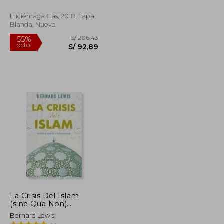
Estados Unidos
(Enigmas y
Luciérnaga Cas, 2018, Tapa
Conspiraciones)
Blanda, Nuevo
La Crisis Del Islam
(sine Qua Non)
(spanish Edition)
S/ 162,93
S/ 206,43
Bernard Lewis
55%