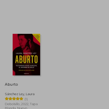
S/ 143,34
S/ 169,30
55%
dcto.
S/ 86,01
S/ 76,18
Aburto
Sánchez Ley, Laura
(1)
Debolsillo, 2022, Tapa
Blanda, Nuevo