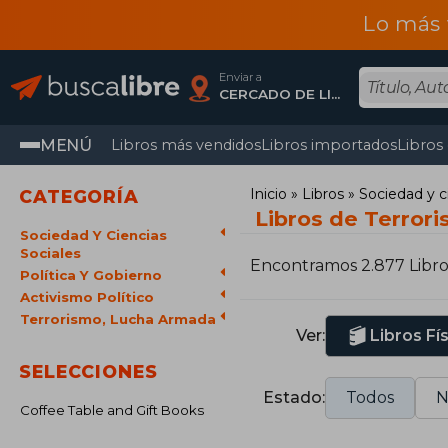
Lo más 
Enviar a
CERCADO DE LIMA, Lima
MENÚ
Libros más vendidos
Libros importados
Libros
Inicio
Libros
Sociedad y c
CATEGORÍA
Libros de Terror
Sociedad Y Ciencias
Sociales
Encontramos 2.877 Libro
Política Y Gobierno
Activismo Político
Terrorismo, Lucha Armada
Ver:
Libros Fí
SELECCIONES
Estado:
Todos
N
Coffee Table and Gift Books