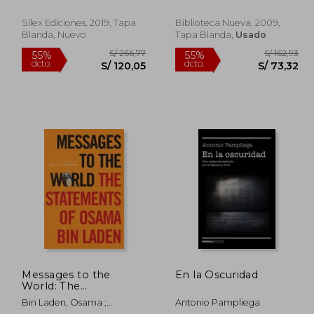
Jos&Eacute; Manuel
Uriburu (1930) a la
Azcona; Matteo Re
Dictadura Militar (1976-
Sílex Ediciones, 2019, Tapa
Biblioteca Nueva, 2009,
1983). Una Visión
Blanda, Nuevo
Tapa Blanda,
Usado
Bilateral
Messages to the
En la Oscuridad
World: The
Statements of Osama
230,52
S/ 266,77
Bin Laden, Osama ;
Antonio Pampliega
55%
55%
Bin Laden (en Inglés)