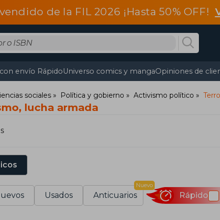
vendido de la FIL 2026 ¡Hasta 50% OFF!
 con envío Rápido
Universo comics y manga
Opiniones de clie
iencias sociales
Política y gobierno
Activismo político
Terr
ismo, lucha armada
s
sicos
Nuevo
uevos
Usados
Anticuarios
Rápido