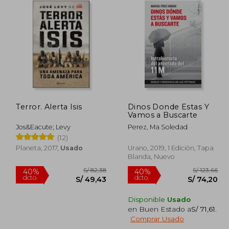
Terror. Alerta Isis
Dinos Donde Estas Y
Vamos a Buscarte
Jos&Eacute; Levy
Perez, Ma Soledad
(12)
Planeta, 2017,
Usado
Urano, 2019, 1 Edición, Tapa
Blanda, Nuevo
Disponible
Usado
en Buen Estado a
S/ 71,61
.
 55,00
S/ 82,38
40%
40%
Comprar Usado
dcto.
dcto.
46,75
S/ 49,43