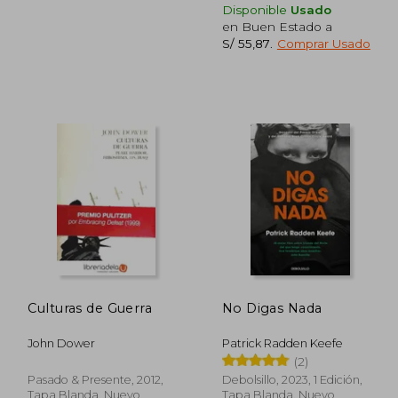
Disponible
Usado
en Buen Estado a
S/ 55,87
.
Comprar Usado
230,52
S/ 33,00
10%
40%
dcto.
dcto.
03,74
S/ 29,70
Culturas de Guerra
No Digas Nada
John Dower
Patrick Radden Keefe
(2)
Pasado & Presente, 2012,
Debolsillo, 2023, 1 Edición,
Tapa Blanda, Nuevo
Tapa Blanda, Nuevo