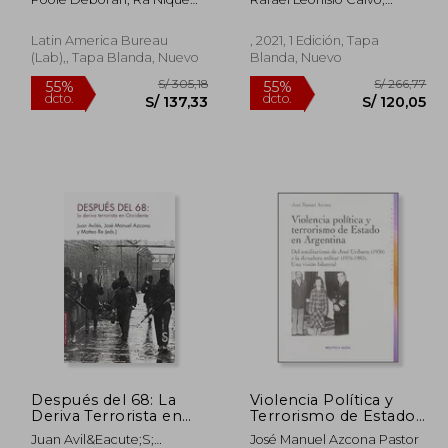
Gerardo
Fernando Molina Aparicio;
Diego Muro Ruiz
Latin America Bureau
, 2021, 1 Edición, Tapa
(Lab),, Tapa Blanda, Nuevo
Blanda, Nuevo
 29,00
S/ 305,18
55%
55%
Después del 68: La
Violencia Política y
dcto.
dcto.
20,30
S/ 137,33
Deriva Terrorista en
Terrorismo de Estado
Occidente (Sílex
en Argentina. Del
Juan Avil&Eacute;S;
José Manuel Azcona Pastor
Universidad)
Totalitarismo de José