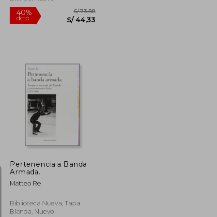
S/ 160,59
S/ 73,88
40%
dcto.
S/ 72,27
S/ 44,33
Pertenencia a Banda
Armada.
Matteo Re
Biblioteca Nueva, Tapa
Blanda, Nuevo