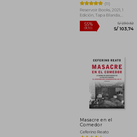
(11)
Ireland
Reservoir Books, 2021, 1
Edición, Tapa Blanda,
Nuevo
Masacre en el
Comedor
S/ 
Ceferino Reato
55%