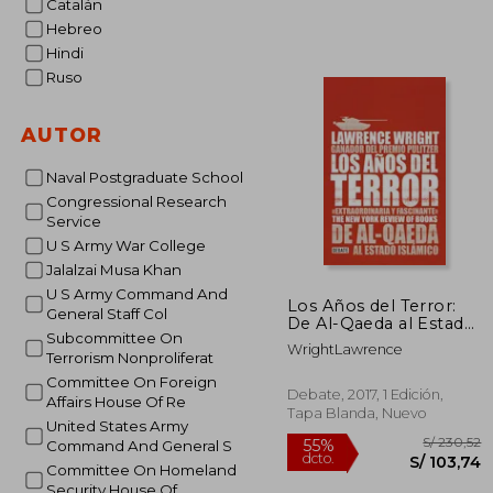
Catalán
Hebreo
Hindi
Ruso
AUTOR
Naval Postgraduate School
Congressional Research
Service
U S Army War College
Jalalzai Musa Khan
U S Army Command And
Los Años del Terror:
General Staff Col
De Al-Qaeda al Estado
Subcommittee On
Islamico
WrightLawrence
Terrorism Nonproliferat
Committee On Foreign
Debate, 2017, 1 Edición,
Affairs House Of Re
Tapa Blanda, Nuevo
United States Army
Command And General S
Committee On Homeland
Security House Of