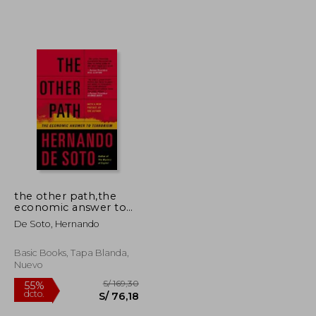
the other path,the
economic answer to
terrorism (en Inglés)
De Soto, Hernando
Basic Books, Tapa Blanda,
Nuevo