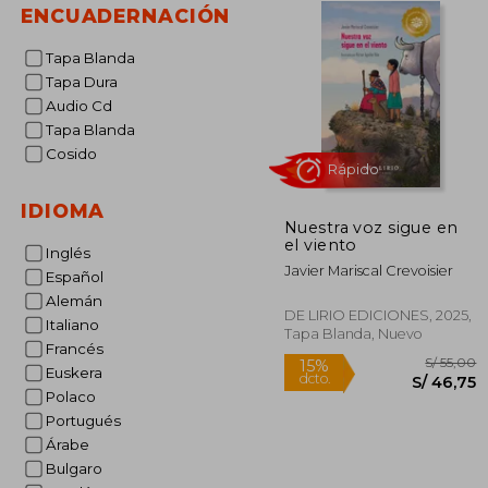
ENCUADERNACIÓN
Tapa Blanda
Tapa Dura
Audio Cd
Tapa Blanda
Cosido
IDIOMA
Nuestra voz sigue en
Rápido
el viento
Inglés
Javier Mariscal Crevoisier
Español
Alemán
DE LIRIO EDICIONES, 2025,
Italiano
Tapa Blanda, Nuevo
Francés
Euskera
Polaco
Portugués
Árabe
S/
15%
Bulgaro
dcto.
S/ 