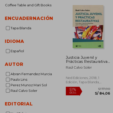
Coffee Table and Gift Books
ENCUADERNACIÓN
Tapa Blanda
IDIOMA
Español
Justicia Juvenil y
Prácticas Restaurativas:
AUTOR
Trazos Para el Diseño
Raúl Calvo Soler
de Programas y Para
su Implementación
Abran Fernandez Murcia
Ned Ediciones, 2018, 1
Paulo Lins
Edición, Tapa Blanda,
Perez Munoz Mari Sol
Nuevo
Raul Calvo Soler
EDITORIAL
S/
51%