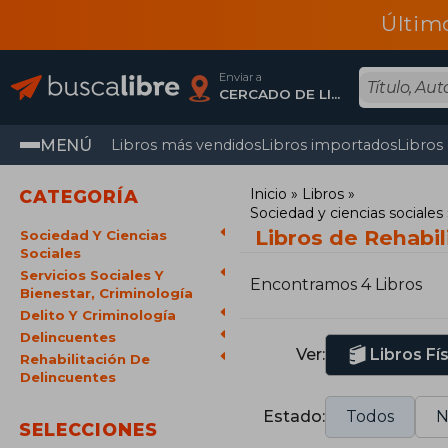
Últim
Enviar a
CERCADO DE LIMA, Lima
MENÚ
Libros más vendidos
Libros importados
Libros
Inicio
Libros
CATEGORÍA
Sociedad y ciencias sociales
Libros de Rehabil
Sociedad Y Ciencias
Sociales
Servicios Sociales Y
Encontramos 4 Libros
Bienestar, Criminología
Delito Y Criminología
Delincuentes
Ver:
Libros Fí
Rehabilitación De
Delincuentes
Estado:
Todos
N
SELECCIONES