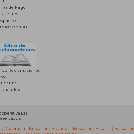
ar
rmas de Pago
 Clientes
espacho
edes Sociales
o de Reclamaciones
res
a Lectura
omendados
Cooperativa Las
Reservados.
bre Colombia
|
Buscalibre Ecuador
|
Buscalibre España
|
Buscalib