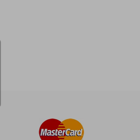
dcto.
S/ 93,04
S/ 71,61