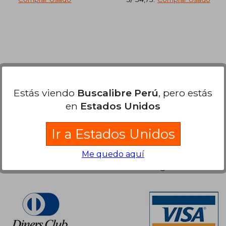
dcto.
dcto.
84,06
S/ 87,12
Estás viendo
Buscalibre Perú
, pero estás
en
Estados Unidos
Ir a Estados Unidos
Me quedo aquí
Nuestras Formas de Pago