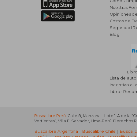
Cómo Compr
Nuestras Fo
Opiniones de
Costos de D
Seguridad R
Blog
Libr
Lista de auto
Incentivo a l
Libros Rec
Buscalibre Perú
. Calle 8, Manzana I, Lote 1-A de la “
Vertientes”, Villa El Salvador, Lima-Perú. Derechos 
Buscalibre Argentina
|
Buscalibre Chile
|
Buscali