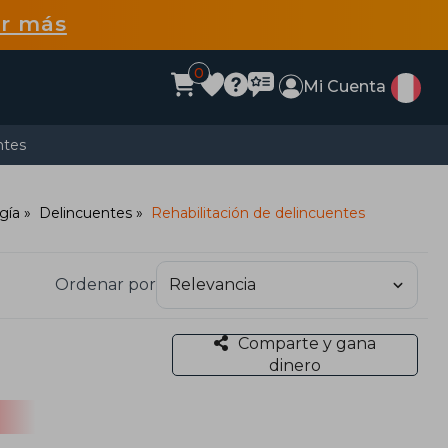
r más
0
Mi Cuenta
ntes
gía
Delincuentes
Rehabilitación de delincuentes
Ordenar por
Comparte y gana
dinero