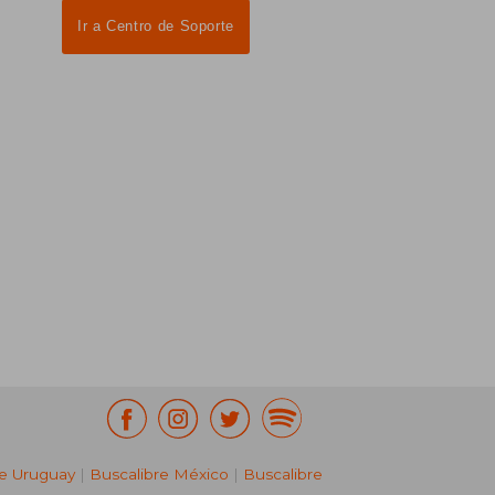
Ir a Centro de Soporte
re Uruguay
|
Buscalibre México
|
Buscalibre