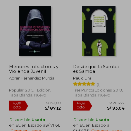
Menores Infractores y
Desde que la Samba
Violencia Juvenil
es Samba
Abran Fernandez Murcia
Paulo Lins
(1)
Popular, 2015, 1 Edición,
Tres Puntos Ediciones, 2018,
Tapa Blanda, Nuevo
Tapa Blanda, Nuevo
Disponible
Usado
Disponible
Usado
en Buen Estado a
S/ 71,61
.
en Buen Estado a
 171,90
S/ 193,60
55%
55%
Comprar Usado
S/ 54,75
.
Comprar Usado