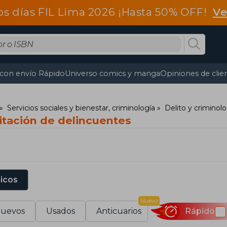
os días FIL Lima 2026 ¡Hasta 50% OFF!
Ve
 con envío Rápido
Universo comics y manga
Opiniones de clie
Servicios sociales y bienestar, criminología
Delito y criminolo
itación de delincuentes
sicos
Nuevo
uevos
Usados
Anticuarios
Rápido