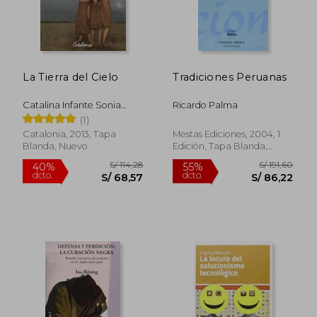
S/ 266,77
S/ 208,
55%
55%
dcto.
dcto.
S/ 120,05
S/ 93,
La Tierra del Cielo
Tradiciones Peruanas
Catalina Infante Sonia
Ricardo Palma
Montecino
(1)
Catalonia, 2013, Tapa
Mestas Ediciones, 2004, 1
Blanda, Nuevo
Edición, Tapa Blanda,
Usado