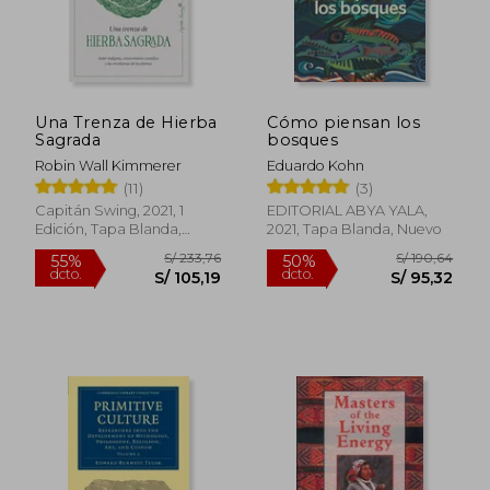
S/ 39,90
S/ 255
35%
55%
dcto.
dcto.
S/ 25,94
S/ 114,
Una Trenza de Hierba
Cómo piensan los
Sagrada
bosques
Robin Wall Kimmerer
Eduardo Kohn
(11)
(3)
Capitán Swing, 2021, 1
EDITORIAL ABYA YALA,
Edición, Tapa Blanda,
2021, Tapa Blanda, Nuevo
Nuevo