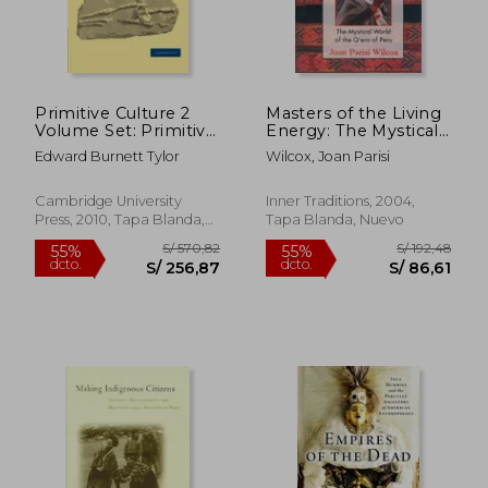
S/ 233,76
S/ 190,
55%
50%
dcto.
dcto.
S/ 105,19
S/ 95,
Primitive Culture 2
Masters of the Living
Volume Set: Primitive
Energy: The Mystical
Culture: Volume 1
World of the Q'Ero of
Edward Burnett Tylor
Wilcox, Joan Parisi
Paperback
Peru (en Inglés)
(Cambridge Library
Collection -
Cambridge University
Inner Traditions, 2004,
Anthropology) (en
Press, 2010, Tapa Blanda,
Tapa Blanda, Nuevo
Inglés)
Nuevo