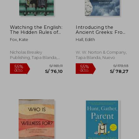
Watching the English:
Introducing the
The Hidden Rules of
Ancient Greeks: From
English Behavior (en
Bronze Age Seafarers
Fox, Kate
Hall, Edith
Inglés)
to Navigators of the
S/ 224,35
S/ 340,
55%
55%
Western Mind (en
dcto.
dcto.
S/ 100,96
S/ 153,
Inglés)
Nicholas Brealey
W. W. Norton & Company,
Publishing, Tapa Blanda,
Tapa Blanda, Nuevo
Nuevo