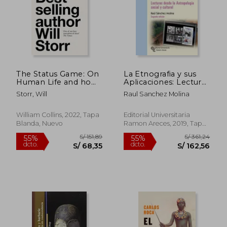
The Status Game: On
La Etnografia y sus
Human Life and how
Aplicaciones: Lecturas
to Play it (en Inglés)
Desde la
Storr, Will
Raul Sanchez Molina
Antropologia Social y
Cultural
William Collins, 2022, Tapa
Editorial Universitaria
S/ 320,89
S/ 256
55%
54%
Blanda, Nuevo
Ramon Areces, 2019, Tapa
dcto.
dcto.
S/ 144,40
S/ 116,
Blanda, Nuevo