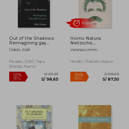
Out of the Shadows:
Homo Natura:
Reimagining gay
Nietzsche,
Men'S Lives (en
Antropología y
Odets, Walt
Vanessa Lemm
Inglés)
Biopolítica
Picador, 2020, Tapa
Herder, 1 Edición, Nuevo
Blanda, Nuevo
S/ 189,58
S/ 347,
55%
55%
dcto.
dcto.
S/ 85,31
S/ 156,