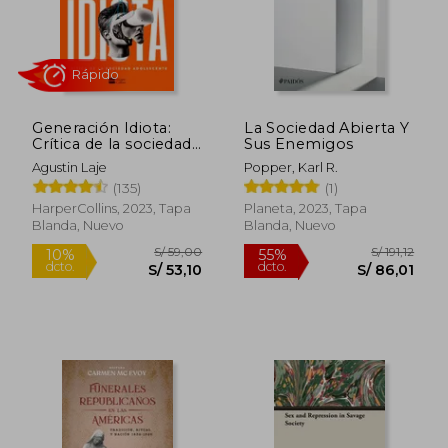
Generación Idiota:
La Sociedad Abierta Y
Crítica de la sociedad
Sus Enemigos
adolescente
Agustin Laje
Popper, Karl R.
(135)
(1)
HarperCollins, 2023, Tapa
Planeta, 2023, Tapa
Blanda, Nuevo
Blanda, Nuevo
Rápido
S/ 59,00
S/ 191
10%
55%
dcto.
dcto.