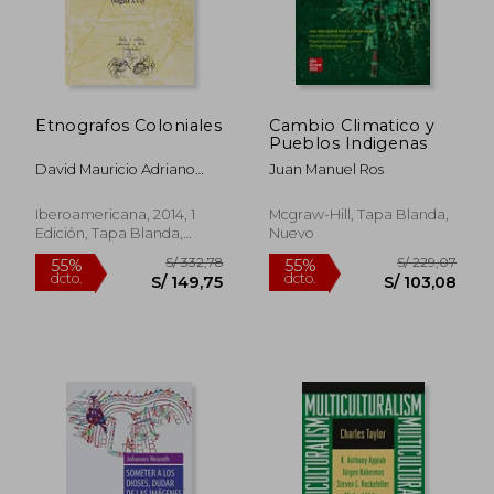
dcto.
dcto.
S/ 135,71
S/ 98,
Etnografos Coloniales
Cambio Climatico y
Pueblos Indigenas
David Mauricio Adriano
Juan Manuel Ros
Solodkow
Iberoamericana, 2014, 1
Mcgraw-Hill, Tapa Blanda,
Edición, Tapa Blanda,
Nuevo
Nuevo