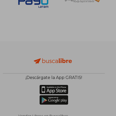
S/ 186,91
S/ 288,
55%
55%
dcto.
dcto.
S/ 84,11
S/ 129,
¡Descárgate la App GRATIS!
Vender Libros en Buscalibre