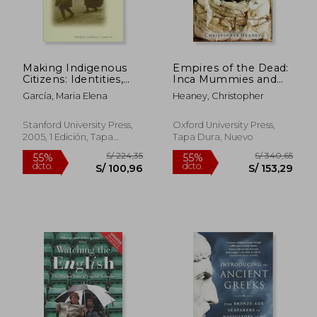
Making Indigenous
Empires of the Dead:
S/ 570,82
S/ 192,
55%
55%
Citizens: Identities,
Inca Mummies and
dcto.
dcto.
S/ 256,87
S/ 86,
Education, and
the Peruvian
García, Maria Elena
Heaney, Christopher
Multicultural
Ancestors of
Development in Peru
American
(en Inglés)
Anthropology (en
Stanford University Press,
Oxford University Press,
Inglés)
2005, 1 Edición, Tapa
Tapa Dura, Nuevo
Blanda, Nuevo