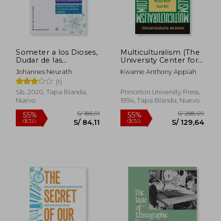
S/ 181,66
S/ 200,
55%
55%
dcto.
dcto.
S/ 81,75
S/ 90,
Someter a los Dioses,
Multiculturalism (The
Dudar de las
University Center for
Imágenes: Enfoques
Human Values Series)
Johannes Neurath
Kwame Anthony Appiah
Relacionales en el
(en Inglés)
(1)
Estudio del Arte Ritual
Amerindio
Sb, 2020, Tapa Blanda,
Princeton University Press,
Nuevo
1994, Tapa Blanda, Nuevo