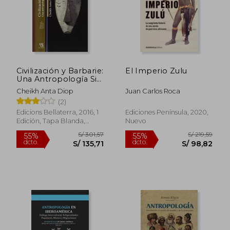
Civilización y Barbarie:
El Imperio Zulu
Una Antropología Sin
Condescendencia
Cheikh Anta Diop
Juan Carlos Roca
(2)
Edicions Bellaterra, 2016, 1
Ediciones Península, 2020,
Edición, Tapa Blanda,
Nuevo
Nuevo
S/ 72,55
S/ 215
40%
53%
dcto.
dcto.
S/ 43,53
S/ 100,