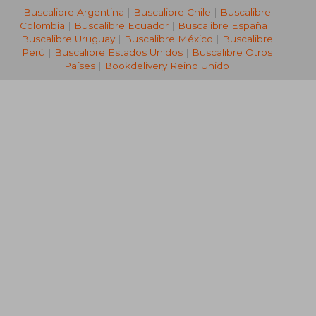
Buscalibre Argentina
|
Buscalibre Chile
|
Buscalibre
Colombia
|
Buscalibre Ecuador
|
Buscalibre España
|
Buscalibre Uruguay
|
Buscalibre México
|
Buscalibre
Perú
|
Buscalibre Estados Unidos
|
Buscalibre Otros
Países
|
Bookdelivery Reino Unido