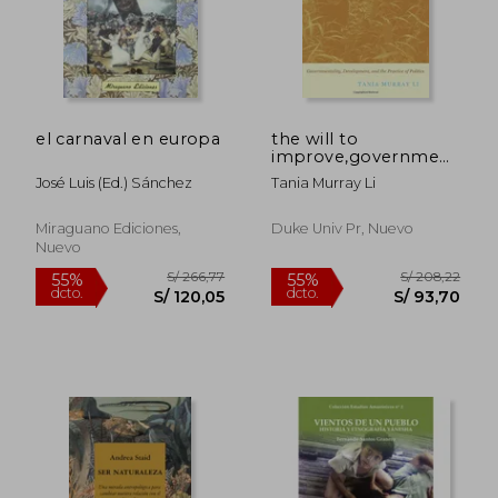
el carnaval en europa
the will to
improve,governmentality,
development, and
José Luis (ed.) Sánchez
Tania Murray Li
the practice of
politics
Miraguano Ediciones,
Duke Univ Pr, Nuevo
Nuevo
Rápido
S/ 219,23
S/ 125,
55%
30%