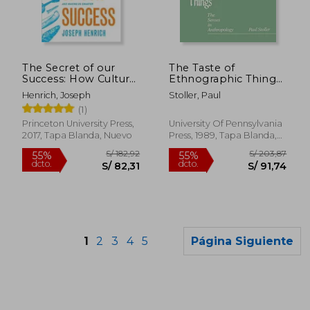
S/ 213,12
S/ 212
55%
55%
dcto.
dcto.
S/ 95,91
S/ 95,
The Secret of our
The Taste of
Success: How Culture
Ethnographic Things:
is Driving Human
The Senses in
Henrich, Joseph
Stoller, Paul
Evolution,
Anthropology
(1)
Domesticating our
(Contemporary
Species, and Making
Ethnography) (en
Princeton University Press,
University Of Pennsylvania
us Smarter (en
Inglés)
2017, Tapa Blanda, Nuevo
Press, 1989, Tapa Blanda,
Inglés)
Nuevo
1
2
3
4
5
Página Siguiente