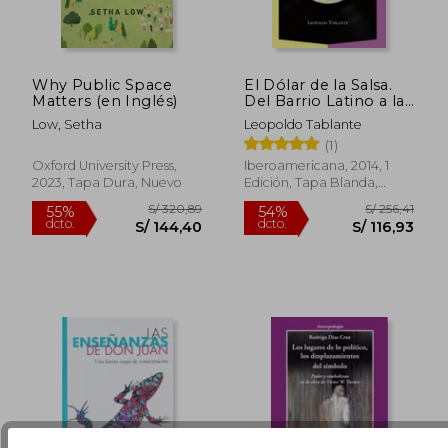
Why Public Space
El Dólar de la Salsa.
Matters (en Inglés)
Del Barrio Latino a la
Industria
Low, Setha
Leopoldo Tablante
Multinacional de
(1)
Fonogramas, 1971-
S/ 391,69
S/ 252
55%
50%
1999.
Oxford University Press,
Iberoamericana, 2014, 1
dcto.
dcto.
S/ 176,26
S/ 126,
2023, Tapa Dura, Nuevo
Edición, Tapa Blanda,
Nuevo