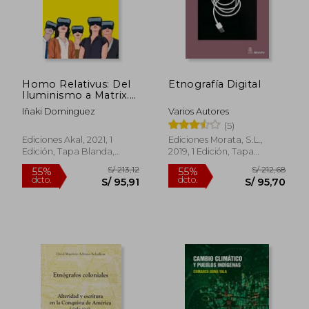
Homo Relativus: Del
Etnografía Digital
Iluminismo a Matrix.
Una Historia del
Iñaki Dominguez
Varios Autores
Relativismo Moderno
(5)
Ediciones Akal, 2021, 1
Ediciones Morata, S.L.,
Edición, Tapa Blanda,
2019, 1 Edición, Tapa
Nuevo
Blanda, Nuevo
S/ 301,57
S/ 219
55%
55%