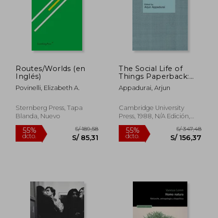
Routes/Worlds (en
The Social Life of
Inglés)
Things Paperback:
Commodities in
Povinelli, Elizabeth A.
Appadurai, Arjun
Cultural Perspective
(Cambridge Studies in
Social and Cultural
Sternberg Press, Tapa
Cambridge University
Anthropology) (en
Blanda, Nuevo
Press, 1988, N/A Edición,
Inglés)
Tapa Blanda, Nuevo
S/ 311,39
S/ 181,
55%
55%
dcto.
dcto.
S/ 140,12
S/ 81,