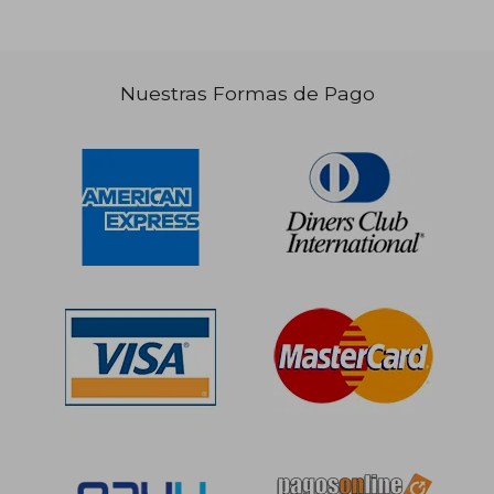
Nuestras Formas de Pago
S/ 332,78
S/ 229,
55%
55%
dcto.
dcto.
S/ 149,75
S/ 103,