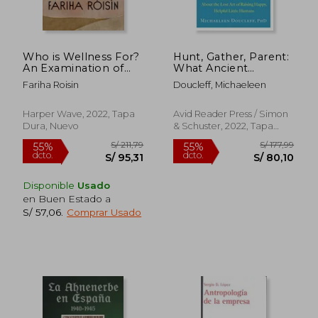
Who is Wellness For?
Hunt, Gather, Parent:
An Examination of
What Ancient
Wellness Culture and
Cultures can Teach us
Fariha Roisin
Doucleff, Michaeleen
who it Leaves Behind
About the Lost art of
(en Inglés)
Raising Happy,
Helpful Little
Harper Wave, 2022, Tapa
Avid Reader Press / Simon
Humans (en Inglés)
Dura, Nuevo
& Schuster, 2022, Tapa
S/ 169,11
S/ 173
55%
55%
Blanda, Nuevo
dcto.
dcto.
S/ 76,10
S/ 78,
Disponible
Usado
en Buen Estado a
S/ 57,06
.
Comprar Usado