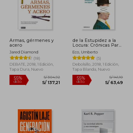
Armas, gérmenes y
de la Estupidez a la
acero
Locura: Crónicas Para
El Futuro Que Nos
Jared Diamond
Eco, Umberto
Espera / From Stupi
(18)
(5)
Dity to Insanity
DEBATE, 2018, 1 Edición,
Debolsillo, 2018, 1 Edición,
Tapa Dura, Nuevo
Tapa Blanda, Nuevo
S/ 304,92
S/ 141
55%
55%
dcto.
dcto.
S/ 137,21
S/ 63,