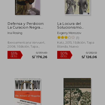
S/ 143,87
S/ 80,
40%
40%
dcto.
dcto.
S/ 86,32
S/ 48,
Defensa y Perdicion:
La Locura del
La Curacion Negra.
Solucionismo
Rituales Nocturnos
Tecnológico
Ina Rosing
Evgeny Morozov
de Curacion en los
(1)
Andes Bolivianos
Iberoamericana Vervuert,
Katz, 2015, 1 Edición, Tapa
2008, 1 Edición, Tapa
Blanda, Nuevo
Blanda, Nuevo