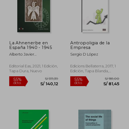
La Ahnenerbe en
Antropoligia de la
España 1940 - 1945
Empresa
Alberto Javier
Sergio D López
Nicol&Aacute;S Collado
S/ 211,79
S/ 177
55%
55%
Editorial Eas, 2021, 1 Edición,
Edicions Bellaterra, 2017, 1
dcto.
dcto.
S/ 95,31
S/ 80,
Tapa Dura, Nuevo
Edición, Tapa Blanda,
Nuevo