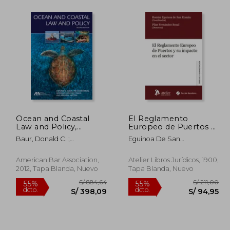
254,28
S/ 1.254,30
40%
55%
dcto.
dcto.
14,43
S/ 752,58
Ocean and Coastal
El Reglamento
Law and Policy,
Europeo de Puertos y
Second Edition (en
su Impacto en el
Baur, Donald C. ;
Eguinoa De San
Inglés)
Sector
Eichenberg, Tim ; Snusz,
Rom&Aacute;N,
Georgia Hancock
Rom&Aacute;N/Fern&Aacute;N
American Bar Association,
Atelier Libros Jurídicos, 1900,
Bozal, Pilar
2012, Tapa Blanda, Nuevo
Tapa Blanda, Nuevo