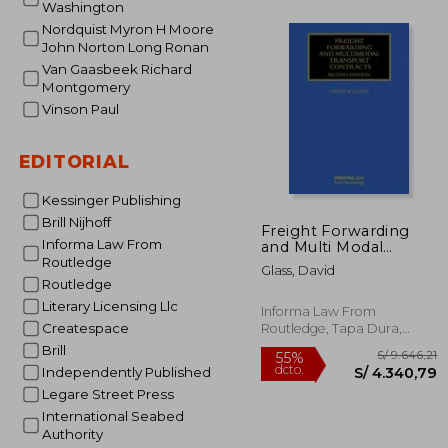
Washington
Nordquist Myron H Moore
John Norton Long Ronan
S/ 
55%
Van Gaasbeek Richard
dcto.
S/ 1
Montgomery
Vinson Paul
EDITORIAL
Kessinger Publishing
Brill Nijhoff
Freight Forwarding
Informa Law From
and Multi Modal
Transport Contracts
Routledge
Glass, David
(en Inglés)
Routledge
Literary Licensing Llc
Informa Law From
Createspace
Routledge, Tapa Dura,
Nuevo
Brill
Independently Published
Legare Street Press
International Seabed
Authority