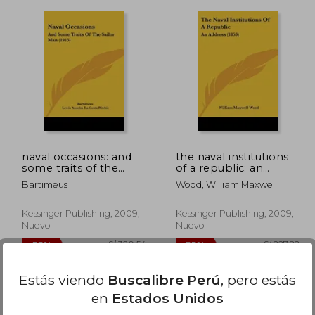
.646,21
S/ 884,64
55%
55%
dcto.
dcto.
40,79
S/ 398,09
naval occasions: and
the naval institutions
some traits of the
of a republic: an
sailor man (1915) (en
address (1853) (en
Bartimeus
Wood, William Maxwell
Inglés)
Inglés)
Kessinger Publishing, 2009,
Kessinger Publishing, 2009,
Nuevo
Nuevo
Estás viendo
Buscalibre Perú
, pero estás
en
Estados Unidos