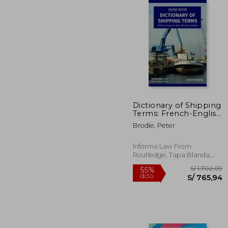
S/ 
55%
dcto.
S/ 1
Dictionary of Shipping
Terms: French-English
and English-French
Brodie, Peter
(en Inglés)
Informa Law From
Routledge, Tapa Blanda,
Nuevo