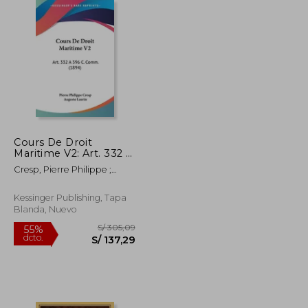
S/ 220,10
S/ 320,54
55%
dcto.
S/ 99,04
S/ 144,24
Cours De Droit
Maritime V2: Art. 332 A
396 C. Comm. (1894)
Cresp, Pierre Philippe ;
(en Francés)
Laurin, Auguste
Kessinger Publishing, Tapa
Blanda, Nuevo