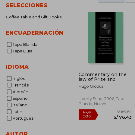
SELECCIONES
Coffee Table and Gift Books
ENCUADERNACIÓN
Tapa Blanda
Tapa Dura
IDIOMA
Commentary on the
Inglés
law of Prize and
Booty, With
Francés
Hugo Grotius
Associated
Alemán
Documents (Natural
law and
Español
Liberty Fund, 2006, Tapa
Enlightenment
Blanda, Nuevo
Italiano
Classics) (en Inglés)
Latin
Portugués
AUTOR