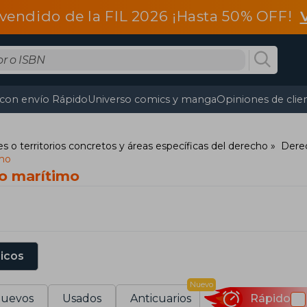
vendido de la FIL 2026 ¡Hasta 50% OFF!
 con envío Rápido
Universo comics y manga
Opiniones de clie
s o territorios concretos y áreas específicas del derecho
Derec
mo
o marítimo
sicos
Nuevo
uevos
Usados
Anticuarios
Rápido