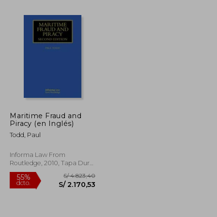
S/ 260,08
S/ 290,64
55%
dcto.
S/ 117,04
S/ 130,79
Maritime Fraud and
Piracy (en Inglés)
Todd, Paul
Informa Law From
Routledge, 2010, Tapa Dura,
Nuevo