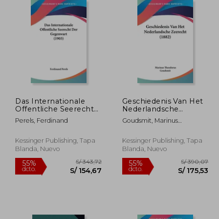
243,28
S/ 398,94
55%
55%
dcto.
dcto.
09,47
S/ 179,52
Das Internationale
Geschiedenis Van Het
Offentliche Seerecht
Nederlandsche
Der Gegenwart (1903)
Zeerecht (1882)
Perels, Ferdinand
Goudsmit, Marinus
(en Alemán)
Theodorus
Kessinger Publishing, Tapa
Kessinger Publishing, Tapa
Blanda, Nuevo
Blanda, Nuevo