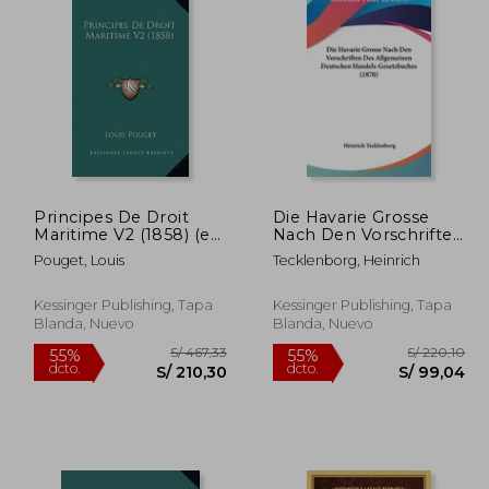
Principes De Droit
Die Havarie Grosse
Maritime V2 (1858) (en
Nach Den Vorschriften
702,09
S/ 343,72
55%
55%
Francés)
Des Allgemeinen
dcto.
dcto.
65,94
S/ 154,67
Pouget, Louis
Tecklenborg, Heinrich
Deutschen Handels-
Gesetzbuches (1870)
(en Alemán)
Kessinger Publishing, Tapa
Kessinger Publishing, Tapa
Blanda, Nuevo
Blanda, Nuevo