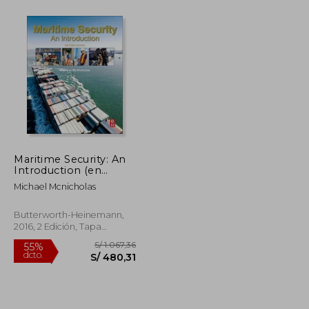
S/ 2.130,77
S/ 4.823,40
55%
dcto.
S/ 958,85
S/ 2.170,53
Maritime Security: An
Introduction (en
Inglés)
Michael Mcnicholas
dez
Butterworth-Heinemann,
2016, 2 Edición, Tapa
Blanda, Nuevo