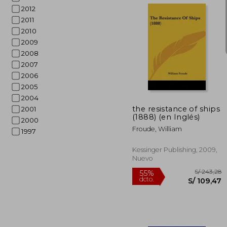
2012
2011
2010
2009
2008
2007
S/ 1
55%
2006
dcto.
S/ 5
2005
2004
the resistance of ships
2001
(1888) (en Inglés)
2000
Froude, William
1997
Kessinger Publishing, 2009,
Nuevo