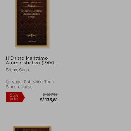
Il Diritto Marittimo
Amministrativo (1900)
S/ 390,07
S/ 305,09
55%
(en Italiano)
dcto.
S/ 175,53
S/ 137,29
Bruno, Carlo
Kessinger Publishing, Tapa
Blanda, Nuevo