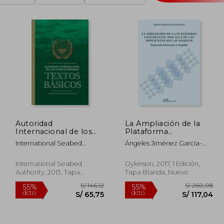
Autoridad
La Ampliación de la
Internacional de los
Plataforma
Fondos Marinos:
Continental más Allá
International Seabed
Ángeles Jiménez García-
Textos Básicos
de las Doscientas
Authority
Carriazo
Millas Marinas
International Seabed
Dykinson, 2017, 1 Edición,
Authority, 2013, Tapa
Tapa Blanda, Nuevo
Blanda, Nuevo