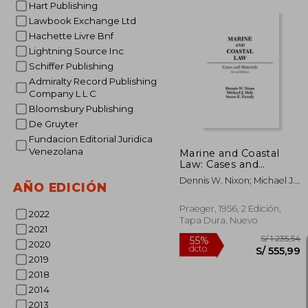
Hart Publishing
Lawbook Exchange Ltd
Hachette Livre Bnf
Lightning Source Inc
S/ 9
Schiffer Publishing
55%
dcto.
S/ 4.3
Admiralty Record Publishing
Company L L C
Bloomsbury Publishing
De Gruyter
Fundacion Editorial Juridica
Venezolana
Marine and Coastal
Law: Cases and
Materials, 2nd Edition
Dennis W. Nixon; Michael J.
(en Inglés)
AÑO EDICIÓN
Daly; Susan E. Farady
Praeger, 1956, 2 Edición,
2022
Tapa Dura, Nuevo
2021
2020
2019
2018
2014
2013