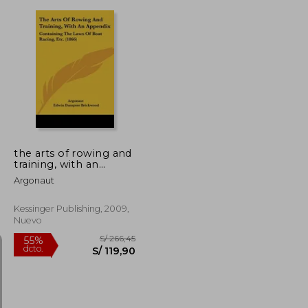
S/ 211,00
S/ 1.067,36
55%
dcto.
S/ 94,95
S/ 480,31
the arts of rowing and
training, with an
appendix: containing
Argonaut
the laws of boat
racing, etc. (1866) (en
Inglés)
Kessinger Publishing, 2009,
Nuevo