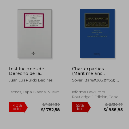
 169,84
S/ 146,12
55%
55%
dcto.
dcto.
76,43
S/ 65,75
Instituciones de
Charterparties
Derecho de la
(Maritime and
navegación marítima
Transport law Library)
Juan Luis Pulido Begines
Soyer, Bar&#305;&#351; ;
(Derecho - Biblioteca
(en Inglés)
Tettenborn, Andrew
Universitaria De
Editorial Tecnos)
Tecnos, Tapa Blanda, Nuevo
Informa Law From
Routledge, 1 Edición, Tapa
Blanda, Nuevo