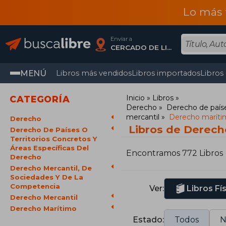
Lo más 
Enviar a
CERCADO DE LIMA, Lima
MENÚ
Libros más vendidos
Libros importados
Libros
Inicio
Libros
CATEGORÍA
Derecho
Derecho de paíse
mercantil
Derecho maríti
Derecho
Libros de Derech
Derecho De Países O
Territorios Concretos Y
Áreas Específicas Del
Encontramos 772 Libros
Derecho
Derecho Mercantil, De
Sociedades Y De La
Competencia
Ver:
Libros Fí
Derecho Mercantil
Derecho Marítimo
Estado:
Todos
N