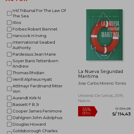
S/
55%
dcto.
S/ 
Intl Tribunal For The Law Of
The Sea
Itlos
Forbes Robert Bennet
Hancock H Irving
International Seabed
Authority
Pardessus Jean Marie
Soyer Baris Tettenborn
Andrew
La Nueva Seguridad
Thomas Rhidian
Maritima
Verrill Alpheus Hyatt
Jose Carlos Moreno Torres
Attlmayr Ferdinand Ritter
Von
Universo De Letras, 2019,
Aurandt Kirk N
Nuevo
Bassett F B Jr
Cooper James Fenimore
Dahlgren John Adolphus
Douglas Howard
Goldsborough Charles