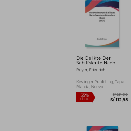
Die Delikte Der
Schiffsleute Nach
S/ 1.
55%
Gemeinem Deutschen
dcto.
S/ 7
Beyer, Friedrich
Recht (1904) (en
Alemán)
Kessinger Publishing, Tapa
Blanda, Nuevo