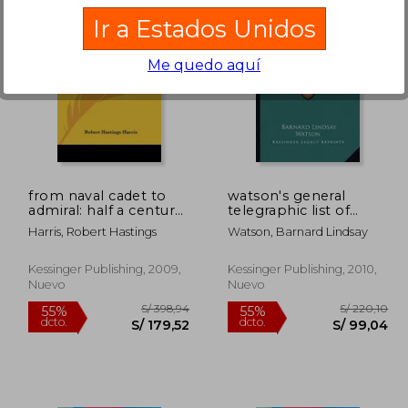
Ir a Estados Unidos
Me quedo aquí
.235,54
S/ 320,54
55%
55%
dcto.
dcto.
55,99
S/ 144,24
from naval cadet to
watson's general
admiral: half a century
telegraphic list of
of naval service and
ships' names, for
Harris, Robert Hastings
Watson, Barnard Lindsay
sport in many parts of
vessels of all nations
the world (1913) (en
(1840) (en Inglés)
Inglés)
Kessinger Publishing, 2009,
Kessinger Publishing, 2010,
Nuevo
Nuevo