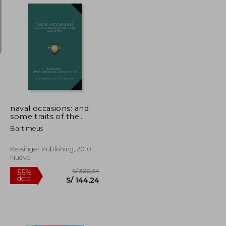
S/ 227,82
S/ 266,45
55%
dcto.
S/ 102,52
S/ 119,90
naval occasions: and
some traits of the
sailor man (1915) (en
Bartimeus
Inglés)
Kessinger Publishing, 2010,
Nuevo