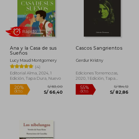
Ana y la Casa de sus
Cascos Sangrientos
Sueños
Lucy Maud Montgomery
Gerdur Kristny
Rápido
(4)
Editorial Alma, 2024, 1
Ediciones Torremozas,
Edición, Tapa Dura, Nuevo
2020, 1 Edición, Tapa
Blanda, Nuevo
S/ 83,00
S/ 184
20%
55%
dcto.
dcto.
S/ 66,40
S/ 82,