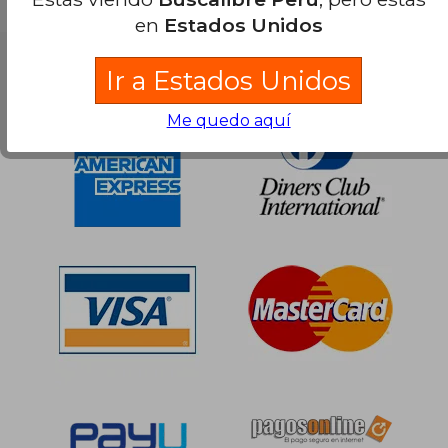
S/ 148,32
55%
dcto.
S/ 66,74
en
Estados Unidos
Nuestras Formas de Pago
Ir a Estados Unidos
Me quedo aquí