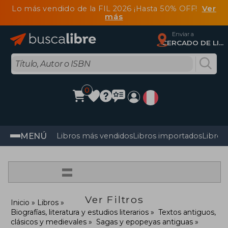
Lo más vendido de la FIL 2026 ¡Hasta 50% OFF!
Ver
más
Enviar a
CERCADO DE LIMA, Lima
0
MENÚ
Libros más vendidos
Libros importados
Libros
=
Ver Filtros
Inicio
Libros
Biografías, literatura y estudios literarios
Textos antiguos,
clásicos y medievales
Sagas y epopeyas antiguas