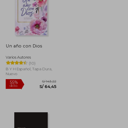
Un año con Dios
S/ 146,12
S/ 193,60
55%
dcto.
S/ 65,75
S/ 87,12
Varios Autores
(10)
B Y H Español, Tapa Dura,
Nuevo