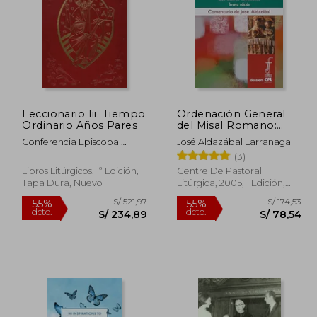
Leccionario Iii. Tiempo
Ordenación General
 151,78
S/ 123,62
Ordinario Años Pares
del Misal Romano:
55%
55%
Tercera Edición
dcto.
dcto.
68,30
S/ 55,63
Conferencia Episcopal
José Aldazábal Larrañaga
(Dossiers Cpl)
Española
(3)
Libros Litúrgicos, 1ª Edición,
Centre De Pastoral
Tapa Dura, Nuevo
Litúrgica, 2005, 1 Edición,
Tapa Blanda, Nuevo