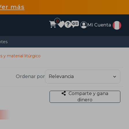
Ver más
0
Mi Cuenta
ntes
 y material litúrgico
Ordenar por
Comparte y gana
dinero