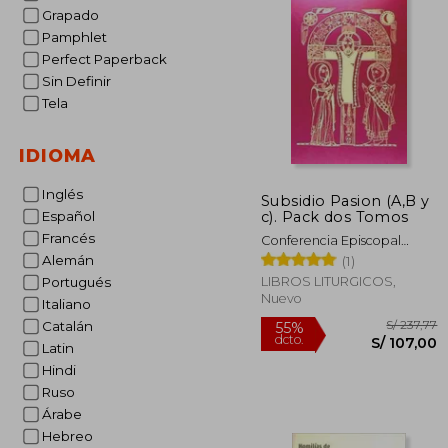
Grapado
Pamphlet
Perfect Paperback
Sin Definir
Tela
IDIOMA
Inglés
Subsidio Pasion (A,B y
c). Pack dos Tomos
Español
Francés
Conferencia Episcopal
Española
Alemán
(1)
LIBROS LITURGICOS,
Portugués
Nuevo
Italiano
Catalán
Latin
Hindi
Ruso
Árabe
Hebreo