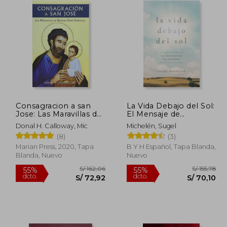
Consagracion a san
La Vida Debajo del Sol:
Jose: Las Maravillas de
El Mensaje de
Nuestro Padre
Eclesiastés
Donal H. Calloway, Mic
Michelén, Sugel
Espiritual
(8)
(3)
Marian Press, 2020, Tapa
B Y H Español, Tapa Blanda,
Blanda, Nuevo
Nuevo
 69,90
S/ 162,06
55%
55%
dcto.
dcto.
55,92
S/ 72,92