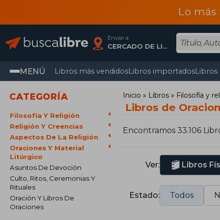
Lo más 
Enviar a
CERCADO DE LIMA, Lima
MENÚ
Libros más vendidos
Libros importados
Libros
Inicio
Libros
Filosofía y re
CATEGORÍA
Libros de Oracion
Filosofía Y Religión
Religión Y Creencias
Encontramos 33.106 Libr
Aspectos De La Religión
Oraciones Y Material
Litúrgico
Ver:
Libros Fí
Asuntos De Devoción
Culto, Ritos, Ceremonias Y
Rituales
Estado:
Todos
N
Oración Y Libros De
Oraciones