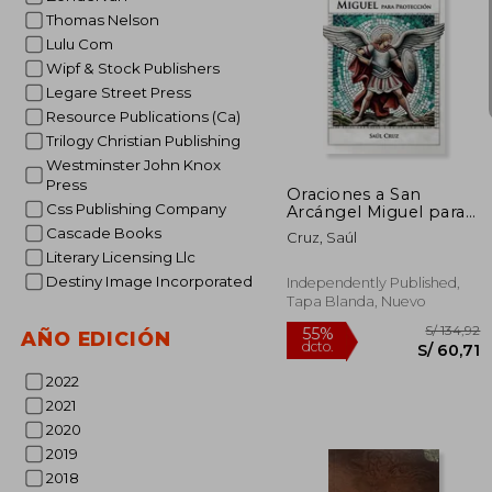
Thomas Nelson
Lulu Com
Wipf & Stock Publishers
Legare Street Press
S/
55%
Resource Publications (Ca)
dcto.
S/ 
Trilogy Christian Publishing
Westminster John Knox
Press
Oraciones a San
Css Publishing Company
Arcángel Miguel para
Protección
Cascade Books
Cruz, Saúl
Literary Licensing Llc
Destiny Image Incorporated
Independently Published,
Tapa Blanda, Nuevo
AÑO EDICIÓN
2022
2021
2020
2019
2018