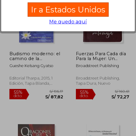
Ir a Estados Unidos
Me quedo aquí
 143,22
S/ 152,11
55%
55%
dcto.
dcto.
64,45
S/ 68,45
Budismo moderno: el
Fuerzas Para Cada día
camino de la
Para la Mujer: Un
compasión y la
Devocionario de 365
Gueshe Kelsang Gyatso
Broadstreet Publishing
sabiduría
Días (en Inglés)
Editorial Tharpa, 2015, 1
Broadstreet Publishing,
Edición, Tapa Blanda,
Tapa Dura, Nuevo
Nuevo