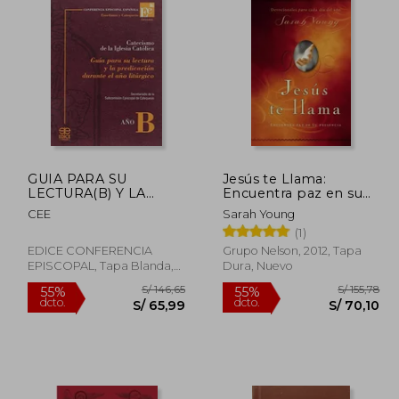
GUIA PARA SU
Jesús te Llama:
LECTURA(B) Y LA
Encuentra paz en su
PREDICACION
Presencia
CEE
Sarah Young
DURANTE EL AÑO
(1)
EDICE CONFERENCIA
Grupo Nelson, 2012, Tapa
EPISCOPAL, Tapa Blanda,
Dura, Nuevo
Nuevo