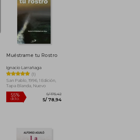
S/ 126,24
S/ 160,61
55%
dcto.
S/ 56,81
S/ 72,27
Muéstrame tu Rostro
Ignacio Larrañaga
(1)
San Pablo, 1996, 1 Edición,
Tapa Blanda, Nuevo