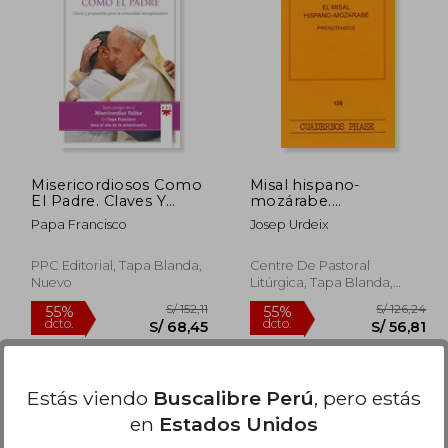
/ 111,74
S/ 521,97
55%
55%
dcto.
dcto.
50,28
S/ 234,89
Misericordiosos Como
Misal hispano-
El Padre. Claves Y
mozárabe.
Propuestas Para La
Prenotandos, Los
Papa Francisco
Josep Urdeix
Comunidad
(CUADERNOS PHASE)
Evangelizadora (Papa
Francisco)
PPC Editorial, Tapa Blanda,
Centre De Pastoral
Nuevo
Litúrgica, Tapa Blanda,
Nuevo
Estás viendo
Buscalibre Perú
, pero estás
en
Estados Unidos