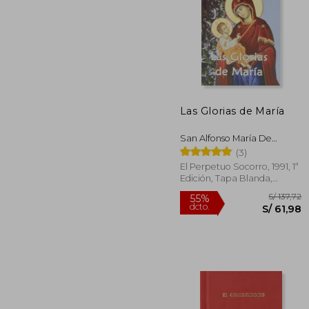
Las Glorias de María
S/
55%
dcto.
S/ 
San Alfonso María De
Ligorio
(3)
El Perpetuo Socorro, 1991, 1ª
Edición, Tapa Blanda,
Nuevo