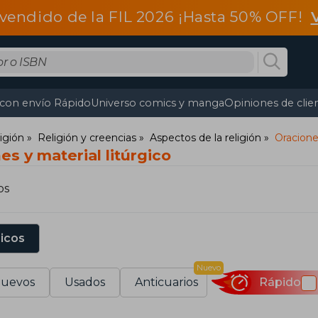
vendido de la FIL 2026 ¡Hasta 50% OFF!
 con envío Rápido
Universo comics y manga
Opiniones de clie
ligión
Religión y creencias
Aspectos de la religión
Oraciones
es y material litúrgico
os
sicos
Nuevo
uevos
Usados
Anticuarios
Rápido