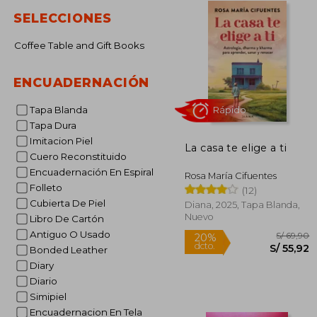
SELECCIONES
Coffee Table and Gift Books
ENCUADERNACIÓN
Tapa Blanda
Tapa Dura
Imitacion Piel
La casa te elige a ti
Cuero Reconstituido
Rápido
Encuadernación En Espiral
Rosa María Cifuentes
Folleto
(12)
Cubierta De Piel
Diana, 2025, Tapa Blanda,
Nuevo
Libro De Cartón
Antiguo O Usado
Bonded Leather
Diary
Diario
S/
Simipiel
20%
dcto.
S/ 
Encuadernacion En Tela