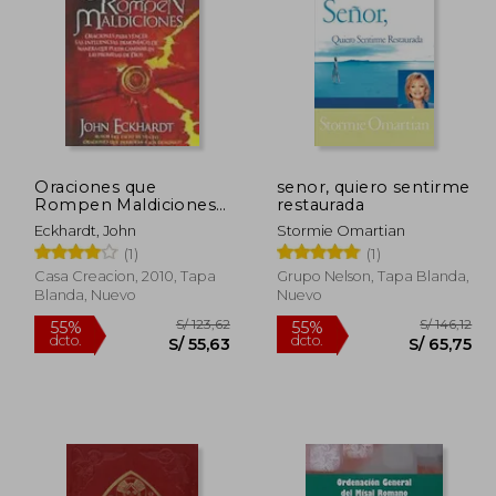
 134,92
S/ 195,17
55%
55%
dcto.
dcto.
60,71
S/ 87,82
Oraciones que
senor, quiero sentirme
Rompen Maldiciones:
restaurada
Oraciones Para Vencer
Eckhardt, John
Stormie Omartian
las Influencias
(1)
(1)
Demoníacas de
Manera que Pueda
Casa Creacion, 2010, Tapa
Grupo Nelson, Tapa Blanda,
Caminar en las
Blanda, Nuevo
Nuevo
Promesas de Dios