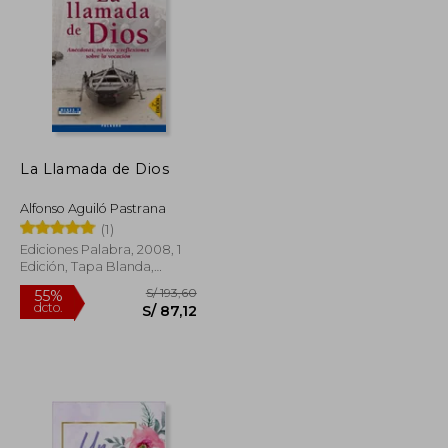
S/ 160,61
S/ 175,42
55%
dcto.
S/ 72,27
S/ 78,94
La Llamada de Dios
Alfonso Aguiló Pastrana
(1)
Ediciones Palabra, 2008, 1
Edición, Tapa Blanda,
Nuevo