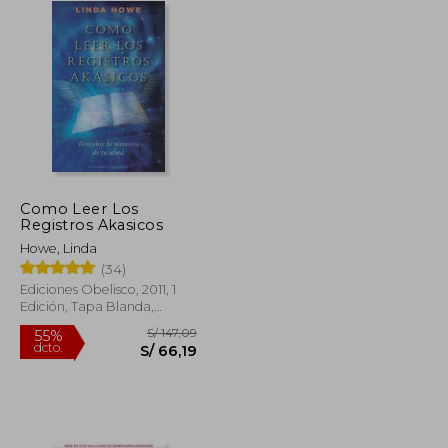
Como Leer Los
Registros Akasicos
Howe, Linda
(34)
Ediciones Obelisco, 2011, 1
Edición, Tapa Blanda,
Nuevo
S/ 155,78
S/ 147,09
55%
dcto.
S/ 70,10
S/ 66,19