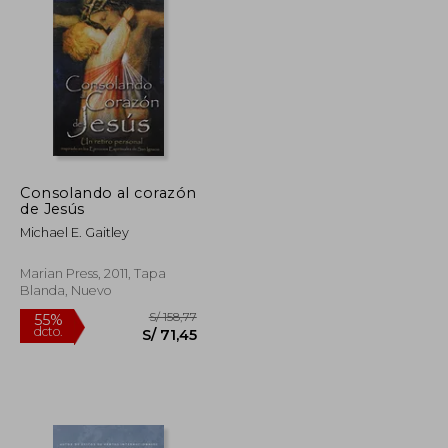
S/ 155,78
S/ 138,88
55%
dcto.
S/ 70,10
S/ 62,49
Consolando al corazón
de Jesús
Michael E. Gaitley
Marian Press, 2011, Tapa
Blanda, Nuevo