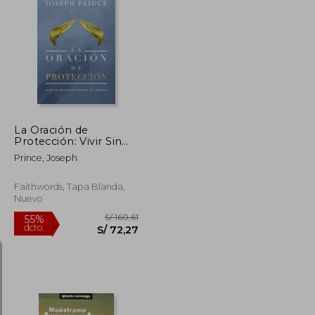
S/ 262,87
S/ 158,77
55%
dcto.
S/ 118,29
S/ 71,45
La Oración de
Protección: Vivir Sin
Miedo En Tiempos
Prince, Joseph
Peligrosos
Faithwords, Tapa Blanda,
Nuevo