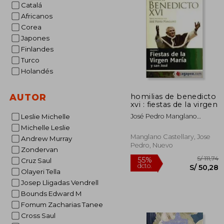
Catalá
S/
55%
dcto.
S/ 1
Africanos
Corea
Japones
Finlandes
Turco
Holandés
homilias de benedicto
AUTOR
xvi : fiestas de la virgen
José Pedro Manglano
Leslie Michelle
Castellary
Michelle Leslie
Manglano Castellary, Jose
Andrew Murray
Pedro, Nuevo
Zondervan
Cruz Saul
Olayeri Tella
Josep Lligadas Vendrell
Bounds Edward M
Fomum Zacharias Tanee
Cross Saul