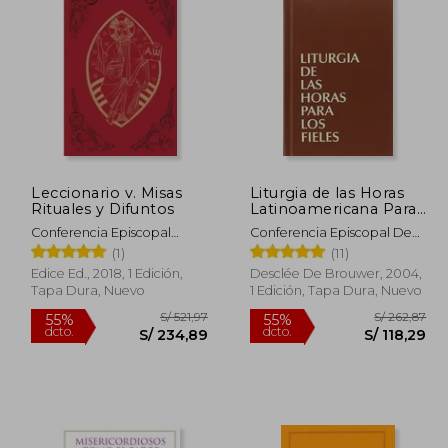
 237,77
S/ 146,65
55%
55%
dcto.
dcto.
07,00
S/ 65,99
Leccionario v. Misas
Liturgia de las Horas
Rituales y Difuntos
Latinoamericana Para
los Fieles
Conferencia Episcopal
Conferencia Episcopal De
Española
M&Eacute;Xico; Conferencia
(1)
(11)
Epsicopal De Colombia
Edice Ed., 2018, 1 Edición,
Desclée De Brouwer, 2004,
Tapa Dura, Nuevo
1 Edición, Tapa Dura, Nuevo