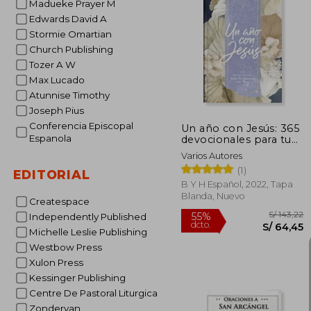
Madueke Prayer M
Edwards David A
Stormie Omartian
S
55%
dcto.
Church Publishing
S/ 
Tozer A W
Max Lucado
Atunnise Timothy
Joseph Pius
Conferencia Episcopal
Un año con Jesús: 365
Espanola
devocionales para tu
caminar con Dios
Varios Autores
(1)
EDITORIAL
B Y H Español, 2022, Tapa
Blanda, Nuevo
Createspace
Independently Published
Michelle Leslie Publishing
Westbow Press
Xulon Press
Kessinger Publishing
Centre De Pastoral Liturgica
Zondervan