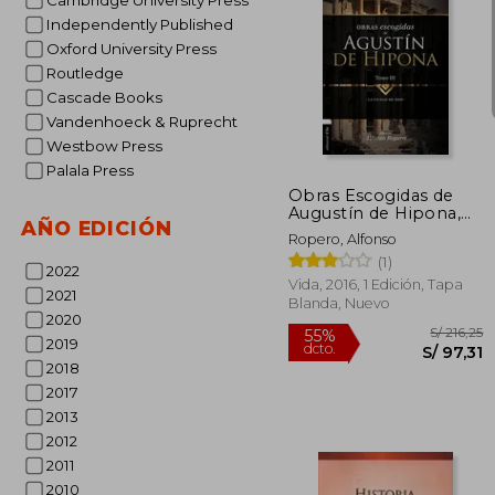
Cambridge University Press
Independently Published
Oxford University Press
Routledge
Cascade Books
S/
40%
Vandenhoeck & Ruprecht
dcto.
S/ 
Westbow Press
Palala Press
Obras Escogidas de
Augustín de Hipona,
AÑO EDICIÓN
Tomo 3: La Ciudad de
Ropero, Alfonso
Dios
(1)
2022
Vida, 2016, 1 Edición, Tapa
2021
Blanda, Nuevo
2020
2019
2018
2017
2013
2012
2011
2010