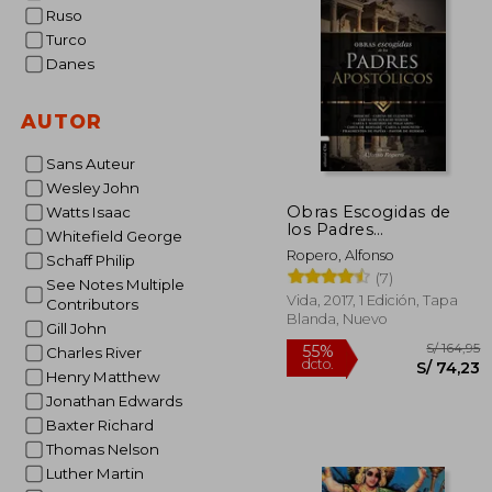
S/
55%
Ruso
dcto.
S/ 
Turco
Danes
AUTOR
Sans Auteur
Wesley John
Obras Escogidas de
Watts Isaac
los Padres
Whitefield George
Apostólicos: Didaché.
Ropero, Alfonso
Schaff Philip
Cartas de Clemente.
(7)
Cartas de Ignacio
See Notes Multiple
Mártir. Carta y Martirio
Vida, 2017, 1 Edición, Tapa
Contributors
de Policarpo. Carta de
Blanda, Nuevo
Gill John
Bernabé.
Charles River
Henry Matthew
Jonathan Edwards
Baxter Richard
Thomas Nelson
Luther Martin