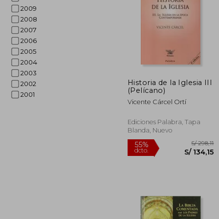
2009
2008
2007
2006
2005
2004
S/
55%
2003
dcto.
S/ 
Historia de la Iglesia III
2002
(Pelícano)
2001
Vicente Cárcel Ortí
Ediciones Palabra, Tapa
Blanda, Nuevo