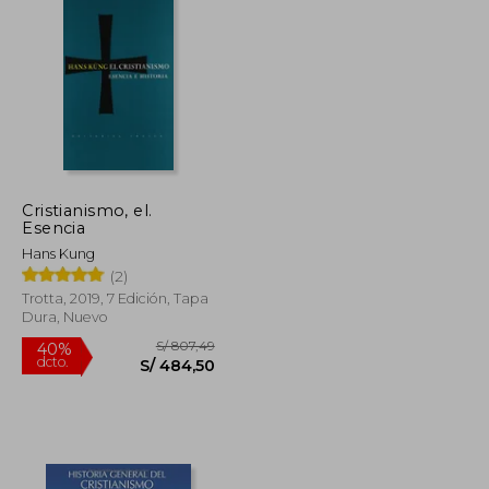
S/ 150,00
S/ 208,90
55%
dcto.
S/ 105,00
S/ 94,00
Cristianismo, el.
Esencia
Hans Kung
(2)
Trotta, 2019, 7 Edición, Tapa
Dura, Nuevo