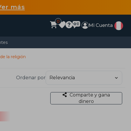
Ver más
0
Mi Cuenta
ntes
de la religión
Ordenar por
Comparte y gana
dinero