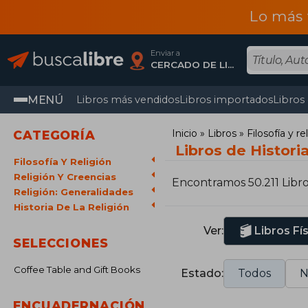
Lo más 
Enviar a
CERCADO DE LIMA, Lima
MENÚ
Libros más vendidos
Libros importados
Libros
Inicio
Libros
Filosofía y re
CATEGORÍA
Libros de Historia
Filosofía Y Religión
Religión Y Creencias
Encontramos 50.211 Libr
Religión: Generalidades
Historia De La Religión
Ver:
Libros Fí
SELECCIONES
Coffee Table and Gift Books
Estado:
Todos
N
ENCUADERNACIÓN