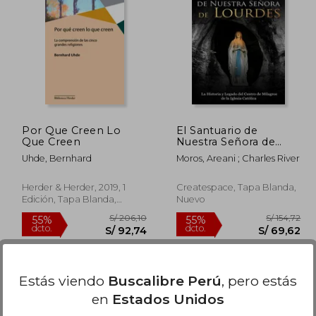
 164,95
S/ 259,75
55%
40%
dcto.
dcto.
74,23
S/ 116,89
Por Que Creen Lo
El Santuario de
Que Creen
Nuestra Señora de
Lourdes: La Historia y
Uhde, Bernhard
Moros, Areani ; Charles River
Legado del Centro de
Milagros de la Iglesia
Católica
Herder & Herder, 2019, 1
Createspace, Tapa Blanda,
Edición, Tapa Blanda,
Nuevo
Nuevo
Estás viendo
Buscalibre Perú
, pero estás
en
Estados Unidos