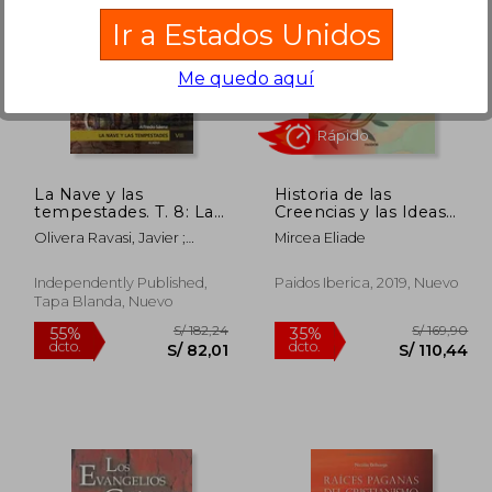
Ir a Estados Unidos
Me quedo aquí
 133,20
S/ 206,10
55%
55%
dcto.
dcto.
79,92
S/ 92,74
La Nave y las
Historia de las
tempestades. T. 8: La
Creencias y las Ideas
Revolución francesa.
Religiosas iii
Olivera Ravasi, Javier ;
Mircea Eliade
La revolución desatada
Sáenz, Alfredo
Independently Published,
Paidos Iberica, 2019, Nuevo
Tapa Blanda, Nuevo
Rápido