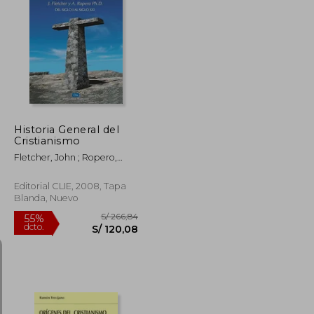
S/ 206,65
S/ 807,49
40%
dcto.
S/ 123,99
S/ 484,50
Historia General del
Cristianismo
Fletcher, John ; Ropero,
Alfonso
Editorial CLIE, 2008, Tapa
Blanda, Nuevo