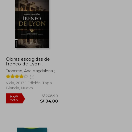
Obras escogidas de
Ireneo de Lyon:
Contra las herejías.
Troncoso, Ana Magdalena ;
Demostración de la
Zondervan
(3)
enseñanza apostólica
Vida, 2017, 1 Edición, Tapa
Blanda, Nuevo