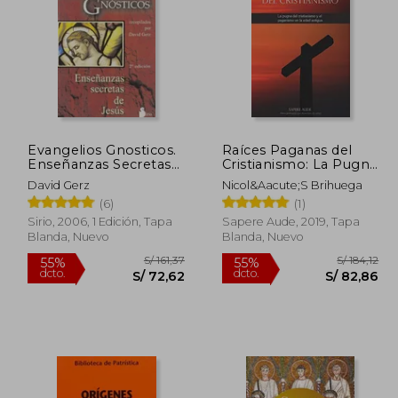
 216,25
S/ 182,24
55%
35%
dcto.
dcto.
97,31
S/ 82,01
Evangelios Gnosticos.
Raíces Paganas del
Enseñanzas Secretas
Cristianismo: La Pugna
de Jesus
del Cristianismo y el
David Gerz
Nicol&Aacute;S Brihuega
Paganismo en la Edad
(6)
(1)
Antigua
Sirio, 2006, 1 Edición, Tapa
Sapere Aude, 2019, Tapa
Blanda, Nuevo
Blanda, Nuevo