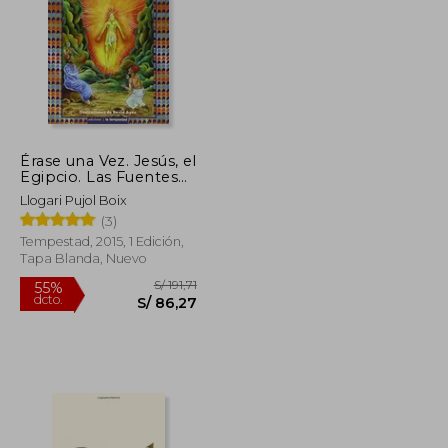
Érase una Vez. Jesús, el
S/ 184,12
S/ 181,00
Egipcio. Las Fuentes
55%
Egipcias del Nuevo
dcto.
S/ 82,86
S/ 81,45
Llogari Pujol Boix
Testamento Setme ii
(3)
(Fuera de Colección)
Tempestad, 2015, 1 Edición,
Tapa Blanda, Nuevo