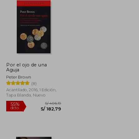
Por el ojo de una
Aguja
Peter Brown
(8)
Acantilado, 2016, 1 Edición,
Tapa Blanda, Nuevo
S/ 155,81
S/ 406,19
55%
dcto.
S/ 93,49
S/ 182,79