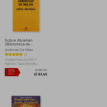
S/ 169,90
S/ 260,30
55%
dcto.
S/ 110,44
S/ 117,14
Sobre Abrahán
(Biblioteca de
Patrística)
Ambrosio De Milan
(1)
Ciudad Nueva, 2011, 1ª
Edición, Tapa Blanda,
Nuevo