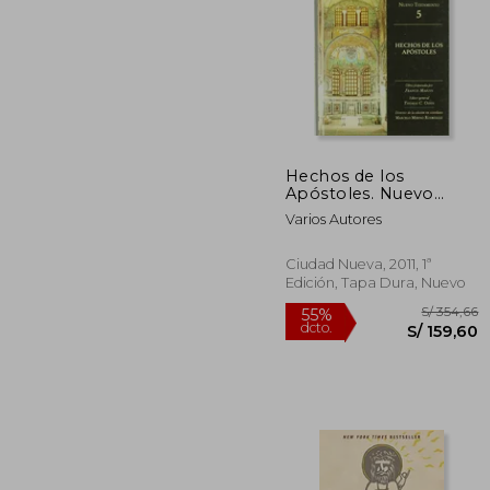
Hechos de los
S/
Apóstoles. Nuevo
55%
Testamento 5 (la Biblia
dcto.
S/ 
Varios Autores
Comentada por los
Padres de la Iglesia)
Ciudad Nueva, 2011, 1ª
Edición, Tapa Dura, Nuevo