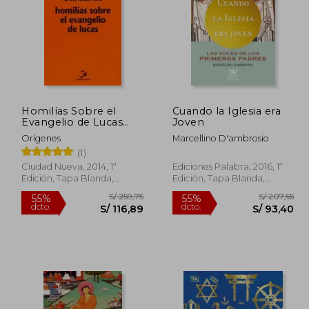
Homilías Sobre el
Cuando la Iglesia era
 298,11
S/ 161,37
Evangelio de Lucas
Joven
55%
55%
(Biblioteca de
dcto.
dcto.
134,15
S/ 72,62
Orígenes
Marcellino D'ambrosio
Patrística)
(1)
Ciudad Nueva, 2014, 1ª
Ediciones Palabra, 2016, 1ª
Edición, Tapa Blanda,
Edición, Tapa Blanda,
Nuevo
Nuevo