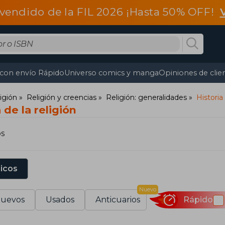
vendido de la FIL 2026 ¡Hasta 50% OFF!
 con envío Rápido
Universo comics y manga
Opiniones de clie
ligión
Religión y creencias
Religión: generalidades
Historia 
 de la religión
os
sicos
Nuevo
uevos
Usados
Anticuarios
Rápido