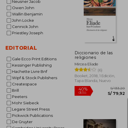
Neusner Jacob
Owen John
Wallin Benjamin
S/
55%
dcto.
John Locke
S/ 
Cennick John
Priestley Joseph
EDITORIAL
Diccionario de las
religiones
Gale Ecco Print Editions
Mircea Eliade
Kessinger Publishing
(6)
Hachette Livre Bnf
Booket, 2018, 1 Edición,
Wipf & Stock Publishers
Tapa Blanda, Nuevo
Createspace
Brill
Peeters
Mohr Siebeck
Legare Street Press
Pickwick Publications
De Gruyter