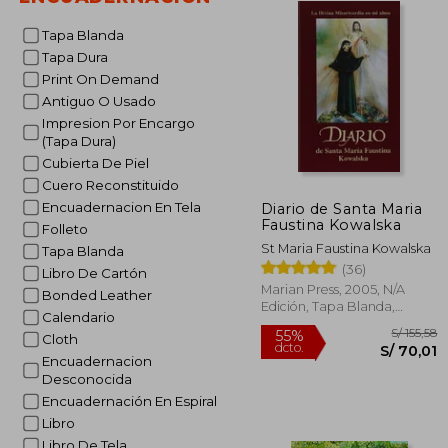
Tapa Blanda
Tapa Dura
Print On Demand
Antiguo O Usado
Impresion Por Encargo
(Tapa Dura)
Cubierta De Piel
Cuero Reconstituido
Encuadernacion En Tela
Diario de Santa Maria
Faustina Kowalska
Folleto
St Maria Faustina Kowalska
Tapa Blanda
(36)
Libro De Cartón
Marian Press, 2005, N/A
Bonded Leather
Edición, Tapa Blanda,
Calendario
Nuevo
Cloth
Encuadernacion
Desconocida
Encuadernación En Espiral
S/
55%
Libro
dcto.
S/ 
Libro De Tela