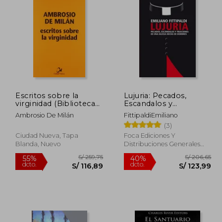
 164,72
S/ 238,89
55%
30%
dcto.
dcto.
74,12
S/ 107,50
Escritos sobre la
Lujuria: Pecados,
virginidad (Biblioteca
Escandalos y
de Patrística)
Traiciones de una
Ambrosio De Milán
FittipaldiEmiliano
Iglesia Hecha de
(3)
Hombres
Ciudad Nueva, Tapa
Foca Ediciones Y
Blanda, Nuevo
Distribuciones Generales
S.L., 2017, 1 Edición, Tapa
Blanda, Nuevo