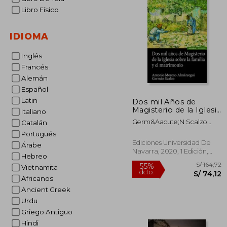
Libro Físico
IDIOMA
Inglés
Francés
Alemán
Español
Latin
Dos mil Años de
Magisterio de la Iglesia
Italiano
Sobre la Familia y el
Germ&Aacute;N Scalzo
Catalán
Matrimonio
Molina; Antonio Moreno
Portugués
Alm&Aacute;Rcegui
Ediciones Universidad De
Árabe
Navarra, 2020, 1 Edición,
Hebreo
Tapa Blanda, Nuevo
Vietnamita
Africanos
Ancient Greek
Urdu
Griego Antiguo
Hindi