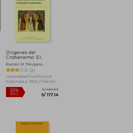
S/ 154,72
S/ 266,84
55%
dcto.
S/ 69,62
S/ 120,08
Orígenes del
Cristianismo: El
Transfondo Judío del
Ramón M. Trevijano
Cristianismo Primitivo
Echeverría
(2)
Universidad Pontificia De
Salamanca, 1995, 2 Edición,
Tapa Blanda, Nuevo