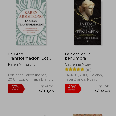
La Gran
La edad de la
Transformación: Los
penumbra
Orígenes de Nuestras
Karen Armstrong
Catherine Nixey
Tradiciones Religiosas
(18)
Ediciones Paidós Ibérica,
TAURUS, 2019, 1 Edición,
2018, 1 Edición, Tapa Blanda,
Tapa Blanda, Nuevo
Nuevo
 155,58
S/ 247,25
55%
40%
dcto.
dcto.
70,01
S/ 111,26