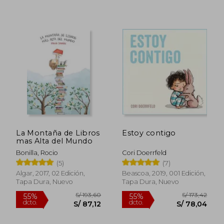
La Montaña de Libros
Estoy contigo
mas Alta del Mundo
S/ 178,86
S/ 181
55%
55%
Bonilla, Rocio
Cori Doerrfeld
dcto.
dcto.
S/ 80,49
S/ 81,
(5)
(7)
Algar, 2017, 02 Edición,
Beascoa, 2019, 001 Edición,
Tapa Dura, Nuevo
Tapa Dura, Nuevo