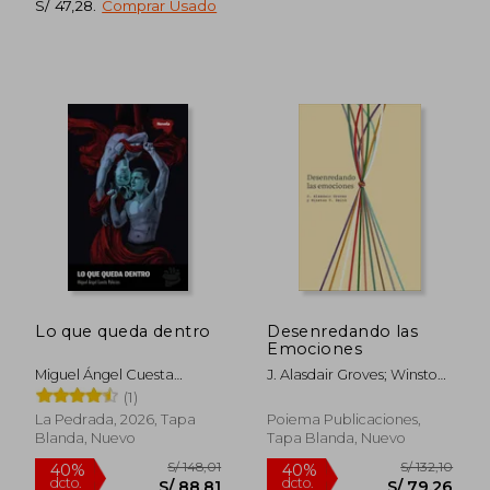
S/ 47,28
.
Comprar Usado
S/ 170,07
S/ 109
55%
40%
dcto.
dcto.
S/ 76,53
S/ 65,
Lo que queda dentro
Desenredando las
Rápido
Emociones
Miguel Ángel Cuesta
J. Alasdair Groves; Winston
Palacios
T. Smith
(1)
La Pedrada, 2026, Tapa
Poiema Publicaciones,
Blanda, Nuevo
Tapa Blanda, Nuevo