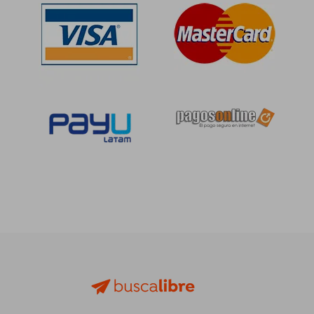
S/ 212,66
S/ 220,
55%
55%
dcto.
dcto.
S/ 95,70
S/ 99,