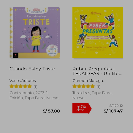
Cuando Estoy Triste
Puber Preguntas -
TERAIDEAS - Un libro
entretenido para
Varios Autores
Carmen Moraga
aprender sobre la
Hernández
(1)
(1)
pubertad
Contrapunto, 2023, 1
Teraideas, Tapa Dura,
Edición, Tapa Dura, Nuevo
Nuevo