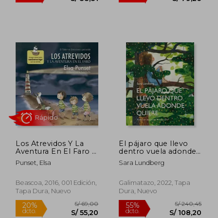
S/ 160,41
S/ 30,
55%
20%
dcto.
dcto.
S/ 72,19
S/ 24,
Los Atrevidos Y La
El pájaro que llevo
Aventura En El Faro /
dentro vuela adonde
The Daring and the
quiere
Punset, Elsa
Sara Lundberg
Adventure Inthe Ligh
Thouse
Beascoa, 2016, 001 Edición,
Galimatazo, 2022, Tapa
Tapa Dura, Nuevo
Dura, Nuevo