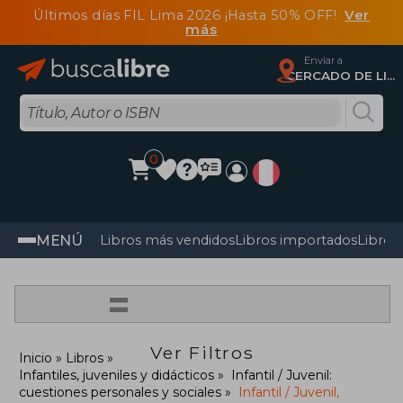
Últimos días FIL Lima 2026 ¡Hasta 50% OFF!
Ver
más
Enviar a
CERCADO DE LIMA, Lima
0
MENÚ
Libros más vendidos
Libros importados
Libros
=
Ver Filtros
Inicio
Libros
Infantiles, juveniles y didácticos
Infantil / Juvenil:
cuestiones personales y sociales
Infantil / Juvenil,