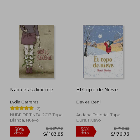
S/ 160,61
S/ 130,
55%
55%
dcto.
dcto.
S/ 72,27
S/ 58,
Nada es suficiente
El Copo de Nieve
Lydia Carreras
Davies, Benji
(2)
NUBE DE TINTA, 2017, Tapa
Andana Editorial, Tapa
Blanda, Nuevo
Dura, Nuevo