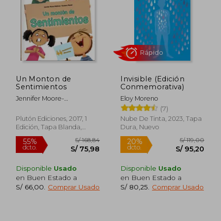
Un Monton de
Invisible (Edición
Sentimientos
Conmemorativa)
Jennifer Moore-
Eloy Moreno
Mallinos/Gustavo Mazali
(7)
Plutón Ediciones, 2017, 1
Nube De Tinta, 2023, Tapa
Edición, Tapa Blanda,
Dura, Nuevo
Nuevo
Disponible
Usado
Disponible
Usado
en Buen Estado a
en Buen Estado a
S/ 205,71
S/ 155
55%
55%
S/ 66,00
.
Comprar Usado
S/ 80,25
.
Comprar Usado
dcto.
dcto.
S/ 92,57
S/ 70,