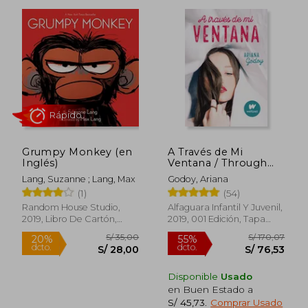
Grumpy Monkey (en
A Través de Mi
Inglés)
Ventana / Through
My Window
Lang, Suzanne ; Lang, Max
Godoy, Ariana
(1)
(54)
Random House Studio,
Alfaguara Infantil Y Juvenil,
2019, Libro De Cartón,
2019, 001 Edición, Tapa
Nuevo
Blanda, Nuevo
Rápido
Disponible
Usado
en Buen Estado a
S/ 45,73
.
Comprar Usado