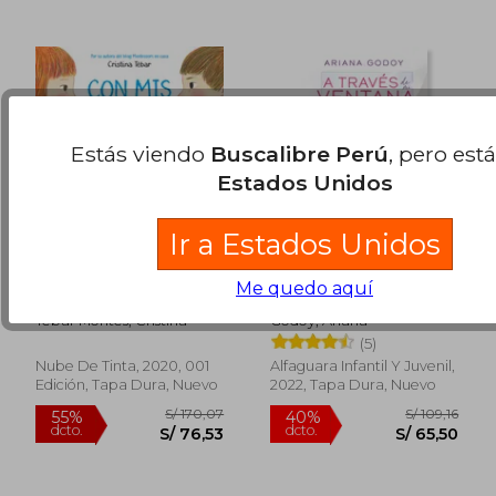
Estás viendo
Buscalibre Perú
, pero est
Estados Unidos
Ir a Estados Unidos
Con MIS Palabras:
A Través de mi
Me quedo aquí
Cómo Resolver
Ventana
Conflictos Con
Tebar Montes, Cristina
Godoy, Ariana
Enfoque Montessori /
(5)
In My Words: How to
Resolve Conflicts
Nube De Tinta, 2020, 001
Alfaguara Infantil Y Juvenil,
with a Montessori
Edición, Tapa Dura, Nuevo
2022, Tapa Dura, Nuevo
Focus
S/ 193,60
S/ 173,
55%
55%
dcto.
dcto.
S/ 87,12
S/ 78,