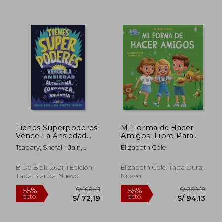
Tienes Superpoderes:
Mi Forma de Hacer
Vence La Ansiedad
Amigos: Libro Para
Con Autoestima,
Niños Sobre la
Tsabary, Shefali ; Jain,
Elizabeth Cole
Confianza Y Valentía /
Amistad, la Inclusión y
Renee
Su Perpowered:
las Habilidades
Transform Anxiety
Sociales
B De Blok, 2021, 1 Edición,
Elizabeth Cole, Tapa Dura,
S/ 125,74
S/ 184,
55%
55%
Into Courage,
Tapa Blanda, Nuevo
Nuevo
dcto.
dcto.
S/ 56,58
S/ 82,
Confidence, and
Resilienc