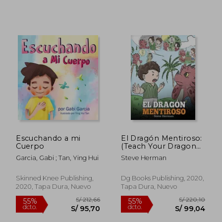
S/ 148,01
S/ 132
40%
40%
dcto.
dcto.
S/ 88,81
S/ 79,
Escuchando a mi
El Dragón Mentiroso:
Cuerpo
(Teach Your Dragon
to Stop Lying) un
Garcia, Gabi ; Tan, Ying Hui
Steve Herman
Libro de Dragones
Para Enseñar a los
Niños a no Mentir.
Skinned Knee Publishing,
Dg Books Publishing, 2020,
Una Linda Historia
2020, Tapa Dura, Nuevo
Tapa Dura, Nuevo
Para Niños Para. Ser
Honestos. (15) (my
Dragon Books
Español)