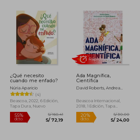
¿Qué necesito
Ada Magnífica,
cuando me enfado?
Científica
Núria Aparicio
David Roberts, Andrea
Beaty
(4)
Beascoa, 2022, 6 Edición,
Beascoa Internacional,
Tapa Dura, Nuevo
2018, 1 Edición, Tapa
Blanda, Nuevo
S/ 160,41
S/ 209,
55%
55%
dcto.
dcto.
S/ 72,19
S/ 94,