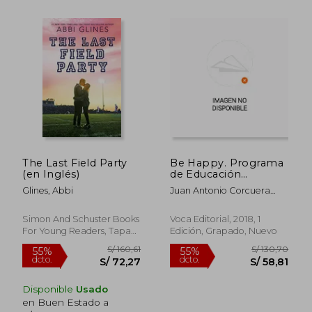
The Last Field Party
Be Happy. Programa
(en Inglés)
de Educación
Emocional (Curso 6)
Glines, Abbi
Juan Antonio Corcuera
Canflanca
Simon And Schuster Books
Voca Editorial, 2018, 1
For Young Readers, Tapa
Edición, Grapado, Nuevo
Dura, Nuevo
Disponible
Usado
en Buen Estado a