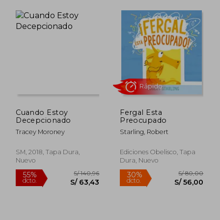
Rápido
Cuando Estoy
Fergal Esta
Decepcionado
Preocupado
Tracey Moroney
Starling, Robert
SM, 2018, Tapa Dura,
Ediciones Obelisco, Tapa
Nuevo
Dura, Nuevo
S/ 168,84
S/ 119,
55%
20%
dcto.
dcto.
S/ 75,98
S/ 95,