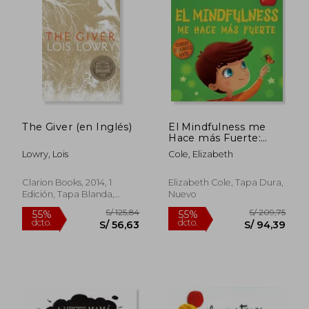
Rápido
Rápido
The Giver (en Inglés)
El Mindfulness me
Hace más Fuerte:
Libro Infantil Para
Lowry, Lois
Cole, Elizabeth
Encontrar la Calma,
Mantener la
S/ 169,00
S/ 59,
20%
20%
Concentración y
Clarion Books, 2014, 1
Elizabeth Cole, Tapa Dura,
dcto.
dcto.
S/ 135,20
S/ 47,
Superar la Ansiedad
Edición, Tapa Blanda,
Nuevo
Nuevo