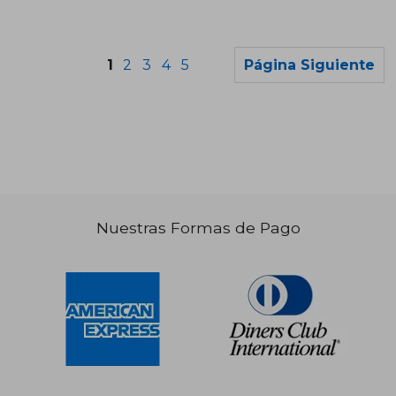
1
2
3
4
5
Página Siguiente
Nuestras Formas de Pago
S/ 207,70
S/ 170,
50%
55%
dcto.
dcto.
S/ 103,85
S/ 76,