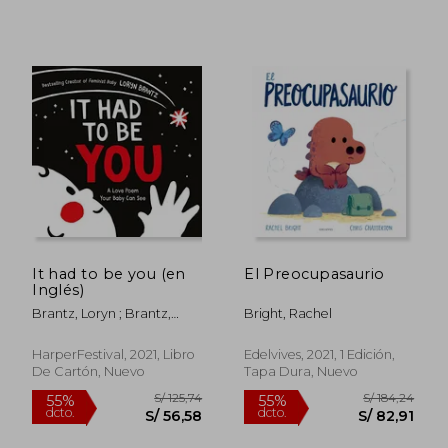
Rápido
S/ 193,60
S/ 49,
55%
20%
It had to be you (en
El Preocupasaurio
dcto.
dcto.
S/ 87,12
S/ 39,
Inglés)
Brantz, Loryn ; Brantz,
Bright, Rachel
Loryn
HarperFestival, 2021, Libro
Edelvives, 2021, 1 Edición,
De Cartón, Nuevo
Tapa Dura, Nuevo