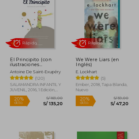
Rápido
Rápido
El Principito (con
We Were Liars (en
ilustraciones
Inglés)
S/ 69,00
S/ 49,
20%
30%
desplegables y el
dcto.
dcto.
S/ 55,20
S/ 34,
Antoine De Saint-Exupéry
E. Lockhart
texto íntegro de la
(120)
(5)
obra)
SALAMANDRA INFANTIL Y
Ember, 2018, Tapa Blanda,
JUVENIL, 2016, 1 Edición,
Nuevo
Tapa Dura, Nuevo