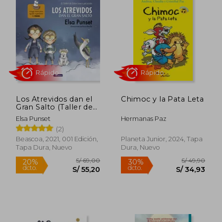
S/ 129,00
S/ 99,
20%
20%
dcto.
dcto.
S/ 103,20
S/ 79,
Los Atrevidos dan el
Chimoc y la Pata Leta
Gran Salto (Taller de
Emociones 1)
Elsa Punset
Hermanas Paz
(2)
Beascoa, 2021, 001 Edición,
Planeta Junior, 2024, Tapa
Tapa Dura, Nuevo
Dura, Nuevo