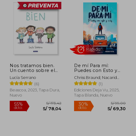
S/ 179,77
55%
dcto.
S/ 80,90
S/ 53,
Nos tratamos bien.
De mí Para mí:
Un cuento sobre el
Puedes con Esto y
respeto
más
Lucía Serrano
Chriss Braund; Nacarid
Portal
(6)
(1)
Beascoa, 2023, Tapa Dura,
Ediciones Deja Vu, 2025,
Nuevo
Tapa Blanda, Nuevo
Rápido