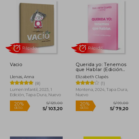
S/ 173,42
S/ 99,
55%
30%
dcto.
dcto.
S/ 78,04
S/ 69,
Vacio
Querida yo: Tenemos
que Hablar (Edición
Especial)
Llenas, Anna
Elizabeth Clapés
(8)
(1)
Lumen Infantil, 2023, 1
Montena, 2024, Tapa Dura,
Edición, Tapa Dura, Nuevo
Nuevo
Rápido
Rápido