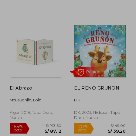
S/ 140,96
S/ 80,
55%
30%
dcto.
dcto.
S/ 63,43
S/ 56,
El Abrazo
EL RENO GRUÑON
McLaughlin, Eoin
DK
Algar, 2019, Tapa Dura,
DK, 2023, 1 Edición, Tapa
Rápido
Nuevo
Dura, Nuevo