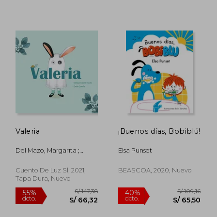
Rápido
S/ 69,00
S/ 240,
20%
55%
Valeria
¡Buenos días, Bobiblú!
dcto.
dcto.
S/ 55,20
S/ 108,
Del Mazo, Margarita ;
Elsa Punset
García, Ester
Cuento De Luz Sl, 2021,
BEASCOA, 2020, Nuevo
Tapa Dura, Nuevo