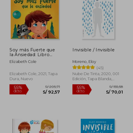
Soy más Fuerte que
Invisible / Invisible
la Ansiedad: Libro
Infantil Sobre la
Elizabeth Cole
Moreno, Eloy
Superación de las
(45)
Preocupaciones, el
Estrés y el Miedo (el
Elizabeth Cole, 2021, Tapa
Nube De Tinta, 2020, 001
Mundo de las
Dura, Nuevo
Edición, Tapa Blanda,
Emociones de los
Nuevo
Niños) (World of Kids
Emotions)
S/ 229,
54%
dcto.
S/ 77,00
S/ 106,