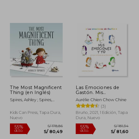
S/ 35,00
S/ 170,
20%
55%
dcto.
dcto.
S/ 28,00
S/ 76,
The Most Magnificent
Las Emociones de
Thing (en Inglés)
Gastón. Mis
Emociones y yo
Spires, Ashley ; Spires,
Aurélie Chien Chow Chine
Ashley
(3)
Kids Can Press, Tapa Dura,
Bruño, 2021, 1 Edición, Tapa
Nuevo
Dura, Nuevo