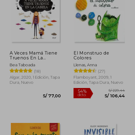
A Veces Mamá Tiene
El Monstruo de
Truenos En La
Colores
Cabeza
Bea Taboada
Llenas, Anna
(18)
(27)
Algar, 2020, 1 Edición, Tapa
Flamboyant, 2009, 1
Dura, Nuevo
Edición, Tapa Dura, Nuevo
S/ 125,84
S/ 209,
55%
55%
dcto.
dcto.
S/ 56,63
S/ 94,