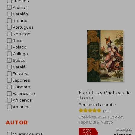
Francés
Alemán
Catalán
S
55%
Italiano
dcto.
S/ 
Portugués
Noruego
Ruso
Polaco
Gallego
Sueco
Catalá
Euskera
Japones
Hungaro
Espíritus y Criaturas de
Valenciano
Japón
Africanos
Benjamin Lacombe
Amarico
(38)
Edelvives, 2021, 1 Edición,
AUTOR
Tapa Dura, Nuevo
Ouaziry Karim El