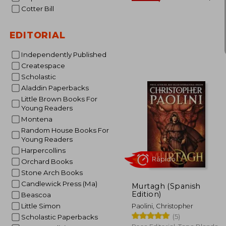
Cotter Bill
EDITORIAL
Independently Published
Createspace
Scholastic
Aladdin Paperbacks
Little Brown Books For
Young Readers
S/
55%
Montena
dcto.
S/ 1
Random House Books For
Young Readers
Harpercollins
Orchard Books
Stone Arch Books
Candlewick Press (Ma)
Murtagh (Spanish
Edition)
Beascoa
Little Simon
Paolini, Christopher
(5)
Scholastic Paperbacks