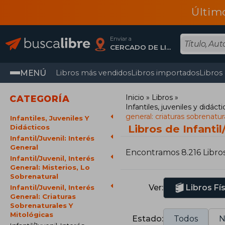
Últim
Enviar a
CERCADO DE LIMA, Lima
MENÚ
Libros más vendidos
Libros importados
Libros
Inicio
Libros
CATEGORÍA
Infantiles, juveniles y didácti
general: criaturas sobrenatur
Infantiles, Juveniles Y
Libros de Infantil
Didácticos
Infantil/Juvenil: Interés
General
Encontramos 8.216 Libro
Infantil/Juvenil, Interés
General: Misterios, Lo
Sobrenatural
Ver:
Libros Fí
Infantil/Juvenil, Interés
General: Criaturas
Sobrenaturales Y
Mitológicas
Estado:
Todos
N