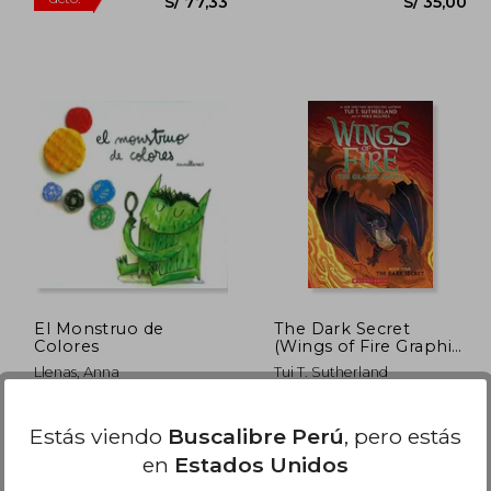
337,60
S/ 128,88
40%
dcto.
151,92
S/ 77,33
El Monstruo de
The Dark Secret
Colores
(Wings of Fire Graphic
Novel #4) (en Inglés)
Llenas, Anna
Tui T. Sutherland
(27)
Flamboyant, 2009, 1
Graphix, 2020, 1 Edición,
Estás viendo
Buscalibre Perú
, pero estás
Edición, Tapa Dura, Nuevo
Tapa Blanda, Nuevo
en
Estados Unidos