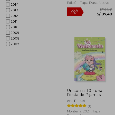
Edición, Tapa Dura, Nuevo
2014
2013
2012
2011
2010
2009
2008
2007
Unicornia 10 - una
Fiesta de Pijamas
S/
55%
Ana Punset
dcto.
S/ 
(1)
Montena, 2024, Tapa