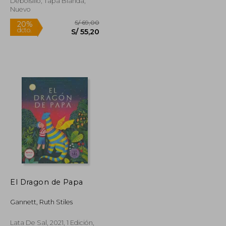
Debolsillo, Tapa Blanda,
Nuevo
Rápido
S/ 69,00
S/ 69,00
20%
El Dragon de Papa
dcto.
S/ 55,20
S/ 55,20
Gannett, Ruth Stiles
Lata De Sal, 2021, 1 Edición,