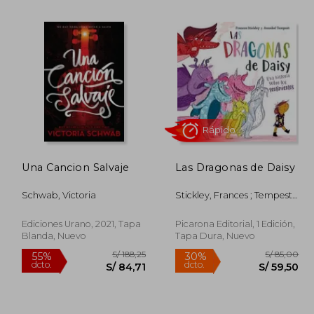
 75,00
S/ 157,03
55%
40%
dcto.
dcto.
52,50
S/ 70,67
Una Cancion Salvaje
Las Dragonas de Daisy
Schwab, Victoria
Stickley, Frances ; Tempest,
Annabel
Rápido
Ediciones Urano, 2021, Tapa
Picarona Editorial, 1 Edición,
Blanda, Nuevo
Tapa Dura, Nuevo