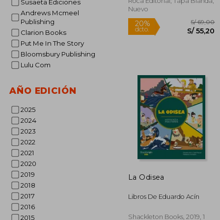
Roca Editorial, Tapa Blanda,
Susaeta Ediciones
Nuevo
Andrews Mcmeel
Publishing
Clarion Books
Put Me In The Story
Bloomsbury Publishing
Lulu Com
Rápido
AÑO EDICIÓN
2025
2024
2023
2022
2021
2020
S/
20%
2019
La Odisea
dcto.
S/ 
2018
2017
Libros De Eduardo Acín
2016
Shackleton Books, 2019, 1
2015