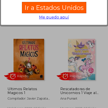
Ir a Estados Unidos
Me quedo aquí
 266,65
S/ 229,44
54%
55%
dcto.
dcto.
19,99
S/ 106,44
Ultimos Relatos
Rescatadoras de
Magicos 1
Unicornios 1 Viaje al
Pais de las Sirenas
Compilador: Javier Zapata
Ana Punset
Innocenzi