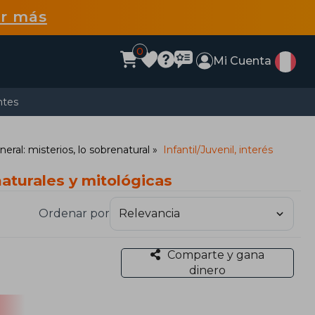
r más
0
Mi Cuenta
ntes
eneral: misterios, lo sobrenatural
Infantil/Juvenil, interés
naturales y mitológicas
Ordenar por
Comparte y gana
dinero