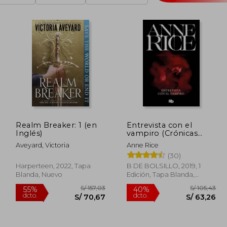
Realm Breaker: 1 (en
Entrevista con el
Inglés)
vampiro (Crónicas
Vampíricas 1)
Aveyard, Victoria
Anne Rice
(30)
Harperteen, 2022, Tapa
B DE BOLSILLO, 2019, 1
Blanda, Nuevo
Edición, Tapa Blanda,
Nuevo