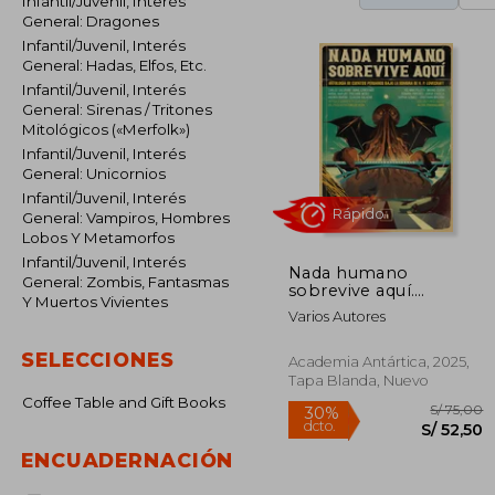
Infantil/Juvenil, Interés
General: Dragones
Infantil/Juvenil, Interés
General: Hadas, Elfos, Etc.
Infantil/Juvenil, Interés
General: Sirenas / Tritones
Mitológicos («Merfolk»)
Infantil/Juvenil, Interés
General: Unicornios
Infantil/Juvenil, Interés
General: Vampiros, Hombres
Lobos Y Metamorfos
Infantil/Juvenil, Interés
Nada humano
General: Zombis, Fantasmas
sobrevive aquí.
Rápido
Y Muertos Vivientes
Antología de cuentos
Varios Autores
peruanos bajo la
sombra de H. P.
SELECCIONES
Lovecraft
Academia Antártica, 2025,
Tapa Blanda, Nuevo
Coffee Table and Gift Books
ENCUADERNACIÓN