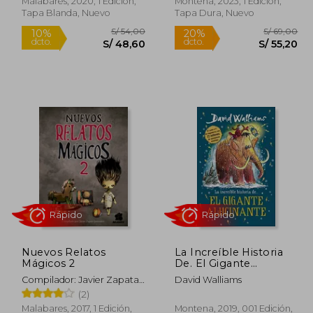
Malabares, 2020, 1 Edición,
Montena, 2023, 1 Edición,
Tapa Blanda, Nuevo
Tapa Dura, Nuevo
Rápido
Rápido
 69,00
S/ 54,00
10%
20%
Nuevos Relatos
La Increíble Historia
dcto.
dcto.
55,20
S/ 48,60
Mágicos 2
De. El Gigante
Alucinante
Compilador: Javier Zapata
David Walliams
Innocenzi
(2)
Malabares, 2017, 1 Edición,
Montena, 2019, 001 Edición,