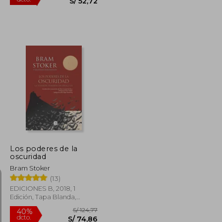
S/ 117,15
55%
dcto.
S/ 35,00
S/ 52,72
Los poderes de la
oscuridad
Bram Stoker
(13)
EDICIONES B, 2018, 1
Edición, Tapa Blanda,
Nuevo