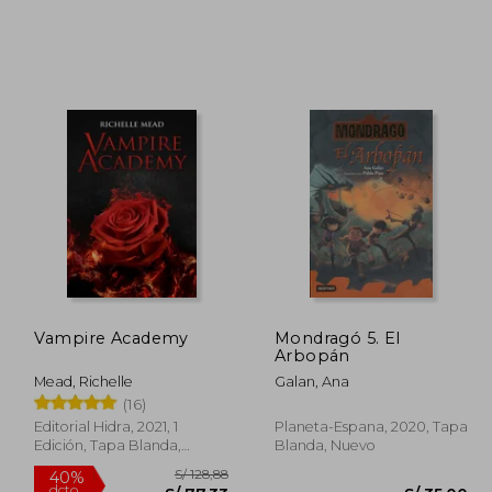
/ 151,91
S/ 188,25
55%
30%
dcto.
dcto.
68,36
S/ 84,71
Vampire Academy
Mondragó 5. El
Arbopán
Mead, Richelle
Galan, Ana
(16)
Editorial Hidra, 2021, 1
Planeta-Espana, 2020, Tapa
Edición, Tapa Blanda,
Blanda, Nuevo
Nuevo