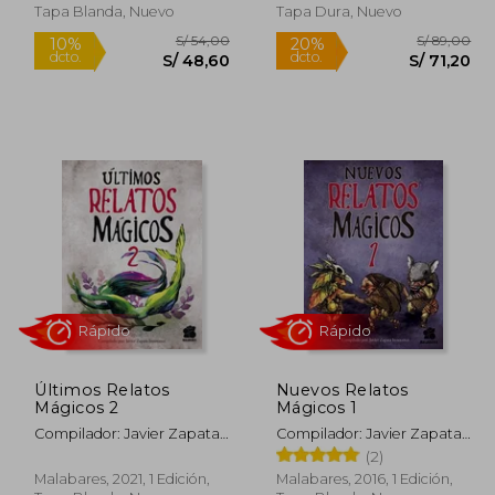
Tapa Blanda, Nuevo
Tapa Dura, Nuevo
Rápido
Rápido
Últimos Relatos
Nuevos Relatos
Mágicos 2
Mágicos 1
 194,41
S/ 54,00
10%
20%
Compilador: Javier Zapata
Compilador: Javier Zapata
dcto.
dcto.
87,48
S/ 48,60
Innocenzi
Innocenzi
(2)
Malabares, 2021, 1 Edición,
Malabares, 2016, 1 Edición,