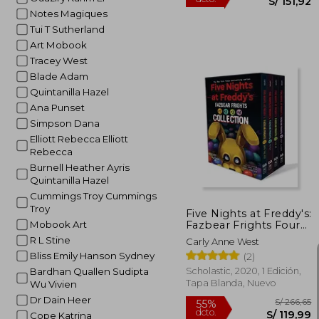
Notes Magiques
Tui T Sutherland
Art Mobook
Tracey West
Blade Adam
Quintanilla Hazel
Ana Punset
Simpson Dana
S/ 
55%
Elliott Rebecca Elliott
dcto.
S/ 
Rebecca
Burnell Heather Ayris
Quintanilla Hazel
Cummings Troy Cummings
Troy
Five Nights at Freddy's:
Fazbear Frights Four
Mobook Art
Book Boxed Set (en
R L Stine
Carly Anne West
Inglés)
Bliss Emily Hanson Sydney
(2)
Scholastic, 2020, 1 Edición,
Bardhan Quallen Sudipta
Tapa Blanda, Nuevo
Wu Vivien
Dr Dain Heer
Cope Katrina