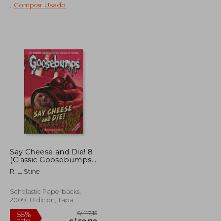
.
Comprar Usado
S/ 85,00
S/ 205,32
55%
dcto.
S/ 59,50
S/ 92,39
Say Cheese and Die! 8
(Classic Goosebumps)
(en Inglés)
R. L. Stine
Scholastic Paperbacks,
2009, 1 Edición, Tapa
Blanda, Nuevo