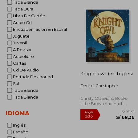
Tapa Blanda
S/
30%
Tapa Dura
dcto.
S/ 
Libro De Cartón
Audio Cd
Encuadernación En Espiral
Juguete
Juvenil
A Revisar
Audiolibro
Cartas
Cd De Audio
Knight owl (en Inglés)
Portada Flexibound
Sal
Denise, Christopher
Tapa Blanda
Tapa Blanda
Christy Ottaviano Books-
Little Brown And Hach,
2022, Tapa Dura, Nuevo
IDIOMA
Inglés
Español