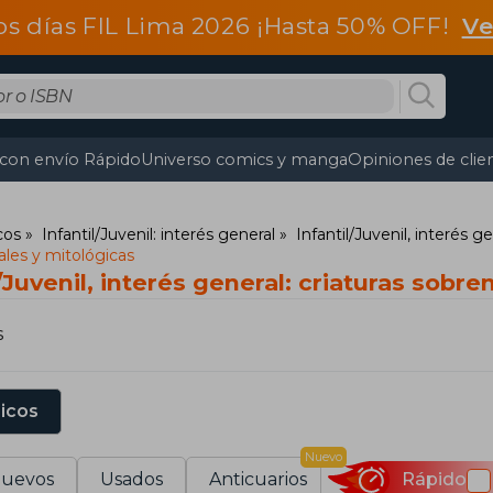
os días FIL Lima 2026 ¡Hasta 50% OFF!
Ve
 con envío Rápido
Universo comics y manga
Opiniones de clie
cos
Infantil/Juvenil: interés general
Infantil/Juvenil, interés g
ales y mitológicas
/Juvenil, interés general: criaturas sobre
s
sicos
Nuevo
uevos
Usados
Anticuarios
Rápido