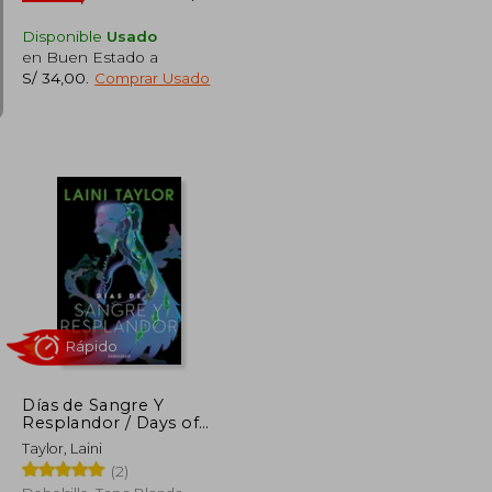
Disponible
Usado
en Buen Estado a
S/ 34,00
.
Comprar Usado
S/ 136,46
S/ 124,77
40%
dcto.
S/ 61,41
S/ 74,86
Días de Sangre Y
Resplandor / Days of
Blood & Starlight
Taylor, Laini
(2)