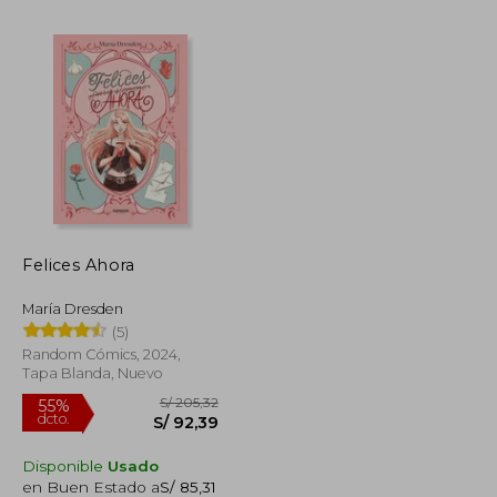
S/ 105,43
S/ 191,71
55%
dcto.
S/ 63,26
S/ 86,27
Felices Ahora
María Dresden
(5)
Random Cómics, 2024,
Tapa Blanda, Nuevo
Disponible
Usado
en Buen Estado a
S/ 85,31