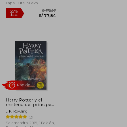
Tapa Dura, Nuevo
Harry Potter y el
misterio del príncipe
(Harry Potter 6)
S/ 89,00
S/ 172,97
55%
J. K. Rowling
dcto.
S/ 71,20
S/ 77,84
(21)
Salamandra, 2019, 1 Edición,