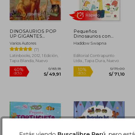
DINOSAURIOS POP
Pequeños
UP GIGANTES
Dinosaurios con
ACORAZADOS
Grandes Sentimientos
Varios Autores
Haddow Swapna
(7)
S/ 183,90
S/ 45,
55%
10%
Latinbooks, 2012, 1 Edición,
Editorial Contrapunto
dcto.
dcto.
S/ 82,76
S/ 40,
Tapa Blanda, Nuevo
Ltda., Tapa Dura, Nuevo
Estás viendo
Buscalibre Perú
, pero est