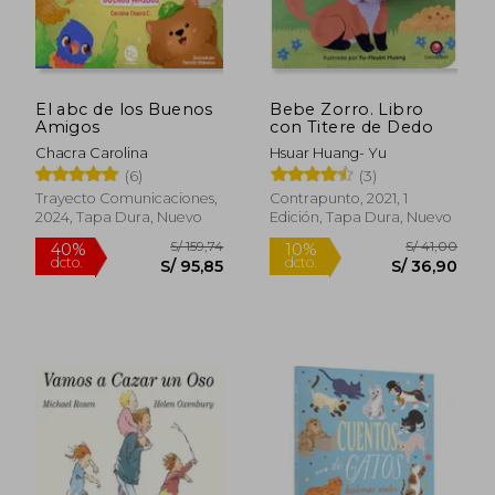
Rápido
El abc de los Buenos
Bebe Zorro. Libro
Amigos
con Titere de Dedo
Chacra Carolina
Hsuar Huang- Yu
(6)
(3)
Trayecto Comunicaciones,
Contrapunto, 2021, 1
2024, Tapa Dura, Nuevo
Edición, Tapa Dura, Nuevo
S/ 39,90
S/ 81
10%
40%
dcto.
dcto.
S/ 35,91
S/ 48,