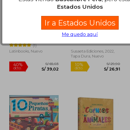
Estados Unidos
Ir a Estados Unidos
Pequeña Tortuguita
Descubre las
Emociones con los
Me quedo aquí
Colores
Aa. Vv.
Ana Delgado Nares
(1)
Latinbooks, Nuevo
Susaeta Ediciones, 2022,
Tapa Dura, Nuevo
S/ 80,13
S/ 90,
40%
40%
dcto.
dcto.
S/ 48,08
S/ 54,