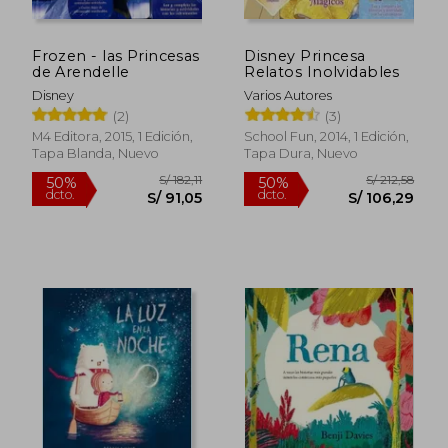
Frozen - las Princesas
Disney Princesa
de Arendelle
Relatos Inolvidables
Disney
Varios Autores
(2)
(3)
M4 Editora, 2015, 1 Edición,
School Fun, 2014, 1 Edición,
Tapa Blanda, Nuevo
Tapa Dura, Nuevo
S/ 107,10
S/ 161
40%
40%
dcto.
dcto.
S/ 64,26
S/ 96,