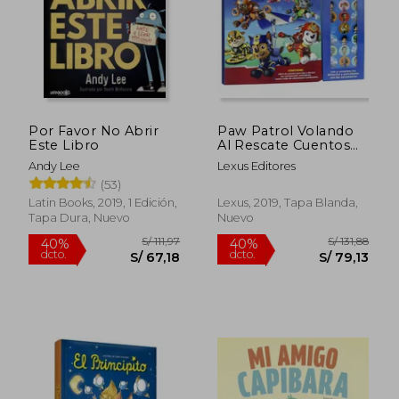
Por Favor No Abrir
Paw Patrol Volando
Este Libro
Al Rescate Cuentos
Actividades Stickers
Andy Lee
Lexus Editores
(53)
Latin Books, 2019, 1 Edición,
Lexus, 2019, Tapa Blanda,
Tapa Dura, Nuevo
Nuevo