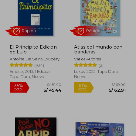
El Principito Edicion
Atlas del mundo con
de Lujo
banderas
Antoine De Saint-Exupéry
Varios Autores
Rápido
Rápido
(104)
(2)
Emece, 2013, 1 Edición,
Lexus, 2023, Tapa Dura,
Tapa Dura, Nuevo
Nuevo
S/ 69,90
S/ 69,
35%
10%
dcto.
dcto.
S/ 45,44
S/ 62,