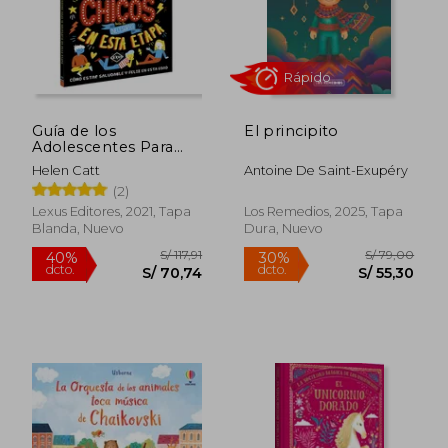
S/ 149,68
S/ 39,
40%
35%
dcto.
dcto.
S/ 89,81
S/ 25,
Guía de los
El principito
Adolescentes Para
Chicos. Todo lo
Helen Catt
Antoine De Saint-Exupéry
(Necesario) en Esta
(2)
Etapa
Lexus Editores, 2021, Tapa
Los Remedios, 2025, Tapa
Blanda, Nuevo
Dura, Nuevo
Rápido