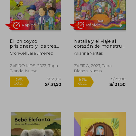
S/ 101,36
S/ 39,
40%
10%
dcto.
dcto.
S/ 60,82
S/ 35,
El ichicoyco
Natalia y el viaje al
prisionero y los tres
corazón de monstruo
hermanos
Llaqta
Cronwell Jara Jiménez
Arianna Yantas
recicladores
ZAFIRO KIDS, 2023, Tapa
ZAFIRO, 2023, Tapa
Blanda, Nuevo
Blanda, Nuevo
Rápido