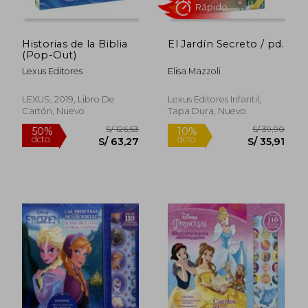
Historias de la Biblia
El Jardín Secreto / pd.
(Pop-Out)
Lexus Editores
Elisa Mazzoli
LEXUS, 2019, Libro De
Lexus Editores Infantil,
Cartón, Nuevo
Tapa Dura, Nuevo
Rápido
S/ 49,90
S/ 119
10%
40%
dcto.
dcto.
S/ 44,91
S/ 71,