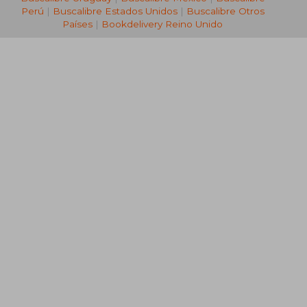
Perú
|
Buscalibre Estados Unidos
|
Buscalibre Otros
Países
|
Bookdelivery Reino Unido