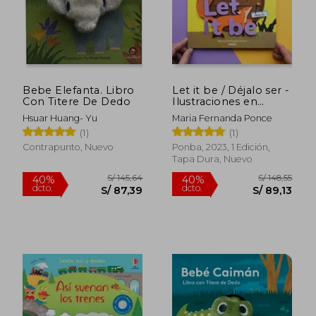
S/ 103,06
S/ 47,
40%
10%
dcto.
dcto.
S/ 61,84
S/ 43,
Bebe Elefanta. Libro
Let it be / Déjalo ser -
Con Titere De Dedo
Ilustraciones en
paper cut
Hsuar Huang- Yu
Maria Fernanda Ponce
(1)
(1)
Contrapunto, Nuevo
Ponba, 2023, 1 Edición,
Tapa Dura, Nuevo
Rápido
Rápido