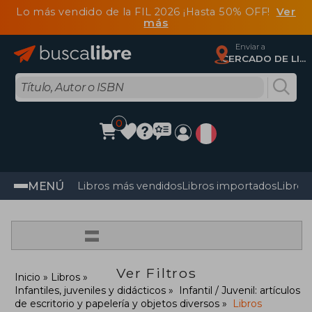
Lo más vendido de la FIL 2026 ¡Hasta 50% OFF!
Ver
más
Enviar a
CERCADO DE LIMA, Lima
0
MENÚ
Libros más vendidos
Libros importados
Libros
=
Ver Filtros
Inicio
Libros
Infantiles, juveniles y didácticos
Infantil / Juvenil: artículos
de escritorio y papelería y objetos diversos
Libros