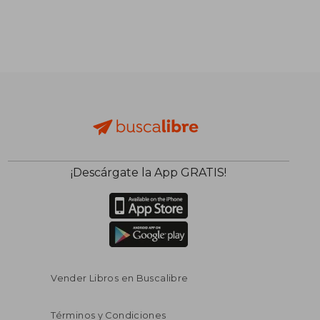
S/ 132,50
S/ 143,
40%
40%
dcto.
dcto.
S/ 79,50
S/ 86,
¡Descárgate la App GRATIS!
Vender Libros en Buscalibre
Términos y Condiciones