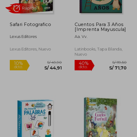
Safari Fotografico
Cuentos Para 3 Años
[Imprenta Mayuscula]
Rápido
Lexus Editores
Aa. Vv.
Lexus Editores, Nuevo
Latinbooks, Tapa Blanda,
Nuevo
S/ 65,03
S/ 29,
40%
10%
dcto.
dcto.
S/ 39,02
S/ 26,