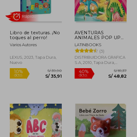
Libro de texturas. ¡No
AVENTURAS
toques al perro!
ANIMALES POP UP
UN DINO ASUSTADO
Varios Autores
LATINBOOKS
S/ 59,90
S/ 39,
(3)
10%
10%
dcto.
dcto.
S/ 53,91
S/ 35,
LEXUS, 2023, Tapa Dura,
DISTRIBUIDORA GRAFICA
Nuevo
S.A, 2010, Tapa Dura,
Nuevo