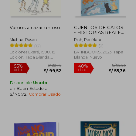
Vamos a cazar un oso
CUENTOS DE GATOS
- HISTORIAS REALES
DE FELINOS
Michael Rosen
Rich, Penélope
FANTÁSTICOS
(12)
(2)
Ediciones Ekaré, 1998, 15
LATINBOOKS, 2023, Tapa
Edición, Tapa Blanda,
Blanda, Nuevo
Nuevo
S/ 159,74
S/ 41,
40%
10%
dcto.
dcto.
S/ 95,85
S/ 36,
Disponible
Usado
en Buen Estado a
S/ 70,72
.
Comprar Usado