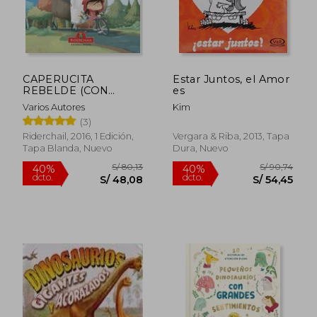
CAPERUCITA
Estar Juntos, el Amor
REBELDE (CON
es
S/ 145,64
S/ 148
40%
40%
CAUSA)
dcto.
dcto.
S/ 87,39
S/ 89,
Varios Autores
Kim
(3)
Riderchail, 2016, 1 Edición,
Vergara & Riba, 2013, Tapa
Tapa Blanda, Nuevo
Dura, Nuevo