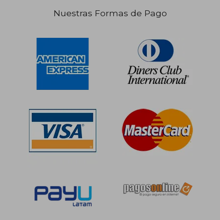
Nuestras Formas de Pago
S/ 182,11
S/ 212
50%
50%
dcto.
dcto.
S/ 91,05
S/ 106,