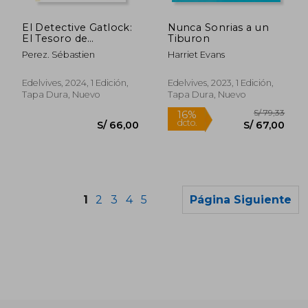
S/ 126,53
S/ 39,
50%
10%
dcto.
dcto.
S/ 63,27
S/ 35,
El Detective Gatlock:
Nunca Sonrias a un
El Tesoro de
Tiburon
Tutangaton
Perez. Sébastien
Harriet Evans
Edelvives, 2024, 1 Edición,
Edelvives, 2023, 1 Edición,
Tapa Dura, Nuevo
Tapa Dura, Nuevo
1
2
3
4
5
Página Siguiente