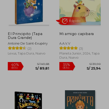
S/ 111,97
S/ 131
40%
40%
dcto.
dcto.
S/ 67,18
S/ 79,
El Principito (Tapa
Mi amigo capibara
Dura Grande)
Antoine De Saint-Exupéry
A.A.V.V
(2)
(3)
Lexus, Tapa Dura, Nuevo
Planeta Junior, 2024, Tapa
Dura, Nuevo
Rápido