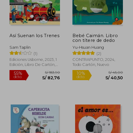
S/ 35,00
S/ 35,
10%
10%
dcto.
dcto.
S/ 31,50
S/ 31,
Así Suenan los Trenes
Bebé Caimán. Libro
con títere de dedo
Sam Taplin
Yu-Hsuan Huang
(1)
(2)
Ediciones Usborne, 2023, 1
CONTRAPUNTO, 2024,
Edición, Libro De Cartón,
Todo Cartón, Nuevo
Nuevo