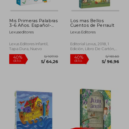
Mis Primeras Palabras
Los mas Bellos
3-6 Años. Español-
Cuentos de Perrault
Inglés / pd.
Lexuseditores
Lexus Editores
Rápido
Lexus Editores Infantil,
Editorial Lexus, 2018, 1
Tapa Dura, Nuevo
Edición, Libro De Cartón,
Nuevo
S/ 39,90
S/ 170,
10%
50%
dcto.
dcto.
S/ 35,91
S/ 85,