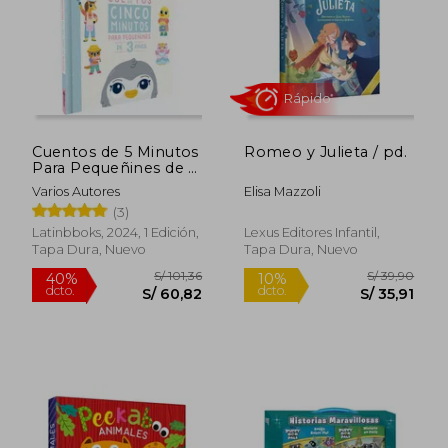
Cuentos de 5 Minutos
Romeo y Julieta / pd.
Para Pequeñines de 3
Años
Varios Autores
Elisa Mazzoli
(3)
Rápido
Latinbboks, 2024, 1 Edición,
Lexus Editores Infantil,
Tapa Dura, Nuevo
Tapa Dura, Nuevo
S/ 111,97
S/ 65,
40%
30%
dcto.
dcto.
S/ 67,18
S/ 45,