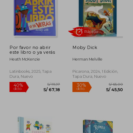
Por favor no abrir
Moby Dick
este libro o ya verás
Heath McKenzie
Herman Melville
Latinbooks, 2025, Tapa
Picarona, 2024, 1 Edición,
Dura, Nuevo
Tapa Dura, Nuevo
S/ 221,15
S/ 92,
55%
40%
dcto.
dcto.
S/ 99,52
S/ 55,