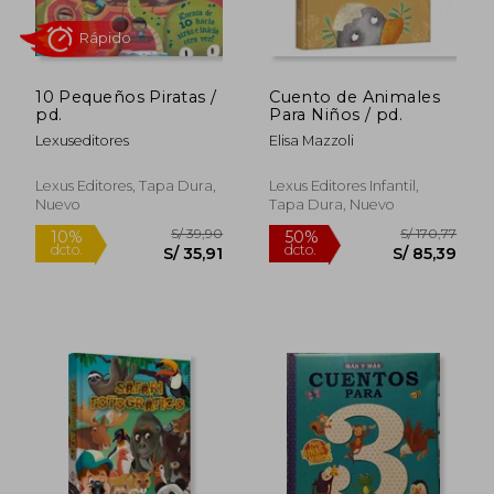
Rápido
10 Pequeños Piratas /
Cuento de Animales
pd.
Para Niños / pd.
Lexuseditores
Elisa Mazzoli
Lexus Editores, Tapa Dura,
Lexus Editores Infantil,
Nuevo
Tapa Dura, Nuevo
S/ 83,18
S/ 79,
40%
10%
dcto.
dcto.
S/ 49,91
S/ 71,