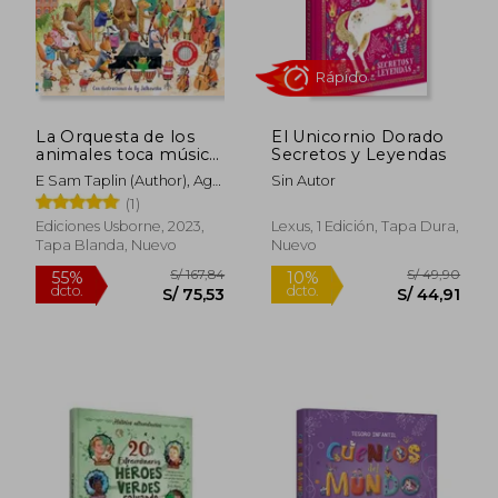
S/ 117,91
S/ 79,
40%
30%
dcto.
dcto.
S/ 70,74
S/ 55,
La Orquesta de los
El Unicornio Dorado
animales toca música
Secretos y Leyendas
de Chaikovski
E Sam Taplin (Author), Ag
Sin Autor
Jatkowska (Illustrator),
(1)
Gemma Alonso De La
Ediciones Usborne, 2023,
Lexus, 1 Edición, Tapa Dura,
Sierra (Translator)
Tapa Blanda, Nuevo
Nuevo
Rápido