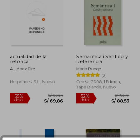
actualidad de la
Semantica i Sentido y
retórica
Referencia
A. López Eire
Mario Bunge
(2)
S/ 58,56
S/ 243,
15%
55%
Hespérides, S.l., Nuevo
Gedisa, 2008, 1 Edición,
dcto.
dcto.
S/ 50,00
S/ 109,
Tapa Blanda, Nuevo