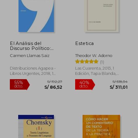
El Análisis del
Estetica
Discurso Político:
Géneros y
Carmen Llamas Saiz
Theodor W. Adorno
Metodologías
(1)
(Lingüística)
Distribuciones Agapea -
Las Cuarenta, 2013, 1
Libros Urgentes, 2018, 1
Edición, Tapa Blanda,
Edición, Tapa Blanda,
Nuevo
Nuevo
S/ 122,33
S/ 456,
55%
55%
dcto.
dcto.
S/ 55,05
S/ 205,