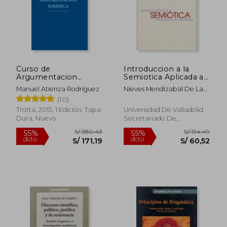
Curso de
Introduccion a la
Argumentacion
Semiotica Aplicada a
Juridica
la Logopedia
Manuel Atienza Rodríguez
Nieves Mendizabal De La
Cruz
(10)
Trotta, 2013, 1 Edición, Tapa
Universidad De Valladolid.
Dura, Nuevo
Secretariado De
Publicaciones E I, Tapa
Blanda, Nuevo
S/ 380,43
S/ 134,
55%
55%
dcto.
dcto.
S/ 171,19
S/ 60,