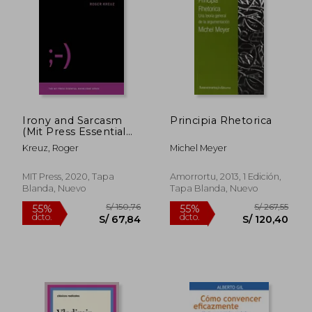
S/ 99,00
S/ 121
20%
55%
dcto.
dcto.
S/ 79,20
S/ 54,
Irony and Sarcasm
Principia Rhetorica
(Mit Press Essential
Knowledge Series)
Kreuz, Roger
Michel Meyer
(en Inglés)
MIT Press, 2020, Tapa
Amorrortu, 2013, 1 Edición,
Blanda, Nuevo
Tapa Blanda, Nuevo