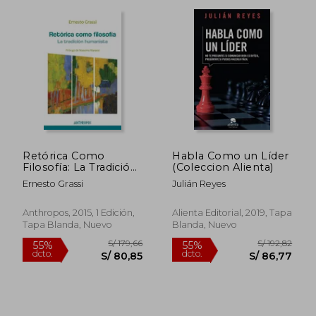
Retórica Como
Habla Como un Líder
Filosofía: La Tradición
(Coleccion Alienta)
Humanista
Ernesto Grassi
Julián Reyes
Anthropos, 2015, 1 Edición,
Alienta Editorial, 2019, Tapa
Tapa Blanda, Nuevo
Blanda, Nuevo
S/ 180,23
S/ 296,
40%
55%