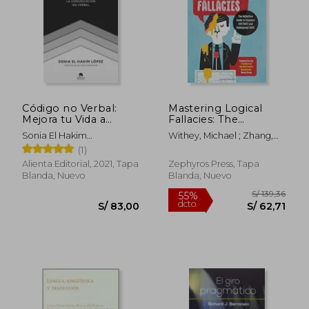
Código no Verbal:
Mastering Logical
Mejora tu Vida a
Fallacies: The
Través de la
Definitive Guide to
Sonia El Hakim
Withey, Michael ; Zhang,
Comunicación no
Flawless Rhetoric and
L&Oacute;Pez
Henry
(1)
Verbal (Sin Colección)
Bulletproof Logic (en
Inglés)
Alienta Editorial, 2021, Tapa
Zephyros Press, Tapa
Blanda, Nuevo
Blanda, Nuevo
S/ 218,37
S/ 146,
55%
55%
dcto.
dcto.
S/ 98,26
S/ 65,