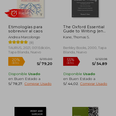
S/ 251,83
S/ 178
55%
55%
dcto.
dcto.
S/ 113,32
S/ 80,
Etimologías para
The Oxford Essential
sobrevivir al caos
Guide to Writing (en
Inglés)
Andrea Marcolongo
Kane, Thomas S.
(8)
TAURUS, 2021, 001 Edición,
Berkley Books, 2000, Tapa
Tapa Blanda, Nuevo
Blanda, Nuevo
Disponible
Usado
Disponible
Usado
en Buen Estado a
en Buen Estado a
S/ 78,27
.
Comprar Usado
S/ 44,02
.
Comprar Usado
Rápido