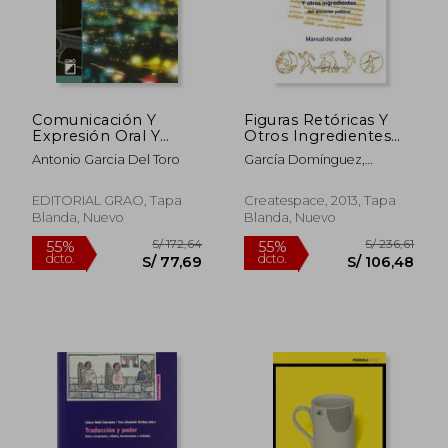
S/ 92,45
S/ 157,
Comunicación Y
Figuras Retóricas Y
Expresión Oral Y
Otros Ingredientes
Escrita: La
Del Discurso Político:
Antonio Garcia Del Toro
García Domínguez,
Dramatización Como
Manual Del Orador
Ricardo ; García
Recurso: 198 (Grao -
Damborenea, Ricardo
Castellano)
EDITORIAL GRAO, Tapa
Createspace, 2013, Tapa
Blanda, Nuevo
Blanda, Nuevo