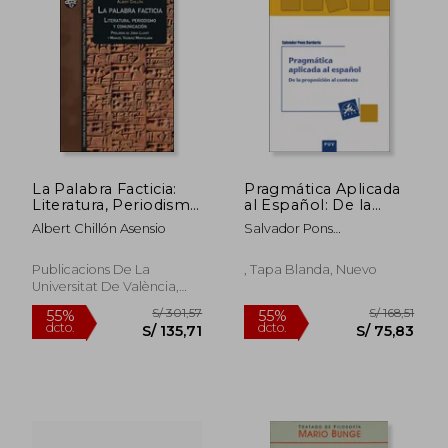
La Palabra Facticia:
Pragmática Aplicada
Literatura, Periodismo
al Español: De la
S/ 179,15
S/ 207,
55%
55%
y Comunicación
Proposición al
Albert Chillón Asensio
Salvador Pons
dcto.
dcto.
S/ 80,62
S/ 93,
Contexto
Border&Iacute;A
Publicacions De La
, Tapa Blanda, Nuevo
Universitat De València,
2014, 1 Edición, Tapa
Blanda, Nuevo