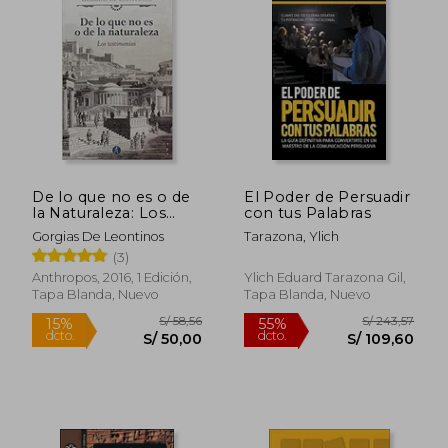
S/ 192,49
S/ 200,
55%
55%
dcto.
dcto.
S/ 86,62
S/ 90,
De lo que no es o de
El Poder de Persuadir
la Naturaleza: Los
con tus Palabras
Testimonios
Gorgias De Leontinos
Tarazona, Ylich
(3)
Anthropos, 2016, 1 Edición,
Ylich Eduard Tarazona Gil,
Tapa Blanda, Nuevo
Tapa Blanda, Nuevo