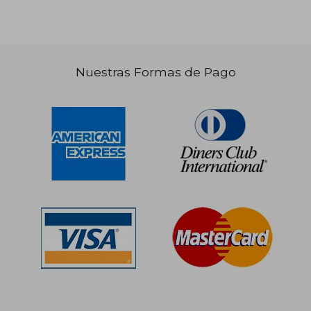
Nuestras Formas de Pago
S/ 232,42
S/ 152
55%
55%
dcto.
dcto.
S/ 104,59
S/ 68,