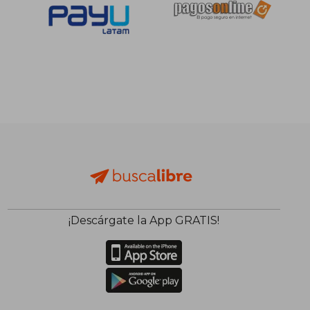
S/ 204,07
S/ 359,
55%
40%
dcto.
dcto.
S/ 91,83
S/ 215,
¡Descárgate la App GRATIS!