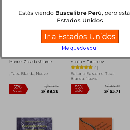
Estás viendo
Buscalibre Perú
, pero est
Estados Unidos
Ir a Estados Unidos
Me quedo aquí
Curso de Semántica
Prolegómenos a una
Léxica del Español
estilística literaria
(Spanish Edition)
Manuel Casado Velarde
Antón A. Toursinov
(1)
, Tapa Blanda, Nuevo
Editorial Episteme, Tapa
Blanda, Nuevo
S/ 301,57
S/ 168
55%
55%
dcto.
dcto.
S/ 135,71
S/ 75,