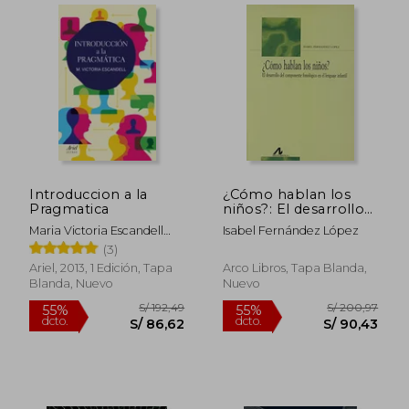
dcto.
dcto.
S/ 108,14
S/ 133,
Introduccion a la
¿Cómo hablan los
Pragmatica
niños?: El desarrollo
del componente
Maria Victoria Escandell
Isabel Fernández López
fonológico en el
Vidal
(3)
lenguaje infantil
(Bibliotheca
Ariel, 2013, 1 Edición, Tapa
Arco Libros, Tapa Blanda,
Philologica)
Blanda, Nuevo
Nuevo