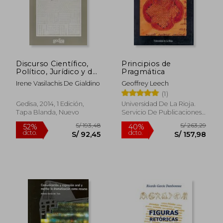
Discurso Científico,
Principios de
Político, Jurídico y de
Pragmática
Resistencia: Análisis
Irene Vasilachis De Gialdino
Geoffrey Leech
Lingüístico e
(1)
Investigación
Cualitativa
Gedisa, 2014, 1 Edición,
Universidad De La Rioja.
Tapa Blanda, Nuevo
Servicio De Publicaciones,
1997, 1 Edición, Tapa
Blanda, Nuevo
S/ 193,48
S/ 263,
52%
40%
dcto.
dcto.