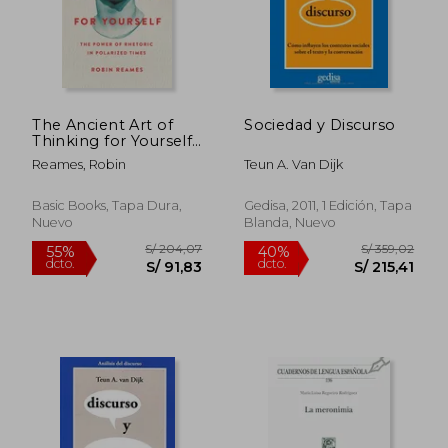
S/ 141,29
S/ 233,
55%
55%
dcto.
dcto.
S/ 63,58
S/ 105,
The Ancient Art of
Sociedad y Discurso
Thinking for Yourself:
The Power of
Reames, Robin
Teun A. Van Dijk
Rhetoric in Polarized
Times (en Inglés)
Basic Books, Tapa Dura,
Gedisa, 2011, 1 Edición, Tapa
Nuevo
Blanda, Nuevo