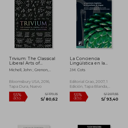
S/ 179,66
S/ 192
55%
55%
dcto.
dcto.
S/ 80,85
S/ 86,
Trivium: The Classical
La Conciencia
Liberal Arts of
Lingüística en la
Grammar, Logic, &
Enseñanza de
Michell, John ; Grenon,
J.M. Cots
Rhetoric (Wooden
Lenguas: 239
Rachel ; Fontainelle, Earl
Books) (en Inglés)
(Biblioteca de Textos)
Bloomsbury USA, 2016,
Editorial Grao, 2007, 1
Tapa Dura, Nuevo
Edición, Tapa Blanda,
Nuevo