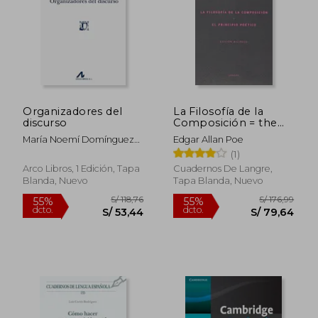
Organizadores del
La Filosofía de la
discurso
Composición = the
Philosophy of
María Noemí Domínguez
Edgar Allan Poe
Composition
García
(1)
Arco Libros, 1 Edición, Tapa
Cuadernos De Langre,
Blanda, Nuevo
Tapa Blanda, Nuevo
S/ 215,01
S/ 162
40%
55%
dcto.
dcto.
S/ 129,01
S/ 73,