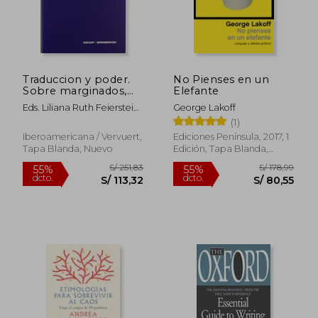
S/ 172,64
S/ 236
55%
55%
dcto.
dcto.
S/ 77,69
S/ 106,
Traduccion y poder.
No Pienses en un
Sobre marginados,
Elefante
infieles, hermeneutas
Eds. Liliana Ruth Feierstein
George Lakoff
y exiliados (Spanish
Vera Elisabeth Gerling
(1)
Edition)
Iberoamericana / Vervuert,
Ediciones Península, 2017, 1
Tapa Blanda, Nuevo
Edición, Tapa Blanda,
Nuevo