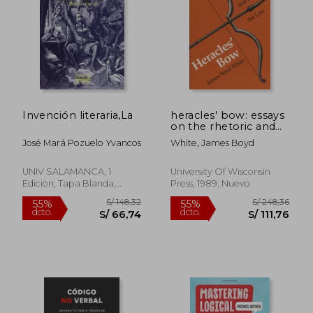
Invención literaria,La
heracles' bow: essays
on the rhetoric and
poetics of law (en
José Mará Pozuelo Yvancos
White, James Boyd
Inglés)
UNIV SALAMANCA, 1
University Of Wisconsin
Edición, Tapa Blanda,
Press, 1989, Nuevo
Nuevo
S/ 155,24
S/ 183
55%
52%
dcto.
dcto.
S/ 69,86
S/ 88,