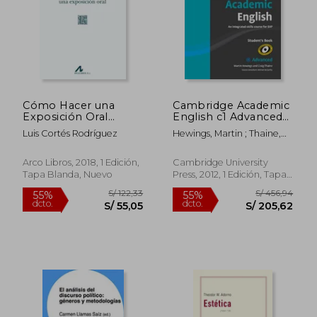
Cómo Hacer una
Cambridge Academic
Exposición Oral
English c1 Advanced
(Cuadernos de
Student'S Book: An
Luis Cortés Rodríguez
Hewings, Martin ; Thaine,
Lengua Española)
Integrated Skills
Craig ; McCarthy, Michael
Course for eap (en
Inglés)
Arco Libros, 2018, 1 Edición,
Cambridge University
Tapa Blanda, Nuevo
Press, 2012, 1 Edición, Tapa
Blanda, Nuevo
S/ 118,76
S/ 176
55%
55%
dcto.
dcto.
S/ 53,44
S/ 79,