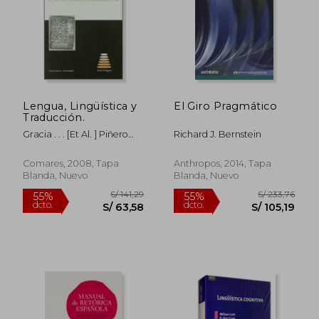
Lengua, Lingüística y
El Giro Pragmático
Traducción.
Gracia . . . [Et Al. ] Piñero
Richard J. Bernstein
Piñero
Comares, 2008, Tapa
Anthropos, 2014, Tapa
Blanda, Nuevo
Blanda, Nuevo
S/ 148,32
S/ 248,
55%
55%
dcto.
dcto.
S/ 66,74
S/ 111,