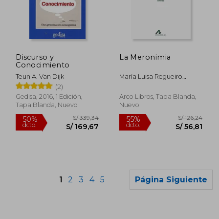
S/ 159,03
S/ 274
55%
55%
dcto.
dcto.
S/ 71,56
S/ 123,
Discurso y
La Meronimia
Conocimiento
Teun A. Van Dijk
María Luisa Regueiro
Rodríguez
(2)
Gedisa, 2016, 1 Edición,
Arco Libros, Tapa Blanda,
Tapa Blanda, Nuevo
Nuevo
1
2
3
4
5
Página Siguiente