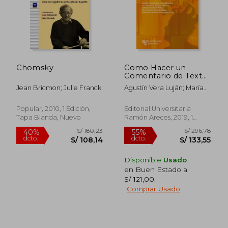
Chomsky
Como Hacer un
Comentario de Texto:
De la Teoria a la
Jean Bricmon; Julie Franck
Agustín Vera Luján; María
Practica
Antonieta Andión Herrero;
Leticia Carrasco Reija; Ana-
Popular, 2010, 1 Edición,
Editorial Universitaria
Jimena Deza Enríquez;
Tapa Blanda, Nuevo
Ramón Areces, 2019, 1
Genoveva García-Alegre
Edición, Tapa Blanda,
Sánchez
Nuevo
Disponible
Usado
en Buen Estado a
S/ 121,00
.
Comprar Usado
S/ 192,27
S/ 518
55%
40%
dcto.
dcto.
S/ 86,52
S/ 311,