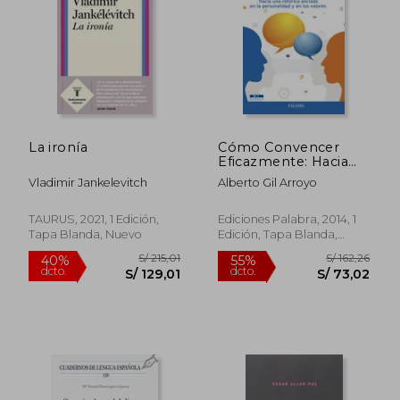
La ironía
Cómo Convencer
Eficazmente: Hacia
una Retórica Anclada
Vladimir Jankelevitch
Alberto Gil Arroyo
en la Personalidad y
en los Valores
S/ 150,76
S/ 267
55%
55%
TAURUS, 2021, 1 Edición,
Ediciones Palabra, 2014, 1
dcto.
dcto.
S/ 67,84
S/ 120,
Tapa Blanda, Nuevo
Edición, Tapa Blanda,
Nuevo