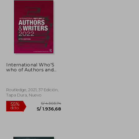
International Who'S
who of Authors and
Writers 2022 (en
Inglés)
Routledge, 2021, 37 Edición,
Tapa Dura, Nuevo
S/ 404,48
S/ 4.303,74
55%
dcto.
S/ 182,02
S/ 1.936,68