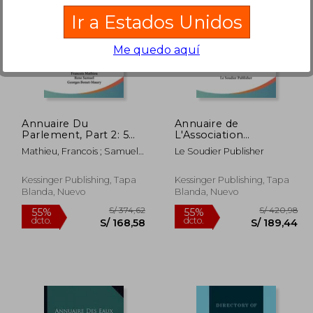
Ir a Estados Unidos
Me quedo aquí
324,84
S/ 218,17
55%
55%
dcto.
dcto.
46,18
S/ 98,17
Annuaire Du
Annuaire de
Parlement, Part 2: 5
L'Association
Annee (1903) (en
Internationale Pour La
Mathieu, Francois ; Samuel,
Le Soudier Publisher
Francés)
Protection de La
Rene ; Bonet-Maury,
Propriete Industrielle,
Georges
1900 (1901) (en
Kessinger Publishing, Tapa
Kessinger Publishing, Tapa
Francés)
Blanda, Nuevo
Blanda, Nuevo