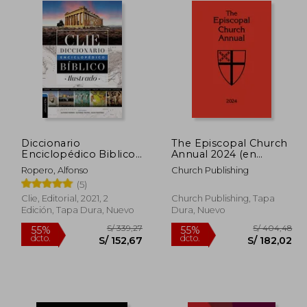
Diccionario
The Episcopal Church
Enciclopédico Biblico
Annual 2024 (en
Ilustrado
Inglés)
Ropero, Alfonso
Church Publishing
(5)
Clie, Editorial, 2021, 2
Church Publishing, Tapa
Edición, Tapa Dura, Nuevo
Dura, Nuevo
 218,55
S/ 339,27
55%
55%
dcto.
dcto.
98,35
S/ 152,67