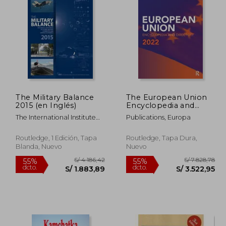
.584,83
S/ 11.466,14
55%
55%
dcto.
dcto.
63,17
S/ 5.159,76
S
The Military Balance
The European Union
2015 (en Inglés)
Encyclopedia and
Directory 2022 (en
The International Institute
Publications, Europa
Inglés)
For Strategi
Routledge, 1 Edición, Tapa
Routledge, Tapa Dura,
Blanda, Nuevo
Nuevo