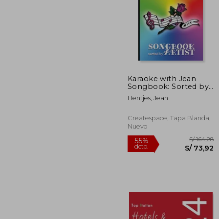
Karaoke with Jean
S/ 
Songbook: Sorted by
55%
Artist (en Inglés)
dcto.
S/ 1
Hentjes, Jean
Createspace, Tapa Blanda,
Nuevo