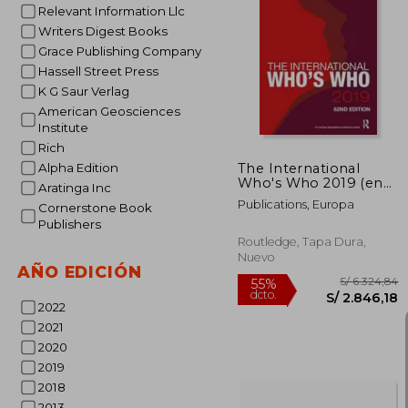
Relevant Information Llc
Writers Digest Books
S/ 2
55%
Grace Publishing Company
dcto.
S/ 1.
Hassell Street Press
K G Saur Verlag
American Geosciences
Institute
Rich
The International
Alpha Edition
Who's Who 2019 (en
Aratinga Inc
Inglés)
Publications, Europa
Cornerstone Book
Publishers
Routledge, Tapa Dura,
Nuevo
AÑO EDICIÓN
2022
2021
2020
2019
2018
2013