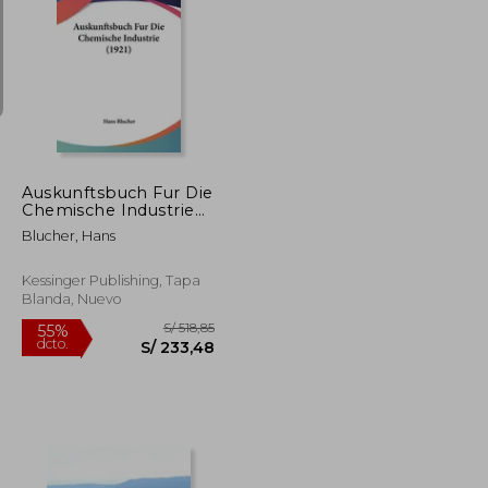
S/ 539,42
S/ 235,55
55%
dcto.
S/ 242,74
S/ 106,00
Auskunftsbuch Fur Die
Chemische Industrie
(1921) (en Alemán)
Blucher, Hans
Kessinger Publishing, Tapa
Blanda, Nuevo