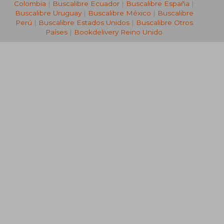
Colombia
|
Buscalibre Ecuador
|
Buscalibre España
|
Buscalibre Uruguay
|
Buscalibre México
|
Buscalibre
Perú
|
Buscalibre Estados Unidos
|
Buscalibre Otros
Países
|
Bookdelivery Reino Unido