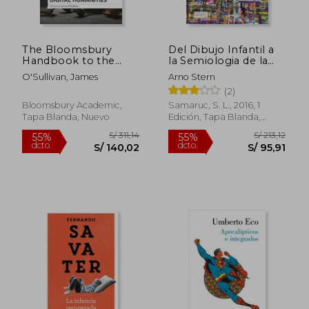
S/ 199,53
S/ 241,
55%
55%
dcto.
dcto.
S/ 89,79
S/ 108,
The Bloomsbury
Del Dibujo Infantil a
Handbook to the
la Semiologia de la
Digital Humanities
Expresiòn:
O'Sullivan, James
Arno Stern
(en Inglés)
Introducción a Otra
(2)
Mirada Sobre el Trazo
Bloomsbury Academic,
Samaruc, S. L., 2016, 1
Tapa Blanda, Nuevo
Edición, Tapa Blanda,
Nuevo