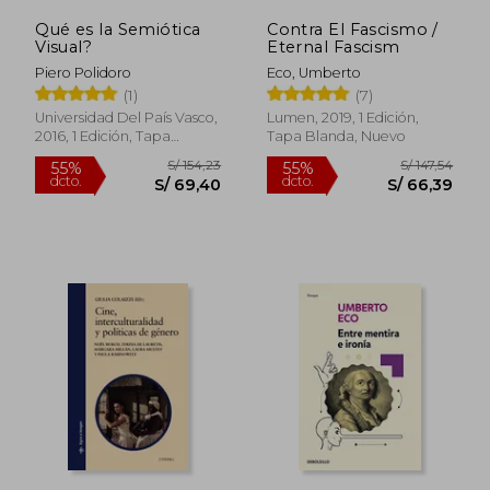
Qué es la Semiótica
Contra El Fascismo /
Visual?
Eternal Fascism
Piero Polidoro
Eco, Umberto
(1)
(7)
Universidad Del País Vasco,
Lumen, 2019, 1 Edición,
2016, 1 Edición, Tapa
Tapa Blanda, Nuevo
Blanda, Nuevo
S/ 186,49
S/ 165,
55%
55%
dcto.
dcto.
S/ 83,92
S/ 74,