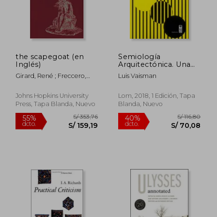
Rápido
the scapegoat (en
Semiología
Inglés)
Arquitectónica. Una
Presentación
Girard, René ; Freccero,
Luis Vaisman
Yvonne
Johns Hopkins University
Lom, 2018, 1 Edición, Tapa
Press, Tapa Blanda, Nuevo
Blanda, Nuevo
S/ 155,00
S/ 196
35%
55%
dcto.
dcto.
S/ 100,75
S/ 88,