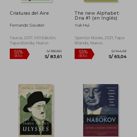
Criaturas del Aire
The new Alphabet:
Dna #1 (en Inglés)
Fernando Savater
Yuk Hui
Taurus, 2017, 001 Edición,
Spector Books, 2021, Tapa
Tapa Blanda, Nuevo
Blanda, Nuevo
S/ 334,48
S/ 166
55%
55%
dcto.
dcto.
S/ 150,51
S/ 74,