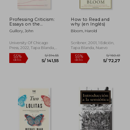
Professing Criticism:
How to Read and
S/ 220,26
S/ 323,
55%
55%
Essays on the
why (en Inglés)
dcto.
dcto.
S/ 99,12
S/ 145,
Organization of
Guillory, John
Bloom, Harold
Literary Study (en
Inglés)
University Of Chicago
Scribner, 2001, 1 Edición,
Press, 2022, Tapa Blanda,
Tapa Blanda, Nuevo
Nuevo