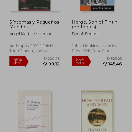
S/ 339,76
S/ 157
55%
55%
dcto.
dcto.
S/ 152,89
S/ 70,
Síntomas y Pequeños
Hergé, Son of Tintin
Mundos
(en Inglés)
Ángel Martínez-Hernáez
Benoît Peeters
Anthropos, 2019, 1 Edición,
Johns Hopkins University
Tapa Blanda, Nuevo
Press, 2011, Tapa Dura,
Nuevo