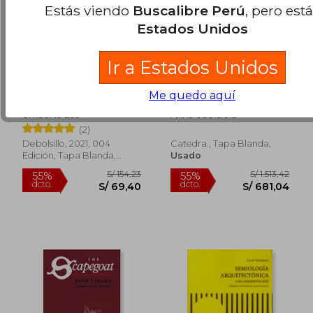
Estás viendo
Buscalibre Perú
, pero est
Estados Unidos
Ir a Estados Unidos
Decir Casi lo Mismo
Semiótica teatral
Me quedo aquí
S/ 192,15
S/ 194,
55%
55%
Umberto Eco
Anne Ubersfeld
dcto.
dcto.
S/ 86,47
S/ 87,
(2)
Debolsillo, 2021, 004
Catedra., Tapa Blanda,
Edición, Tapa Blanda,
Usado
Nuevo