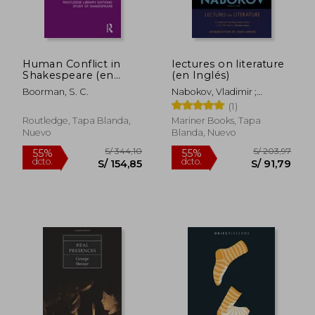
Human Conflict in
lectures on literature
Shakespeare (en
(en Inglés)
Inglés)
Boorman, S. C.
Nabokov, Vladimir ;
Bowers, Fredson ; Updike,
(1)
John
Routledge, Tapa Blanda,
Mariner Books, Tapa
Nuevo
Blanda, Nuevo
S/ 344,10
S/ 203,
55%
55%