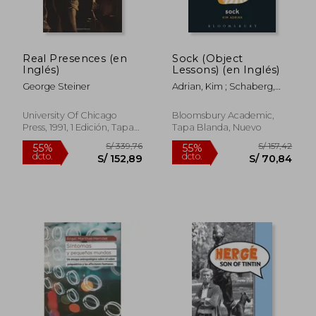
dcto.
dcto.
S/ 154,85
S/ 91,
Real Presences (en
Sock (Object
Inglés)
Lessons) (en Inglés)
George Steiner
Adrian, Kim ; Schaberg,
Christopher ; Bogost, Ian
University Of Chicago
Bloomsbury Academic,
Press, 1991, 1 Edición, Tapa
Tapa Blanda, Nuevo
Blanda, Nuevo