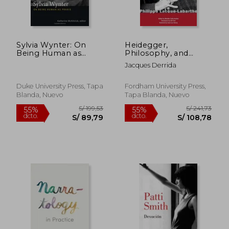
Sylvia Wynter: On
Heidegger,
Being Human as
Philosophy, and
Praxis (en Inglés)
Politics: The
Jacques Derrida
Heidelberg
Conference
Duke University Press, Tapa
Fordham University Press,
Blanda, Nuevo
Tapa Blanda, Nuevo
S/ 184,24
S/ 154
55%
55%
dcto.
dcto.
S/ 82,91
S/ 69,