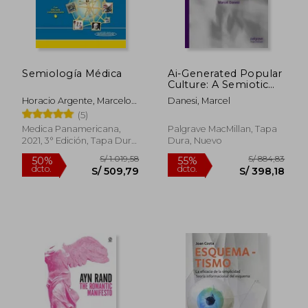
Semiología Médica
Ai-Generated Popular
Culture: A Semiotic
Perspective (en
Horacio Argente, Marcelo
Danesi, Marcel
Inglés)
E. Álvarez
(5)
Medica Panamericana,
Palgrave MacMillan, Tapa
2021, 3° Edición, Tapa Dura,
Dura, Nuevo
Nuevo
S/ 1.019,58
S/ 884,
50%
55%
dcto.
dcto.
S/ 509,79
S/ 398,