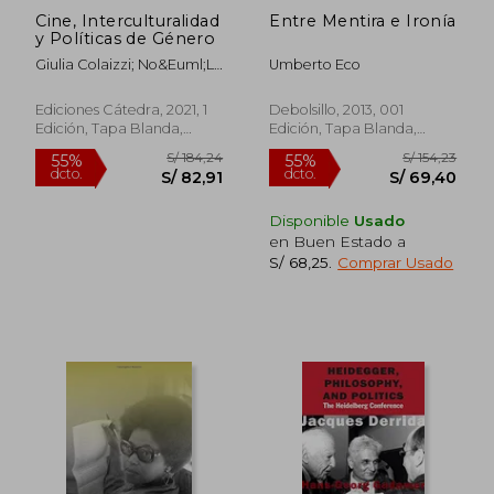
Cine, Interculturalidad
Entre Mentira e Ironía
y Políticas de Género
Giulia Colaizzi; No&Euml;L
Umberto Eco
Burch; Teresa De Lauretis;
M&Aacute;Rgara
Ediciones Cátedra, 2021, 1
Debolsillo, 2013, 001
Mill&Aacute;N; Laura
Edición, Tapa Blanda,
Edición, Tapa Blanda,
Mulvey; Paula Rabinowitz
Nuevo
Nuevo
Disponible
Usado
en Buen Estado a
S/ 68,25
.
Comprar Usado
S/ 154,23
S/ 147
55%
55%
dcto.
dcto.
S/ 69,40
S/ 66,