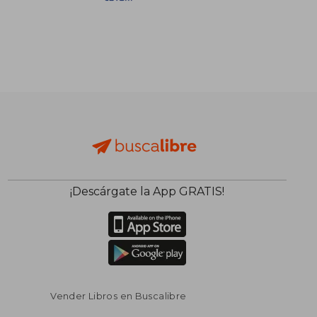
S/ 653,05
S/ 189,
55%
55%
dcto.
dcto.
S/ 293,87
S/ 85,
¡Descárgate la App GRATIS!
Vender Libros en Buscalibre