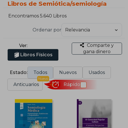
Libros de Semiótica/semiología
Encontramos 5.640 Libros
Ordenar por
Comparte y
Ver:
gana dinero
Libros Físicos
Estado:
Todos
Nuevos
Usados
Nuevo
Anticuarios
Rápido