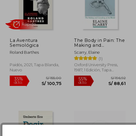
S/ 311,14
S/ 213
55%
55%
La Aventura
The Body in Pain: The
dcto.
dcto.
S/ 140,02
S/ 95,
Semiológica
Making and
Unmaking of the
Roland Barthes
Scarry, Elaine
World (en Inglés)
(1)
Paidós, 2021, Tapa Blanda,
Oxford University Press,
Nuevo
1987, 1 Edición, Tapa
Blanda, Nuevo