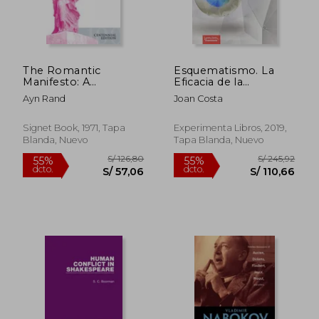
The Romantic
Esquematismo. La
Manifesto: A
Eficacia de la
Philosophy of
Simplicidad
Ayn Rand
Joan Costa
Literature(Revised
Edn) (Signet
Shakespeare) (en
Signet Book, 1971, Tapa
Experimenta Libros, 2019,
Inglés)
Blanda, Nuevo
Tapa Blanda, Nuevo
S/ 126,80
S/ 245,
55%
55%
dcto.
dcto.
S/ 57,06
S/ 110,