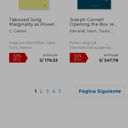
S/ 305,37
S/ 363,
55%
55%
dcto.
dcto.
S/ 137,42
S/ 163,
Tabooed Jung:
Joseph Cornell:
Marginality as Power:
Opening the Box (en
Marginalization and
Inglés)
C. Gallant
Edwards, Jason ; Taylor,
Influence
Stephanie L.
Palgrave Macmillan, Tapa
Peter Lang Ltd,
Dura, Nuevo
International Academic
Publis, Tapa Blanda, Nuevo
1
2
3
4
5
Página Siguiente