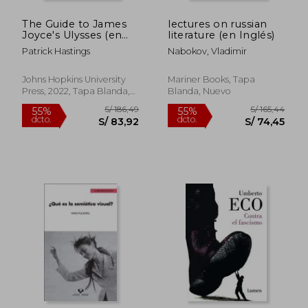
The Guide to James
lectures on russian
Joyce's Ulysses (en
literature (en Inglés)
Inglés)
Patrick Hastings
Nabokov, Vladimir
Johns Hopkins University
Mariner Books, Tapa
Press, 2022, Tapa Blanda,
Blanda, Nuevo
Nuevo
S/ 185,80
S/ 144,
55%
55%
dcto.
dcto.
S/ 83,61
S/ 65,