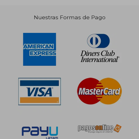
Nuestras Formas de Pago
S/ 421,27
S/ 421,
55%
55%
dcto.
dcto.
S/ 189,57
S/ 189,