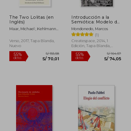
The Two Lolitas (en
Introducción a la
Inglés)
Semiótica: Modelo de
Análisis de los
Maar, Michael ; Kehlmann,
Mondonedo, Marcos
Discursos de la
S/ 314,55
S/ 160
55%
55%
Daniel ; Anderson, Perry
(1)
Cultura
dcto.
dcto.
S/ 141,55
S/ 72,
Verso, 2017, Tapa Blanda,
Createspace, 2014, 1
Nuevo
Edición, Tapa Blanda,
Nuevo