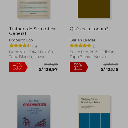
Tratado de Semiotica
Qué es la Locura?
General
Umberto Eco
Darian Leader
(6)
(3)
Debolsillo, 2014, 1 Edición,
Sexto Piso, 2013, 1 Edición,
Tapa Blanda, Nuevo
Tapa Blanda, Nuevo
S/ 353,76
S/ 116
55%
40%
dcto.
dcto.
S/ 159,19
S/ 70,