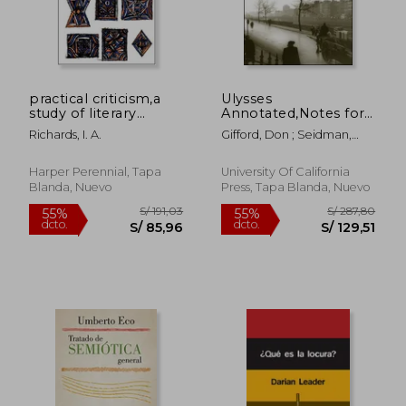
practical criticism,a
Ulysses
study of literary
Annotated,Notes for
judgement (en
James Joyce´S
Richards, I. A.
Gifford, Don ; Seidman,
Inglés)
Ulysses (en Inglés)
Robert J.
Harper Perennial, Tapa
University Of California
Blanda, Nuevo
Press, Tapa Blanda, Nuevo
S/ 154,23
S/ 1.513
55%
55%
dcto.
dcto.
S/ 69,40
S/ 681,