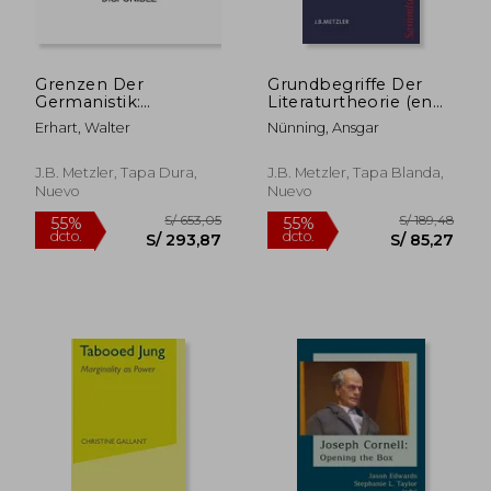
S/ 214,95
S/ 273,
40%
55%
dcto.
dcto.
S/ 128,97
S/ 123,
Grenzen Der
Grundbegriffe Der
Germanistik:
Literaturtheorie (en
Rephilologisierung
Alemán)
Erhart, Walter
Nünning, Ansgar
Oder Erweiterung?
(en Alemán)
J.B. Metzler, Tapa Dura,
J.B. Metzler, Tapa Blanda,
Nuevo
Nuevo