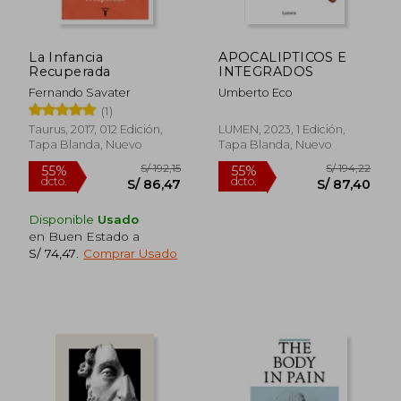
La Infancia
APOCALIPTICOS E
S/ 294,51
S/ 186
Recuperada
INTEGRADOS
55%
52%
dcto.
dcto.
S/ 132,53
S/ 89,
Fernando Savater
Umberto Eco
(1)
Taurus, 2017, 012 Edición,
LUMEN, 2023, 1 Edición,
Tapa Blanda, Nuevo
Tapa Blanda, Nuevo
Disponible
Usado
en Buen Estado a
S/ 74,47
.
Comprar Usado