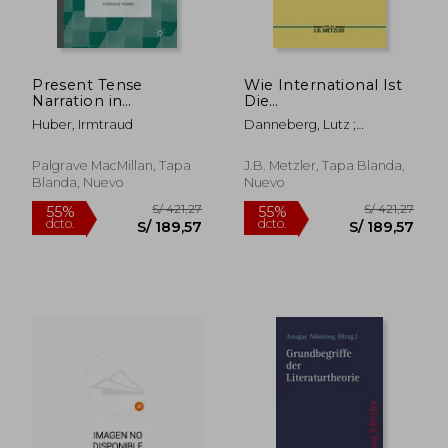
Present Tense
Wie International Ist
Narration in
Die
Contemporary
Literaturwissenschaft?:
Huber, Irmtraud
Danneberg, Lutz ;
Fiction: A
Methoden- Und
Vollhardt, Friedrich
Narratological
Theoriediskussion in
Overview (en Inglés)
Den
Palgrave MacMillan, Tapa
J.B. Metzler, Tapa Blanda,
Literaturwissenschaften:
Blanda, Nuevo
Nuevo
Kulturelle
Besonderheiten Und
Interk (en Alemán)