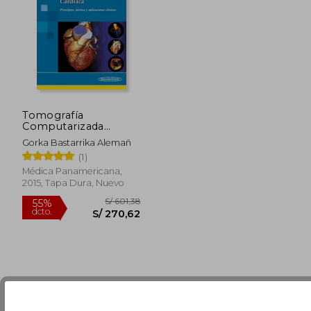
S/ 224,99
S/ 285,
Tomografía
Computarizada
Cardíaca. Principios,
Gorka Bastarrika Alemañ
Técnica y
(1)
Aplicaciones Clínicas
Médica Panamericana,
2015, Tapa Dura, Nuevo