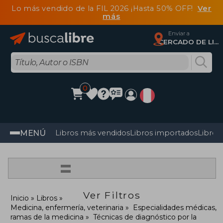
Lo más vendido de la FIL 2026 ¡Hasta 50% OFF!
Ver
más
Enviar a
CERCADO DE LIMA, Lima
0
MENÚ
Libros más vendidos
Libros importados
Libros
=
Ver Filtros
Inicio
Libros
Medicina, enfermería, veterinaria
Especialidades médicas,
ramas de la medicina
Técnicas de diagnóstico por la