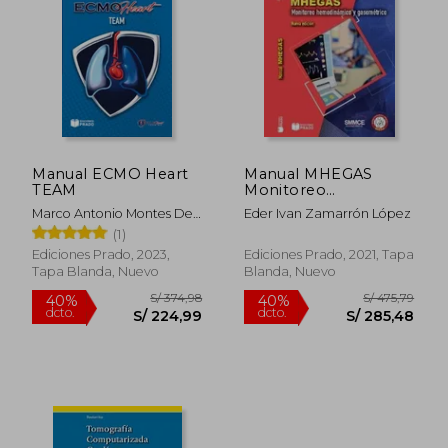
Manual ECMO Heart
Manual MHEGAS
TEAM
Monitoreo
hemodinámico y
Marco Antonio Montes De
Eder Ivan Zamarrón López
gasométrico
Oca Sandoval
(1)
Ediciones Prado, 2023,
Ediciones Prado, 2021, Tapa
Tapa Blanda, Nuevo
Blanda, Nuevo
S/ 374,98
S/ 475,
40%
40%
dcto.
dcto.