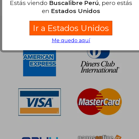
Estás viendo
Buscalibre Perú
, pero estás
S/ 601,38
55%
en
Estados Unidos
dcto.
S/ 270,62
Ir a Estados Unidos
Nuestras Formas de Pago
Me quedo aquí