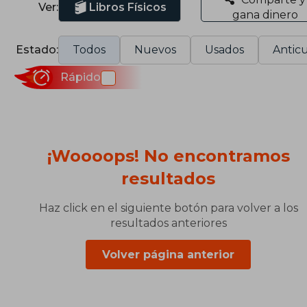
Ver:
Libros Físicos
gana dinero
Estado:
Todos
Nuevos
Usados
Anticu
Rápido
¡Woooops! No encontramos
resultados
Haz click en el siguiente botón para volver a los
resultados anteriores
Volver página anterior