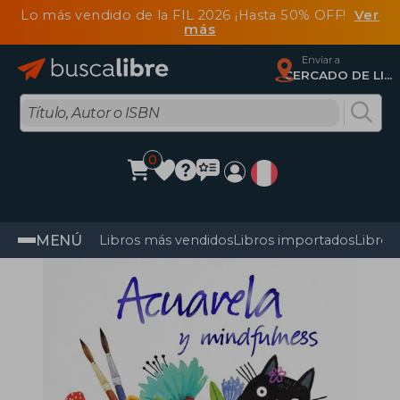
Lo más vendido de la FIL 2026 ¡Hasta 50% OFF!
Ver
más
Enviar a
CERCADO DE LIMA, Lima
0
MENÚ
Libros más vendidos
Libros importados
Libros