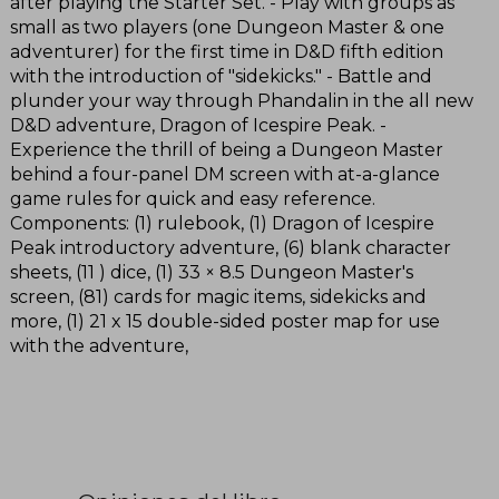
after playing the Starter Set. - Play with groups as
small as two players (one Dungeon Master & one
adventurer) for the first time in D&D fifth edition
with the introduction of "sidekicks." - Battle and
plunder your way through Phandalin in the all new
D&D adventure, Dragon of Icespire Peak. -
Experience the thrill of being a Dungeon Master
behind a four-panel DM screen with at-a-glance
game rules for quick and easy reference.
Components: (1) rulebook, (1) Dragon of Icespire
Peak introductory adventure, (6) blank character
sheets, (11 ) dice, (1) 33 × 8.5 Dungeon Master's
screen, (81) cards for magic items, sidekicks and
more, (1) 21 x 15 double-sided poster map for use
with the adventure,