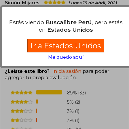
Simón Mijares
Lunes 19 de Abril, 2021
Compra Verificada
Llegó mucho antes de lo esperado. Excelente kit
Estás viendo
Buscalibre Perú
, pero estás
para empezar. Muchos recursos adicionales,
en
Estados Unidos
sencillos pero útiles.
1
0
Esta opinión es útil
No es útil
Ir a Estados Unidos
Me quedo aquí
Cargar más opiniones del libro
¿Leíste este libro?
Inicia sesión
para poder
agregar tu propia evaluación
.
89% (33)
5% (2)
3% (1)
3% (1)