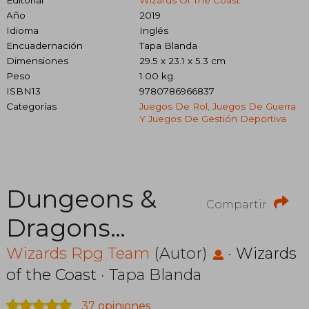
Año
2019
Idioma
Inglés
Encuadernación
Tapa Blanda
Dimensiones
29.5 x 23.1 x 5.3 cm
Peso
1.00 kg.
ISBN13
9780786966837
Categorías
Juegos De Rol, Juegos De Guerra
Y Juegos De Gestión Deportiva
Dungeons &
Compartir
Dragons
C70080000
Wizards Rpg Team
(Autor)
·
Wizards
of the Coast
· Tapa Blanda
Essentials Kit,
37 opiniones