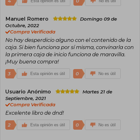
4
0
Esta opinión es útil
No es útil
Manuel Romero
Domingo 09 de
Octubre, 2022
Compra Verificada
No hay desperdicio alguno con el contenido de la
caja. Si bien funciona por sí misma, convinarla con
la primera caja de inicio funciona de maravilla.
¡Muy buena compra!
3
0
Esta opinión es útil
No es útil
Usuario Anónimo
Martes 21 de
Septiembre, 2021
Compra Verificada
Excelente libro de dnd!
2
0
Esta opinión es útil
No es útil