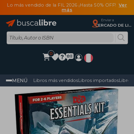
Lo más vendido de la FIL 2026 ¡Hasta 50% OFF!
Ver
más
Enviar a
CERCADO DE LIMA, Lima
0
MENÚ
Libros más vendidos
Libros importados
Libros