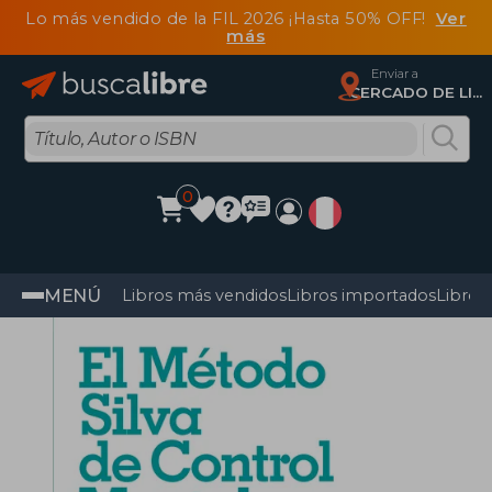
Lo más vendido de la FIL 2026 ¡Hasta 50% OFF!
Ver
más
Enviar a
CERCADO DE LIMA, Lima
0
MENÚ
Libros más vendidos
Libros importados
Libros