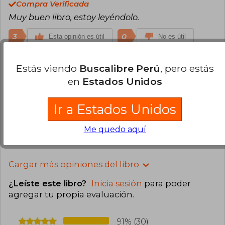
Compra Verificada
Muy buen libro, estoy leyéndolo.
3
0
Esta opinión es útil
No es útil
Jorge Enrique Piar Chaparro
Martes
Estás viendo
Buscalibre Perú
, pero estás
30 de Julio, 2024
en
Estados Unidos
Compra Verificada
Es grato contar con un distribuidor serio y
Ir a Estados Unidos
comprometido con la venta de libros por internet
Me quedo aquí
3
0
Esta opinión es útil
No es útil
Cargar más opiniones del libro
¿Leíste este libro?
Inicia sesión
para poder
agregar tu propia evaluación
.
91% (30)