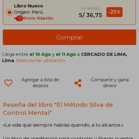
Libro Nuevo
S/ 49,00
-25%
Origen: Perú
S/ 36,75
Envío Rápido
Comprar
Llega entre
el 10 Ago
y
el 11 Ago
a
CERCADO DE LIMA,
Lima
.
Seleccionar ubicación
Agregar a lista de
Comparte y gana
deseos
dinero
Reseña del libro "El Método Silva de
Control Mental"
«La vida que siempre habías querido, a tu alcance.»
Un libro de meditación para controlar y liberar nuestra