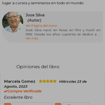
lugar a cursos y seminarios en todo el mundo.
Jose Silva
(Autor)
Ver Página del Autor
José Silva nació en Texas en 1914 y murió en
1999. Desde los años cuarenta se dedicó a la
Ver más
investigación de la mente, sus procesos y
posibilidades. Puso especial atención en el
cociente intelectual, los ritmos cerebrales, el
biofeedback, las técnicas de meditación y
relajación, la hipnosis y la parapsicología. El
Método Silva de Control Mental, producto de
esas investigaciones, fue hecho público en
Opiniones del libro
1966, con gran repercusión dentro y fuera de
Estados Unidos, ya que se tradujo a más de
treinta idiomas.
Marcela Gomez
Miércoles 23 de
Agosto, 2023
Compra Verificada
Excelente libro