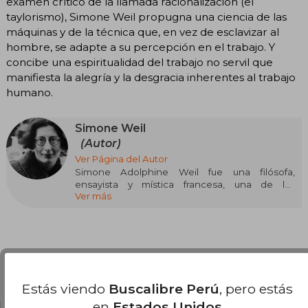
examen crítico de la llamada racionalización (el
taylorismo), Simone Weil propugna una ciencia de las
máquinas y de la técnica que, en vez de esclavizar al
hombre, se adapte a su percepción en el trabajo. Y
concibe una espiritualidad del trabajo no servil que
manifiesta la alegría y la desgracia inherentes al trabajo
humano.
Simone Weil
(Autor)
Ver Página del Autor
Simone Adolphine Weil fue una filósofa,
ensayista y mística francesa, una de las
Ver más
pensadoras más singulares y radicales del siglo
XX. Su vida estuvo marcada por una coherencia
extrema entre pensamiento y acción: trabajó
como obrera, participó en conflictos sociales y
políticos, y llevó su reflexión ética hasta las
últimas consecuencias personales. Weil abordó
temas como la opresión, el trabajo, la justicia y la
Opiniones del libro
atención al otro desde una lucidez incómoda,
Estás viendo
Buscalibre Perú
, pero estás
ajena a dogmas y a cualquier forma de
en
Estados Unidos