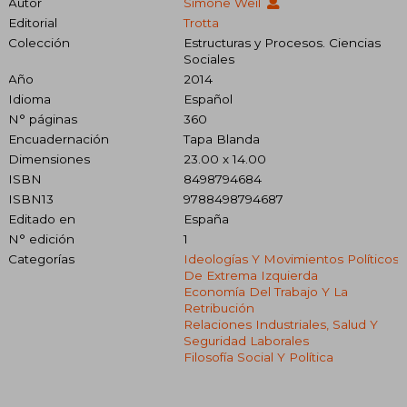
Autor
Simone Weil
Editorial
Trotta
Colección
Estructuras y Procesos. Ciencias
Sociales
Año
2014
Idioma
Español
N° páginas
360
Encuadernación
Tapa Blanda
Dimensiones
23.00 x 14.00
ISBN
8498794684
ISBN13
9788498794687
Editado en
España
N° edición
1
Categorías
Ideologías Y Movimientos Políticos
De Extrema Izquierda
Economía Del Trabajo Y La
Retribución
Relaciones Industriales, Salud Y
Seguridad Laborales
Filosofía Social Y Política