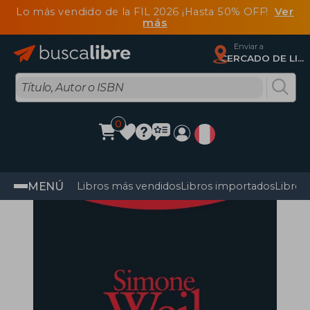
Lo más vendido de la FIL 2026 ¡Hasta 50% OFF!
Ver
más
Enviar a
CERCADO DE LIMA, Lima
0
MENÚ
Libros más vendidos
Libros importados
Libros