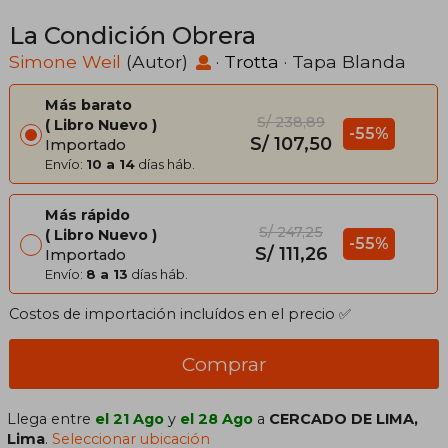
La Condición Obrera
Simone Weil
(Autor)
·
Trotta
· Tapa Blanda
Más barato
S/ 238,89
Libro Nuevo
-55%
S/ 107,50
Importado
Envío:
10 a 14
días háb.
Más rápido
S/ 247,25
Libro Nuevo
-55%
S/ 111,26
Importado
Envío:
8 a 13
días háb.
Costos de importación incluídos en el precio ✅
Comprar
Llega entre
el 21 Ago
y
el 28 Ago
a
CERCADO DE LIMA,
Lima
.
Seleccionar ubicación